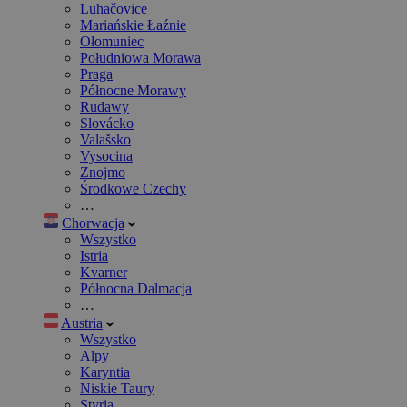
Luhačovice
Mariańskie Łaźnie
Ołomuniec
Południowa Morawa
Praga
Północne Morawy
Rudawy
Slovácko
Valašsko
Vysocina
Znojmo
Środkowe Czechy
…
Chorwacja
Wszystko
Istria
Kvarner
Północna Dalmacja
…
Austria
Wszystko
Alpy
Karyntia
Niskie Taury
Styria