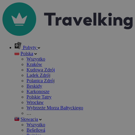
Pobyty
Polska
Wszystko
Kraków
Kudowa Zdrój
Lądek Zdrój
Polanica Zdrój
Beskidy
Karkonosze
Polskie Tatry
Wrocław
Wybrzeże Morza Bałtyckiego
…
Słowacja
Wszystko
Bešeňová