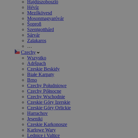
Hajdúszoboszló
Hévíz
Mezőkövesd
Mosonmagyaróvár
Šoproň
Szentgotthárd
Sárvár
Zalakaros
…
Czechy
Wszystko
Adršpach
Czeskie Beskidy
Białe Karpaty
Brno
Czechy Południowe
Czechy Północne
Czechy Wschodnie
Czeskie Góry Izerskie
Czeskie Góry Orlickie
Harrachov
Jeseniki
Czeskie Karkonosze
Karlowe Wary
Lednice i Valtice