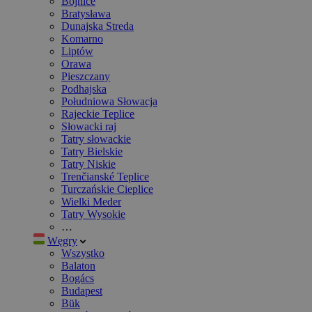
Bojnice
Bratysława
Dunajska Streda
Komarno
Liptów
Orawa
Pieszczany
Podhajska
Południowa Słowacja
Rajeckie Teplice
Słowacki raj
Tatry słowackie
Tatry Bielskie
Tatry Niskie
Trenčianské Teplice
Turczańskie Cieplice
Wielki Meder
Tatry Wysokie
…
Węgry
Wszystko
Balaton
Bogács
Budapest
Bük