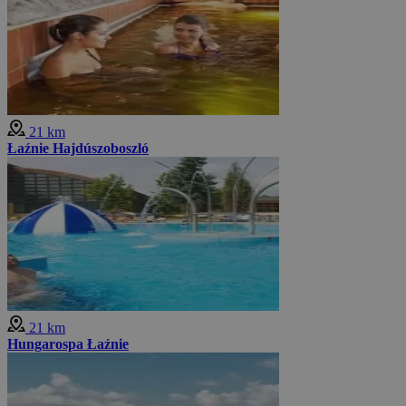
21 km
Łaźnie Hajdúszoboszló
21 km
Hungarospa Łaźnie