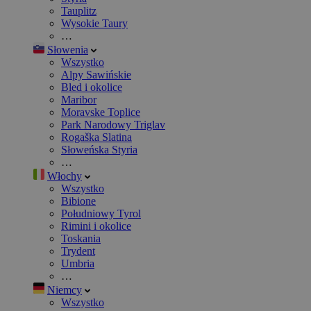
Tauplitz
Wysokie Taury
…
Słowenia
Wszystko
Alpy Sawińskie
Bled i okolice
Maribor
Moravske Toplice
Park Narodowy Triglav
Rogaška Slatina
Słoweńska Styria
…
Włochy
Wszystko
Bibione
Południowy Tyrol
Rimini i okolice
Toskania
Trydent
Umbria
…
Niemcy
Wszystko