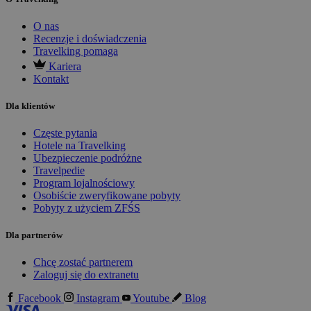
O nas
Recenzje i doświadczenia
Travelking pomaga
Kariera
Kontakt
Dla klientów
Częste pytania
Hotele na Travelking
Ubezpieczenie podróżne
Travelpedie
Program lojalnościowy
Osobiście zweryfikowane pobyty
Pobyty z użyciem ZFŚS
Dla partnerów
Chcę zostać partnerem
Zaloguj się do extranetu
Facebook
Instagram
Youtube
Blog