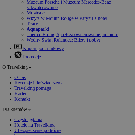
Muzeum Porsche i Muzeum Mercedes-Benz +
zakwaterowanie
Musicale
Wizyta w Moulin Rouge w Paryżu + hotel
Teatr
Aquaparki
Therme Erding Spa + zakwaterowanie premium
Wodny Świat Rulantica: Bilety i pobyt
Kupon podarunkowy
Promocje
O Travelking
O nas
Recenzje i doświadczenia
Travelking pomaga
Kariera
Kontakt
Dla klientów
Częste pytania
Hotele na Travelking
Ubezpieczenie podróżne