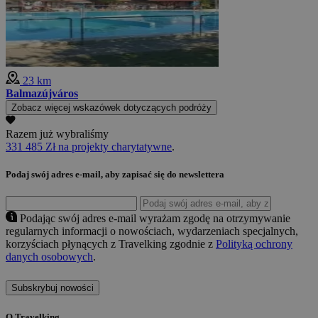
23 km
Balmazújváros
Zobacz więcej wskazówek dotyczących podróży
Razem już wybraliśmy
331 485 Zł na projekty charytatywne
.
Podaj swój adres e-mail, aby zapisać się do newslettera
Podając swój adres e-mail wyrażam zgodę na otrzymywanie
regularnych informacji o nowościach, wydarzeniach specjalnych,
korzyściach płynących z Travelking zgodnie z
Polityką ochrony
danych osobowych
.
Subskrybuj nowości
O Travelking