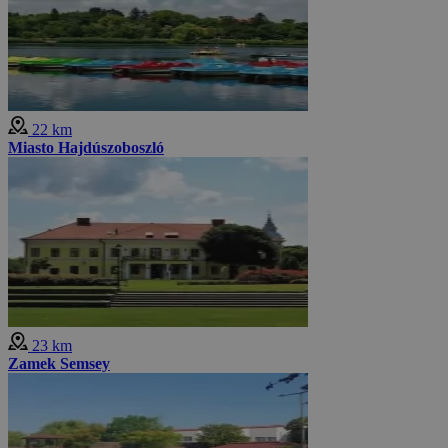
22 km
Miasto Hajdúszoboszló
23 km
Zamek Semsey