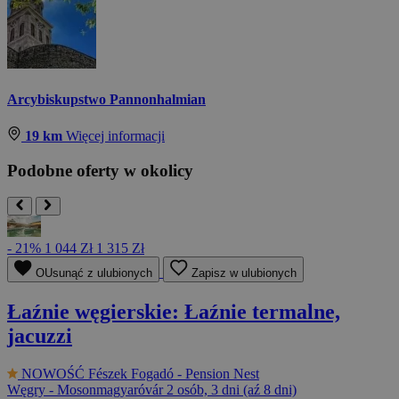
Arcybiskupstwo Pannonhalmian
19 km
Więcej informacji
Podobne oferty w okolicy
- 21%
1 044 Zł
1 315 Zł
OUsunąć z ulubionych
Zapisz w ulubionych
Łaźnie węgierskie: Łaźnie termalne,
jacuzzi
NOWOŚĆ
Fészek Fogadó - Pension Nest
Węgry - Mosonmagyaróvár
2 osób, 3 dni (aź 8 dni)