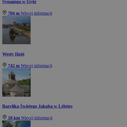
Synagoga w Győr
704 m
Więcej informacji
Westy Hajó
742 m
Więcej informacji
Bazylika Świętego Jakuba w Lébény
18 km
Więcej informacji