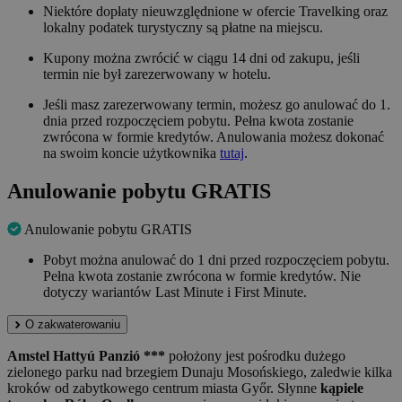
Niektóre dopłaty nieuwzględnione w ofercie Travelking oraz
lokalny podatek turystyczny są płatne na miejscu.
Kupony można zwrócić w ciągu 14 dni od zakupu, jeśli
termin nie był zarezerwowany w hotelu.
Jeśli masz zarezerwowany termin, możesz go anulować do 1.
dnia przed rozpoczęciem pobytu. Pełna kwota zostanie
zwrócona w formie kredytów. Anulowania możesz dokonać
na swoim koncie użytkownika
tutaj
.
Anulowanie pobytu GRATIS
Anulowanie pobytu GRATIS
Pobyt można anulować do 1 dni przed rozpoczęciem pobytu.
Pełna kwota zostanie zwrócona w formie kredytów. Nie
dotyczy wariantów Last Minute i First Minute.
O zakwaterowaniu
Amstel Hattyú Panzió ***
położony jest pośrodku dużego
zielonego parku nad brzegiem Dunaju Mosońskiego, zaledwie kilka
kroków od zabytkowego centrum miasta Győr. Słynne
kąpiele