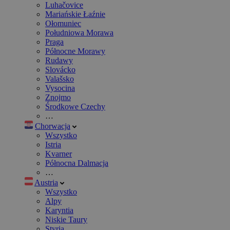
Luhačovice
Mariańskie Łaźnie
Ołomuniec
Południowa Morawa
Praga
Północne Morawy
Rudawy
Slovácko
Valašsko
Vysocina
Znojmo
Środkowe Czechy
…
Chorwacja
Wszystko
Istria
Kvarner
Północna Dalmacja
…
Austria
Wszystko
Alpy
Karyntia
Niskie Taury
Styria