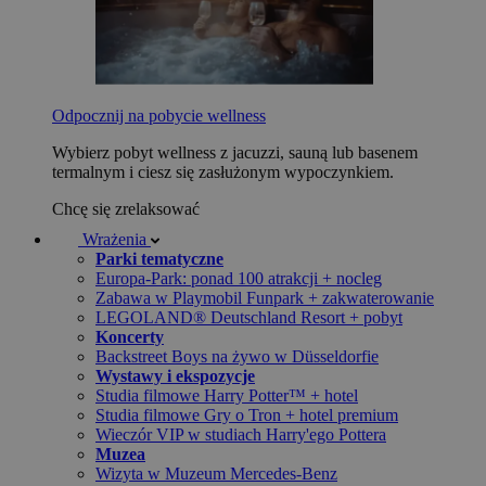
Odpocznij na pobycie wellness
Wybierz pobyt wellness z jacuzzi, sauną lub basenem
termalnym i ciesz się zasłużonym wypoczynkiem.
Chcę się zrelaksować
Wrażenia
Parki tematyczne
Europa-Park: ponad 100 atrakcji + nocleg
Zabawa w Playmobil Funpark + zakwaterowanie
LEGOLAND® Deutschland Resort + pobyt
Koncerty
Backstreet Boys na żywo w Düsseldorfie
Wystawy i ekspozycje
Studia filmowe Harry Potter™ + hotel
Studia filmowe Gry o Tron + hotel premium
Wieczór VIP w studiach Harry'ego Pottera
Muzea
Wizyta w Muzeum Mercedes-Benz