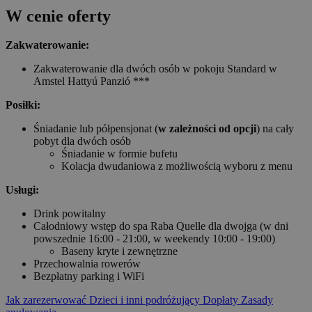
W cenie oferty
Zakwaterowanie:
Zakwaterowanie dla dwóch osób w pokoju Standard w
Amstel Hattyú Panzió ***
Posiłki:
Śniadanie lub półpensjonat (
w zależności od opcji
) na cały
pobyt dla dwóch osób
Śniadanie w formie bufetu
Kolacja dwudaniowa z możliwością wyboru z menu
Usługi:
Drink powitalny
Całodniowy wstęp do spa Raba Quelle dla dwojga (w dni
powszednie 16:00 - 21:00, w weekendy 10:00 - 19:00)
Baseny kryte i zewnętrzne
Przechowalnia rowerów
Bezpłatny parking i WiFi
Jak zarezerwować
Dzieci i inni podróżujący
Dopłaty
Zasady