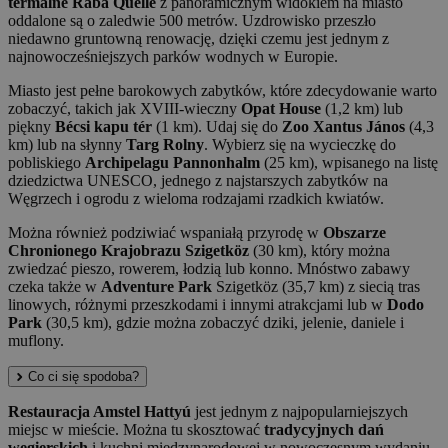
termalne Rába Quelle
z panoramicznym widokiem na miasto
oddalone są o zaledwie 500 metrów. Uzdrowisko przeszło
niedawno gruntowną renowację, dzięki czemu jest jednym z
najnowocześniejszych parków wodnych w Europie.
Miasto jest pełne barokowych zabytków, które zdecydowanie warto
zobaczyć, takich jak XVIII-wieczny
Opat House
(1,2 km) lub
piękny
Bécsi kapu tér
(1 km). Udaj się do
Zoo Xantus János
(4,3
km) lub na słynny
Targ Rolny
. Wybierz się na wycieczkę do
pobliskiego
Archipelagu Pannonhalm
(25 km), wpisanego na listę
dziedzictwa UNESCO, jednego z najstarszych zabytków na
Węgrzech i ogrodu z wieloma rodzajami rzadkich kwiatów.
Można również podziwiać wspaniałą przyrodę w
Obszarze
Chronionego Krajobrazu Szigetköz
(30 km), który można
zwiedzać pieszo, rowerem, łodzią lub konno. Mnóstwo zabawy
czeka także w
Adventure Park
Szigetköz (35,7 km) z siecią tras
linowych, różnymi przeszkodami i innymi atrakcjami lub w
Dodo
Park
(30,5 km), gdzie można zobaczyć dziki, jelenie, daniele i
muflony.
Co ci się spodoba?
Restauracja Amstel Hattyú
jest jednym z najpopularniejszych
miejsc w mieście. Można tu skosztować
tradycyjnych dań
węgierskich
i kuchni międzynarodowej w nowoczesnym wydaniu.