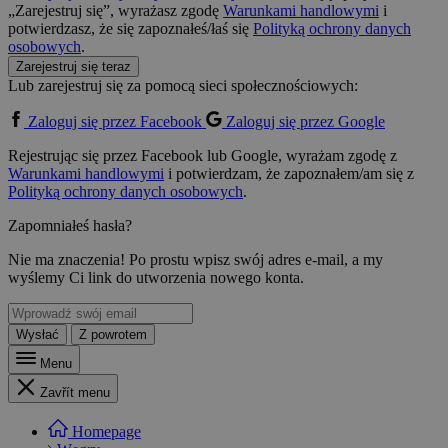
„Zarejestruj się”, wyrażasz zgodę
Warunkami handlowymi
i
potwierdzasz, że się zapoznałeś/łaś się
Polityką ochrony danych
osobowych
.
Zarejestruj się teraz
Lub zarejestruj się za pomocą sieci społecznościowych:
Zaloguj się przez Facebook
Zaloguj się przez Google
Rejestrując się przez Facebook lub Google, wyrażam zgodę z
Warunkami handlowymi
i potwierdzam, że zapoznałem/am się z
Polityką ochrony danych osobowych
.
Zapomniałeś hasła?
Nie ma znaczenia! Po prostu wpisz swój adres e-mail, a my
wyślemy Ci link do utworzenia nowego konta.
Wysłać
Z powrotem
Menu
Zavřít menu
Homepage