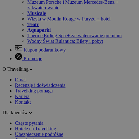
Muzeum Porsche i Muzeum Mercedes-Benz +
zakwaterowanie
Musicale
Wizyta w Moulin Rouge w Paryżu + hotel
Teatr
Aquaparki
Therme Erding Spa + zakwaterowanie premium
Wodny Świat Rulantica: Bilety i pobyt
Kupon podarunkowy
Promocje
O Travelking
O nas
Recenzje i doświadczenia
Travelking pomaga
Kariera
Kontakt
Dla klientów
Częste pytania
Hotele na Travelking
Ubezpieczenie podróżne