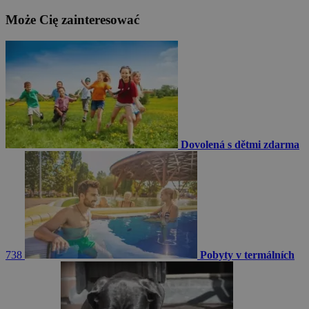
Może Cię zainteresować
Dovolená s dětmi zdarma
738
Pobyty v termálních