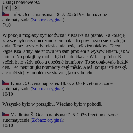
Usługi hotelowe
9,5
Jiří Š.
Ocena napisana: 18. 7. 2026
Przetłumaczone
automatycznie (
Zobacz oryginał
)
7/10
W pokoju mogłaby być lodówka i suszarka na pranie. Na kolację
zawsze było coś i pieczone ziemniaki. To powtarzało się każdego
dnia. Teraz przez cały miesiąc nie będę jadł ziemniaków. Teren
kąpieliska ładny, ale znowu ten sam problem z wyżywieniem, jak w
hotelu.
Na pokoji by mohla být chladnička a sušák na prádlo. K
večeři bylo vždy něco a opečené brambory. To se opakovalo každý
den. Teď nebudu jíst brambory celý měsíc. Areál koupaliště hezký,
ale opět stejný problém se stravou, jako v hotelu.
Ivona C.
Ocena napisana: 18. 6. 2026
Przetłumaczone
automatycznie (
Zobacz oryginał
)
10/10
Wszystko było w porządku.
Všechno bylo v pohodě.
Vladimíra Š.
Ocena napisana: 7. 5. 2026
Przetłumaczone
automatycznie (
Zobacz oryginał
)
10/10