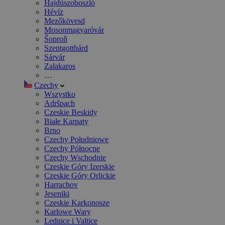
Hajdúszoboszló
Hévíz
Mezőkövesd
Mosonmagyaróvár
Šoproň
Szentgotthárd
Sárvár
Zalakaros
…
Czechy
Wszystko
Adršpach
Czeskie Beskidy
Białe Karpaty
Brno
Czechy Południowe
Czechy Północne
Czechy Wschodnie
Czeskie Góry Izerskie
Czeskie Góry Orlickie
Harrachov
Jeseniki
Czeskie Karkonosze
Karlowe Wary
Lednice i Valtice