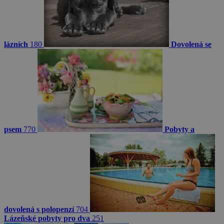
lázních
180
Dovolená se
psem
770
Pobyty a
dovolená s polopenzí
704
Lázeňské pobyty pro dva
251