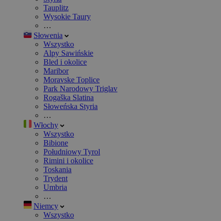
Tauplitz
Wysokie Taury
…
Słowenia
Wszystko
Alpy Sawińskie
Bled i okolice
Maribor
Moravske Toplice
Park Narodowy Triglav
Rogaška Slatina
Słoweńska Styria
…
Włochy
Wszystko
Bibione
Południowy Tyrol
Rimini i okolice
Toskania
Trydent
Umbria
…
Niemcy
Wszystko