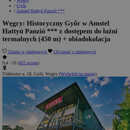
Węgry
Győr
Amstel Hattyú Panzió ***
Węgry: Historyczny Győr w Amstel
Hattyú Panzió *** z dostępem do łaźni
termalnych (450 m) + obiadokolacja
Zapisz w ulubionych
OUsunąć z ulubionych
9,4 / 10
(
452 ocena
)
Töltésszer u. 18, Győr, Węgry
(
Wyświetl na mapie
)