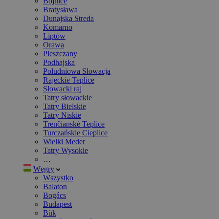
Bojnice
Bratysława
Dunajska Streda
Komarno
Liptów
Orawa
Pieszczany
Podhajska
Południowa Słowacja
Rajeckie Teplice
Słowacki raj
Tatry słowackie
Tatry Bielskie
Tatry Niskie
Trenčianské Teplice
Turczańskie Cieplice
Wielki Meder
Tatry Wysokie
…
Węgry
Wszystko
Balaton
Bogács
Budapest
Bük