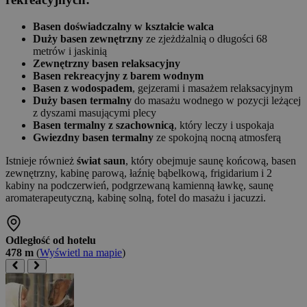
Basen doświadczalny w kształcie walca
Duży basen zewnętrzny
ze zjeżdżalnią o długości 68
metrów i jaskinią
Zewnętrzny basen relaksacyjny
Basen rekreacyjny z barem wodnym
Basen z wodospadem
, gejzerami i masażem relaksacyjnym
Duży basen termalny
do masażu wodnego w pozycji leżącej
z dyszami masującymi plecy
Basen termalny z szachownicą
, który leczy i uspokaja
Gwiezdny basen termalny
ze spokojną nocną atmosferą
Istnieje również
świat saun
, który obejmuje saunę końcową, basen
zewnętrzny, kabinę parową, łaźnię bąbelkową, frigidarium i 2
kabiny na podczerwień, podgrzewaną kamienną ławkę, saunę
aromaterapeutyczną, kabinę solną, fotel do masażu i jacuzzi.
Odległość od hotelu
478 m
(
Wyświetl na mapie
)