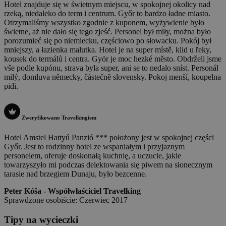
Hotel znajduje się w świetnym miejscu, w spokojnej okolicy nad
rzeką, niedaleko do term i centrum. Győr to bardzo ładne miasto.
Otrzymaliśmy wszystko zgodnie z kuponem, wyżywienie było
świetne, aż nie dało się tego zjeść. Personel był miły, można było
porozumieć się po niemiecku, częściowo po słowacku. Pokój był
mniejszy, a łazienka malutka.
Hotel je na super místě, klid u řeky,
kousek do termálů i centra. Györ je moc hezké město. Obdrželi jsme
vše podle kupónu, strava byla super, ani se to nedalo sníst. Personál
milý, domluva německy, částečně slovensky. Pokoj menší, koupelna
pidi.
Zweryfikowano Travelkingiem
Hotel Amstel Hattyú Panzió *** położony jest w spokojnej części
Győr. Jest to rodzinny hotel ze wspaniałym i przyjaznym
personelem, oferuje doskonałą kuchnię, a uczucie, jakie
towarzyszyło mi podczas delektowania się piwem na słonecznym
tarasie nad brzegiem Dunaju, było bezcenne.
Peter Kóša - Współwłaściciel Travelking
Sprawdzone osobiście: Czerwiec 2017
Tipy na wycieczki