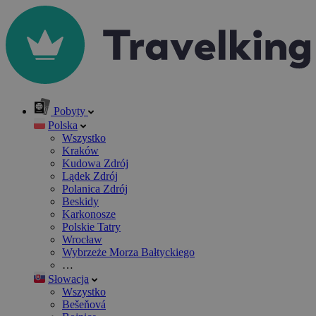
Pobyty
Polska
Wszystko
Kraków
Kudowa Zdrój
Lądek Zdrój
Polanica Zdrój
Beskidy
Karkonosze
Polskie Tatry
Wrocław
Wybrzeże Morza Bałtyckiego
…
Słowacja
Wszystko
Bešeňová