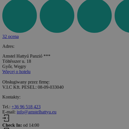
32 ocena
Adres:
Amstel Hattyú Panzió ***
Töltésszer u. 18
Győr, Węgry
Więcej o hotelu
Obsługiwany przez firmę:
V.I.C Kft. PESEL: 08-09-033040
Kontakty:
Tel.:
+36 96 518 423
E-mail:
info@amstelhattyu.eu
Check In:
od 14:00