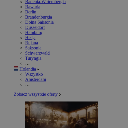
Badenia-Wirtembergia
Bawaria
Berlin
Brandenburgia
Dolna Saksonia
Düsseldorf
Hamburg
Hesja
Rujana
Saksonia
Schwarzwald
Turyngia
…
Holandia
Wszystko
Amsterdam
…
Zobacz wszystkie oferty