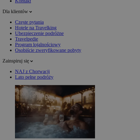
Kontakt
Dla klientów
Częste pytania
Hotele na Travelking
Ubezpieczenie podróżne
Travelpedie
Program lojalnościowy
Osobiście zweryfikowane pobyty
Zainspiruj się
NAJ z Chorwacji
Lato pełne podróży