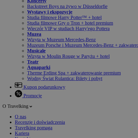
Koncerty
Backstreet Boys na żywo w Düsseldorfie
Wystawy i ekspozycje
Studia filmowe Harry Potter™ + hotel
Studia filmowe Gry o Tron + hotel premium
Wieczór VIP w studiach Harry'ego Pottera
Muzea
Wizyta w Muzeum Mercedes-Benz
Muzeum Porsche i Muzeum Mercedes-Benz + zakwater
Musicale
Wizyta w Moulin Rouge w Paryżu + hotel
Teatr
Aquaparki
Therme Erding Spa + zakwaterowanie premium
Wodny Świat Rulantica: Bilety i pobyt
Kupon podarunkowy
Promocje
O Travelking
O nas
Recenzje i doświadczenia
Travelking pomaga
Kariera