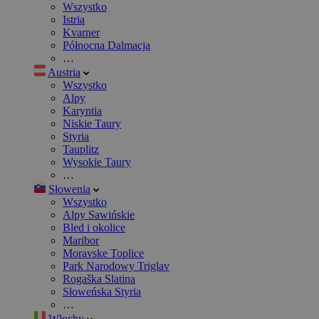
Wszystko
Istria
Kvarner
Północna Dalmacja
…
Austria
Wszystko
Alpy
Karyntia
Niskie Taury
Styria
Tauplitz
Wysokie Taury
…
Słowenia
Wszystko
Alpy Sawińskie
Bled i okolice
Maribor
Moravske Toplice
Park Narodowy Triglav
Rogaška Slatina
Słoweńska Styria
…
Włochy