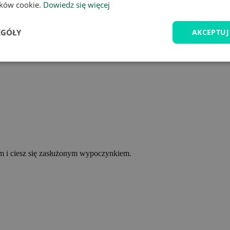
lików cookie.
Dowiedz się więcej
EGÓŁY
AKCEPTUJ
ym i ciesz się zasłużonym wypoczynkiem.