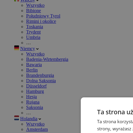
Wszystko
Bibione
Południowy Tyrol
Rimini i okolice
Toskania
Trydent
Umbria
…
Niemcy
Wszystko
Badenia-Wirtembergia
Bawaria
Berlin
Brandenburgia
Dolna Saksonia
Düsseldorf
Hamburg
Hesja
Rujana
Saksonia
Ta strona u
…
Holandia
Ta strona korzyst
Wszystko
strony, wyrażasz
Amsterdam