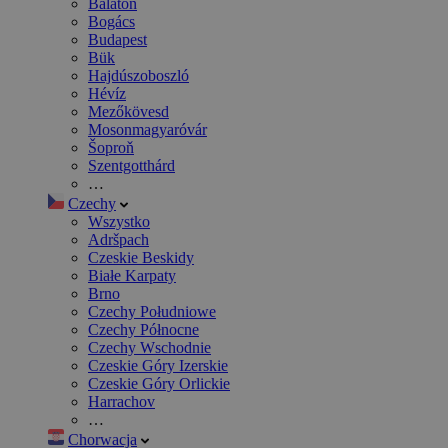
Balaton
Bogács
Budapest
Bük
Hajdúszoboszló
Hévíz
Mezőkövesd
Mosonmagyaróvár
Šoproň
Szentgotthárd
…
Czechy
Wszystko
Adršpach
Czeskie Beskidy
Białe Karpaty
Brno
Czechy Południowe
Czechy Północne
Czechy Wschodnie
Czeskie Góry Izerskie
Czeskie Góry Orlickie
Harrachov
…
Chorwacja