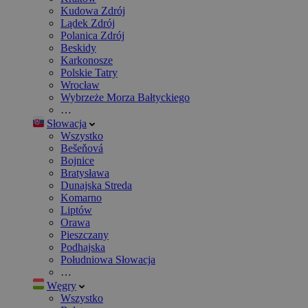
Kudowa Zdrój
Lądek Zdrój
Polanica Zdrój
Beskidy
Karkonosze
Polskie Tatry
Wrocław
Wybrzeże Morza Bałtyckiego
…
Słowacja
Wszystko
Bešeňová
Bojnice
Bratysława
Dunajska Streda
Komarno
Liptów
Orawa
Pieszczany
Podhajska
Południowa Słowacja
…
Węgry
Wszystko