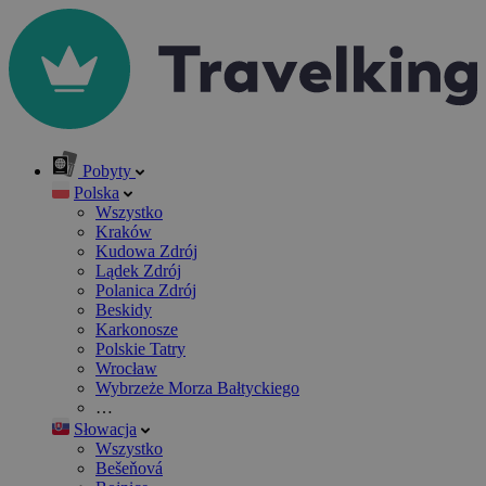
Pobyty
Polska
Wszystko
Kraków
Kudowa Zdrój
Lądek Zdrój
Polanica Zdrój
Beskidy
Karkonosze
Polskie Tatry
Wrocław
Wybrzeże Morza Bałtyckiego
…
Słowacja
Wszystko
Bešeňová