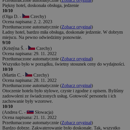
Przetłumaczone automatycznie (
Zobacz oryginał
)
Piękny hotel, doskonała obsługa, jedzenie
10/10
(Olga D. -
Czechy)
Ocena napisana: 2. 2. 2023
Przetłumaczone automatycznie (
Zobacz oryginał
)
Ładny hotel, bardzo miła obsługa, doskonałe jedzenie. W dobrym
miejscu. Na pewno odwiedzimy ponownie.
9/10
(Kristýna Š. -
Czechy)
Ocena napisana: 29. 11. 2022
Przetłumaczone automatycznie (
Zobacz oryginał
)
Wszystko było w porządku, świetny stosunek ceny do wydajności.
10/10
(Martin C. -
Czechy)
Ocena napisana: 28. 11. 2022
Przetłumaczone automatycznie (
Zobacz oryginał
)
Otoczenie hotelu było stylowe, czyste i zgodne z opisem. Byliśmy
zadowoleni ze świadczonych usług. Gotowość personelu i ich
zachowanie były wzorowe.
10/10
(Andrea C. -
Słowacja)
Ocena napisana: 21. 11. 2022
Przetłumaczone automatycznie (
Zobacz oryginał
)
Bardzo dobrze. Zakwaterowanie było doskonałe. Tak, wszystko