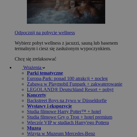
Odpocznij na pobycie wellness
Wybierz pobyt wellness z jacuzzi, sauną lub basenem
termalnym i ciesz się zasłużonym wypoczynkiem.
Chcę się zrelaksować
Wrażenia
Parki tematyczne
Europa-Park: ponad 100 atrakcji + nocleg
Zabawa w Playmobil Funpark + zakwaterowanie
LEGOLAND® Deutschland Resort + pobyt
Koncerty
Backstreet Boys na żywo w Düsseldorfie
Wystawy i ekspozycje
Studia filmowe Harry Potter™ + hotel
Studia filmowe Gry o Tron + hotel premium
Wieczór VIP w studiach Harry'ego Pottera
Muzea
Wizyta w Muzeum Mercedes-Benz