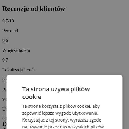
Recenzje od klientów
9,7/10
Personel
9,6
Wnętrze hotelu
9,7
Lokalizacja hotelu
9,8
Ta strona używa plików
Posiłki
cookie
9,6
Ta strona korzysta z plików cookie, aby
Usługi hotelowe
zapewnić lepszą wygodę użytkowania.
9,6
Korzystając z tej strony, wyrażasz zgodę
10/10
na używanie przez nas wszystkich plików