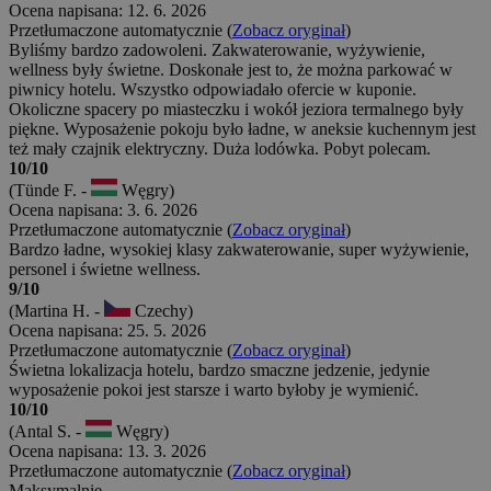
Ocena napisana: 12. 6. 2026
Przetłumaczone automatycznie (
Zobacz oryginał
)
Byliśmy bardzo zadowoleni. Zakwaterowanie, wyżywienie,
wellness były świetne. Doskonałe jest to, że można parkować w
piwnicy hotelu. Wszystko odpowiadało ofercie w kuponie.
Okoliczne spacery po miasteczku i wokół jeziora termalnego były
piękne. Wyposażenie pokoju było ładne, w aneksie kuchennym jest
też mały czajnik elektryczny. Duża lodówka. Pobyt polecam.
10/10
(Tünde F. -
Węgry)
Ocena napisana: 3. 6. 2026
Przetłumaczone automatycznie (
Zobacz oryginał
)
Bardzo ładne, wysokiej klasy zakwaterowanie, super wyżywienie,
personel i świetne wellness.
9/10
(Martina H. -
Czechy)
Ocena napisana: 25. 5. 2026
Przetłumaczone automatycznie (
Zobacz oryginał
)
Świetna lokalizacja hotelu, bardzo smaczne jedzenie, jedynie
wyposażenie pokoi jest starsze i warto byłoby je wymienić.
10/10
(Antal S. -
Węgry)
Ocena napisana: 13. 3. 2026
Przetłumaczone automatycznie (
Zobacz oryginał
)
Maksymalnie.