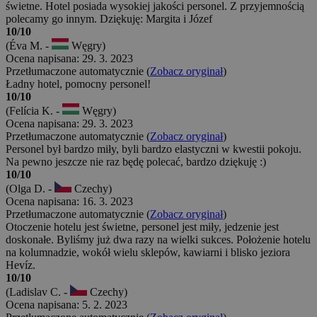
świetne. Hotel posiada wysokiej jakości personel. Z przyjemnością
polecamy go innym. Dziękuję: Margita i Józef
10/10
(Éva M. -
Węgry)
Ocena napisana: 29. 3. 2023
Przetłumaczone automatycznie (
Zobacz oryginał
)
Ładny hotel, pomocny personel!
10/10
(Felícia K. -
Węgry)
Ocena napisana: 29. 3. 2023
Przetłumaczone automatycznie (
Zobacz oryginał
)
Personel był bardzo miły, byli bardzo elastyczni w kwestii pokoju.
Na pewno jeszcze nie raz będę polecać, bardzo dziękuję :)
10/10
(Olga D. -
Czechy)
Ocena napisana: 16. 3. 2023
Przetłumaczone automatycznie (
Zobacz oryginał
)
Otoczenie hotelu jest świetne, personel jest miły, jedzenie jest
doskonałe. Byliśmy już dwa razy na wielki sukces. Położenie hotelu
na kolumnadzie, wokół wielu sklepów, kawiarni i blisko jeziora
Hevíz.
10/10
(Ladislav C. -
Czechy)
Ocena napisana: 5. 2. 2023