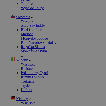
Tauplitz
Wysokie Taury
…
Słowenia
Wszystko
Alpy Sawińskie
Bled i okolice
Maribor
Moravske Toplice
Park Narodowy Triglav
Rogaška Slatina
Słoweńska Styria
…
Włochy
Wszystko
Bibione
Południowy Tyrol
Rimini i okolice
Toskania
Trydent
Umbria
…
Niemcy
Wszystko