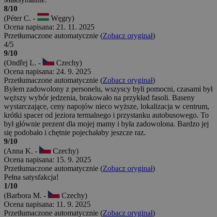
8/10
(Péter C. -
Węgry)
Ocena napisana: 21. 11. 2025
Przetłumaczone automatycznie (
Zobacz oryginał
)
4/5
9/10
(Ondřej L. -
Czechy)
Ocena napisana: 24. 9. 2025
Przetłumaczone automatycznie (
Zobacz oryginał
)
Byłem zadowolony z personelu, wszyscy byli pomocni, czasami był
węższy wybór jedzenia, brakowało na przykład fasoli. Baseny
wystarczające, ceny napojów nieco wyższe, lokalizacja w centrum,
krótki spacer od jeziora termalnego i przystanku autobusowego. To
był głównie prezent dla mojej mamy i była zadowolona. Bardzo jej
się podobało i chętnie pojechałaby jeszcze raz.
9/10
(Anna K. -
Czechy)
Ocena napisana: 15. 9. 2025
Przetłumaczone automatycznie (
Zobacz oryginał
)
Pełna satysfakcja!
1/10
(Barbora M. -
Czechy)
Ocena napisana: 11. 9. 2025
Przetłumaczone automatycznie (
Zobacz oryginał
)