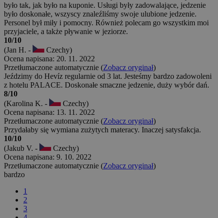
było tak, jak było na kuponie. Usługi były zadowalające, jedzenie
było doskonałe, wszyscy znaleźliśmy swoje ulubione jedzenie.
Personel był miły i pomocny. Również polecam go wszystkim moi
przyjaciele, a także pływanie w jeziorze.
10/10
(Jan H. -
Czechy)
Ocena napisana: 20. 11. 2022
Przetłumaczone automatycznie (
Zobacz oryginał
)
Jeździmy do Hevíz regularnie od 3 lat. Jesteśmy bardzo zadowoleni
z hotelu PALACE. Doskonałe smaczne jedzenie, duży wybór dań.
8/10
(Karolina K. -
Czechy)
Ocena napisana: 13. 11. 2022
Przetłumaczone automatycznie (
Zobacz oryginał
)
Przydałaby się wymiana zużytych materacy. Inaczej satysfakcja.
10/10
(Jakub V. -
Czechy)
Ocena napisana: 9. 10. 2022
Przetłumaczone automatycznie (
Zobacz oryginał
)
bardzo
1
2
3
4