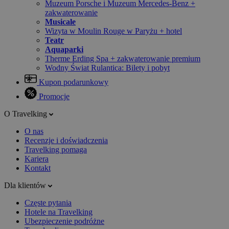
Muzeum Porsche i Muzeum Mercedes-Benz +
zakwaterowanie
Musicale
Wizyta w Moulin Rouge w Paryżu + hotel
Teatr
Aquaparki
Therme Erding Spa + zakwaterowanie premium
Wodny Świat Rulantica: Bilety i pobyt
Kupon podarunkowy
Promocje
O Travelking
O nas
Recenzje i doświadczenia
Travelking pomaga
Kariera
Kontakt
Dla klientów
Częste pytania
Hotele na Travelking
Ubezpieczenie podróżne