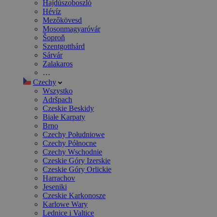
Hajdúszoboszló
Hévíz
Mezőkövesd
Mosonmagyaróvár
Šoproň
Szentgotthárd
Sárvár
Zalakaros
…
Czechy
Wszystko
Adršpach
Czeskie Beskidy
Białe Karpaty
Brno
Czechy Południowe
Czechy Północne
Czechy Wschodnie
Czeskie Góry Izerskie
Czeskie Góry Orlickie
Harrachov
Jeseniki
Czeskie Karkonosze
Karlowe Wary
Lednice i Valtice