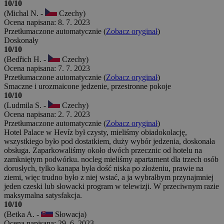
10/10
(Michal N. -
Czechy)
Ocena napisana: 8. 7. 2023
Przetłumaczone automatycznie (
Zobacz oryginał
)
Doskonały
10/10
(Bedřich H. -
Czechy)
Ocena napisana: 7. 7. 2023
Przetłumaczone automatycznie (
Zobacz oryginał
)
Smaczne i urozmaicone jedzenie, przestronne pokoje
10/10
(Ludmila S. -
Czechy)
Ocena napisana: 2. 7. 2023
Przetłumaczone automatycznie (
Zobacz oryginał
)
Hotel Palace w Hevíz był czysty, mieliśmy obiadokolację,
wszystkiego było pod dostatkiem, duży wybór jedzenia, doskonała
obsługa. Zaparkowaliśmy około dwóch przecznic od hotelu na
zamkniętym podwórku. nocleg mieliśmy apartament dla trzech osób
dorosłych, tylko kanapa była dość niska po złożeniu, prawie na
ziemi, więc trudno było z niej wstać, a ja wybrałbym przynajmniej
jeden czeski lub słowacki program w telewizji. W przeciwnym razie
maksymalna satysfakcja.
10/10
(Betka A. -
Słowacja)
Ocena napisana: 29. 6. 2023