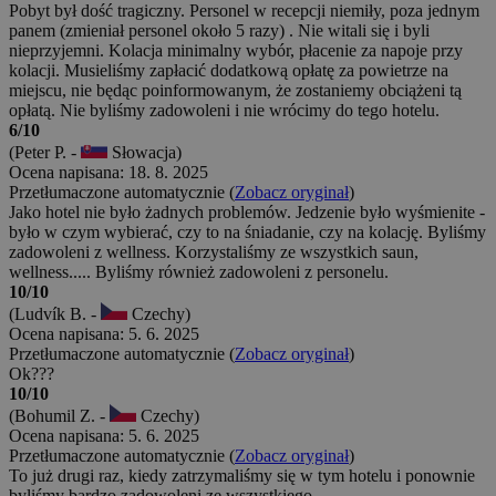
Pobyt był dość tragiczny. Personel w recepcji niemiły, poza jednym
panem (zmieniał personel około 5 razy) . Nie witali się i byli
nieprzyjemni. Kolacja minimalny wybór, płacenie za napoje przy
kolacji. Musieliśmy zapłacić dodatkową opłatę za powietrze na
miejscu, nie będąc poinformowanym, że zostaniemy obciążeni tą
opłatą. Nie byliśmy zadowoleni i nie wrócimy do tego hotelu.
6/10
(Peter P. -
Słowacja)
Ocena napisana: 18. 8. 2025
Przetłumaczone automatycznie (
Zobacz oryginał
)
Jako hotel nie było żadnych problemów. Jedzenie było wyśmienite -
było w czym wybierać, czy to na śniadanie, czy na kolację. Byliśmy
zadowoleni z wellness. Korzystaliśmy ze wszystkich saun,
wellness..... Byliśmy również zadowoleni z personelu.
10/10
(Ludvík B. -
Czechy)
Ocena napisana: 5. 6. 2025
Przetłumaczone automatycznie (
Zobacz oryginał
)
Ok???
10/10
(Bohumil Z. -
Czechy)
Ocena napisana: 5. 6. 2025
Przetłumaczone automatycznie (
Zobacz oryginał
)
To już drugi raz, kiedy zatrzymaliśmy się w tym hotelu i ponownie
byliśmy bardzo zadowoleni ze wszystkiego.