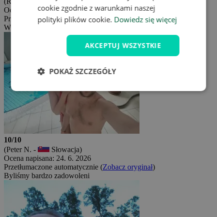
(Regina H. -
Węgry)
cookie zgodnie z warunkami naszej
Ocena napisana: 4. 7. 2026
Przetłumaczone automatycznie (
Zobacz oryginał
)
polityki plików cookie.
Dowiedz się więcej
Wszystko było idealne!
AKCEPTUJ WSZYSTKIE
POKAŻ SZCZEGÓŁY
10/10
(Peter N. -
Słowacja)
Ocena napisana: 24. 6. 2026
Przetłumaczone automatycznie (
Zobacz oryginał
)
Byliśmy bardzo zadowoleni