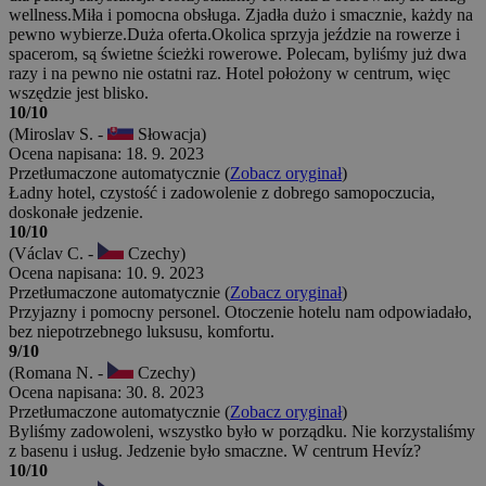
wellness.Miła i pomocna obsługa. Zjadła dużo i smacznie, każdy na
pewno wybierze.Duża oferta.Okolica sprzyja jeździe na rowerze i
spacerom, są świetne ścieżki rowerowe. Polecam, byliśmy już dwa
razy i na pewno nie ostatni raz. Hotel położony w centrum, więc
wszędzie jest blisko.
10/10
(Miroslav S. -
Słowacja)
Ocena napisana: 18. 9. 2023
Przetłumaczone automatycznie (
Zobacz oryginał
)
Ładny hotel, czystość i zadowolenie z dobrego samopoczucia,
doskonałe jedzenie.
10/10
(Václav C. -
Czechy)
Ocena napisana: 10. 9. 2023
Przetłumaczone automatycznie (
Zobacz oryginał
)
Przyjazny i pomocny personel. Otoczenie hotelu nam odpowiadało,
bez niepotrzebnego luksusu, komfortu.
9/10
(Romana N. -
Czechy)
Ocena napisana: 30. 8. 2023
Przetłumaczone automatycznie (
Zobacz oryginał
)
Byliśmy zadowoleni, wszystko było w porządku. Nie korzystaliśmy
z basenu i usług. Jedzenie było smaczne. W centrum Hevíz?
10/10