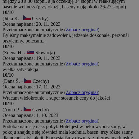
między 28 a 30 stopni, a ja oczekuję 34 stopni w relaksującym
basenie wellness (przy okazji, baseny mają około 26-27 stopni)
10/10
(Jitka K. -
Czechy)
Ocena napisana: 20. 11. 2023
Przetłumaczone automatycznie (
Zobacz oryginał
)
Byliśmy maksymalnie zadowoleni, jedzenie doskonałe, perzonál
przyjemny, polecam...
10/10
(Zdena H. -
Słowacja)
Ocena napisana: 19. 11. 2023
Przetłumaczone automatycznie (
Zobacz oryginał
)
wielka satysfakcja
10/10
(Dana Š. -
Czechy)
Ocena napisana: 17. 11. 2023
Przetłumaczone automatycznie (
Zobacz oryginał
)
Wracam wielokrotnie... super stosunek ceny do jakości
10/10
(Anna P. -
Czechy)
Ocena napisana: 1. 10. 2023
Przetłumaczone automatycznie (
Zobacz oryginał
)
Podobał nam się nasz pobyt. Hotel jest w pełni wyposażony, w
pokoju znajduje się również mała kuchnia, basen, trzy różne sauny
dla pełnej satysfakcji. Korzystaliśmy również z oferowanych usług