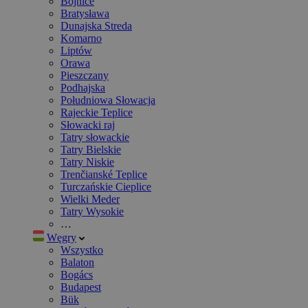
Bojnice
Bratysława
Dunajska Streda
Komarno
Liptów
Orawa
Pieszczany
Podhajska
Południowa Słowacja
Rajeckie Teplice
Słowacki raj
Tatry słowackie
Tatry Bielskie
Tatry Niskie
Trenčianské Teplice
Turczańskie Cieplice
Wielki Meder
Tatry Wysokie
…
Węgry
Wszystko
Balaton
Bogács
Budapest
Bük