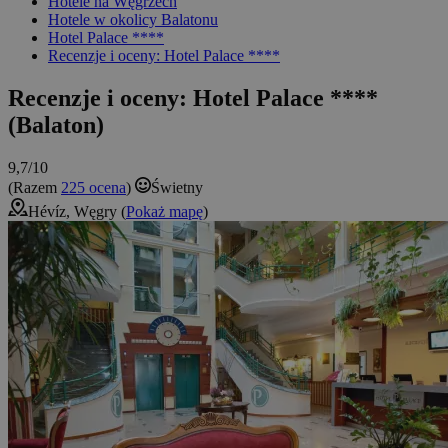
Hotele na Węgrzech
Hotele w okolicy Balatonu
Hotel Palace ****
Recenzje i oceny: Hotel Palace ****
Recenzje i oceny: Hotel Palace ****
(Balaton)
9,7/10
(Razem
225 ocena
)
Świetny
Hévíz, Węgry (
Pokaż mapę
)