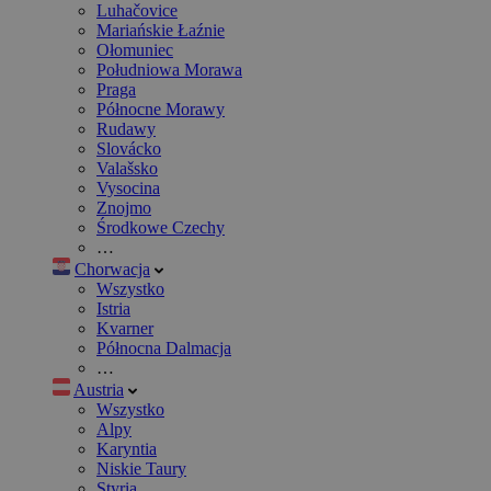
Luhačovice
Mariańskie Łaźnie
Ołomuniec
Południowa Morawa
Praga
Północne Morawy
Rudawy
Slovácko
Valašsko
Vysocina
Znojmo
Środkowe Czechy
…
Chorwacja
Wszystko
Istria
Kvarner
Północna Dalmacja
…
Austria
Wszystko
Alpy
Karyntia
Niskie Taury
Styria