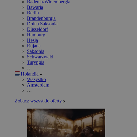
Badenia-Wirtembergia
Bawaria
Berlin
Brandenburgia
Dolna Saksonia
Düsseldorf
Hamburg
Hesja
Rujana
Saksonia
Schwarzwald
Turyngia
…
Holandia
Wszystko
Amsterdam
…
Zobacz wszystkie oferty