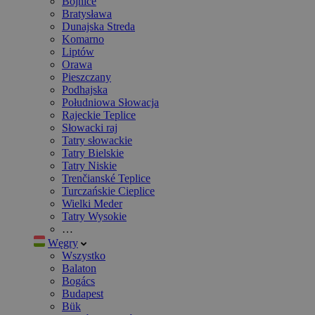
Bojnice
Bratysława
Dunajska Streda
Komarno
Liptów
Orawa
Pieszczany
Podhajska
Południowa Słowacja
Rajeckie Teplice
Słowacki raj
Tatry słowackie
Tatry Bielskie
Tatry Niskie
Trenčianské Teplice
Turczańskie Cieplice
Wielki Meder
Tatry Wysokie
…
Węgry
Wszystko
Balaton
Bogács
Budapest
Bük