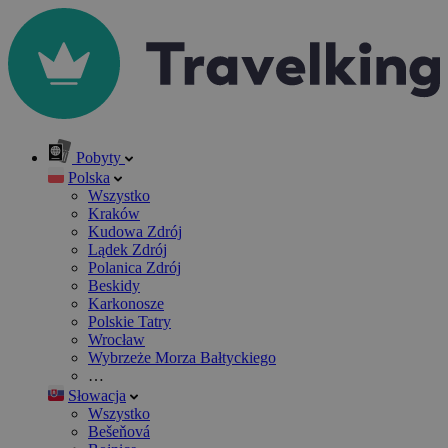
Pobyty
Polska
Wszystko
Kraków
Kudowa Zdrój
Lądek Zdrój
Polanica Zdrój
Beskidy
Karkonosze
Polskie Tatry
Wrocław
Wybrzeże Morza Bałtyckiego
…
Słowacja
Wszystko
Bešeňová