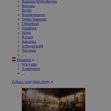
Badenia-Wirtembergia
Bawaria
Berlin
Brandenburgia
Dolna Saksonia
Düsseldorf
Hamburg
Hesja
Rujana
Saksonia
Schwarzwald
Turyngia
…
Holandia
Wszystko
Amsterdam
…
Zobacz wszystkie oferty