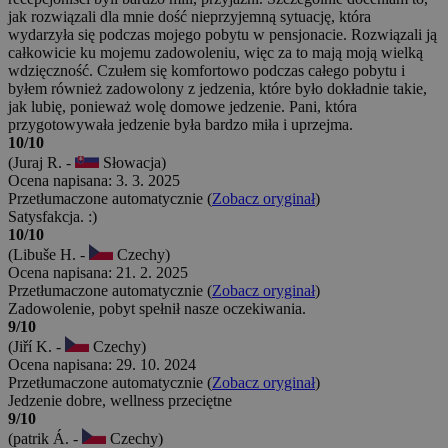
jak rozwiązali dla mnie dość nieprzyjemną sytuację, która
wydarzyła się podczas mojego pobytu w pensjonacie. Rozwiązali ją
całkowicie ku mojemu zadowoleniu, więc za to mają moją wielką
wdzięczność. Czułem się komfortowo podczas całego pobytu i
byłem również zadowolony z jedzenia, które było dokładnie takie,
jak lubię, ponieważ wolę domowe jedzenie. Pani, która
przygotowywała jedzenie była bardzo miła i uprzejma.
10/10
(Juraj R. -
Słowacja)
Ocena napisana: 3. 3. 2025
Przetłumaczone automatycznie (
Zobacz oryginał
)
Satysfakcja. :)
10/10
(Libuše H. -
Czechy)
Ocena napisana: 21. 2. 2025
Przetłumaczone automatycznie (
Zobacz oryginał
)
Zadowolenie, pobyt spełnił nasze oczekiwania.
9/10
(Jiří K. -
Czechy)
Ocena napisana: 29. 10. 2024
Przetłumaczone automatycznie (
Zobacz oryginał
)
Jedzenie dobre, wellness przeciętne
9/10
(patrik Á. -
Czechy)