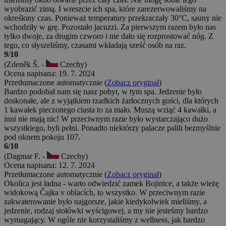
wyobrazić zimą. I wreszcie ich spa, które zarezerwowaliśmy na
określony czas. Ponieważ temperatury przekraczały 30°C, sauny nie
wchodziły w grę. Pozostało jacuzzi. Za pierwszym razem było nas
tylko dwoje, za drugim czworo i nie dało się rozprostować nóg. Z
tego, co słyszeliśmy, czasami wkładają sześć osób na raz.
9/10
(Zdeněk Š. -
Czechy)
Ocena napisana: 19. 7. 2024
Przetłumaczone automatycznie (
Zobacz oryginał
)
Bardzo podobał nam się nasz pobyt, w tym spa. Jedzenie było
doskonałe, ale z wyjątkiem rzadkich żarłocznych gości, dla których
1 kawałek pieczonego ciasta to za mało. Muszą wziąć 4 kawałki, a
inni nie mają nic! W przeciwnym razie było wystarczająco dużo
wszystkiego, byli pełni. Ponadto niektórzy palacze palili bezmyślnie
pod oknem pokoju 107.
6/10
(Dagmar F. -
Czechy)
Ocena napisana: 12. 7. 2024
Przetłumaczone automatycznie (
Zobacz oryginał
)
Okolica jest ładna - warto odwiedzić zamek Bojinice, a także wieżę
widokową Čajka v oblacích, to wszystko. W przeciwnym razie
zakwaterowanie było najgorsze, jakie kiedykolwiek mieliśmy, a
jedzenie, rodzaj stołówki wyścigowej, a my nie jesteśmy bardzo
wymagający. W ogóle nie korzystaliśmy z wellness, jak bardzo