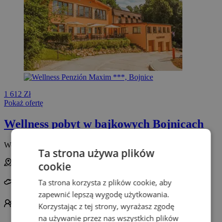
1 612 Zł
Pokaż ofertę
Wellness pobyt w bajkowych Bojnicach
Wellness Penzion Maxim ***
Ta strona używa plików
Bojnice
cookie
Ta strona korzysta z plików cookie, aby
Słowacja
zapewnić lepszą wygodę użytkowania.
Dla 2 osoby
Obiadokolacja
Wellness
Korzystając z tej strony, wyrażasz zgodę
na używanie przez nas wszystkich plików