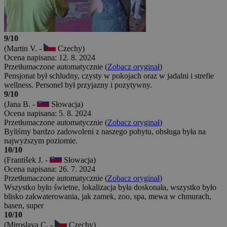
9/10
(Martin V. -
Czechy)
Ocena napisana: 12. 8. 2024
Przetłumaczone automatycznie (
Zobacz oryginał
)
Pensjonat był schludny, czysty w pokojach oraz w jadalni i strefie
wellness. Personel był przyjazny i pozytywny.
9/10
(Jana B. -
Słowacja)
Ocena napisana: 5. 8. 2024
Przetłumaczone automatycznie (
Zobacz oryginał
)
Byliśmy bardzo zadowoleni z naszego pobytu, obsługa była na
najwyższym poziomie.
10/10
(František J. -
Słowacja)
Ocena napisana: 26. 7. 2024
Przetłumaczone automatycznie (
Zobacz oryginał
)
Wszystko było świetne, lokalizacja była doskonała, wszystko było
blisko zakwaterowania, jak zamek, zoo, spa, mewa w chmurach,
basen, super
10/10
(Miroslava C. -
Czechy)