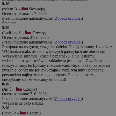
9/10
(zoltan B. -
Słowacja)
Ocena napisana: 1. 7. 2026
Przetłumaczone automatycznie (
Zobacz oryginał
)
Średnica
5/10
(Ladislav S. -
Czechy)
Ocena napisana: 27. 6. 2026
Przetłumaczone automatycznie (
Zobacz oryginał
)
Pensjonat na wzgórzu, wszędzie daleko. Pokój skromny, łazienka z
WC bardzo mała, osoba o większych gabarytach nie obróci się.
Wyżywienie skromne, kolacja bez smaku, a nie jesteśmy
wybredni... nawet stołówka zakładowa jest lepsza. Z wellness nie
skorzystaliśmy, bo byliśmy rozczarowani. Ręczniki i sprzątanie na
życzenie, co też nie jest zwyczajne? Poza tym miły i pomocny
personel\/to najlepsze z całego pobytu\/. Po raz pierwszy
cieszyliśmy się, że wracamy do domu!!!
8/10
(Jiří Š. -
Czechy)
Ocena napisana: 7. 6. 2026
Przetłumaczone automatycznie (
Zobacz oryginał
)
Wyżywienie było słabsze
2/10
(Pavel P. -
Czechy)