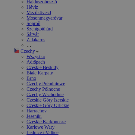
Hajdúszoboszló
Hévíz
Mezőkövesd
Mosonmagyaróvár
Šoproň
Szentgotthárd
Sárvár
Zalakaros
…
Czechy
Wszystko
Adršpach
Czeskie Beskidy
Białe Karpaty
Brno
Czechy Południowe
Czechy Północne
Czechy Wschodnie
Czeskie Góry Izerskie
Czeskie Góry Orlickie
Harrachov
Jeseniki
Czeskie Karkonosze
Karlowe Wary
Lednice i Valtice