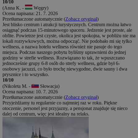
10/10
(Anna K. -
Węgry)
Ocena napisana: 21. 7. 2026
Przetłumaczone automatycznie (
Zobacz oryginał
)
Jest blisko centrum i atrakcji turystycznych. Centrum można łatwo
osiągnąć podczas 15-minutowego spaceru. Jedzenie jest proste, ale
obfite. Powietrze jest czyste, okolica jest spokojna, w pobliżu nie ma
lokali rozrywkowych, można odpocząć. Nie podobało mi się tylko
wellness, a nazwa hotelu wellness również nie pasuje do tego
miejsca. Podczas naszego pobytu byliśmy uprawnieni do jednej
godziny w strefie wellness. Rozwiązano to tak, że wpuszczano
jednocześnie grupy 6-8 osób do strefy wellness, gdzie był 6-
osobowy jacuzzi, co było trochę niewygodne, dwie sauny i dwa
prysznice i to wszystko.
10/10
(Nikoleta M. -
Słowacja)
Ocena napisana: 10. 7. 2026
Przetłumaczone automatycznie (
Zobacz oryginał
)
Przyjeżdżamy tu regularnie co najmniej raz w roku. Piękne
otoczenie, personel jest przyjazny, a pensjonat znajduje się nieco
dalej od centrum, więc jest idealny na relaks.