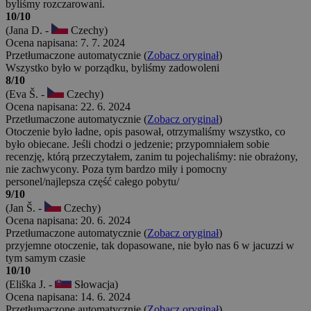
byliśmy rozczarowani.
10/10
(Jana D. -
Czechy)
Ocena napisana: 7. 7. 2024
Przetłumaczone automatycznie (
Zobacz oryginał
)
Wszystko było w porządku, byliśmy zadowoleni
8/10
(Eva Š. -
Czechy)
Ocena napisana: 22. 6. 2024
Przetłumaczone automatycznie (
Zobacz oryginał
)
Otoczenie było ładne, opis pasował, otrzymaliśmy wszystko, co
było obiecane. Jeśli chodzi o jedzenie; przypomniałem sobie
recenzję, którą przeczytałem, zanim tu pojechaliśmy: nie obrażony,
nie zachwycony. Poza tym bardzo miły i pomocny
personel/najlepsza część całego pobytu/
9/10
(Jan Š. -
Czechy)
Ocena napisana: 20. 6. 2024
Przetłumaczone automatycznie (
Zobacz oryginał
)
przyjemne otoczenie, tak dopasowane, nie było nas 6 w jacuzzi w
tym samym czasie
10/10
(Eliška J. -
Słowacja)
Ocena napisana: 14. 6. 2024
Przetłumaczone automatycznie (
Zobacz oryginał
)