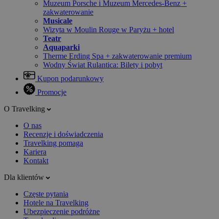
Muzeum Porsche i Muzeum Mercedes-Benz +
zakwaterowanie
Musicale
Wizyta w Moulin Rouge w Paryżu + hotel
Teatr
Aquaparki
Therme Erding Spa + zakwaterowanie premium
Wodny Świat Rulantica: Bilety i pobyt
Kupon podarunkowy
Promocje
O Travelking
O nas
Recenzje i doświadczenia
Travelking pomaga
Kariera
Kontakt
Dla klientów
Częste pytania
Hotele na Travelking
Ubezpieczenie podróżne