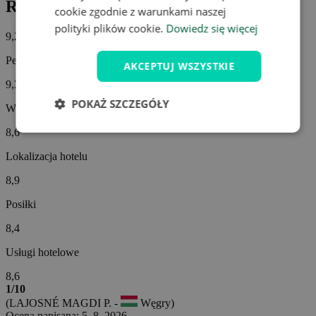
Recenzje od klientów
cookie zgodnie z warunkami naszej
polityki plików cookie.
Dowiedz się więcej
9,2/10
Personel
AKCEPTUJ WSZYSTKIE
9,3
POKAŻ SZCZEGÓŁY
Wnętrze hotelu
8,6
Lokalizacja hotelu
8,9
Posiłki
8,4
Usługi hotelowe
8,6
1/10
(LAJOSNÉ MAGDI P. -
Węgry)
Ocena napisana: 5. 8. 2026