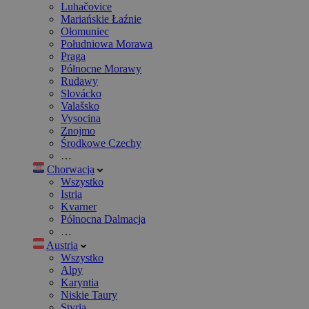
Luhačovice
Mariańskie Łaźnie
Ołomuniec
Południowa Morawa
Praga
Północne Morawy
Rudawy
Slovácko
Valašsko
Vysocina
Znojmo
Środkowe Czechy
…
Chorwacja
Wszystko
Istria
Kvarner
Północna Dalmacja
…
Austria
Wszystko
Alpy
Karyntia
Niskie Taury
Styria