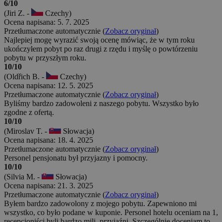
6/10
(Jiri Z. -
Czechy)
Ocena napisana: 5. 7. 2025
Przetłumaczone automatycznie (
Zobacz oryginał
)
Najlepiej mogę wyrazić swoją ocenę mówiąc, że w tym roku
ukończyłem pobyt po raz drugi z rzędu i myślę o powtórzeniu
pobytu w przyszłym roku.
10/10
(Oldřich B. -
Czechy)
Ocena napisana: 12. 5. 2025
Przetłumaczone automatycznie (
Zobacz oryginał
)
Byliśmy bardzo zadowoleni z naszego pobytu. Wszystko było
zgodne z ofertą.
10/10
(Miroslav T. -
Słowacja)
Ocena napisana: 18. 4. 2025
Przetłumaczone automatycznie (
Zobacz oryginał
)
Personel pensjonatu był przyjazny i pomocny.
10/10
(Silvia M. -
Słowacja)
Ocena napisana: 21. 3. 2025
Przetłumaczone automatycznie (
Zobacz oryginał
)
Byłem bardzo zadowolony z mojego pobytu. Zapewniono mi
wszystko, co było podane w kuponie. Personel hotelu oceniam na 1,
recepcjoniści byli bardzo mili, przyjaźni. Szczególnie doceniam to,