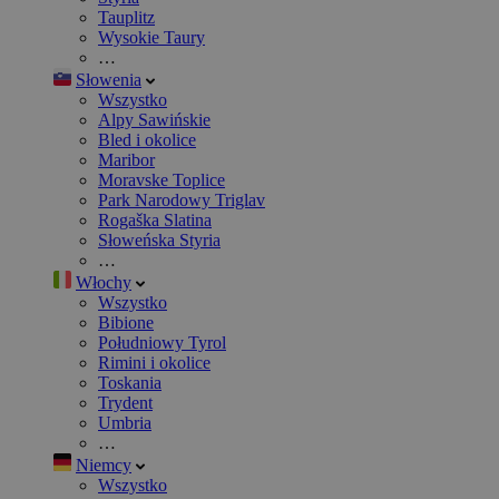
Tauplitz
Wysokie Taury
…
Słowenia
Wszystko
Alpy Sawińskie
Bled i okolice
Maribor
Moravske Toplice
Park Narodowy Triglav
Rogaška Slatina
Słoweńska Styria
…
Włochy
Wszystko
Bibione
Południowy Tyrol
Rimini i okolice
Toskania
Trydent
Umbria
…
Niemcy
Wszystko