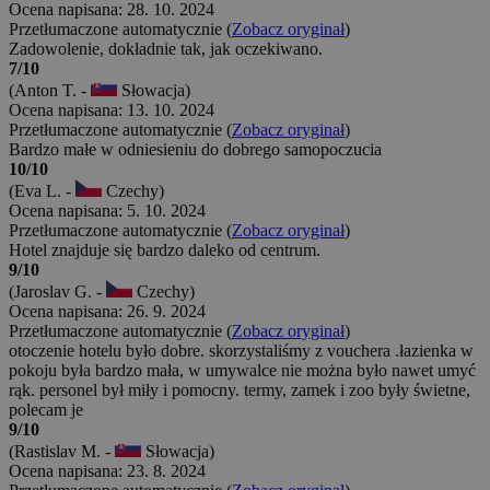
Ocena napisana: 28. 10. 2024
Przetłumaczone automatycznie (
Zobacz oryginał
)
Zadowolenie, dokładnie tak, jak oczekiwano.
7/10
(Anton T. -
Słowacja)
Ocena napisana: 13. 10. 2024
Przetłumaczone automatycznie (
Zobacz oryginał
)
Bardzo małe w odniesieniu do dobrego samopoczucia
10/10
(Eva L. -
Czechy)
Ocena napisana: 5. 10. 2024
Przetłumaczone automatycznie (
Zobacz oryginał
)
Hotel znajduje się bardzo daleko od centrum.
9/10
(Jaroslav G. -
Czechy)
Ocena napisana: 26. 9. 2024
Przetłumaczone automatycznie (
Zobacz oryginał
)
otoczenie hotelu było dobre. skorzystaliśmy z vouchera .łazienka w
pokoju była bardzo mała, w umywalce nie można było nawet umyć
rąk. personel był miły i pomocny. termy, zamek i zoo były świetne,
polecam je
9/10
(Rastislav M. -
Słowacja)
Ocena napisana: 23. 8. 2024