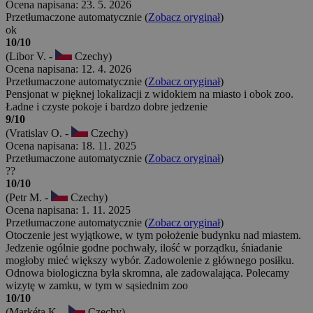
Ocena napisana: 23. 5. 2026
Przetłumaczone automatycznie (
Zobacz oryginał
)
ok
10/10
(Libor V. -
Czechy)
Ocena napisana: 12. 4. 2026
Przetłumaczone automatycznie (
Zobacz oryginał
)
Pensjonat w pięknej lokalizacji z widokiem na miasto i obok zoo.
Ładne i czyste pokoje i bardzo dobre jedzenie
9/10
(Vratislav O. -
Czechy)
Ocena napisana: 18. 11. 2025
Przetłumaczone automatycznie (
Zobacz oryginał
)
??
10/10
(Petr M. -
Czechy)
Ocena napisana: 1. 11. 2025
Przetłumaczone automatycznie (
Zobacz oryginał
)
Otoczenie jest wyjątkowe, w tym położenie budynku nad miastem.
Jedzenie ogólnie godne pochwały, ilość w porządku, śniadanie
mogłoby mieć większy wybór. Zadowolenie z głównego posiłku.
Odnowa biologiczna była skromna, ale zadowalająca. Polecamy
wizytę w zamku, w tym w sąsiednim zoo
10/10
(Markéta K. -
Czechy)