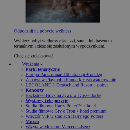
Odpocznij na pobycie wellness
Wybierz pobyt wellness z jacuzzi, sauną lub basenem
termalnym i ciesz się zasłużonym wypoczynkiem.
Chcę się zrelaksować
Wrażenia
Parki tematyczne
Europa-Park: ponad 100 atrakcji + nocleg
Zabawa w Playmobil Funpark + zakwaterowanie
LEGOLAND® Deutschland Resort + pobyt
Koncerty
Backstreet Boys na żywo w Düsseldorfie
Wystawy i ekspozycje
Studia filmowe Harry Potter™ + hotel
Studia filmowe Gry o Tron + hotel premium
Wieczór VIP w studiach Harry'ego Pottera
Muzea
Wizyta w Muzeum Mercedes-Benz