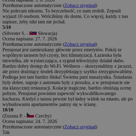
Przetłumaczone automatycznie (
Zobacz oryginał
)
Nie polecam nikomu. To bezczelność, co nam zrobili. Zepsuli
wyjazd 10 osobom. Wróciliśmy do domu. Co więcej, każdy z nas
napisze, żeby nikt tam nie jechał.
5/10
(Silvester S. -
Słowacja)
Ocena napisana: 27. 7. 2026
Przetłumaczone automatycznie (
Zobacz oryginał
)
Pensjonat jest zamieszkany głównie przez emerytów. Pokój ze
wspólnym tarasem był czysty, bez klimatyzacji. Łazienka była
niewielka, ale wystarczająca, a sygnał telewizyjny działał słabo.
Bardzo dobry dostęp do Wi-Fi. Wellness – skorzystaliśmy z jacuzzi,
ale przez drażniący środek dezynfekujący szybko zrezygnowaliśmy.
Podłoga jest tam bardzo śliska! Świetna pani masażystka. Śniadania
były dobre, napoje z automatu były z proszku, a w pensjonacie nie
ma klasycznej restauracji. Kolacje tragiczne, bardzo obniżają ocenę
pobytu. Pensjonat powinien zapewnić wykwalifikowanego
kucharza. Kiedyś z tarasu pewnie był ładny widok na miasto, ale po
wybudowaniu apartamentów patrzy się w ścianę.
10/10
(Zuzana P. -
Czechy)
Ocena napisana: 24. 7. 2026
Przetłumaczone automatycznie (
Zobacz oryginał
)
Tak