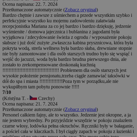
Ocena napisana: 22. 7. 2024
Przetłumaczone automatycznie (
Zobacz oryginał
)
Bardzo chętnie i zawsze z uśmiechem a przede wszystkim szybko i
perfekcyjnie wszystko ku mojemu zadowoleniu załatwiała
recepcjonistka Mariana za co jej bardzo i bardzo dziękuję, jedzenie
wyśmienite / domowa jajecznica i bublanina z jagodami była
wyjątkowa / zdecydowanie świeża z ogrodu / wyposażenie pokoju
słabsze i już dość zużyte ,zwłaszcza kabina prysznicowa, która była
pokryta wodą, strefa wellness była bardzo słaba, drewniane stopnie
nie były zamontowane i dla osób starszych trudno było się wspiąć i
wejść do jacuzzi, woda była bardzo brudna pierwszego dnia, ale
zostało to zrekompensowane doskonałą kuchnią
!!!!!!!!!!!!!!!!!!!!!!!!!!!!!!!!!!!!! Problemem dla osób starszych jest
wysokie położenie pensjonatu,trzeba ciągle zamawiać taksówki w
dół do spa i miasta !!!!!!!!!!!!!!!Poza tym w porządku,ale nie
wykupiłbym tam pobytu ponownie !!!!!
7/10
(Kristýna T. -
Czechy)
Ocena napisana: 21. 7. 2024
Przetłumaczone automatycznie (
Zobacz oryginał
)
Personel całkiem fajny, ale to wszystko. Jedzenie jest okropne, a ja
nie jestem wybredny. Po przyjeździe wszędzie w pokoju znalazłem
czarne włosy, lodówka pełna okruchów. Ręczniki były w bałaganie,
a pościel cała w kłaczkach. I był ciągły zapach w pokoju z łazienki i
mieliśmy okno otwarte przez cały czas. Nie mogę sobie tego