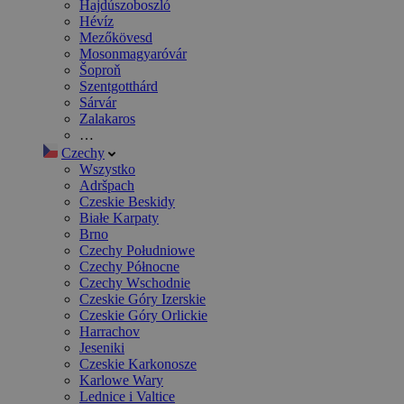
Hajdúszoboszló
Hévíz
Mezőkövesd
Mosonmagyaróvár
Šoproň
Szentgotthárd
Sárvár
Zalakaros
…
Czechy
Wszystko
Adršpach
Czeskie Beskidy
Białe Karpaty
Brno
Czechy Południowe
Czechy Północne
Czechy Wschodnie
Czeskie Góry Izerskie
Czeskie Góry Orlickie
Harrachov
Jeseniki
Czeskie Karkonosze
Karlowe Wary
Lednice i Valtice