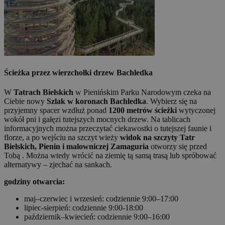
Ścieżka przez wierzchołki drzew Bachledka
W
Tatrach Bielskich
w Pienińskim Parku Narodowym czeka na
Ciebie nowy
Szlak w koronach Bachledka
. Wybierz się na
przyjemny spacer wzdłuż ponad
1200 metrów ścieżki
wytyczonej
wokół pni i gałęzi tutejszych mocnych drzew. Na tablicach
informacyjnych można przeczytać ciekawostki o tutejszej faunie i
florze, a po wejściu na szczyt wieży
widok na szczyty Tatr
Bielskich, Pienin i malowniczej Zamaguria
otworzy się przed
Tobą . Można wtedy wrócić na ziemię tą samą trasą lub spróbować
alternatywy – zjechać na sankach.
godziny otwarcia:
maj–czerwiec i wrzesień: codziennie 9:00–17:00
lipiec-sierpień: codziennie 9:00-18:00
październik–kwiecień: codziennie 9:00–16:00