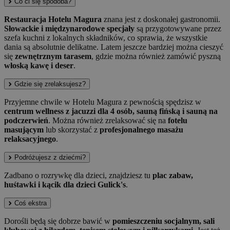
Co ci się spodoba?
Restauracja Hotelu Magura
znana jest z doskonałej gastronomii.
Słowackie i międzynarodowe specjały
są przygotowywane przez
szefa kuchni z lokalnych składników, co sprawia, że wszystkie
dania są absolutnie delikatne. Latem jeszcze bardziej można cieszyć
się
zewnętrznym tarasem
, gdzie można również zamówić pyszną
włoską kawę i deser
.
Gdzie się zrelaksujesz?
Przyjemne chwile w Hotelu Magura z pewnością spędzisz w
centrum wellness z jacuzzi dla 4 osób, sauną fińską i sauną na
podczerwień
. Można również zrelaksować się na
fotelu
masującym
lub skorzystać z
profesjonalnego masażu
relaksacyjnego
.
Podróżujesz z dziećmi?
Zadbano o rozrywkę dla dzieci, znajdziesz tu
plac zabaw,
huśtawki i kącik dla dzieci Gulick's
.
Coś ekstra
Dorośli będą się dobrze bawić w
pomieszczeniu socjalnym, sali