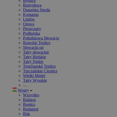
Bojnice
Bratysława
Dunajska Streda
Komarno
Liptów
Orawa
Pieszczany
Podhajska
Południowa Słowacja
Rajeckie Teplice
Słowacki raj
Tatry słowackie
Tatry Bielskie
Tatry Niskie
Trenčianské Teplice
Turczańskie Cieplice
Wielki Meder
Tatry Wysokie
…
Węgry
Wszystko
Balaton
Bogács
Budapest
Bük