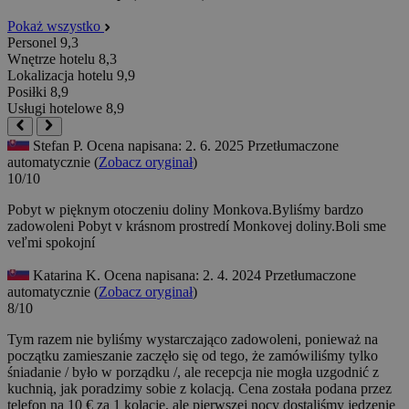
Pokaż wszystko
Personel
9,3
Wnętrze hotelu
8,3
Lokalizacja hotelu
9,9
Posiłki
8,9
Usługi hotelowe
8,9
Stefan P.
Ocena napisana: 2. 6. 2025
Przetłumaczone
automatycznie (
Zobacz oryginał
)
10/10
Pobyt w pięknym otoczeniu doliny Monkova.Byliśmy bardzo
zadowoleni
Pobyt v krásnom prostredí Monkovej doliny.Boli sme
veľmi spokojní
Katarina K.
Ocena napisana: 2. 4. 2024
Przetłumaczone
automatycznie (
Zobacz oryginał
)
8/10
Tym razem nie byliśmy wystarczająco zadowoleni, ponieważ na
początku zamieszanie zaczęło się od tego, że zamówiliśmy tylko
śniadanie / było w porządku /, ale recepcja nie mogła uzgodnić z
kuchnią, jak poradzimy sobie z kolacją. Cena została podana przez
telefon na 10 € za 1 kolację, ale pierwszej nocy dostaliśmy jedzenie