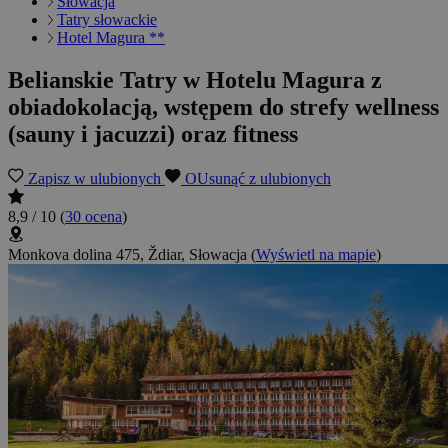
Słowacja
Tatry słowackie
Hotel Magura **
Belianskie Tatry w Hotelu Magura z
obiadokolacją, wstępem do strefy wellness
(sauny i jacuzzi) oraz fitness
Zapisz w ulubionych
OUsunąć z ulubionych
8,9 / 10
(
30 ocena
)
Monkova dolina 475, Ždiar, Słowacja
(
Wyświetl na mapie
)