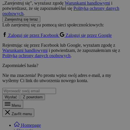
„Zarejestruj się”, wyrażasz zgodę
Warunkami handlowymi
i
potwierdzasz, że się zapoznałeś/łaś się
Polityką ochrony danych
osobowych
.
Zarejestruj się teraz
Lub zarejestruj się za pomocą sieci społecznościowych:
Zaloguj się przez Facebook
Zaloguj się przez Google
Rejestrując się przez Facebook lub Google, wyrażam zgodę z
Warunkami handlowymi
i potwierdzam, że zapoznałem/am się z
Polityką ochrony danych osobowych
.
Zapomniałeś hasła?
Nie ma znaczenia! Po prostu wpisz swój adres e-mail, a my
wyślemy Ci link do utworzenia nowego konta.
Wysłać
Z powrotem
Menu
Zavřít menu
Homepage