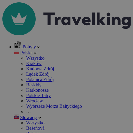
Pobyty
Polska
Wszystko
Kraków
Kudowa Zdrój
Lądek Zdrój
Polanica Zdrój
Beskidy
Karkonosze
Polskie Tatry
Wrocław
Wybrzeże Morza Bałtyckiego
…
Słowacja
Wszystko
Bešeňová