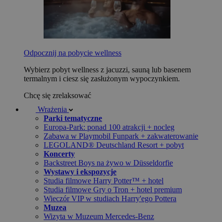
Odpocznij na pobycie wellness
Wybierz pobyt wellness z jacuzzi, sauną lub basenem
termalnym i ciesz się zasłużonym wypoczynkiem.
Chcę się zrelaksować
Wrażenia
Parki tematyczne
Europa-Park: ponad 100 atrakcji + nocleg
Zabawa w Playmobil Funpark + zakwaterowanie
LEGOLAND® Deutschland Resort + pobyt
Koncerty
Backstreet Boys na żywo w Düsseldorfie
Wystawy i ekspozycje
Studia filmowe Harry Potter™ + hotel
Studia filmowe Gry o Tron + hotel premium
Wieczór VIP w studiach Harry'ego Pottera
Muzea
Wizyta w Muzeum Mercedes-Benz