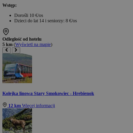
Wstęp:
Dorośli 10 €/os
Dzieci do lat 14 i seniorzy: 8 €/os
Odległość od hotelu
5 km
(
Wyświetl na mapie
)
Kolejka linowa Stary Smokowiec - Hrebienok
12 km
Więcej informacji