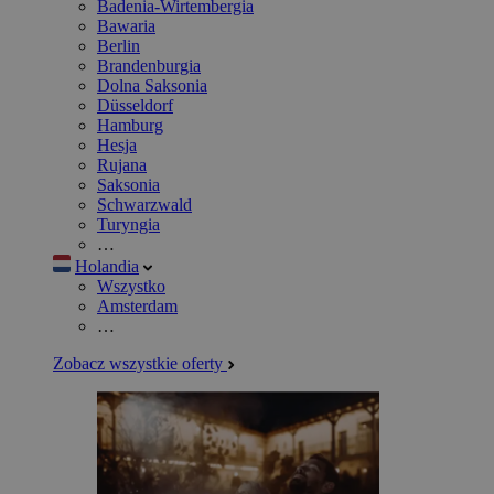
Badenia-Wirtembergia
Bawaria
Berlin
Brandenburgia
Dolna Saksonia
Düsseldorf
Hamburg
Hesja
Rujana
Saksonia
Schwarzwald
Turyngia
…
Holandia
Wszystko
Amsterdam
…
Zobacz wszystkie oferty