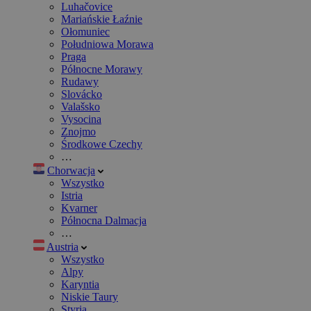
Luhačovice
Mariańskie Łaźnie
Ołomuniec
Południowa Morawa
Praga
Północne Morawy
Rudawy
Slovácko
Valašsko
Vysocina
Znojmo
Środkowe Czechy
…
Chorwacja
Wszystko
Istria
Kvarner
Północna Dalmacja
…
Austria
Wszystko
Alpy
Karyntia
Niskie Taury
Styria