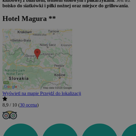
klubowej z bilardem, tenisem stołowym i piłkarzykami
. Jest też
boisko do siatkówki i piłki nożnej oraz miejsce do grillowania
.
Hotel Magura **
Wyświetl na mapie
Przejdź do lokalizacji
8,9 / 10
(
30 ocena
)