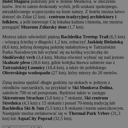
Hotel Magura
położony jest w dolinie Monkova, w otoczeniu
lasów. Jest to zatem doskonały wybór, jeśli szukasz spokojnego,
niezakłóconego wypoczynku na łonie natury. Z hotelu można łatwo
dotrzeć do Zdiar (2 km) -
centrum tradycyjnej architektury i
folkloru
, a jeśli interesuje Cię lokalna kultura i historia, nie możesz
przegapić
Muzeum Zdiarsky dom
(1,7 km).
Możesz także odwiedzić piękną
Bachledka Treetop Trail
(6,5 km)
- wiszącą ścieżkę o długości 1,2 km, zobaczyć
Jaskinię Bielańską
(8,6 km), jedyną dostępną jaskinię stalaktytową w Tatrzańskim
Parku Narodowym lub wybrać się na krótką wycieczkę do
Slodičovský vrch
(3,4 km). Można również wybrać się nad jezioro
Skalnate pleso
(28,6 km), gdzie kolejka linowa zabierze nas z
Tatrzańskiej Łomnicy
(18,4 km), a także do pobliskiego
Obrovskiego wodospadu
(27 km), który mierzy do 20 metrów.
Zimą można spędzić długie godziny na stokach w jednym z
ośrodków narciarskich, na przykład w
Ski Monkova Dolina
,
zaledwie 700 m od pensjonatu. Będziesz także w zasięgu
Skicentrum Strachan
(3,8 km) z 7 stokami,
Ski centrum
Strednica
(4,3 km) z 15 stokami i ponad 70-letnią tradycją lub
Bachledka Ski & Sun
(5,5 km) z 8 stokami i torem saneczkowym.
Następnie można zrelaksować się w
Thermal Park Vrbov
(31,3
km) lub
AquaCity Poprad
(32,5 km).