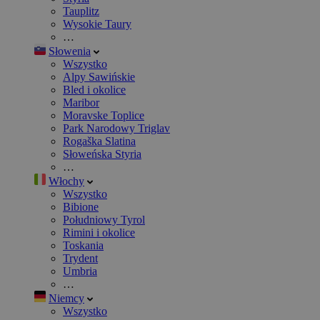
Tauplitz
Wysokie Taury
…
Słowenia
Wszystko
Alpy Sawińskie
Bled i okolice
Maribor
Moravske Toplice
Park Narodowy Triglav
Rogaška Slatina
Słoweńska Styria
…
Włochy
Wszystko
Bibione
Południowy Tyrol
Rimini i okolice
Toskania
Trydent
Umbria
…
Niemcy
Wszystko