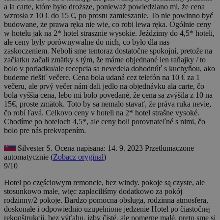
a la carte, które było droższe, ponieważ powiedziano mi, że cena
wzrosła z 10 € do 15 €, po prostu zamieszanie. To nie powinno być
budowane, że prawa ręka nie wie, co robi lewa ręka. Ogólnie ceny
w hotelu jak na 2* hotel strasznie wysokie. Jeździmy do 4,5* hoteli,
ale ceny były porównywalne do nich, co było dla nas
zaskoczeniem.
Neboli sme tentoraz dostatočne spokojní, pretože na
začiatku začali zmätky s tým, že máme objednané len raňajky / to
bolo v poriadku/ale recepcia sa nevedela dohodnúť s kuchyňou, ako
budeme riešiť večere. Cena bola udaná cez telefón na 10 € za 1
večeru, ale prvý večer nám dali jedlo na objednávku ala carte, čo
bola vyššia cena, lebo mi bolo povedané, že cena sa zvýšila z 10 na
15€, proste zmätok. Toto by sa nemalo stavať, že práva ruka nevie,
čo robí ľavá. Celkovo ceny v hoteli na 2* hotel strašne vysoké.
Chodíme po hoteloch 4,5*, ale ceny boli porovnateľné s nimi, čo
bolo pre nás prekvapením.
Silvester S.
Ocena napisana: 14. 9. 2023
Przetłumaczone
automatycznie (
Zobacz oryginał
)
9/10
Hotel po częściowym remoncie, bez windy. pokoje są czyste, ale
stosunkowo małe, więc zapłaciliśmy dodatkowo za pokój
rodzinny/2 pokoje. Bardzo pomocna obsługa, rodzinna atmosfera,
doskonałe i odpowiednio uzupełnione jedzenie
Hotel po čiastočnej
rekonštrukcii, bez výťahu. izby čisté, ale pomerne malé, preto sme si