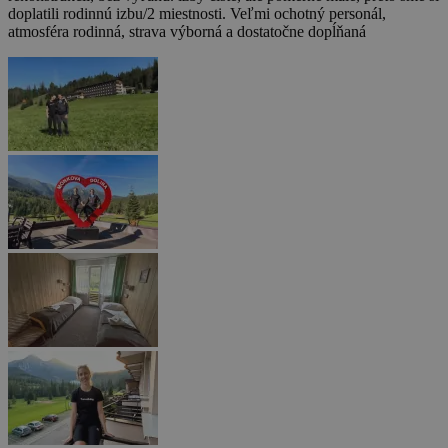
doplatili rodinnú izbu/2 miestnosti. Veľmi ochotný personál,
atmosféra rodinná, strava výborná a dostatočne dopĺňaná