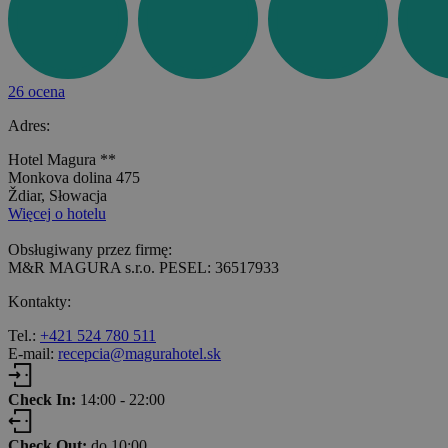
26 ocena
Adres:
Hotel Magura **
Monkova dolina 475
Ždiar, Słowacja
Więcej o hotelu
Obsługiwany przez firmę:
M&R MAGURA s.r.o. PESEL: 36517933
Kontakty:
Tel.:
+421 524 780 511
E-mail:
recepcia@magurahotel.sk
Check In:
14:00 - 22:00
Check Out:
do 10:00