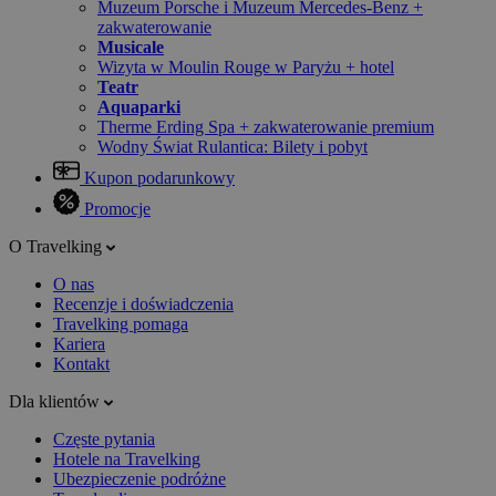
Muzeum Porsche i Muzeum Mercedes-Benz +
zakwaterowanie
Musicale
Wizyta w Moulin Rouge w Paryżu + hotel
Teatr
Aquaparki
Therme Erding Spa + zakwaterowanie premium
Wodny Świat Rulantica: Bilety i pobyt
Kupon podarunkowy
Promocje
O Travelking
O nas
Recenzje i doświadczenia
Travelking pomaga
Kariera
Kontakt
Dla klientów
Częste pytania
Hotele na Travelking
Ubezpieczenie podróżne