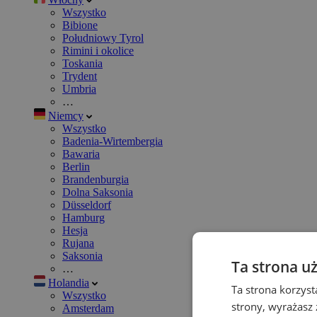
Wszystko
Bibione
Południowy Tyrol
Rimini i okolice
Toskania
Trydent
Umbria
…
Niemcy
Wszystko
Badenia-Wirtembergia
Bawaria
Berlin
Brandenburgia
Dolna Saksonia
Düsseldorf
Hamburg
Hesja
Rujana
Saksonia
Ta strona u
…
Holandia
Ta strona korzyst
Wszystko
strony, wyrażasz
Amsterdam