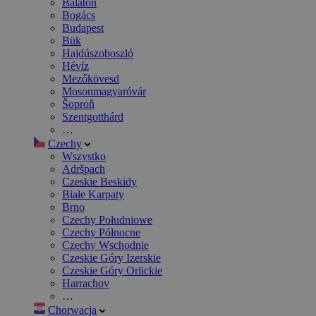
Balaton
Bogács
Budapest
Bük
Hajdúszoboszló
Hévíz
Mezőkövesd
Mosonmagyaróvár
Šoproň
Szentgotthárd
…
Czechy
Wszystko
Adršpach
Czeskie Beskidy
Białe Karpaty
Brno
Czechy Południowe
Czechy Północne
Czechy Wschodnie
Czeskie Góry Izerskie
Czeskie Góry Orlickie
Harrachov
…
Chorwacja