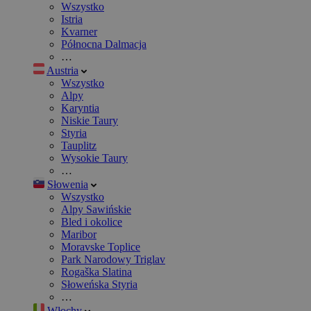
Wszystko
Istria
Kvarner
Północna Dalmacja
…
Austria
Wszystko
Alpy
Karyntia
Niskie Taury
Styria
Tauplitz
Wysokie Taury
…
Słowenia
Wszystko
Alpy Sawińskie
Bled i okolice
Maribor
Moravske Toplice
Park Narodowy Triglav
Rogaška Slatina
Słoweńska Styria
…
Włochy