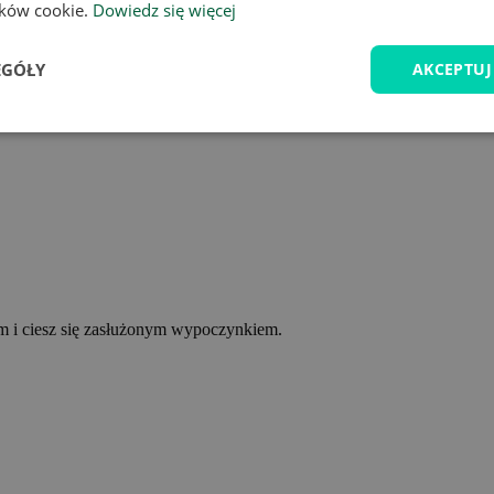
lików cookie.
Dowiedz się więcej
EGÓŁY
AKCEPTUJ
ym i ciesz się zasłużonym wypoczynkiem.