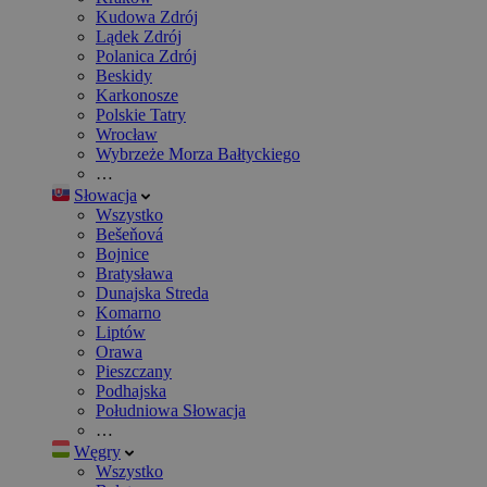
Kudowa Zdrój
Lądek Zdrój
Polanica Zdrój
Beskidy
Karkonosze
Polskie Tatry
Wrocław
Wybrzeże Morza Bałtyckiego
…
Słowacja
Wszystko
Bešeňová
Bojnice
Bratysława
Dunajska Streda
Komarno
Liptów
Orawa
Pieszczany
Podhajska
Południowa Słowacja
…
Węgry
Wszystko