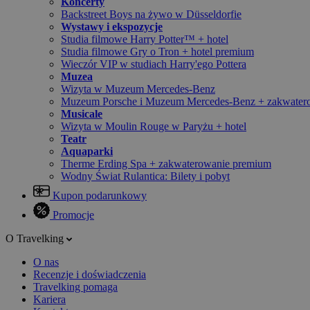
Koncerty
Backstreet Boys na żywo w Düsseldorfie
Wystawy i ekspozycje
Studia filmowe Harry Potter™ + hotel
Studia filmowe Gry o Tron + hotel premium
Wieczór VIP w studiach Harry'ego Pottera
Muzea
Wizyta w Muzeum Mercedes-Benz
Muzeum Porsche i Muzeum Mercedes-Benz + zakwater
Musicale
Wizyta w Moulin Rouge w Paryżu + hotel
Teatr
Aquaparki
Therme Erding Spa + zakwaterowanie premium
Wodny Świat Rulantica: Bilety i pobyt
Kupon podarunkowy
Promocje
O Travelking
O nas
Recenzje i doświadczenia
Travelking pomaga
Kariera