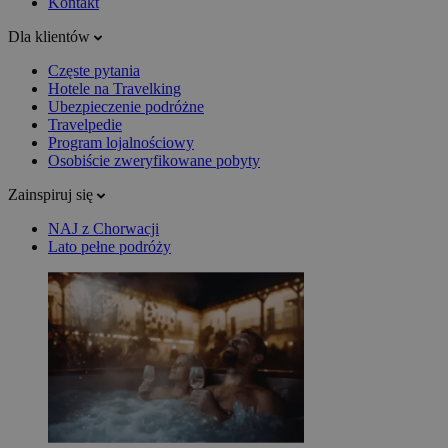
Kontakt
Dla klientów
Częste pytania
Hotele na Travelking
Ubezpieczenie podróżne
Travelpedie
Program lojalnościowy
Osobiście zweryfikowane pobyty
Zainspiruj się
NAJ z Chorwacji
Lato pełne podróży