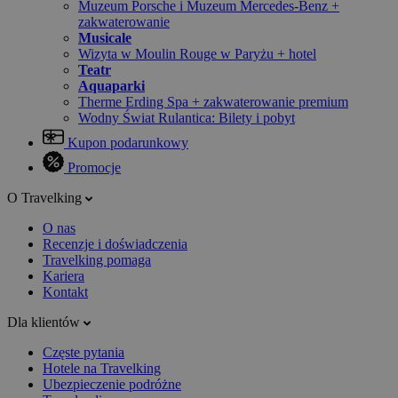
Muzeum Porsche i Muzeum Mercedes-Benz +
zakwaterowanie
Musicale
Wizyta w Moulin Rouge w Paryżu + hotel
Teatr
Aquaparki
Therme Erding Spa + zakwaterowanie premium
Wodny Świat Rulantica: Bilety i pobyt
Kupon podarunkowy
Promocje
O Travelking
O nas
Recenzje i doświadczenia
Travelking pomaga
Kariera
Kontakt
Dla klientów
Częste pytania
Hotele na Travelking
Ubezpieczenie podróżne