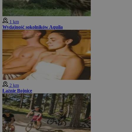
1 km
Wydajność sokolników Aquila
2 km
Łaźnie Bojnice