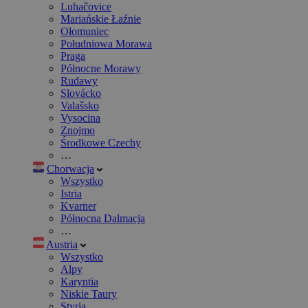
Luhačovice
Mariańskie Łaźnie
Ołomuniec
Południowa Morawa
Praga
Północne Morawy
Rudawy
Slovácko
Valašsko
Vysocina
Znojmo
Środkowe Czechy
…
Chorwacja
Wszystko
Istria
Kvarner
Północna Dalmacja
…
Austria
Wszystko
Alpy
Karyntia
Niskie Taury
Styria