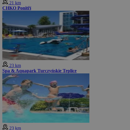
21 km
CHKO Ponitří
23 km
Spa & Aquapark Turczyńskie Teplice
23 km