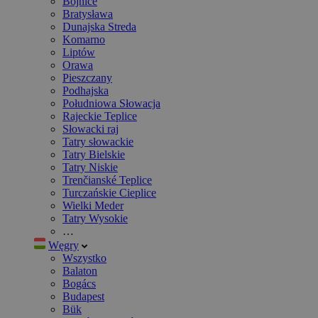
Bojnice
Bratysława
Dunajska Streda
Komarno
Liptów
Orawa
Pieszczany
Podhajska
Południowa Słowacja
Rajeckie Teplice
Słowacki raj
Tatry słowackie
Tatry Bielskie
Tatry Niskie
Trenčianské Teplice
Turczańskie Cieplice
Wielki Meder
Tatry Wysokie
…
Węgry
Wszystko
Balaton
Bogács
Budapest
Bük