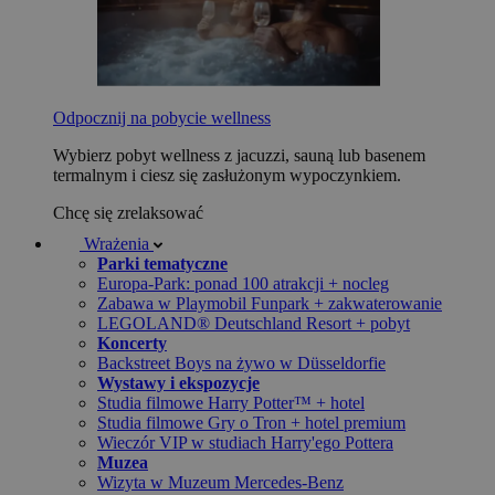
Odpocznij na pobycie wellness
Wybierz pobyt wellness z jacuzzi, sauną lub basenem
termalnym i ciesz się zasłużonym wypoczynkiem.
Chcę się zrelaksować
Wrażenia
Parki tematyczne
Europa-Park: ponad 100 atrakcji + nocleg
Zabawa w Playmobil Funpark + zakwaterowanie
LEGOLAND® Deutschland Resort + pobyt
Koncerty
Backstreet Boys na żywo w Düsseldorfie
Wystawy i ekspozycje
Studia filmowe Harry Potter™ + hotel
Studia filmowe Gry o Tron + hotel premium
Wieczór VIP w studiach Harry'ego Pottera
Muzea
Wizyta w Muzeum Mercedes-Benz