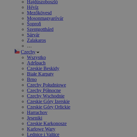
Hajdúszoboszló
Hévíz
Mezőkövesd
Mosonmagyaróvár
Šoproň
Szentgotthárd
Sárvár
Zalakaros
…
Czechy
Wszystko
Adršpach
Czeskie Beskidy
Białe Karpaty
Brno
Czechy Południowe
Czechy Północne
Czechy Wschodnie
Czeskie Góry Izerskie
Czeskie Góry Orlickie
Harrachov
Jeseniki
Czeskie Karkonosze
Karlowe Wary
Lednice i Valtice