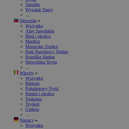
Tauplitz
Wysokie Taury
…
Słowenia
Wszystko
Alpy Sawińskie
Bled i okolice
Maribor
Moravske Toplice
Park Narodowy Triglav
Rogaška Slatina
Słoweńska Styria
…
Włochy
Wszystko
Bibione
Południowy Tyrol
Rimini i okolice
Toskania
Trydent
Umbria
…
Niemcy
Wszystko