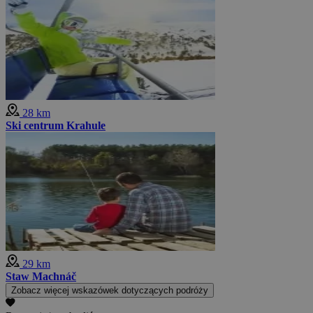
28 km
Ski centrum Krahule
29 km
Staw Machnáč
Zobacz więcej wskazówek dotyczących podróży