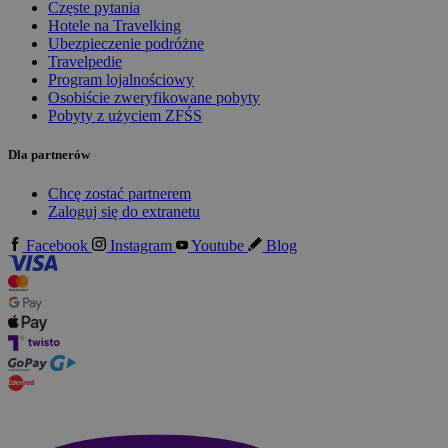
Częste pytania
Hotele na Travelking
Ubezpieczenie podróżne
Travelpedie
Program lojalnościowy
Osobiście zweryfikowane pobyty
Pobyty z użyciem ZFŚS
Dla partnerów
Chcę zostać partnerem
Zaloguj się do extranetu
Facebook
Instagram
Youtube
Blog