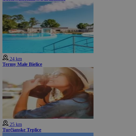
24 km
Termy Małe Bielice
25 km
Turčianske Teplice