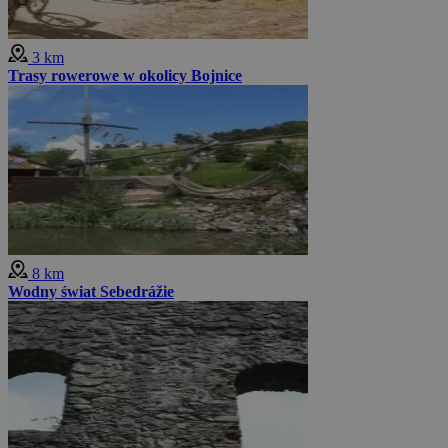
3 km
Trasy rowerowe w okolicy Bojnice
8 km
Wodny świat Sebedrážie