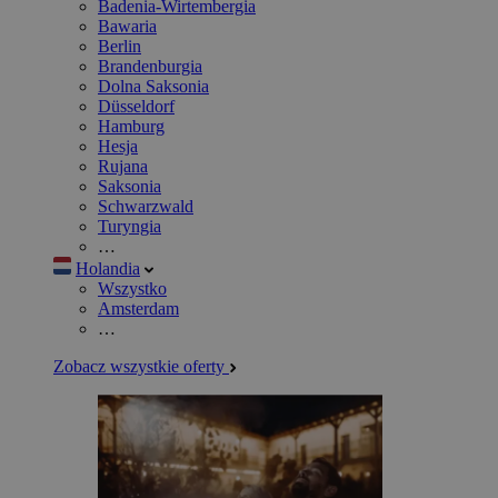
Badenia-Wirtembergia
Bawaria
Berlin
Brandenburgia
Dolna Saksonia
Düsseldorf
Hamburg
Hesja
Rujana
Saksonia
Schwarzwald
Turyngia
…
Holandia
Wszystko
Amsterdam
…
Zobacz wszystkie oferty