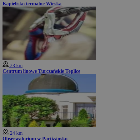
Kąpielisko termalne Wieska
23 km
Centrum linowe Turczańskie Teplice
24 km
Obserwatorium w Partizánsko