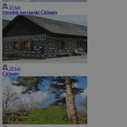
19 km
Ośrodek narciarski Čičmany
20 km
Čičmany