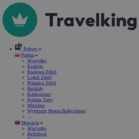
Pobyty
Polska
Wszystko
Kraków
Kudowa Zdrój
Lądek Zdrój
Polanica Zdrój
Beskidy
Karkonosze
Polskie Tatry
Wrocław
Wybrzeże Morza Bałtyckiego
…
Słowacja
Wszystko
Bešeňová