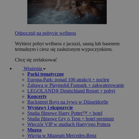
Odpocznij na pobycie wellness
Wybierz pobyt wellness z jacuzzi, sauną lub basenem
termalnym i ciesz się zasłużonym wypoczynkiem.
Chcę się zrelaksować
Wrażenia
Parki tematyczne
Europa-Park: ponad 100 atrakcji + nocleg
Zabawa w Playmobil Funpark + zakwaterowanie
LEGOLAND® Deutschland Resort + pobyt
Koncerty
Backstreet Boys na żywo w Düsseldorfie
Wystawy i ekspozycje
Studia filmowe Harry Potter™ + hotel
Studia filmowe Gry o Tron + hotel premium
Wieczór VIP w studiach Harry'ego Pottera
Muzea
Wizyta w Muzeum Mercedes-Benz