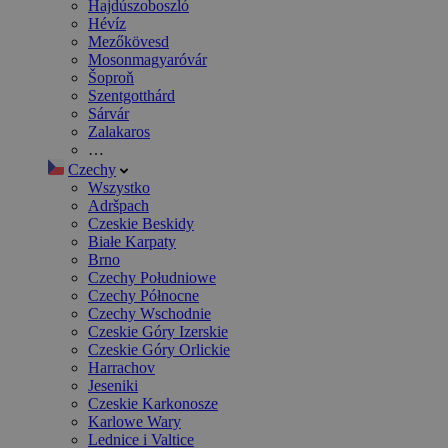
Hajdúszoboszló
Hévíz
Mezőkövesd
Mosonmagyaróvár
Šoproň
Szentgotthárd
Sárvár
Zalakaros
…
Czechy
Wszystko
Adršpach
Czeskie Beskidy
Białe Karpaty
Brno
Czechy Południowe
Czechy Północne
Czechy Wschodnie
Czeskie Góry Izerskie
Czeskie Góry Orlickie
Harrachov
Jeseniki
Czeskie Karkonosze
Karlowe Wary
Lednice i Valtice