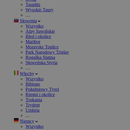
Tauplitz
Wysokie Taury
…
Słowenia
Wszystko
Alpy Sawińskie
Bled i okolice
Maribor
Moravske Toplice
Park Narodowy Triglav
Rogaška Slatina
Słoweńska Styria
…
Włochy
Wszystko
Bibione
Południowy Tyrol
Rimini i okolice
Toskania
Trydent
Umbria
…
Niemcy
Wszystko