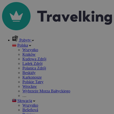
Pobyty
Polska
Wszystko
Kraków
Kudowa Zdrój
Lądek Zdrój
Polanica Zdrój
Beskidy
Karkonosze
Polskie Tatry
Wrocław
Wybrzeże Morza Bałtyckiego
…
Słowacja
Wszystko
Bešeňová