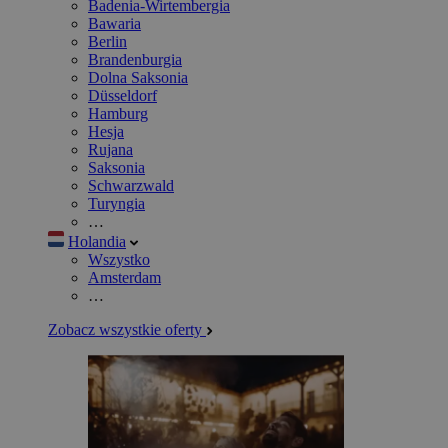
Badenia-Wirtembergia
Bawaria
Berlin
Brandenburgia
Dolna Saksonia
Düsseldorf
Hamburg
Hesja
Rujana
Saksonia
Schwarzwald
Turyngia
…
Holandia
Wszystko
Amsterdam
…
Zobacz wszystkie oferty