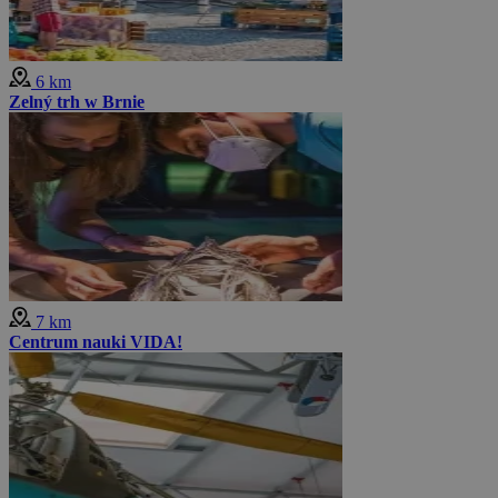
6 km
Zelný trh w Brnie
7 km
Centrum nauki VIDA!