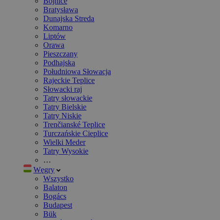
Bojnice
Bratysława
Dunajska Streda
Komarno
Liptów
Orawa
Pieszczany
Podhajska
Południowa Słowacja
Rajeckie Teplice
Słowacki raj
Tatry słowackie
Tatry Bielskie
Tatry Niskie
Trenčianské Teplice
Turczańskie Cieplice
Wielki Meder
Tatry Wysokie
…
Węgry
Wszystko
Balaton
Bogács
Budapest
Bük