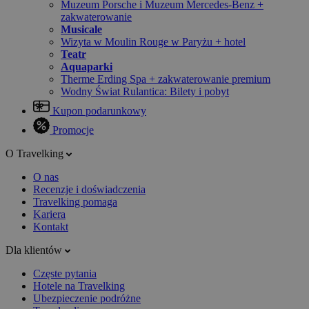
Muzeum Porsche i Muzeum Mercedes-Benz +
zakwaterowanie
Musicale
Wizyta w Moulin Rouge w Paryżu + hotel
Teatr
Aquaparki
Therme Erding Spa + zakwaterowanie premium
Wodny Świat Rulantica: Bilety i pobyt
Kupon podarunkowy
Promocje
O Travelking
O nas
Recenzje i doświadczenia
Travelking pomaga
Kariera
Kontakt
Dla klientów
Częste pytania
Hotele na Travelking
Ubezpieczenie podróżne