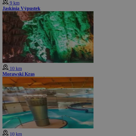
9 km
Jaskinia Výpustek
10 km
Morawski Kras
10 km