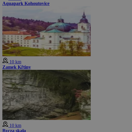
Aquapark Kohoutovice
10 km
Zamek Křtiny
10 km
Bycza skała