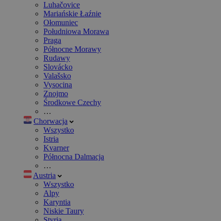
Luhačovice
Mariańskie Łaźnie
Ołomuniec
Południowa Morawa
Praga
Północne Morawy
Rudawy
Slovácko
Valašsko
Vysocina
Znojmo
Środkowe Czechy
…
Chorwacja
Wszystko
Istria
Kvarner
Północna Dalmacja
…
Austria
Wszystko
Alpy
Karyntia
Niskie Taury
Styria