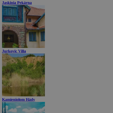
Jaskinia Pekárna
Jurkovic Villa
Kamieniołom Hády