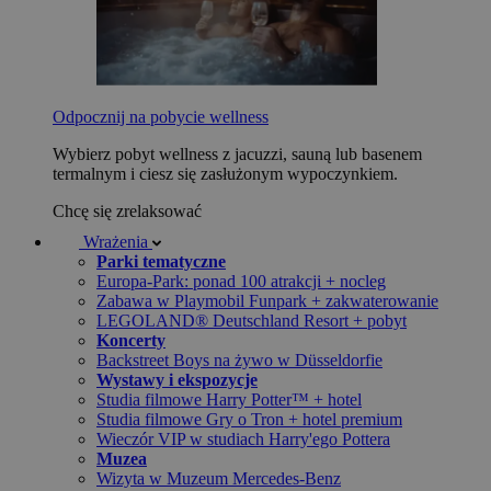
Odpocznij na pobycie wellness
Wybierz pobyt wellness z jacuzzi, sauną lub basenem
termalnym i ciesz się zasłużonym wypoczynkiem.
Chcę się zrelaksować
Wrażenia
Parki tematyczne
Europa-Park: ponad 100 atrakcji + nocleg
Zabawa w Playmobil Funpark + zakwaterowanie
LEGOLAND® Deutschland Resort + pobyt
Koncerty
Backstreet Boys na żywo w Düsseldorfie
Wystawy i ekspozycje
Studia filmowe Harry Potter™ + hotel
Studia filmowe Gry o Tron + hotel premium
Wieczór VIP w studiach Harry'ego Pottera
Muzea
Wizyta w Muzeum Mercedes-Benz