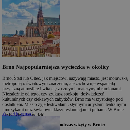
Brno
Najpopularniejsza wycieczka w okolicy
Brno, Štatl lub Oltec, jak miejscowi nazywają miasto, jest morawską
metropolią o światowym znaczeniu, ale zachowuje wspaniałą
przyjazną atmosferę i wita cię z czułymi, matczynymi ramionami.
Niezależnie od tego, czy szukasz spokoju, doświadczeń
kulturalnych czy ciekawych zabytków, Brno ma wszystkiego pod
dostatkiem. Miasto żyje festiwalami, słynnymi artystami teatralnymi
i muzykami oraz światowej klasy restauracjami i pubami. W Brnie
Więcej informacji
nie będziesz się nudzić.
Czego nie można przegapić podczas wizyty w Brnie: