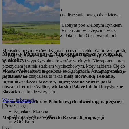
Zamek Špilberk
Katedra św. Piotra i Pawła
Willa Tugendhat, wpisana na listę światowego dziedzictwa
UNESCO
Warto również odwiedzić Labirynt pod Zielonym Rynkiem,
Stary Ratusz ze Smokiem Brneńskim w przejściu i wieżą
widokową, Boneyard u św. Jakuba lub Obserwatorium i
Planetarium w Brnie.
Miłośnicy przyrody również znajdą coś dla siebie. Warto wybrać się
Morawy Południowe
Najpopularniejsza wycieczka
nad zaporę
Brněnská tama
, gdzie znajduje się kilka plaż, terenów
w okolicy
sportowych i wypożyczalnia rowerów wodnych. Niezapomnianym
przeżyciem jest rejs statkiem wycieczkowym, który zabierze Cię do
Morawy Południowe to region o wielu formach. Jego
metropolią
Zamku Veveří
. W odległości krótkiego spaceru od zapory znajduje
jest Brno
, ale znajdziesz tu także
małą morawską Toskanię,
się
Brno Zoo
.
tajemniczy obszar krasowy, największe na świecie parki
obszaru Lednice-Valtice, winiarską Pálavę lub folklorystyczne
Slovácko
- a to nie wszystko.
Więcej informacji
Co mieszkańcy Moraw Południowych odwiedzają najczęściej
:
Pokaż mapę
Aqualand Moravia
Obszar Lednice-Valtice
Mapa propozycji na wycieczki
Razem
36
propozycji
ZOO Brno