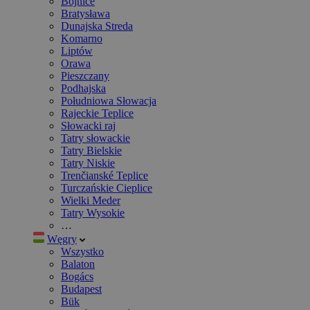
Bojnice
Bratysława
Dunajska Streda
Komarno
Liptów
Orawa
Pieszczany
Podhajska
Południowa Słowacja
Rajeckie Teplice
Słowacki raj
Tatry słowackie
Tatry Bielskie
Tatry Niskie
Trenčianské Teplice
Turczańskie Cieplice
Wielki Meder
Tatry Wysokie
…
Węgry
Wszystko
Balaton
Bogács
Budapest
Bük