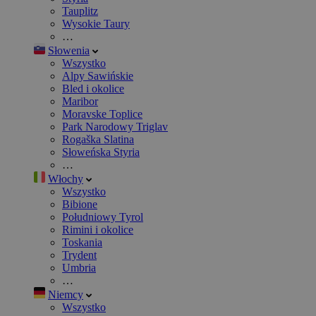
Tauplitz
Wysokie Taury
…
Słowenia
Wszystko
Alpy Sawińskie
Bled i okolice
Maribor
Moravske Toplice
Park Narodowy Triglav
Rogaška Slatina
Słoweńska Styria
…
Włochy
Wszystko
Bibione
Południowy Tyrol
Rimini i okolice
Toskania
Trydent
Umbria
…
Niemcy
Wszystko