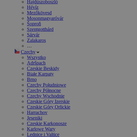
Hajdúszoboszló
Hévíz
Mezőkövesd
Mosonmagyaróvár
Šoproň
Szentgotthárd
Sárvár
Zalakaros
…
Czechy
Wszystko
Adršpach
Czeskie Beskidy
Białe Karpaty
Brno
Czechy Południowe
Czechy Północne
Czechy Wschodnie
Czeskie Góry Izerskie
Czeskie Góry Orlickie
Harrachov
Jeseniki
Czeskie Karkonosze
Karlowe Wary
Lednice i Valtice