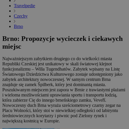
Travelpedie
Czechy
Brno
Brno: Propozycje wycieczek i ciekawych
miejsc
Najważniejszym zabytkiem drugiego co do wielkości miasta
Republiki Czeskiej jest unikatowy w skali światowej klejnot
funkcjonalizmu – Willa Tugendhatów. Zabytek wpisany na Listę
Światowego Dziedzictwa Kulturowego zostaje udostępniony jako
zabytek architektury nowoczesnej. W samym centrum Brna
znajduje się zamek Špilberk, który jest dominantą miasta.
Poszukiwanym miejscem jest zapora w Brnie z trawiastymi plażami
i wieloma możliwościami uprawiania sportu i transportu łodzią,
która zabierze Cię do innego brneńskiego zamku, Veveří.
Nowoczesny duch Brna wyraża sześciometrowy czarny zegar na
Placu Wolności, który stoi w niewielkiej odległości od labiryntu
średniowiecznych korytarzy i piwnic pod Zielony rynek i
największą kostnicą w Europie.