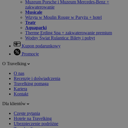
Muzeum Porsche i Muzeum Mercedes-Benz +
zakwaterowanie
Musicale
Wizyta w Moulin Rouge w Paryżu + hotel
Teatr
Aquaparki
Therme Erding Spa + zakwaterowanie premium
Wodny Świat Rulantica: Bilety i pobyt
Kupon podarunkowy
Promocje
O Travelking
O nas
Recenzje i doświadczenia
Travelking pomaga
Kariera
Kontakt
Dla klientów
Częste pytania
Hotele na Travelking
Ubezpieczenie podróżne