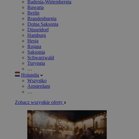
Badenia-Wirtembergia
Bawaria
Berlin
Brandenburgia
Dolna Saksonia
Düsseldorf
Hamburg
Hesja
Rujana
Saksonia
Schwarzwald
Turyngia
…
Holandia
Wszystko
Amsterdam
…
Zobacz wszystkie oferty