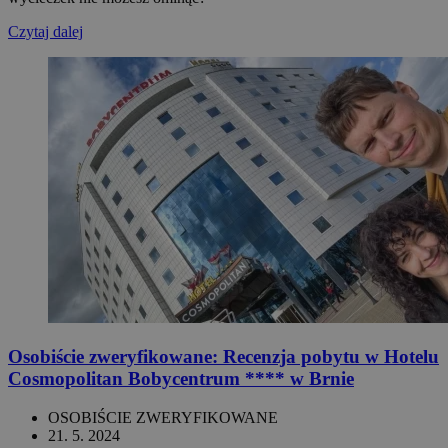
Czytaj dalej
Osobiście zweryfikowane: Recenzja pobytu w Hotelu
Cosmopolitan Bobycentrum **** w Brnie
OSOBIŚCIE ZWERYFIKOWANE
21. 5. 2024