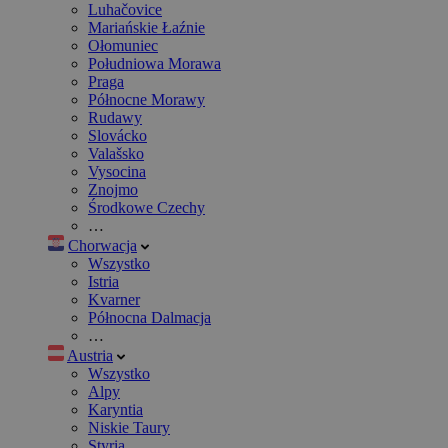
Luhačovice
Mariańskie Łaźnie
Ołomuniec
Południowa Morawa
Praga
Północne Morawy
Rudawy
Slovácko
Valašsko
Vysocina
Znojmo
Środkowe Czechy
…
Chorwacja
Wszystko
Istria
Kvarner
Północna Dalmacja
…
Austria
Wszystko
Alpy
Karyntia
Niskie Taury
Styria