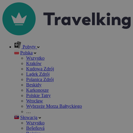
Pobyty
Polska
Wszystko
Kraków
Kudowa Zdrój
Lądek Zdrój
Polanica Zdrój
Beskidy
Karkonosze
Polskie Tatry
Wrocław
Wybrzeże Morza Bałtyckiego
…
Słowacja
Wszystko
Bešeňová