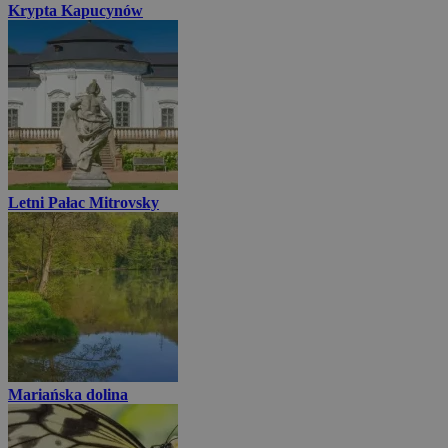
Krypta Kapucynów
Letni Pałac Mitrovsky
Mariańska dolina