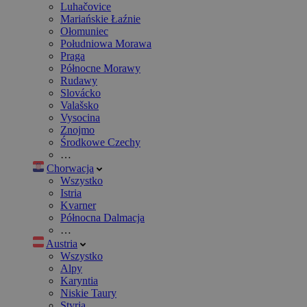
Luhačovice
Mariańskie Łaźnie
Ołomuniec
Południowa Morawa
Praga
Północne Morawy
Rudawy
Slovácko
Valašsko
Vysocina
Znojmo
Środkowe Czechy
…
Chorwacja
Wszystko
Istria
Kvarner
Północna Dalmacja
…
Austria
Wszystko
Alpy
Karyntia
Niskie Taury
Styria