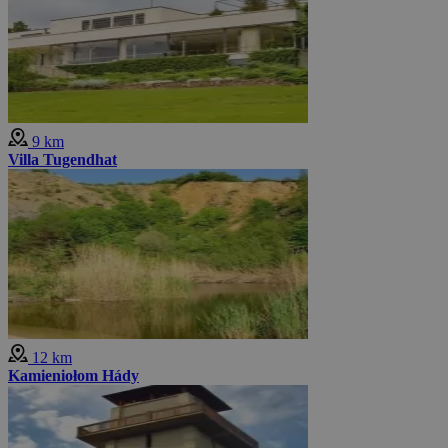
9 km
Villa Tugendhat
12 km
Kamieniołom Hády