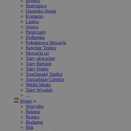
Bojnice
Bratysława
Dunajska Streda
Komarno
Liptów
Orawa
Pieszczany
Podhajska
Południowa Słowacja
Rajeckie Teplice
Słowacki raj
Tatry słowackie
Tatry Bielskie
Tatry Niskie
Trenčianské Teplice
Turczańskie Cieplice
Wielki Meder
Tatry Wysokie
…
Węgry
Wszystko
Balaton
Bogács
Budapest
Bük