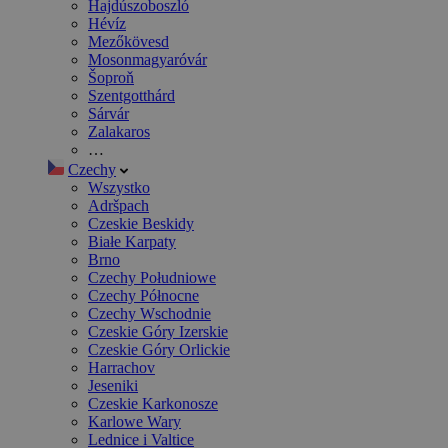
Hajdúszoboszló
Hévíz
Mezőkövesd
Mosonmagyaróvár
Šoproň
Szentgotthárd
Sárvár
Zalakaros
…
Czechy
Wszystko
Adršpach
Czeskie Beskidy
Białe Karpaty
Brno
Czechy Południowe
Czechy Północne
Czechy Wschodnie
Czeskie Góry Izerskie
Czeskie Góry Orlickie
Harrachov
Jeseniki
Czeskie Karkonosze
Karlowe Wary
Lednice i Valtice