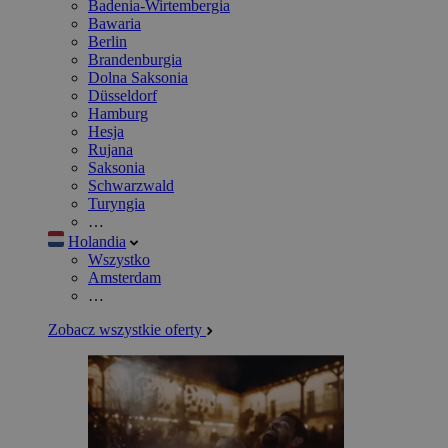
Badenia-Wirtembergia
Bawaria
Berlin
Brandenburgia
Dolna Saksonia
Düsseldorf
Hamburg
Hesja
Rujana
Saksonia
Schwarzwald
Turyngia
…
Holandia
Wszystko
Amsterdam
…
Zobacz wszystkie oferty