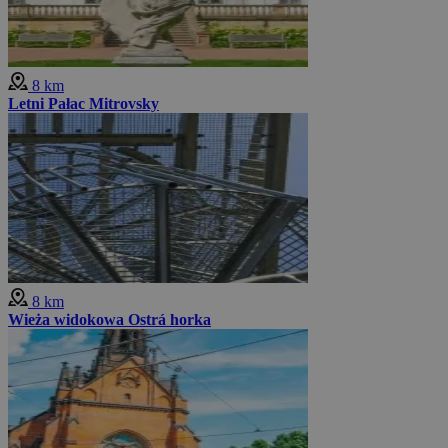
8 km
Letni Pałac Mitrovsky
8 km
Wieża widokowa Ostrá horka