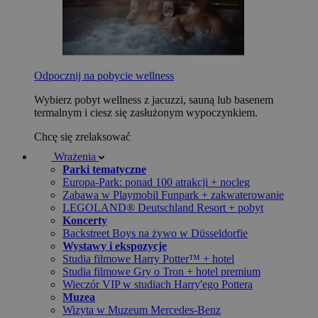
Odpocznij na pobycie wellness
Wybierz pobyt wellness z jacuzzi, sauną lub basenem
termalnym i ciesz się zasłużonym wypoczynkiem.
Chcę się zrelaksować
Wrażenia
Parki tematyczne
Europa-Park: ponad 100 atrakcji + nocleg
Zabawa w Playmobil Funpark + zakwaterowanie
LEGOLAND® Deutschland Resort + pobyt
Koncerty
Backstreet Boys na żywo w Düsseldorfie
Wystawy i ekspozycje
Studia filmowe Harry Potter™ + hotel
Studia filmowe Gry o Tron + hotel premium
Wieczór VIP w studiach Harry'ego Pottera
Muzea
Wizyta w Muzeum Mercedes-Benz