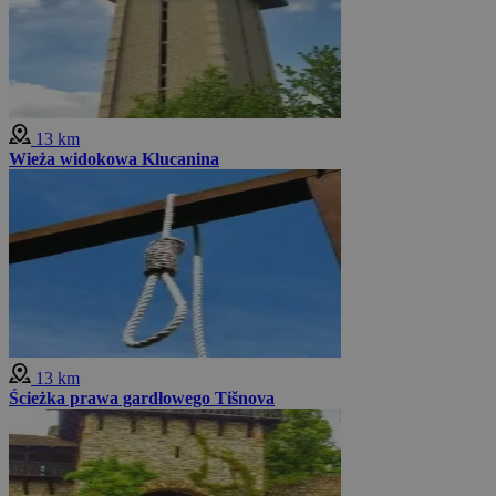
13 km
Wieża widokowa Klucanina
13 km
Ścieżka prawa gardłowego Tišnova