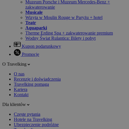
Muzeum Porsche i Muzeum Mercedes-Benz +
zakwaterowanie
Musicale
Wizyta w Moulin Rouge w Paryżu + hotel
Teatr
Aquaparki
Therme Erding Spa + zakwaterowanie premium
Wodny Świat Rulantica: Bilety i pobyt
Kupon podarunkowy
Promocje
O Travelking
O nas
Recenzje i doświadczenia
Travelking pomaga
Kariera
Kontakt
Dla klientów
Częste pytania
Hotele na Travelking
Ubezpieczenie podróżne