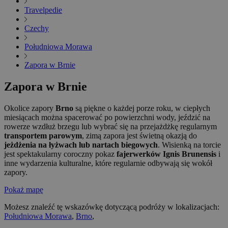
Travelpedie
Czechy
Południowa Morawa
Zapora w Brnie
Zapora w Brnie
Okolice zapory
Brno
są piękne o każdej porze roku, w ciepłych
miesiącach można spacerować po powierzchni wody, jeździć na
rowerze wzdłuż brzegu lub wybrać się na przejażdżkę regularnym
transportem parowym
, zimą zapora jest świetną okazją do
jeżdżenia na łyżwach lub nartach biegowych
. Wisienką na torcie
jest spektakularny coroczny pokaz
fajerwerków Ignis Brunensis
i
inne wydarzenia kulturalne, które regularnie odbywają się wokół
zapory.
Pokaż mapę
Możesz znaleźć tę wskazówkę dotyczącą podróży w lokalizacjach:
Południowa Morawa
,
Brno
,