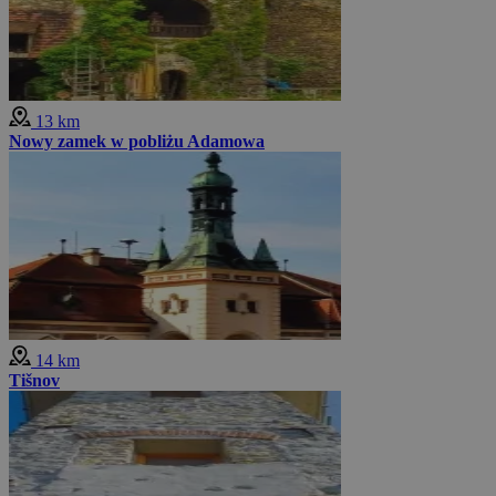
13 km
Nowy zamek w pobliżu Adamowa
14 km
Tišnov