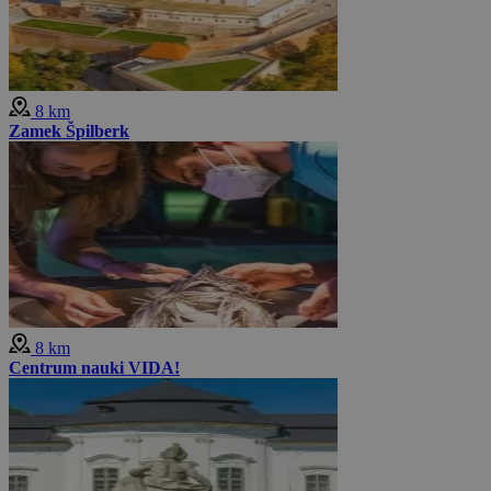
8 km
Zamek Špilberk
8 km
Centrum nauki VIDA!