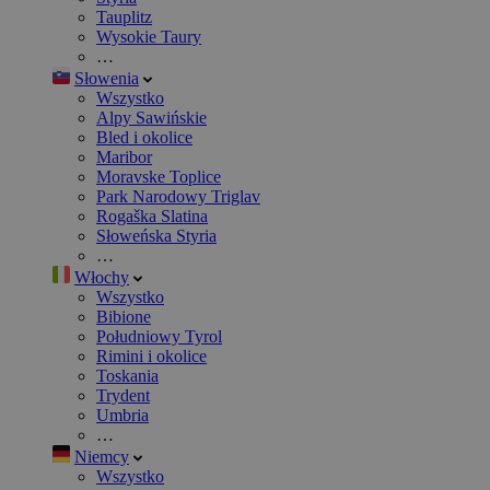
Tauplitz
Wysokie Taury
…
Słowenia
Wszystko
Alpy Sawińskie
Bled i okolice
Maribor
Moravske Toplice
Park Narodowy Triglav
Rogaška Slatina
Słoweńska Styria
…
Włochy
Wszystko
Bibione
Południowy Tyrol
Rimini i okolice
Toskania
Trydent
Umbria
…
Niemcy
Wszystko