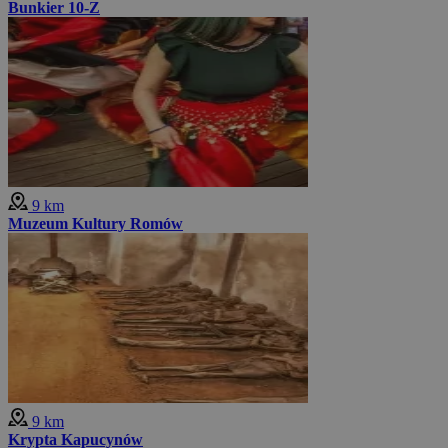
Bunkier 10-Z
9 km
Muzeum Kultury Romów
9 km
Krypta Kapucynów