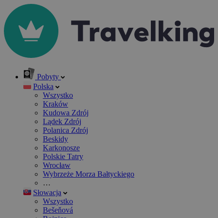
Pobyty
Polska
Wszystko
Kraków
Kudowa Zdrój
Lądek Zdrój
Polanica Zdrój
Beskidy
Karkonosze
Polskie Tatry
Wrocław
Wybrzeże Morza Bałtyckiego
…
Słowacja
Wszystko
Bešeňová