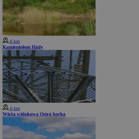
6 km
Kamieniołom Hády
6 km
Wieża widokowa Ostrá horka