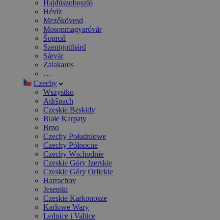
Hajdúszoboszló
Hévíz
Mezőkövesd
Mosonmagyaróvár
Šoproň
Szentgotthárd
Sárvár
Zalakaros
…
Czechy
Wszystko
Adršpach
Czeskie Beskidy
Białe Karpaty
Brno
Czechy Południowe
Czechy Północne
Czechy Wschodnie
Czeskie Góry Izerskie
Czeskie Góry Orlickie
Harrachov
Jeseniki
Czeskie Karkonosze
Karlowe Wary
Lednice i Valtice