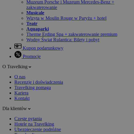
Muzeum Porsche i Muzeum Mercedes-Benz +
zakwaterowanie
Musicale
Wizyta w Moulin Rouge w Paryżu + hotel
Teatr
Aquaparki
Therme Erding Spa + zakwaterowanie premium
Wodny Świat Rulantica: Bilety i pobyt
Kupon podarunkowy
Promocje
O Travelking
O nas
Recenzje i doświadczenia
Travelking pomaga
Kariera
Kontakt
Dla klientów
Częste pytania
Hotele na Travelking
Ubezpieczenie podróżne