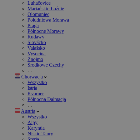
Luhačovice
Mariańskie Łaźnie
Ołomuniec
Południowa Morawa
Praga
Północne Morawy
Rudawy
Slovácko
Valašsko
Vysocina
Znojmo
Środkowe Czechy
…
Chorwacja
Wszystko
Istria
Kvarner
Północna Dalmacja
…
Austria
Wszystko
Alpy
Karyntia
Niskie Taury
Styria