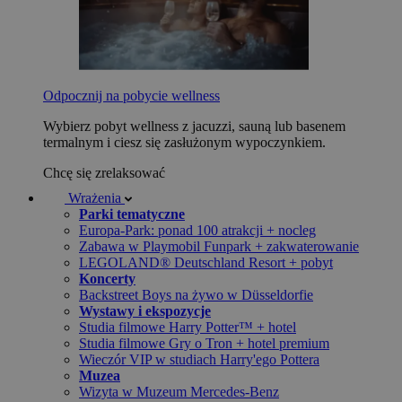
Odpocznij na pobycie wellness
Wybierz pobyt wellness z jacuzzi, sauną lub basenem
termalnym i ciesz się zasłużonym wypoczynkiem.
Chcę się zrelaksować
Wrażenia
Parki tematyczne
Europa-Park: ponad 100 atrakcji + nocleg
Zabawa w Playmobil Funpark + zakwaterowanie
LEGOLAND® Deutschland Resort + pobyt
Koncerty
Backstreet Boys na żywo w Düsseldorfie
Wystawy i ekspozycje
Studia filmowe Harry Potter™ + hotel
Studia filmowe Gry o Tron + hotel premium
Wieczór VIP w studiach Harry'ego Pottera
Muzea
Wizyta w Muzeum Mercedes-Benz