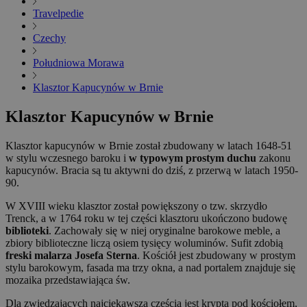
Travelpedie
Czechy
Południowa Morawa
Klasztor Kapucynów w Brnie
Klasztor Kapucynów w Brnie
Klasztor kapucynów w Brnie został zbudowany w latach 1648-51
w stylu wczesnego baroku i
w typowym prostym duchu
zakonu
kapucynów. Bracia są tu aktywni do dziś, z przerwą w latach 1950-
90.
W XVIII wieku klasztor został powiększony o tzw. skrzydło
Trenck, a w 1764 roku w tej części klasztoru ukończono budowę
biblioteki
. Zachowały się w niej oryginalne barokowe meble, a
zbiory biblioteczne liczą osiem tysięcy woluminów. Sufit zdobią
freski malarza Josefa Sterna
. Kościół jest zbudowany w prostym
stylu barokowym, fasada ma trzy okna, a nad portalem znajduje się
mozaika przedstawiająca św.
Dla zwiedzających najciekawszą częścią jest krypta pod kościołem,