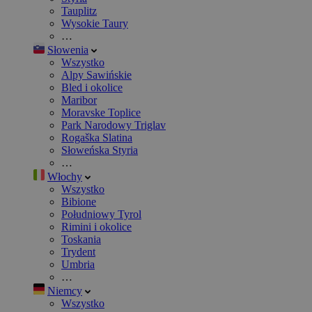
Tauplitz
Wysokie Taury
…
Słowenia
Wszystko
Alpy Sawińskie
Bled i okolice
Maribor
Moravske Toplice
Park Narodowy Triglav
Rogaška Slatina
Słoweńska Styria
…
Włochy
Wszystko
Bibione
Południowy Tyrol
Rimini i okolice
Toskania
Trydent
Umbria
…
Niemcy
Wszystko