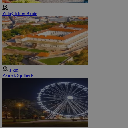
Zelný trh w Brnie
1 km
Zamek Špilberk