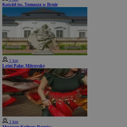
Kościół św. Tomasza w Brnie
1 km
Letni Pałac Mitrovsky
1 km
Muzeum Kultury Romów