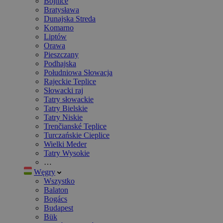
Bojnice
Bratysława
Dunajska Streda
Komarno
Liptów
Orawa
Pieszczany
Podhajska
Południowa Słowacja
Rajeckie Teplice
Słowacki raj
Tatry słowackie
Tatry Bielskie
Tatry Niskie
Trenčianské Teplice
Turczańskie Cieplice
Wielki Meder
Tatry Wysokie
…
Węgry
Wszystko
Balaton
Bogács
Budapest
Bük