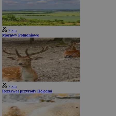
7 km
Morawy Południowe
7 km
Rezerwat przyrody Holedná