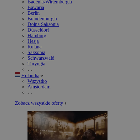
Badenia-Wirtembergia
Bawaria
Berlin
Brandenburgia
Dolna Saksonia
Düsseldorf
Hamburg
Hesja
Rujana
Saksonia
Schwarzwald
Turyngia
…
Holandia
Wszystko
Amsterdam
…
Zobacz wszystkie oferty