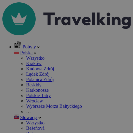
Pobyty
Polska
Wszystko
Kraków
Kudowa Zdrój
Lądek Zdrój
Polanica Zdrój
Beskidy
Karkonosze
Polskie Tatry
Wrocław
Wybrzeże Morza Bałtyckiego
…
Słowacja
Wszystko
Bešeňová