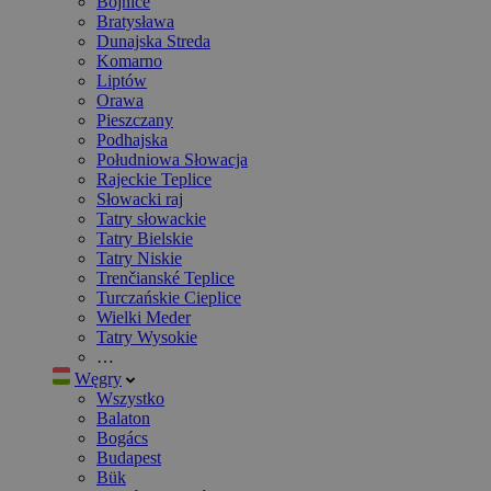
Bojnice
Bratysława
Dunajska Streda
Komarno
Liptów
Orawa
Pieszczany
Podhajska
Południowa Słowacja
Rajeckie Teplice
Słowacki raj
Tatry słowackie
Tatry Bielskie
Tatry Niskie
Trenčianské Teplice
Turczańskie Cieplice
Wielki Meder
Tatry Wysokie
…
Węgry
Wszystko
Balaton
Bogács
Budapest
Bük