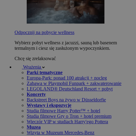
Odpocznij na pobycie wellness
Wybierz pobyt wellness z jacuzzi, sauną lub basenem
termalnym i ciesz się zasłużonym wypoczynkiem.
Chcę się zrelaksować
Wrażenia
Parki tematyczne
Europa-Park: ponad 100 atrakcji + nocleg
Zabawa w Playmobil Funpark + zakwaterowanie
LEGOLAND® Deutschland Resort + pobyt
Koncerty
Backstreet Boys na żywo w Düsseldorfie
Wystawy i ekspozycje
Studia filmowe Harry Potter™ + hotel
Studia filmowe Gry o Tron + hotel premium
Wieczór VIP w studiach Harry'ego Pottera
Muzea
Wizyta w Muzeum Mercedes-Benz