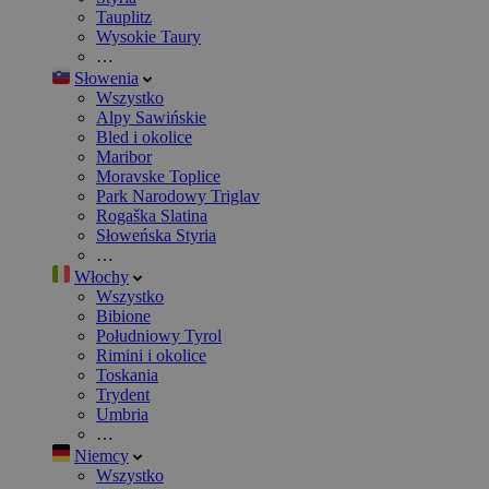
Tauplitz
Wysokie Taury
…
Słowenia
Wszystko
Alpy Sawińskie
Bled i okolice
Maribor
Moravske Toplice
Park Narodowy Triglav
Rogaška Slatina
Słoweńska Styria
…
Włochy
Wszystko
Bibione
Południowy Tyrol
Rimini i okolice
Toskania
Trydent
Umbria
…
Niemcy
Wszystko