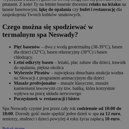
piratami. Z kolei Ty na letnim basenie docenisz
relaks na leżaku
na
tarasie basenowym,
łąkę do opalania
czy
bufet i restaurację
dla
zaspokojenia Twoich kubków smakowych.
Czego można się spodziewać w
termalnym spa Neswady?
Pięć basenów
– dwa z wodą geotermalną (38-39°C), basen
dla dzieci (32°C), basen rekreacyjny (30°C) i basen
chłodzący.
Letni odkryty basen
– leżaki, plac zabaw dla dzieci, trawnik
do opalania, piękna okolica
Wybrzeże Piratów
– największa dmuchana atrakcja wodna
na Słowacji z programem animacyjnym dla dzieci
Masaże profesjonalne
– masaże klasyczne, masaże
kamieniami lawowymi czy tzw. bańką, która korzystnie
wpływa na pracę układu nerwowego
Poczęstunek w restauracji i bistro
Spa Neswady czynne jest przez cały rok
codziennie od 10:00 do
18:00
. Dorosły gość może spędzić jeden dzień w spa
za 12 euro
,
seniorzy, studenci i dzieci powyżej 4 roku życia zapłacą
10 euro
.
Pokaż mapę