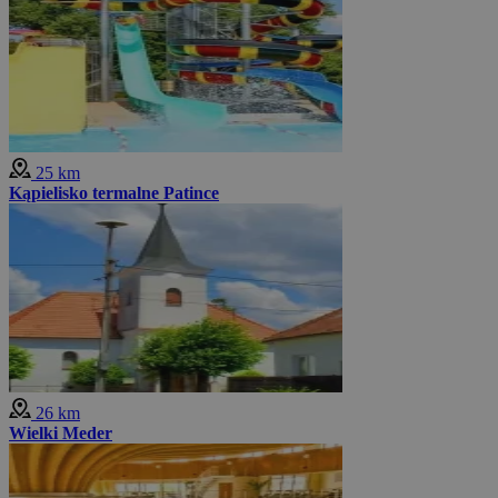
25 km
Kąpielisko termalne Patince
26 km
Wielki Meder