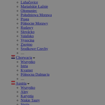
Luhačovice
Mariańskie Łaźnie
Ołomuniec
Południowa Morawa
Praga
Północne Morawy
Rudawy
Slovácko
Valašsko
Vysocina
Znojmo
Środkowe Czechy
…
Chorwacja
Wszystko
Istria
Kvarner
Północna Dalmacja
…
Austria
Wszystko
Alpy
Karyntia
Niskie Taury
Styria