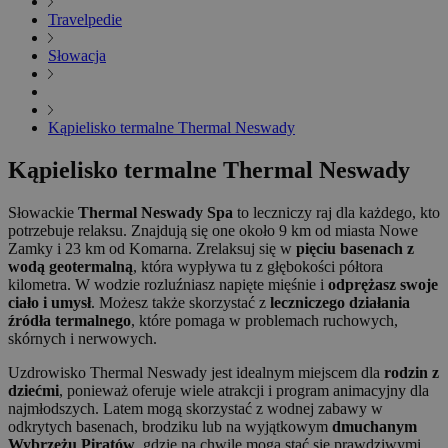
Travelpedie
Słowacja
Kąpielisko termalne Thermal Neswady
Kąpielisko termalne Thermal Neswady
Słowackie
Thermal Neswady Spa
to leczniczy raj dla każdego, kto
potrzebuje relaksu. Znajdują się one około 9 km od miasta Nowe
Zamky i 23 km od Komarna. Zrelaksuj się w
pięciu basenach z
wodą geotermalną
, która wypływa tu z głębokości półtora
kilometra. W wodzie rozluźniasz napięte mięśnie i
odprężasz swoje
ciało i umysł
. Możesz także skorzystać z
leczniczego działania
źródła termalnego
, które pomaga w problemach ruchowych,
skórnych i nerwowych.
Uzdrowisko Thermal Neswady jest idealnym miejscem dla
rodzin z
dziećmi
, ponieważ oferuje wiele atrakcji i program animacyjny dla
najmłodszych. Latem mogą skorzystać z wodnej zabawy w
odkrytych basenach, brodziku lub na wyjątkowym
dmuchanym
Wybrzeżu Piratów
, gdzie na chwilę mogą stać się prawdziwymi