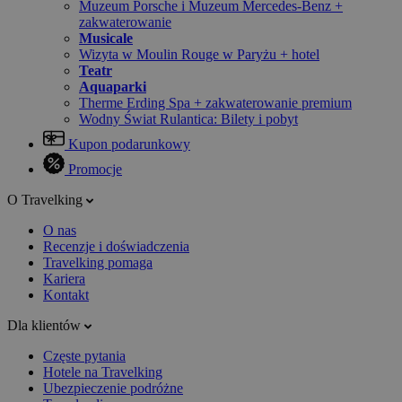
Muzeum Porsche i Muzeum Mercedes-Benz +
zakwaterowanie
Musicale
Wizyta w Moulin Rouge w Paryżu + hotel
Teatr
Aquaparki
Therme Erding Spa + zakwaterowanie premium
Wodny Świat Rulantica: Bilety i pobyt
Kupon podarunkowy
Promocje
O Travelking
O nas
Recenzje i doświadczenia
Travelking pomaga
Kariera
Kontakt
Dla klientów
Częste pytania
Hotele na Travelking
Ubezpieczenie podróżne