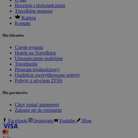
Recenzje i doświadczenia
Travelking pomaga
Kariera
Kontakt
Dla klientów
Częste pytania
Hotele na Travelking
Ubezpieczenie podróżne
Travelpedie
Program lojalnościowy
Osobiście zweryfikowane pobyty
Pobyty z użyciem ZFŚS
Dla partnerów
Chcę zostać partnerem
Zaloguj się do extranetu
Facebook
Instagram
Youtube
Blog