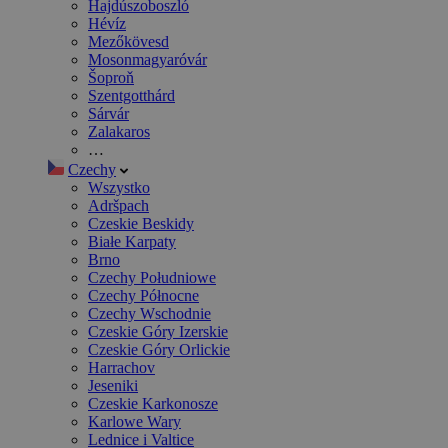
Hajdúszoboszló
Hévíz
Mezőkövesd
Mosonmagyaróvár
Šoproň
Szentgotthárd
Sárvár
Zalakaros
…
Czechy
Wszystko
Adršpach
Czeskie Beskidy
Białe Karpaty
Brno
Czechy Południowe
Czechy Północne
Czechy Wschodnie
Czeskie Góry Izerskie
Czeskie Góry Orlickie
Harrachov
Jeseniki
Czeskie Karkonosze
Karlowe Wary
Lednice i Valtice