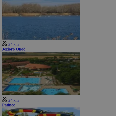
24 km
Jezioro Okoč
24 km
Patince