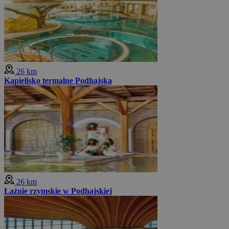
26 km
Kąpielisko termalne Podhajska
26 km
Łaźnie rzymskie w Podhajskiej