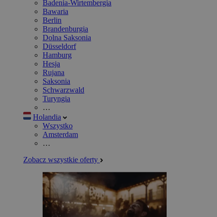
Badenia-Wirtembergia
Bawaria
Berlin
Brandenburgia
Dolna Saksonia
Düsseldorf
Hamburg
Hesja
Rujana
Saksonia
Schwarzwald
Turyngia
…
Holandia
Wszystko
Amsterdam
…
Zobacz wszystkie oferty