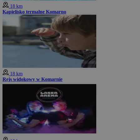
18 km
Kąpielisko termalne Komarno
18 km
Rejs widokowy w Komarnie