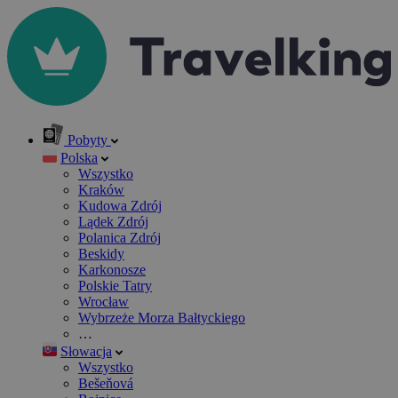
Pobyty
Polska
Wszystko
Kraków
Kudowa Zdrój
Lądek Zdrój
Polanica Zdrój
Beskidy
Karkonosze
Polskie Tatry
Wrocław
Wybrzeże Morza Bałtyckiego
…
Słowacja
Wszystko
Bešeňová