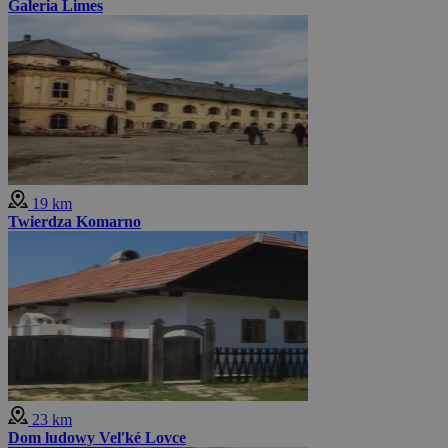
Galeria Limes
19 km
Twierdza Komarno
23 km
Dom ludowy Veľké Lovce