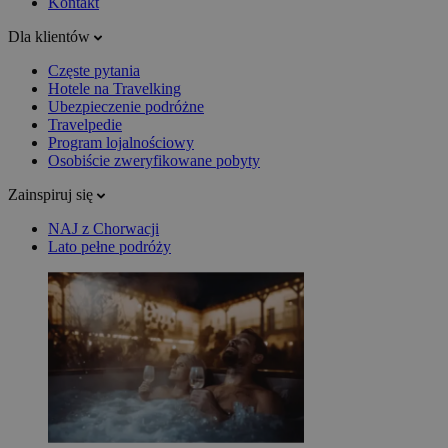
Kontakt
Dla klientów
Częste pytania
Hotele na Travelking
Ubezpieczenie podróżne
Travelpedie
Program lojalnościowy
Osobiście zweryfikowane pobyty
Zainspiruj się
NAJ z Chorwacji
Lato pełne podróży