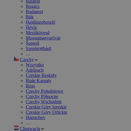
Balaton
Bogács
Budapest
Bük
Hajdúszoboszló
Hévíz
Mezőkövesd
Mosonmagyaróvár
Šoproň
Szentgotthárd
…
Czechy
Wszystko
Adršpach
Czeskie Beskidy
Białe Karpaty
Brno
Czechy Południowe
Czechy Północne
Czechy Wschodnie
Czeskie Góry Izerskie
Czeskie Góry Orlickie
Harrachov
…
Chorwacja