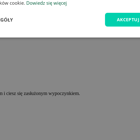
lików cookie.
Dowiedz się więcej
EGÓŁY
AKCEPTUJ
ym i ciesz się zasłużonym wypoczynkiem.