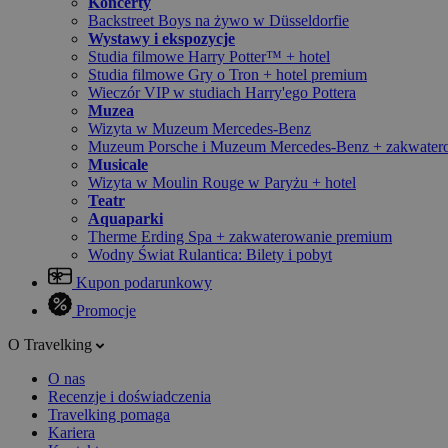
Koncerty
Backstreet Boys na żywo w Düsseldorfie
Wystawy i ekspozycje
Studia filmowe Harry Potter™ + hotel
Studia filmowe Gry o Tron + hotel premium
Wieczór VIP w studiach Harry'ego Pottera
Muzea
Wizyta w Muzeum Mercedes-Benz
Muzeum Porsche i Muzeum Mercedes-Benz + zakwater
Musicale
Wizyta w Moulin Rouge w Paryżu + hotel
Teatr
Aquaparki
Therme Erding Spa + zakwaterowanie premium
Wodny Świat Rulantica: Bilety i pobyt
Kupon podarunkowy
Promocje
O Travelking
O nas
Recenzje i doświadczenia
Travelking pomaga
Kariera