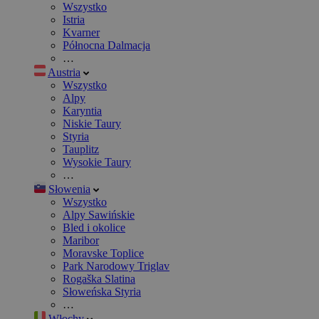
Wszystko
Istria
Kvarner
Północna Dalmacja
…
Austria
Wszystko
Alpy
Karyntia
Niskie Taury
Styria
Tauplitz
Wysokie Taury
…
Słowenia
Wszystko
Alpy Sawińskie
Bled i okolice
Maribor
Moravske Toplice
Park Narodowy Triglav
Rogaška Slatina
Słoweńska Styria
…
Włochy