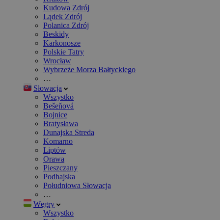
Kudowa Zdrój
Lądek Zdrój
Polanica Zdrój
Beskidy
Karkonosze
Polskie Tatry
Wrocław
Wybrzeże Morza Bałtyckiego
…
Słowacja
Wszystko
Bešeňová
Bojnice
Bratysława
Dunajska Streda
Komarno
Liptów
Orawa
Pieszczany
Podhajska
Południowa Słowacja
…
Węgry
Wszystko