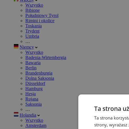
Wszystko
Bibione
Południowy Tyrol
Rimini i okolice
Toskania
Trydent
Umbria
…
Niemcy
Wszystko
Badenia-Wirtembergia
Bawaria
Berlin
Brandenburgia
Dolna Saksonia
Düsseldorf
Hamburg
Hesja
Rujana
Saksonia
Ta strona u
…
Holandia
Ta strona korzyst
Wszystko
strony, wyrażasz
Amsterdam