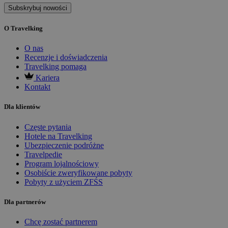
Subskrybuj nowości
O Travelking
O nas
Recenzje i doświadczenia
Travelking pomaga
Kariera
Kontakt
Dla klientów
Częste pytania
Hotele na Travelking
Ubezpieczenie podróżne
Travelpedie
Program lojalnościowy
Osobiście zweryfikowane pobyty
Pobyty z użyciem ZFŚS
Dla partnerów
Chcę zostać partnerem