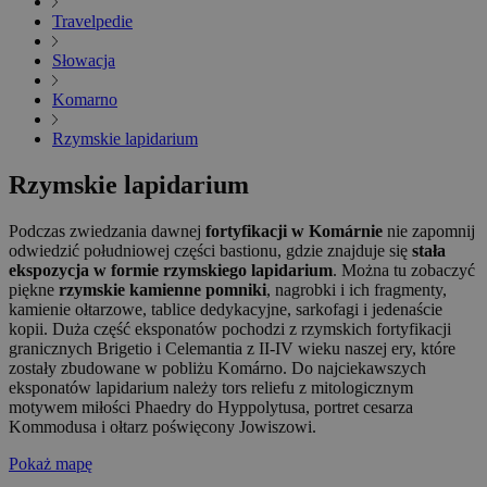
Travelpedie
Słowacja
Komarno
Rzymskie lapidarium
Rzymskie lapidarium
Podczas zwiedzania dawnej
fortyfikacji w Komárnie
nie zapomnij
odwiedzić południowej części bastionu, gdzie znajduje się
stała
ekspozycja w formie rzymskiego lapidarium
. Można tu zobaczyć
piękne
rzymskie kamienne pomniki
, nagrobki i ich fragmenty,
kamienie ołtarzowe, tablice dedykacyjne, sarkofagi i jedenaście
kopii. Duża część eksponatów pochodzi z rzymskich fortyfikacji
granicznych Brigetio i Celemantia z II-IV wieku naszej ery, które
zostały zbudowane w pobliżu Komárno. Do najciekawszych
eksponatów lapidarium należy tors reliefu z mitologicznym
motywem miłości Phaedry do Hyppolytusa, portret cesarza
Kommodusa i ołtarz poświęcony Jowiszowi.
Pokaż mapę