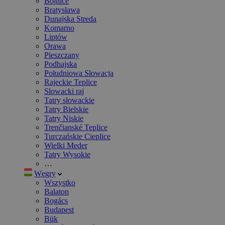
Bojnice
Bratysława
Dunajska Streda
Komarno
Liptów
Orawa
Pieszczany
Podhajska
Południowa Słowacja
Rajeckie Teplice
Słowacki raj
Tatry słowackie
Tatry Bielskie
Tatry Niskie
Trenčianské Teplice
Turczańskie Cieplice
Wielki Meder
Tatry Wysokie
…
Węgry
Wszystko
Balaton
Bogács
Budapest
Bük