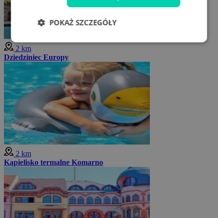
POKAŻ SZCZEGÓŁY
2 km
Dziedziniec Europy
2 km
Kąpielisko termalne Komarno