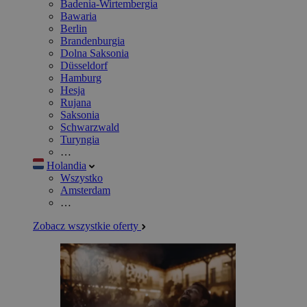
Badenia-Wirtembergia
Bawaria
Berlin
Brandenburgia
Dolna Saksonia
Düsseldorf
Hamburg
Hesja
Rujana
Saksonia
Schwarzwald
Turyngia
…
Holandia
Wszystko
Amsterdam
…
Zobacz wszystkie oferty