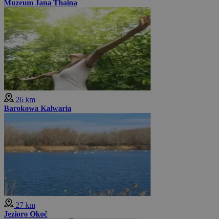
Muzeum Jana Thaina
26 km
Barokowa Kalwaria
27 km
Jezioro Okoč