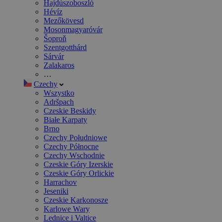
Hajdúszoboszló
Hévíz
Mezőkövesd
Mosonmagyaróvár
Šoproň
Szentgotthárd
Sárvár
Zalakaros
…
Czechy
Wszystko
Adršpach
Czeskie Beskidy
Białe Karpaty
Brno
Czechy Południowe
Czechy Północne
Czechy Wschodnie
Czeskie Góry Izerskie
Czeskie Góry Orlickie
Harrachov
Jeseniki
Czeskie Karkonosze
Karlowe Wary
Lednice i Valtice