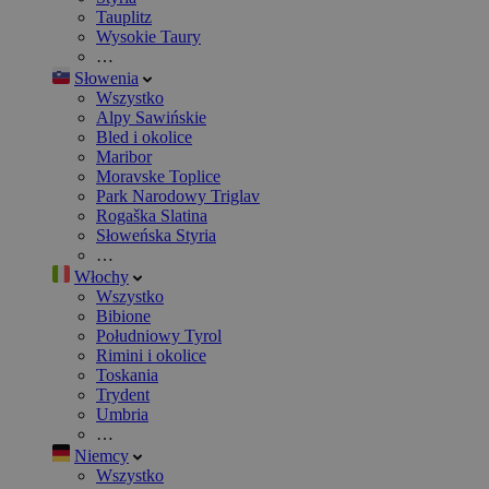
Tauplitz
Wysokie Taury
…
Słowenia
Wszystko
Alpy Sawińskie
Bled i okolice
Maribor
Moravske Toplice
Park Narodowy Triglav
Rogaška Slatina
Słoweńska Styria
…
Włochy
Wszystko
Bibione
Południowy Tyrol
Rimini i okolice
Toskania
Trydent
Umbria
…
Niemcy
Wszystko