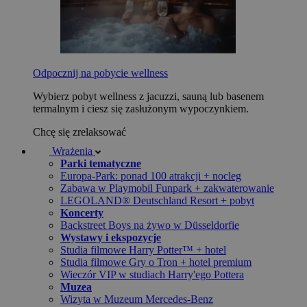
Odpocznij na pobycie wellness
Wybierz pobyt wellness z jacuzzi, sauną lub basenem
termalnym i ciesz się zasłużonym wypoczynkiem.
Chcę się zrelaksować
Wrażenia
Parki tematyczne
Europa-Park: ponad 100 atrakcji + nocleg
Zabawa w Playmobil Funpark + zakwaterowanie
LEGOLAND® Deutschland Resort + pobyt
Koncerty
Backstreet Boys na żywo w Düsseldorfie
Wystawy i ekspozycje
Studia filmowe Harry Potter™ + hotel
Studia filmowe Gry o Tron + hotel premium
Wieczór VIP w studiach Harry'ego Pottera
Muzea
Wizyta w Muzeum Mercedes-Benz