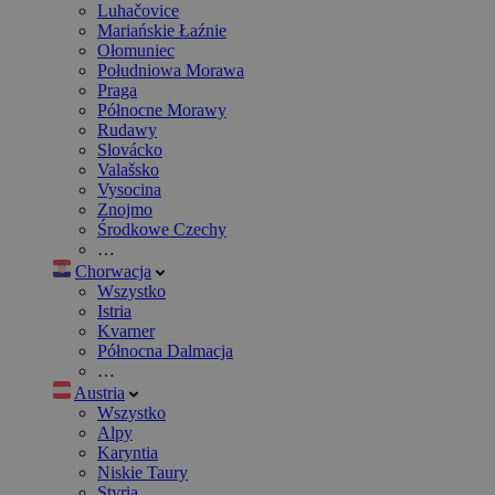
Luhačovice
Mariańskie Łaźnie
Ołomuniec
Południowa Morawa
Praga
Północne Morawy
Rudawy
Slovácko
Valašsko
Vysocina
Znojmo
Środkowe Czechy
…
Chorwacja
Wszystko
Istria
Kvarner
Północna Dalmacja
…
Austria
Wszystko
Alpy
Karyntia
Niskie Taury
Styria