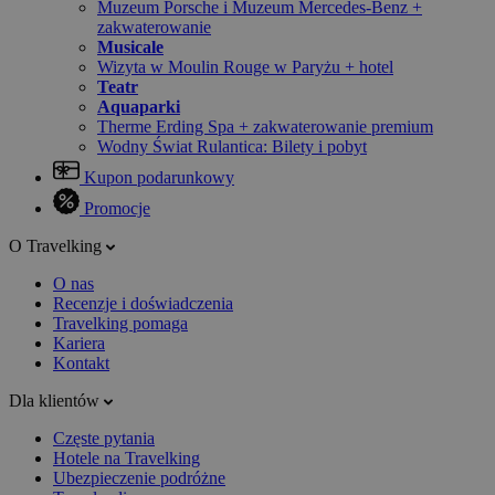
Muzeum Porsche i Muzeum Mercedes-Benz +
zakwaterowanie
Musicale
Wizyta w Moulin Rouge w Paryżu + hotel
Teatr
Aquaparki
Therme Erding Spa + zakwaterowanie premium
Wodny Świat Rulantica: Bilety i pobyt
Kupon podarunkowy
Promocje
O Travelking
O nas
Recenzje i doświadczenia
Travelking pomaga
Kariera
Kontakt
Dla klientów
Częste pytania
Hotele na Travelking
Ubezpieczenie podróżne