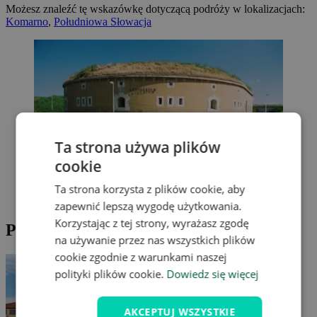
Możesz znaleźć tę wskazówkę dotyczącą podróży w lokalizacjach:
Komarno
,
Południowa Słowacja
Ta strona używa plików
cookie
Ta strona korzysta z plików cookie, aby
zapewnić lepszą wygodę użytkowania.
Korzystając z tej strony, wyrażasz zgodę
Propozycje wycieczek po okolicy
na używanie przez nas wszystkich plików
cookie zgodnie z warunkami naszej
polityki plików cookie.
Dowiedz się więcej
AKCEPTUJ WSZYSTKIE