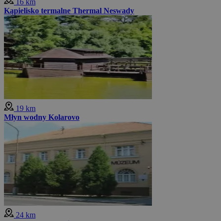
16 km
Kąpielisko termalne Thermal Neswady
19 km
Młyn wodny Kolarovo
24 km