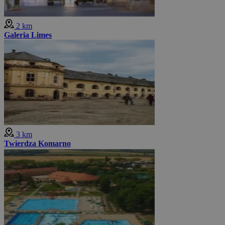
2 km
Galeria Limes
3 km
Twierdza Komarno