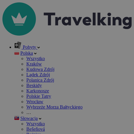
Pobyty
Polska
Wszystko
Kraków
Kudowa Zdrój
Lądek Zdrój
Polanica Zdrój
Beskidy
Karkonosze
Polskie Tatry
Wrocław
Wybrzeże Morza Bałtyckiego
…
Słowacja
Wszystko
Bešeňová