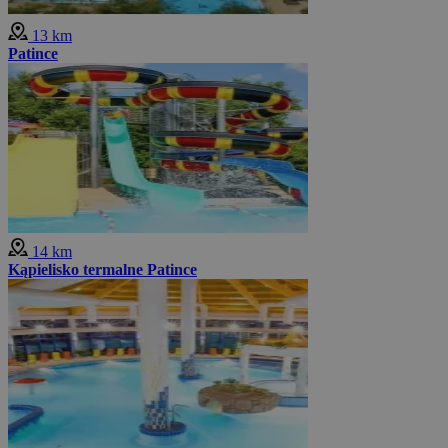
13 km
Patince
14 km
Kąpielisko termalne Patince