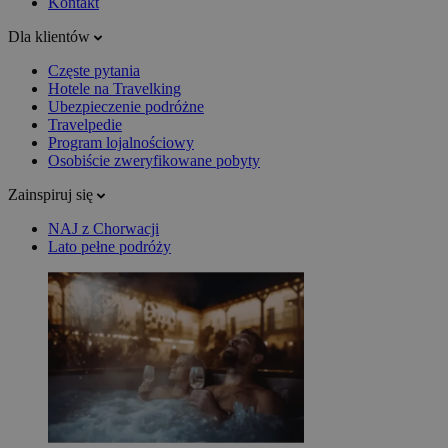
Kontakt
Dla klientów
Częste pytania
Hotele na Travelking
Ubezpieczenie podróżne
Travelpedie
Program lojalnościowy
Osobiście zweryfikowane pobyty
Zainspiruj się
NAJ z Chorwacji
Lato pełne podróży