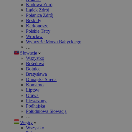
Kudowa Zdrój
Lądek Zdrój
Polanica Zdrój
Beskidy
Karkonosze
Polskie Tatry
Wrocław
Wybrzeże Morza Bałtyckiego
…
Słowacja
Wszystko
Bešeňová
Bojnice
Bratysława
Dunajska Streda
Komarno
Liptów
Orawa
Pieszczany
Podhajska
Południowa Słowacja
…
Węgry
Wszystko