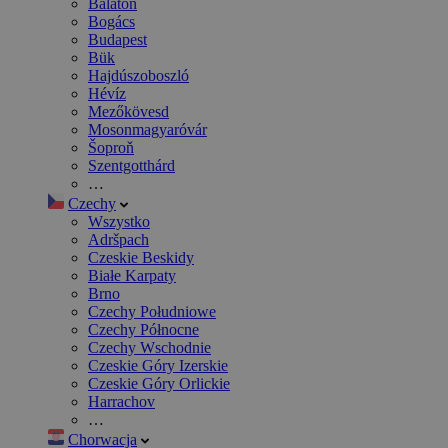
Balaton
Bogács
Budapest
Bük
Hajdúszoboszló
Hévíz
Mezőkövesd
Mosonmagyaróvár
Šoproň
Szentgotthárd
…
Czechy
Wszystko
Adršpach
Czeskie Beskidy
Białe Karpaty
Brno
Czechy Południowe
Czechy Północne
Czechy Wschodnie
Czeskie Góry Izerskie
Czeskie Góry Orlickie
Harrachov
…
Chorwacja