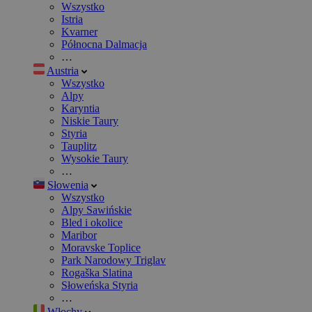
Wszystko
Istria
Kvarner
Północna Dalmacja
…
Austria
Wszystko
Alpy
Karyntia
Niskie Taury
Styria
Tauplitz
Wysokie Taury
…
Słowenia
Wszystko
Alpy Sawińskie
Bled i okolice
Maribor
Moravske Toplice
Park Narodowy Triglav
Rogaška Slatina
Słoweńska Styria
…
Włochy