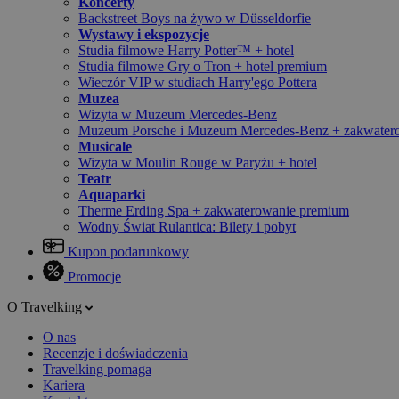
Koncerty
Backstreet Boys na żywo w Düsseldorfie
Wystawy i ekspozycje
Studia filmowe Harry Potter™ + hotel
Studia filmowe Gry o Tron + hotel premium
Wieczór VIP w studiach Harry'ego Pottera
Muzea
Wizyta w Muzeum Mercedes-Benz
Muzeum Porsche i Muzeum Mercedes-Benz + zakwater
Musicale
Wizyta w Moulin Rouge w Paryżu + hotel
Teatr
Aquaparki
Therme Erding Spa + zakwaterowanie premium
Wodny Świat Rulantica: Bilety i pobyt
Kupon podarunkowy
Promocje
O Travelking
O nas
Recenzje i doświadczenia
Travelking pomaga
Kariera