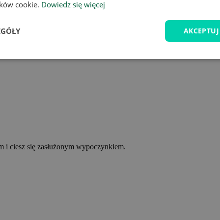
lików cookie.
Dowiedz się więcej
EGÓŁY
AKCEPTUJ
ym i ciesz się zasłużonym wypoczynkiem.