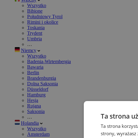
Wszystko
Bibione
Południowy Tyrol
Rimini i okolice
Toskania
Trydent
Umbria
…
Niemcy
Wszystko
Badenia-Wirtembergia
Bawaria
Berlin
Brandenburgia
Dolna Saksonia
Düsseldorf
Hamburg
Hesja
Rujana
Saksonia
Ta strona u
…
Holandia
Ta strona korzyst
Wszystko
strony, wyrażasz
Amsterdam