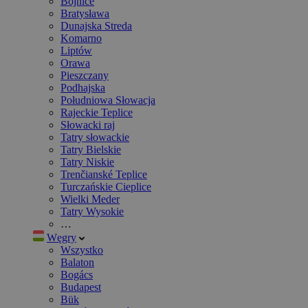
Bojnice
Bratysława
Dunajska Streda
Komarno
Liptów
Orawa
Pieszczany
Podhajska
Południowa Słowacja
Rajeckie Teplice
Słowacki raj
Tatry słowackie
Tatry Bielskie
Tatry Niskie
Trenčianské Teplice
Turczańskie Cieplice
Wielki Meder
Tatry Wysokie
…
Węgry
Wszystko
Balaton
Bogács
Budapest
Bük