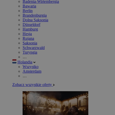
Badenia-Wirtembergia
Bawaria
Berlin
Brandenburgia
Dolna Saksonia
Düsseldorf
Hamburg
Hesja
Rujana
Saksonia
Schwarzwald
Turyngia
…
Holandia
Wszystko
Amsterdam
…
Zobacz wszystkie oferty