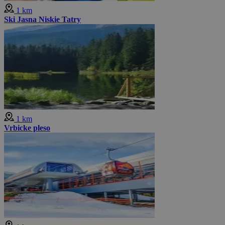
1 km
Ski Jasna Niskie Tatry
1 km
Vrbicke pleso