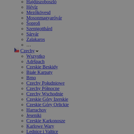
Hajdúszoboszló
Hévíz
Mezőkövesd
Mosonmagyaróvár
Šoproň
Szentgotthárd
Sárvár
Zalakaros
…
Czechy
Wszystko
Adršpach
Czeskie Beskidy
Białe Karpaty
Brno
Czechy Południowe
Czechy Północne
Czechy Wschodnie
Czeskie Góry Izerskie
Czeskie Góry Orlickie
Harrachov
Jeseniki
Czeskie Karkonosze
Karlowe Wary
Lednice i Valtice