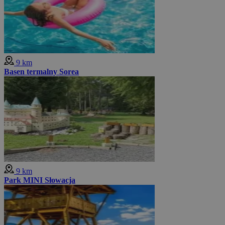
9 km
Basen termalny Sorea
9 km
Park MINI Słowacja