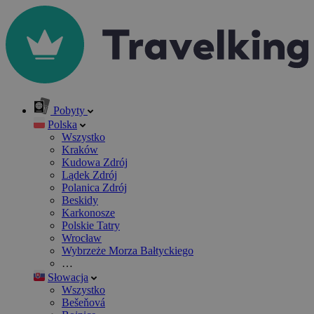
Pobyty
Polska
Wszystko
Kraków
Kudowa Zdrój
Lądek Zdrój
Polanica Zdrój
Beskidy
Karkonosze
Polskie Tatry
Wrocław
Wybrzeże Morza Bałtyckiego
…
Słowacja
Wszystko
Bešeňová