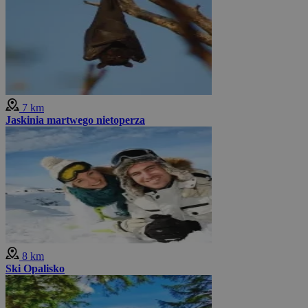
7 km
Jaskinia martwego nietoperza
8 km
Ski Opalisko