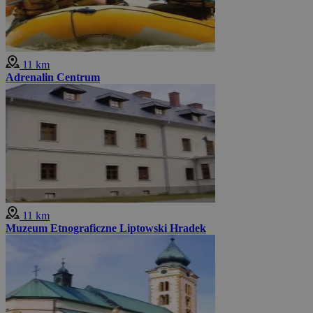
11 km
Adrenalin Centrum
11 km
Muzeum Etnograficzne Liptowski Hradek