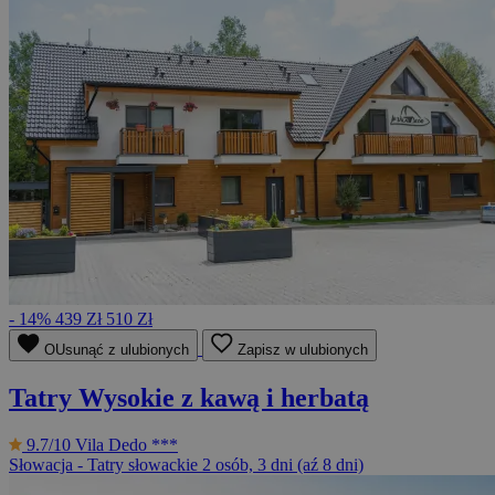
- 14%
439 Zł
510 Zł
OUsunąć z ulubionych
Zapisz w ulubionych
Tatry Wysokie z kawą i herbatą
9.7/10
Vila Dedo ***
Słowacja - Tatry słowackie
2 osób, 3 dni (aź 8 dni)