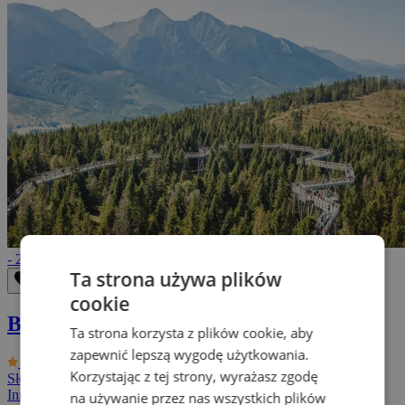
- 21%
470 Zł
590 Zł
Ta strona używa plików
OUsunąć z ulubionych
Zapisz w ulubionych
cookie
Białe Tatry ze zniżkami + dziecko gratis
Ta strona korzysta z plików cookie, aby
zapewnić lepszą wygodę użytkowania.
9.4/10
Penzion Šilon
Korzystając z tej strony, wyrażasz zgodę
Słowacja - Tatry słowackie
2 osób, 3 dni (aź 8 dni)
Inne pobyty
na używanie przez nas wszystkich plików