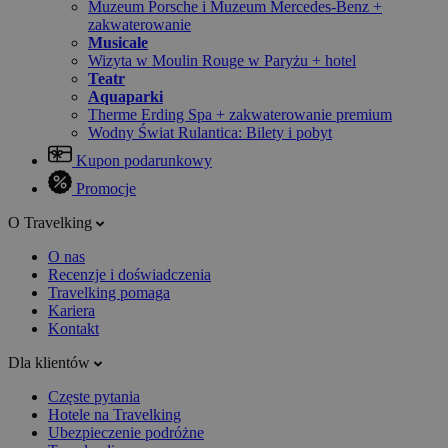
Muzeum Porsche i Muzeum Mercedes-Benz +
zakwaterowanie
Musicale
Wizyta w Moulin Rouge w Paryżu + hotel
Teatr
Aquaparki
Therme Erding Spa + zakwaterowanie premium
Wodny Świat Rulantica: Bilety i pobyt
Kupon podarunkowy
Promocje
O Travelking
O nas
Recenzje i doświadczenia
Travelking pomaga
Kariera
Kontakt
Dla klientów
Częste pytania
Hotele na Travelking
Ubezpieczenie podróżne