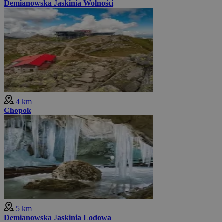
Demianowska Jaskinia Wolności
4 km
Chopok
5 km
Demianowska Jaskinia Lodowa