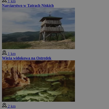
1 km
Narciarstwo w Tatrach Niskich
1 km
Wieża widokowa na Ostredek
2 km