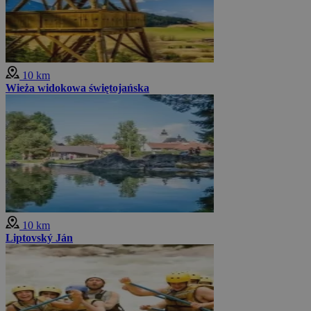
10 km
Wieża widokowa świętojańska
10 km
Liptovský Ján