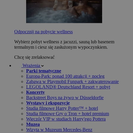
Odpocznij na pobycie wellness
Wybierz pobyt wellness z jacuzzi, sauną lub basenem
termalnym i ciesz się zasłużonym wypoczynkiem.
Chcę się zrelaksować
Wrażenia
Parki tematyczne
Europa-Park: ponad 100 atrakcji + nocleg
Zabawa w Playmobil Funpark + zakwaterowanie
LEGOLAND® Deutschland Resort + pobyt
Koncerty
Backstreet Boys na żywo w Düsseldorfie
Wystawy i ekspozycje
Studia filmowe Harry Potter™ + hotel
Studia filmowe Gry o Tron + hotel premium
Wieczór VIP w studiach Harry'ego Pottera
Muzea
Wizyta w Muzeum Mercedes-Benz