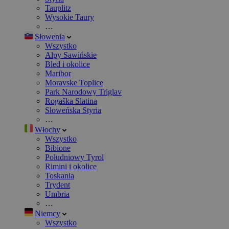
Tauplitz
Wysokie Taury
…
Słowenia
Wszystko
Alpy Sawińskie
Bled i okolice
Maribor
Moravske Toplice
Park Narodowy Triglav
Rogaška Slatina
Słoweńska Styria
…
Włochy
Wszystko
Bibione
Południowy Tyrol
Rimini i okolice
Toskania
Trydent
Umbria
…
Niemcy
Wszystko