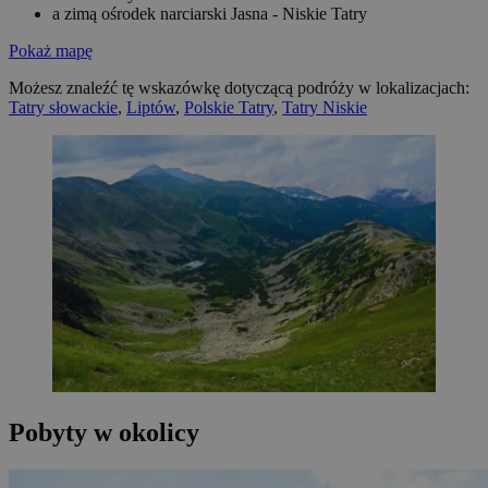
a zimą ośrodek narciarski Jasna - Niskie Tatry
Pokaż mapę
Możesz znaleźć tę wskazówkę dotyczącą podróży w lokalizacjach:
Tatry słowackie
,
Liptów
,
Polskie Tatry
,
Tatry Niskie
Pobyty w okolicy