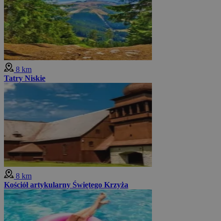
8 km
Tatry Niskie
8 km
Kościół artykularny Świętego Krzyża