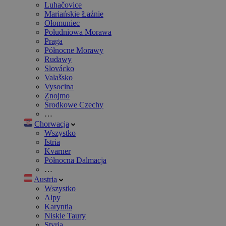
Luhačovice
Mariańskie Łaźnie
Ołomuniec
Południowa Morawa
Praga
Północne Morawy
Rudawy
Slovácko
Valašsko
Vysocina
Znojmo
Środkowe Czechy
…
Chorwacja
Wszystko
Istria
Kvarner
Północna Dalmacja
…
Austria
Wszystko
Alpy
Karyntia
Niskie Taury
Styria