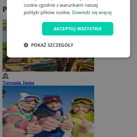
cookie zgodnie z warunkami naszej
Propozycje wycieczek po okolicy
polityki plików cookie.
Dowiedz się więcej
AKCEPTUJ WSZYSTKIE
POKAŻ SZCZEGÓŁY
Tarzania Jasna