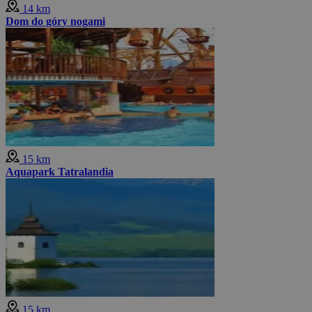
14 km
Dom do góry nogami
15 km
Aquapark Tatralandia
15 km