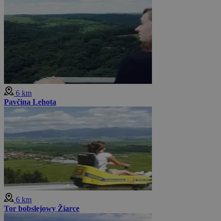
6 km
Pavčina Lehota
6 km
Tor bobslejowy Žiarce