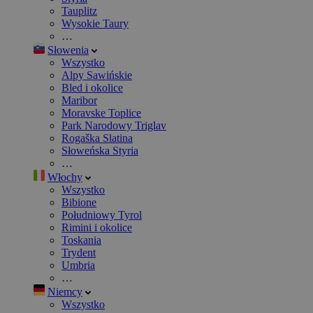
Tauplitz
Wysokie Taury
…
Słowenia
Wszystko
Alpy Sawińskie
Bled i okolice
Maribor
Moravske Toplice
Park Narodowy Triglav
Rogaška Slatina
Słoweńska Styria
…
Włochy
Wszystko
Bibione
Południowy Tyrol
Rimini i okolice
Toskania
Trydent
Umbria
…
Niemcy
Wszystko