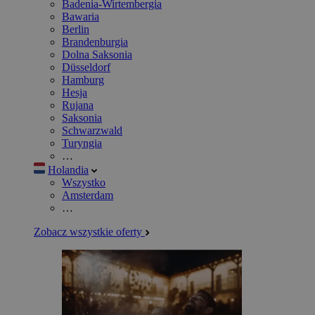
Badenia-Wirtembergia
Bawaria
Berlin
Brandenburgia
Dolna Saksonia
Düsseldorf
Hamburg
Hesja
Rujana
Saksonia
Schwarzwald
Turyngia
…
Holandia
Wszystko
Amsterdam
…
Zobacz wszystkie oferty