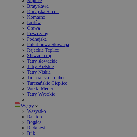
Bojnice
Bratysława
Dunajska Streda
Komarno
Liptów
Orawa
Pieszczany
Podhajska
Południowa Słowacja
Rajeckie Teplice
Słowacki raj
Tatry słowackie
Tatry Bielskie
Tatry Niskie
Trenčianské Teplice
Turczańskie Cieplice
Wielki Meder
Tatry Wysokie
…
Węgry
Wszystko
Balaton
Bogács
Budapest
Bük