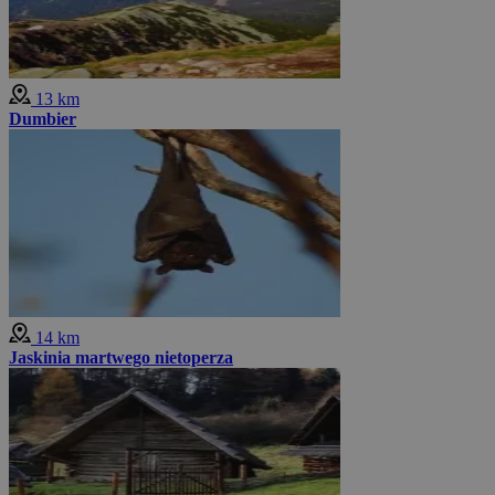
13 km
Dumbier
14 km
Jaskinia martwego nietoperza