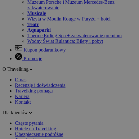
Muzeum Porsche i Muzeum Mercedes-Benz +
zakwaterowanie
Musicale
Wizyta w Moulin Rouge w Paryżu + hotel
Teatr
Aquaparki
Therme Erding Spa + zakwaterowanie premium
Wodny Świat Rulantica: Bilety i pobyt
Kupon podarunkowy
Promocje
O Travelking
O nas
Recenzje i doświadczenia
Travelking pomaga
Kariera
Kontakt
Dla klientów
Częste pytania
Hotele na Travelking
Ubezpieczenie podróżne