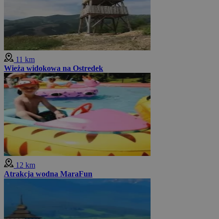
11 km
Wieża widokowa na Ostredek
12 km
Atrakcja wodna MaraFun