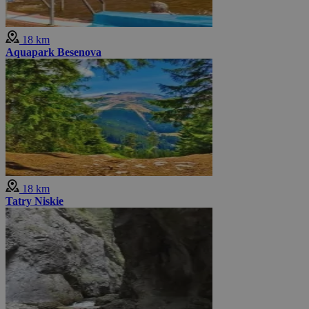
18 km
Aquapark Besenova
18 km
Tatry Niskie