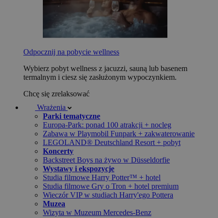
Odpocznij na pobycie wellness
Wybierz pobyt wellness z jacuzzi, sauną lub basenem
termalnym i ciesz się zasłużonym wypoczynkiem.
Chcę się zrelaksować
Wrażenia
Parki tematyczne
Europa-Park: ponad 100 atrakcji + nocleg
Zabawa w Playmobil Funpark + zakwaterowanie
LEGOLAND® Deutschland Resort + pobyt
Koncerty
Backstreet Boys na żywo w Düsseldorfie
Wystawy i ekspozycje
Studia filmowe Harry Potter™ + hotel
Studia filmowe Gry o Tron + hotel premium
Wieczór VIP w studiach Harry'ego Pottera
Muzea
Wizyta w Muzeum Mercedes-Benz