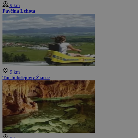
9 km
Pavčina Lehota
9 km
Tor bobslejowy Žiarce