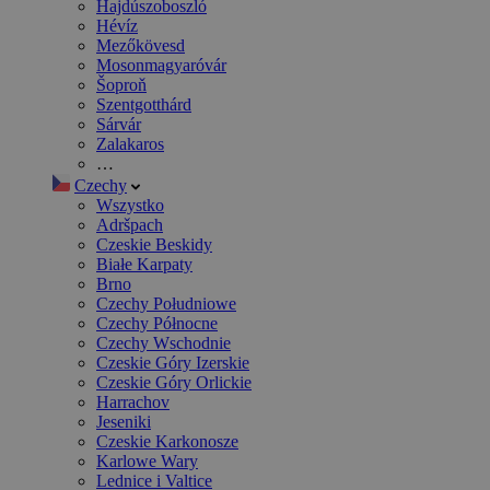
Hajdúszoboszló
Hévíz
Mezőkövesd
Mosonmagyaróvár
Šoproň
Szentgotthárd
Sárvár
Zalakaros
…
Czechy
Wszystko
Adršpach
Czeskie Beskidy
Białe Karpaty
Brno
Czechy Południowe
Czechy Północne
Czechy Wschodnie
Czeskie Góry Izerskie
Czeskie Góry Orlickie
Harrachov
Jeseniki
Czeskie Karkonosze
Karlowe Wary
Lednice i Valtice