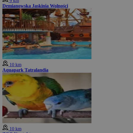
9 km
Demianowska Jaskinia Wolności
10 km
Aquapark Tatralandia
10 km