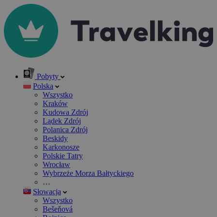
Pobyty
Polska
Wszystko
Kraków
Kudowa Zdrój
Lądek Zdrój
Polanica Zdrój
Beskidy
Karkonosze
Polskie Tatry
Wrocław
Wybrzeże Morza Bałtyckiego
…
Słowacja
Wszystko
Bešeňová