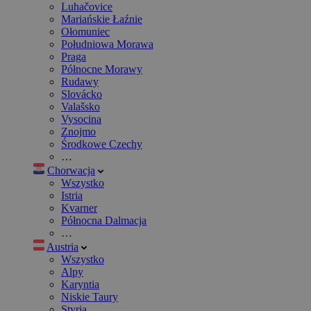
Luhačovice
Mariańskie Łaźnie
Ołomuniec
Południowa Morawa
Praga
Północne Morawy
Rudawy
Slovácko
Valašsko
Vysocina
Znojmo
Środkowe Czechy
…
Chorwacja
Wszystko
Istria
Kvarner
Północna Dalmacja
…
Austria
Wszystko
Alpy
Karyntia
Niskie Taury
Styria