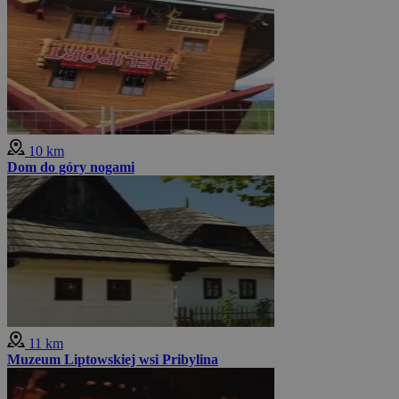
10 km
Dom do góry nogami
11 km
Muzeum Liptowskiej wsi Pribylina