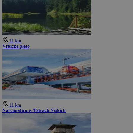
11 km
Vrbicke pleso
11 km
Narciarstwo w Tatrach Niskich