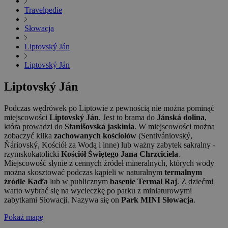
Travelpedie
Słowacja
Liptovský Ján
Liptovský Ján
Liptovský Ján
Podczas wędrówek po Liptowie z pewnością nie można pominąć
miejscowości
Liptovský Ján
. Jest to brama do
Jánská dolina
,
która prowadzi do
Stanišovská jaskinia
. W miejscowości można
zobaczyć kilka
zachowanych kościołów
(Sentivániovský,
Ňáriovský, Kościół za Wodą i inne) lub ważny zabytek sakralny -
rzymskokatolicki
Kościół Świętego Jana Chrzciciela
.
Miejscowość słynie z cennych źródeł mineralnych, których wody
można skosztować podczas kąpieli w naturalnym
termalnym
źródle Kaďa
lub w publicznym
basenie Termal Raj
. Z dziećmi
warto wybrać się na wycieczkę po parku z miniaturowymi
zabytkami Słowacji. Nazywa się on
Park MINI Słowacja
.
Pokaż mapę