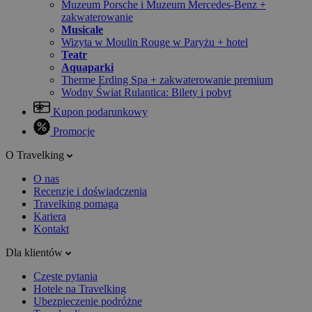
Muzeum Porsche i Muzeum Mercedes-Benz +
zakwaterowanie
Musicale
Wizyta w Moulin Rouge w Paryżu + hotel
Teatr
Aquaparki
Therme Erding Spa + zakwaterowanie premium
Wodny Świat Rulantica: Bilety i pobyt
Kupon podarunkowy
Promocje
O Travelking
O nas
Recenzje i doświadczenia
Travelking pomaga
Kariera
Kontakt
Dla klientów
Częste pytania
Hotele na Travelking
Ubezpieczenie podróżne