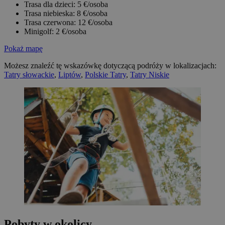
Trasa dla dzieci: 5 €/osoba
Trasa niebieska: 8 €/osoba
Trasa czerwona: 12 €/osoba
Minigolf: 2 €/osoba
Pokaż mapę
Możesz znaleźć tę wskazówkę dotyczącą podróży w lokalizacjach:
Tatry słowackie
,
Liptów
,
Polskie Tatry
,
Tatry Niskie
Pobyty w okolicy