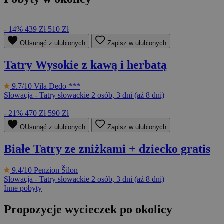
- 14%
439 Zł
510 Zł
OUsunąć z ulubionych
Zapisz w ulubionych
Tatry Wysokie z kawą i herbatą
9.7/10
Vila Dedo ***
Słowacja - Tatry słowackie
2 osób, 3 dni (aź 8 dni)
- 21%
470 Zł
590 Zł
OUsunąć z ulubionych
Zapisz w ulubionych
Białe Tatry ze zniżkami + dziecko gratis
9.4/10
Penzion Šilon
Słowacja - Tatry słowackie
2 osób, 3 dni (aź 8 dni)
Inne pobyty
Propozycje wycieczek po okolicy