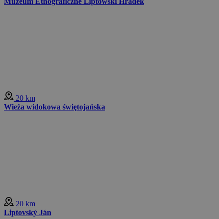
Muzeum Etnograficzne Liptowski Hradek
20 km
Wieża widokowa świętojańska
20 km
Liptovský Ján