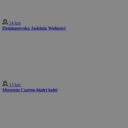
14 km
Demianowska Jaskinia Wolności
15 km
Muzeum Czarno-białej kolei