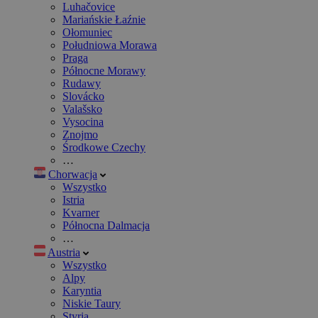
Luhačovice
Mariańskie Łaźnie
Ołomuniec
Południowa Morawa
Praga
Północne Morawy
Rudawy
Slovácko
Valašsko
Vysocina
Znojmo
Środkowe Czechy
…
Chorwacja
Wszystko
Istria
Kvarner
Północna Dalmacja
…
Austria
Wszystko
Alpy
Karyntia
Niskie Taury
Styria