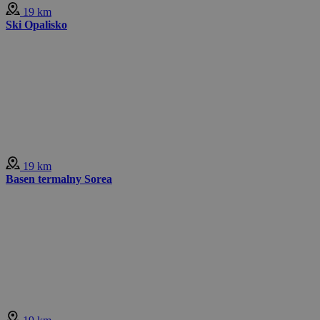
19 km
Ski Opalisko
19 km
Basen termalny Sorea