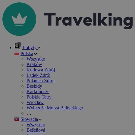
Pobyty
Polska
Wszystko
Kraków
Kudowa Zdrój
Lądek Zdrój
Polanica Zdrój
Beskidy
Karkonosze
Polskie Tatry
Wrocław
Wybrzeże Morza Bałtyckiego
…
Słowacja
Wszystko
Bešeňová