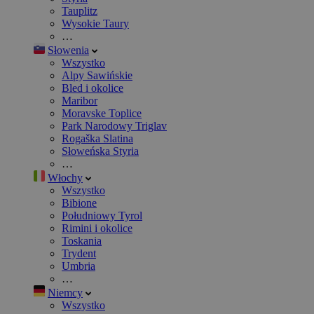
Tauplitz
Wysokie Taury
…
Słowenia
Wszystko
Alpy Sawińskie
Bled i okolice
Maribor
Moravske Toplice
Park Narodowy Triglav
Rogaška Slatina
Słoweńska Styria
…
Włochy
Wszystko
Bibione
Południowy Tyrol
Rimini i okolice
Toskania
Trydent
Umbria
…
Niemcy
Wszystko