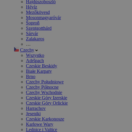
Hajdúszoboszló
Hévíz
Mezőkövesd
Mosonmagyaróvár
Šoproň
Szentgotthárd
Sárvár
Zalakaros
…
Czechy
Wszystko
Adršpach
Czeskie Beskidy
Białe Karpaty
Brno
Czechy Południowe
Czechy Północne
Czechy Wschodnie
Czeskie Góry Izerskie
Czeskie Góry Orlickie
Harrachov
Jeseniki
Czeskie Karkonosze
Karlowe Wary
Lednice i Valtice