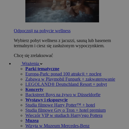
Odpocznij na pobycie wellness
Wybierz pobyt wellness z jacuzzi, sauną lub basenem
termalnym i ciesz się zasłużonym wypoczynkiem.
Chcę się zrelaksować
Wrażenia
Parki tematyczne
Europa-Park: ponad 100 atrakcji + nocleg
Zabawa w Playmobil Funpark + zakwaterowanie
LEGOLAND® Deutschland Resort + pobyt
Koncerty
Backstreet Boys na żywo w Düsseldorfie
Wystawy i ekspozycje
Studia filmowe Harry Potter™ + hotel
Studia filmowe Gry o Tron + hotel premium
Wieczór VIP w studiach Harry'ego Pottera
Muzea
Wizyta w Muzeum Mercedes-Benz