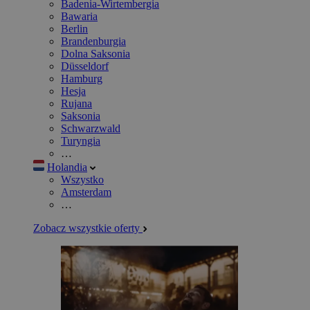
Badenia-Wirtembergia
Bawaria
Berlin
Brandenburgia
Dolna Saksonia
Düsseldorf
Hamburg
Hesja
Rujana
Saksonia
Schwarzwald
Turyngia
…
Holandia
Wszystko
Amsterdam
…
Zobacz wszystkie oferty