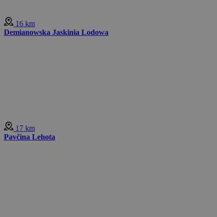
16 km
Demianowska Jaskinia Lodowa
17 km
Pavčina Lehota