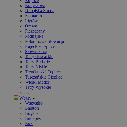
Bojnice
Bratysława
Dunajska Streda
Komarno
Liptów
Orawa
Pieszczany
Podhajska
Południowa Słowacja
Rajeckie Teplice
Słowacki raj
Tatry słowackie
Tatry Bielskie
Tatry Niskie
Trenčianské Teplice
Turczańskie Cieplice
Wielki Meder
Tatry Wysokie
…
Węgry
Wszystko
Balaton
Bogács
Budapest
Bük