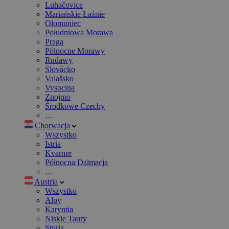
Luhačovice
Mariańskie Łaźnie
Ołomuniec
Południowa Morawa
Praga
Północne Morawy
Rudawy
Slovácko
Valašsko
Vysocina
Znojmo
Środkowe Czechy
…
Chorwacja
Wszystko
Istria
Kvarner
Północna Dalmacja
…
Austria
Wszystko
Alpy
Karyntia
Niskie Taury
Styria