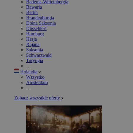
Badenia-Wirtembergia
Bawaria
Berlin
Brandenburgia
Dolna Saksonia
Düsseldorf
Hamburg
Hesja
Rujana
Saksonia
Schwarzwald
Turyngia
…
Holandia
Wszystko
Amsterdam
…
Zobacz wszystkie oferty