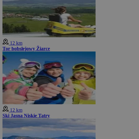
12 km
Tor bobslejowy Žiarce
12 km
Ski Jasna Niskie Tatry