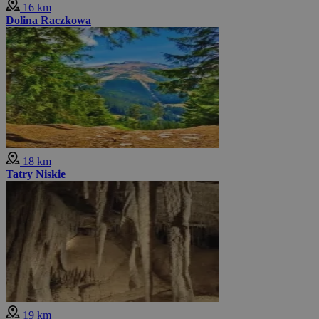
16 km
Dolina Raczkowa
18 km
Tatry Niskie
19 km