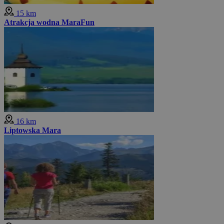
15 km
Atrakcja wodna MaraFun
16 km
Liptowska Mara