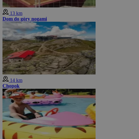
13 km
Dom do góry nogami
14 km
Chopok