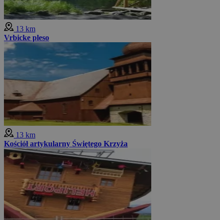
13 km
Vrbicke pleso
13 km
Kościół artykularny Świętego Krzyża