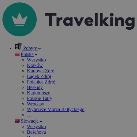
Pobyty
Polska
Wszystko
Kraków
Kudowa Zdrój
Lądek Zdrój
Polanica Zdrój
Beskidy
Karkonosze
Polskie Tatry
Wrocław
Wybrzeże Morza Bałtyckiego
…
Słowacja
Wszystko
Bešeňová