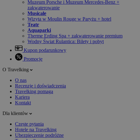
Muzeum Porsche i Muzeum Mercedes-Benz +
zakwaterowanie
Musicale
Wizyta w Moulin Rouge w Paryżu + hotel
Teatr
Aquaparki
Therme Erding Spa + zakwaterowanie premium
Wodny Świat Rulantica: Bilety i pobyt
Kupon podarunkowy
Promocje
O Travelking
O nas
Recenzje i doświadczenia
Travelking pomaga
Kariera
Kontakt
Dla klientów
Częste pytania
Hotele na Travelking
Ubezpieczenie podróżne