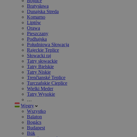
Bojnice
Bratysława
Dunajska Streda
Komarno
Liptów
Orawa
Pieszczany
Podhajska
Południowa Słowacja
Rajeckie Teplice
Słowacki raj
Tatry słowackie
Tatry Bielskie
Tatry Niskie
Trenčianské Teplice
Turczańskie Cieplice
Wielki Meder
Tatry Wysokie
…
Węgry
Wszystko
Balaton
Bogács
Budapest
Bük