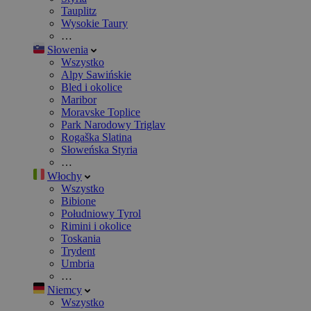
Tauplitz
Wysokie Taury
…
Słowenia
Wszystko
Alpy Sawińskie
Bled i okolice
Maribor
Moravske Toplice
Park Narodowy Triglav
Rogaška Slatina
Słoweńska Styria
…
Włochy
Wszystko
Bibione
Południowy Tyrol
Rimini i okolice
Toskania
Trydent
Umbria
…
Niemcy
Wszystko