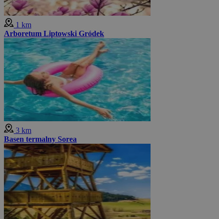
1 km
Arboretum Liptowski Gródek
3 km
Basen termalny Sorea