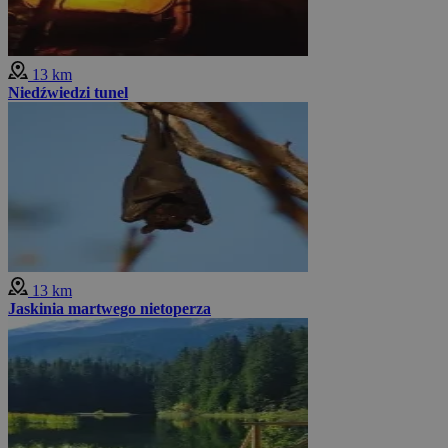
13 km
Niedźwiedzi tunel
13 km
Jaskinia martwego nietoperza