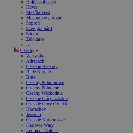
Hajdúszoboszló
Hévíz
Mezőkövesd
Mosonmagyaróvár
Šoproň
Szentgotthárd
Sárvár
Zalakaros
…
Czechy
Wszystko
Adršpach
Czeskie Beskidy
Białe Karpaty
Brno
Czechy Południowe
Czechy Północne
Czechy Wschodnie
Czeskie Góry Izerskie
Czeskie Góry Orlickie
Harrachov
Jeseniki
Czeskie Karkonosze
Karlowe Wary
Lednice i Valtice