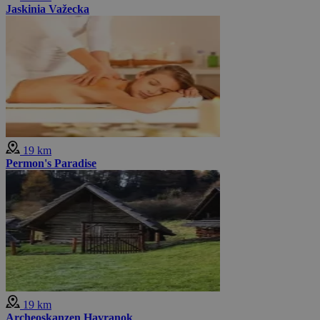
Jaskinia Važecka
19 km
Permon's Paradise
19 km
Archeoskanzen Havranok