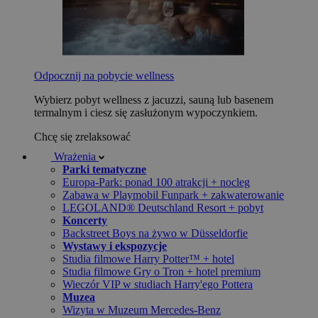
Odpocznij na pobycie wellness
Wybierz pobyt wellness z jacuzzi, sauną lub basenem
termalnym i ciesz się zasłużonym wypoczynkiem.
Chcę się zrelaksować
Wrażenia
Parki tematyczne
Europa-Park: ponad 100 atrakcji + nocleg
Zabawa w Playmobil Funpark + zakwaterowanie
LEGOLAND® Deutschland Resort + pobyt
Koncerty
Backstreet Boys na żywo w Düsseldorfie
Wystawy i ekspozycje
Studia filmowe Harry Potter™ + hotel
Studia filmowe Gry o Tron + hotel premium
Wieczór VIP w studiach Harry'ego Pottera
Muzea
Wizyta w Muzeum Mercedes-Benz