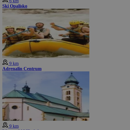
6 km
Ski Opalisko
9 km
Adrenalin Centrum
9 km