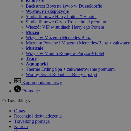
Koncerty
Backstreet Boys na żywo w Düsseldorfie
Wystawy i ekspozycje
Studia filmowe Harry Potter™ + hotel
Studia filmowe Gry o Tron + hotel premium
Wieczór VIP w studiach Harry'ego Pottera
Muzea
Wizyta w Muzeum Mercedes-Benz
Muzeum Porsche i Muzeum Mercedes-Benz + zakwater
Musicale
Wizyta w Moulin Rouge w Paryżu + hotel
Teatr
Aquaparki
Therme Erding Spa + zakwaterowanie premium
Wodny Świat Rulantica: Bilety i pobyt
Kupon podarunkowy
Promocje
O Travelking
O nas
Recenzje i doświadczenia
Travelking pomaga
Kariera