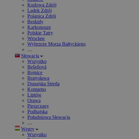
Kudowa Zdrój
Lądek Zdrój
Polanica Zdrój
Beskidy
Karkonosze
Polskie Tatry
Wrocław
Wybrzeże Morza Bałtyckiego
…
Słowacja
Wszystko
Bešeňová
Bojnice
Bratysława
Dunajska Streda
Komarno
Liptów
Orawa
Pieszczany
Podhajska
Południowa Słowacja
…
Węgry
Wszystko