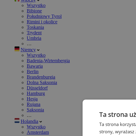
Wszystko
Bibione
Południowy Tyrol
Rimini i okolice
Toskania
Trydent
Umbria
…
Niemcy
Wszystko
Badenia-Wirtembergia
Bawaria
Berlin
Brandenburgia
Dolna Saksonia
Düsseldorf
Hamburg
Hesja
Rujana
Saksonia
Ta strona u
…
Holandia
Ta strona korzyst
Wszystko
strony, wyrażasz
Amsterdam