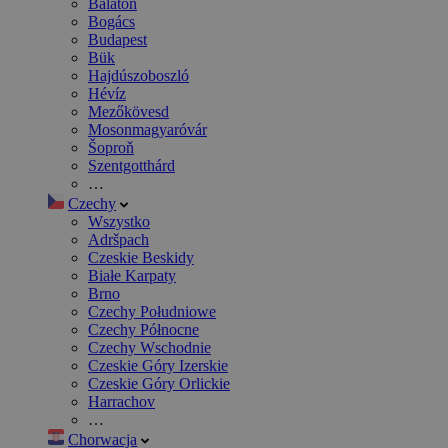
Balaton
Bogács
Budapest
Bük
Hajdúszoboszló
Hévíz
Mezőkövesd
Mosonmagyaróvár
Šoproň
Szentgotthárd
…
Czechy
Wszystko
Adršpach
Czeskie Beskidy
Białe Karpaty
Brno
Czechy Południowe
Czechy Północne
Czechy Wschodnie
Czeskie Góry Izerskie
Czeskie Góry Orlickie
Harrachov
…
Chorwacja