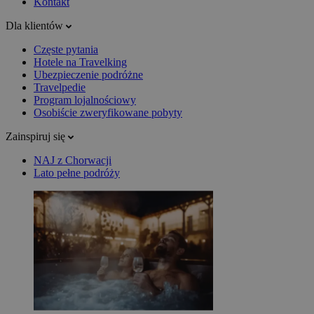
Kontakt
Dla klientów
Częste pytania
Hotele na Travelking
Ubezpieczenie podróżne
Travelpedie
Program lojalnościowy
Osobiście zweryfikowane pobyty
Zainspiruj się
NAJ z Chorwacji
Lato pełne podróży