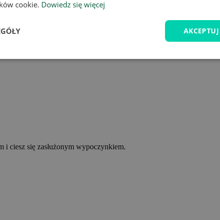
lików cookie.
Dowiedz się więcej
EGÓŁY
AKCEPTUJ
ym i ciesz się zasłużonym wypoczynkiem.