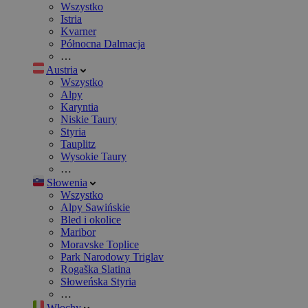
Wszystko
Istria
Kvarner
Północna Dalmacja
…
Austria
Wszystko
Alpy
Karyntia
Niskie Taury
Styria
Tauplitz
Wysokie Taury
…
Słowenia
Wszystko
Alpy Sawińskie
Bled i okolice
Maribor
Moravske Toplice
Park Narodowy Triglav
Rogaška Slatina
Słoweńska Styria
…
Włochy