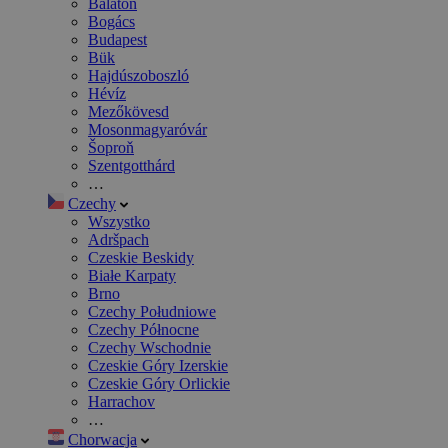
Balaton
Bogács
Budapest
Bük
Hajdúszoboszló
Hévíz
Mezőkövesd
Mosonmagyaróvár
Šoproň
Szentgotthárd
…
Czechy
Wszystko
Adršpach
Czeskie Beskidy
Białe Karpaty
Brno
Czechy Południowe
Czechy Północne
Czechy Wschodnie
Czeskie Góry Izerskie
Czeskie Góry Orlickie
Harrachov
…
Chorwacja