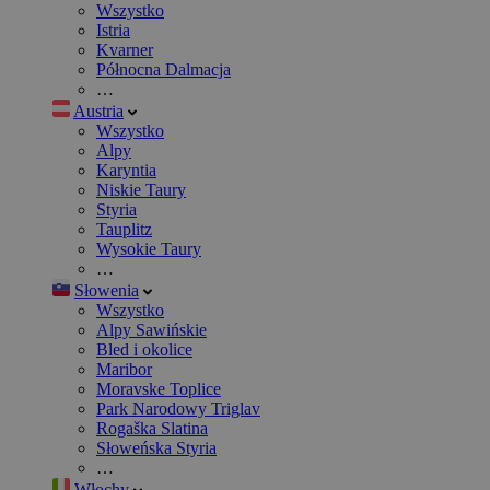
Wszystko
Istria
Kvarner
Północna Dalmacja
…
Austria
Wszystko
Alpy
Karyntia
Niskie Taury
Styria
Tauplitz
Wysokie Taury
…
Słowenia
Wszystko
Alpy Sawińskie
Bled i okolice
Maribor
Moravske Toplice
Park Narodowy Triglav
Rogaška Slatina
Słoweńska Styria
…
Włochy