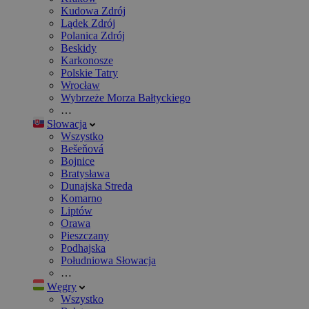
Kudowa Zdrój
Lądek Zdrój
Polanica Zdrój
Beskidy
Karkonosze
Polskie Tatry
Wrocław
Wybrzeże Morza Bałtyckiego
…
Słowacja
Wszystko
Bešeňová
Bojnice
Bratysława
Dunajska Streda
Komarno
Liptów
Orawa
Pieszczany
Podhajska
Południowa Słowacja
…
Węgry
Wszystko