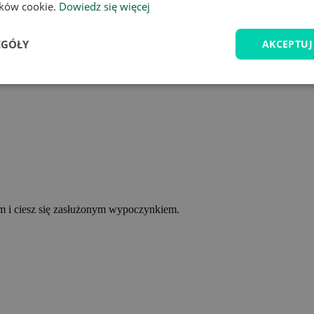
lików cookie.
Dowiedz się więcej
EGÓŁY
AKCEPTUJ
ym i ciesz się zasłużonym wypoczynkiem.