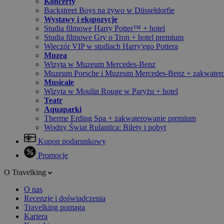
Koncerty
Backstreet Boys na żywo w Düsseldorfie
Wystawy i ekspozycje
Studia filmowe Harry Potter™ + hotel
Studia filmowe Gry o Tron + hotel premium
Wieczór VIP w studiach Harry'ego Pottera
Muzea
Wizyta w Muzeum Mercedes-Benz
Muzeum Porsche i Muzeum Mercedes-Benz + zakwater
Musicale
Wizyta w Moulin Rouge w Paryżu + hotel
Teatr
Aquaparki
Therme Erding Spa + zakwaterowanie premium
Wodny Świat Rulantica: Bilety i pobyt
Kupon podarunkowy
Promocje
O Travelking
O nas
Recenzje i doświadczenia
Travelking pomaga
Kariera