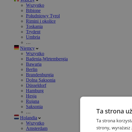
Wszystko
Bibione
Południowy Tyrol
Rimini i okolice
Toskania
Trydent
Umbria
…
Niemcy
Wszystko
Badenia-Wirtembergia
Bawaria
Berlin
Brandenburgia
Dolna Saksonia
Düsseldorf
Hamburg
Hesja
Rujana
Saksonia
Ta strona u
…
Holandia
Ta strona korzyst
Wszystko
strony, wyrażasz
Amsterdam