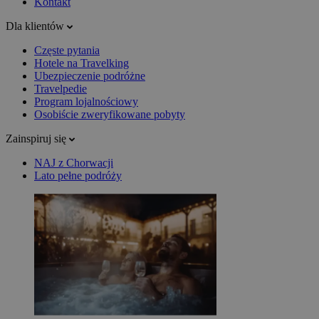
Kontakt
Dla klientów
Częste pytania
Hotele na Travelking
Ubezpieczenie podróżne
Travelpedie
Program lojalnościowy
Osobiście zweryfikowane pobyty
Zainspiruj się
NAJ z Chorwacji
Lato pełne podróży