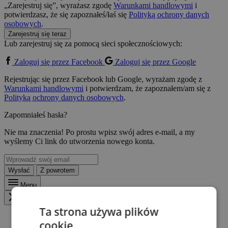
„Zarejestruj się”, wyrażasz zgodę
Warunkami handlowymi
i
potwierdzasz, że się zapoznałeś/łaś się
Polityką ochrony danych
osobowych
.
Zarejestruj się teraz
Lub zarejestruj się za pomocą sieci społecznościowych:
Zaloguj się przez Facebook
Zaloguj się przez Google
Rejestrując się przez Facebook lub Google, wyrażam zgodę z
Warunkami handlowymi
i potwierdzam, że zapoznałem/am się z
Polityką ochrony danych osobowych
.
Zapomniałeś hasła?
Nie ma znaczenia! Po prostu wpisz swój adres e-mail, a my
wyślemy Ci link do utworzenia nowego konta.
Wysłać
Z powrotem
Menu
Zavřít menu
Ta strona używa plików
cookie