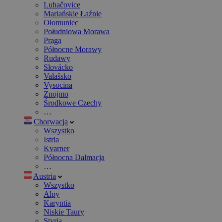
Luhačovice
Mariańskie Łaźnie
Ołomuniec
Południowa Morawa
Praga
Północne Morawy
Rudawy
Slovácko
Valašsko
Vysocina
Znojmo
Środkowe Czechy
…
Chorwacja
Wszystko
Istria
Kvarner
Północna Dalmacja
…
Austria
Wszystko
Alpy
Karyntia
Niskie Taury
Styria