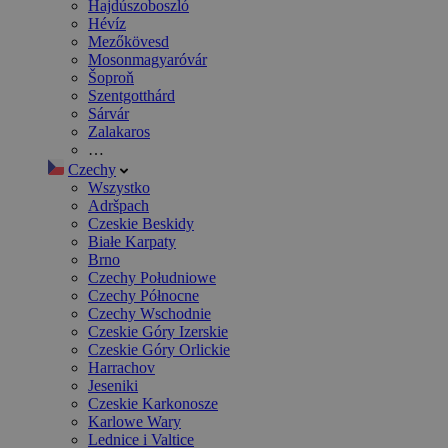
Hajdúszoboszló
Hévíz
Mezőkövesd
Mosonmagyaróvár
Šoproň
Szentgotthárd
Sárvár
Zalakaros
…
Czechy
Wszystko
Adršpach
Czeskie Beskidy
Białe Karpaty
Brno
Czechy Południowe
Czechy Północne
Czechy Wschodnie
Czeskie Góry Izerskie
Czeskie Góry Orlickie
Harrachov
Jeseniki
Czeskie Karkonosze
Karlowe Wary
Lednice i Valtice