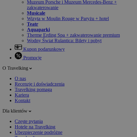
Muzeum Porsche i Muzeum Mercedes-Benz +
zakwaterowanie
Musicale
Wizyta w Moulin Rouge w Paryżu + hotel
Teatr
Aquaparki
Therme Erding Spa + zakwaterowanie premium
Wodny Świat Rulantica: Bilety i pobyt
Kupon podarunkowy
Promocje
O Travelking
O nas
Recenzje i doświadczenia
Travelking pomaga
Kariera
Kontakt
Dla klientów
Częste pytania
Hotele na Travelking
Ubezpieczenie podróżne