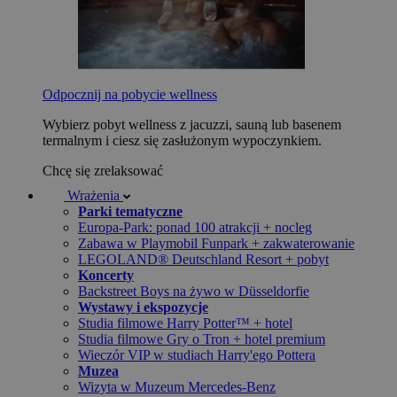
Odpocznij na pobycie wellness
Wybierz pobyt wellness z jacuzzi, sauną lub basenem
termalnym i ciesz się zasłużonym wypoczynkiem.
Chcę się zrelaksować
Wrażenia
Parki tematyczne
Europa-Park: ponad 100 atrakcji + nocleg
Zabawa w Playmobil Funpark + zakwaterowanie
LEGOLAND® Deutschland Resort + pobyt
Koncerty
Backstreet Boys na żywo w Düsseldorfie
Wystawy i ekspozycje
Studia filmowe Harry Potter™ + hotel
Studia filmowe Gry o Tron + hotel premium
Wieczór VIP w studiach Harry'ego Pottera
Muzea
Wizyta w Muzeum Mercedes-Benz