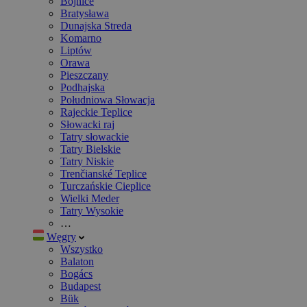
Bojnice
Bratysława
Dunajska Streda
Komarno
Liptów
Orawa
Pieszczany
Podhajska
Południowa Słowacja
Rajeckie Teplice
Słowacki raj
Tatry słowackie
Tatry Bielskie
Tatry Niskie
Trenčianské Teplice
Turczańskie Cieplice
Wielki Meder
Tatry Wysokie
…
Węgry
Wszystko
Balaton
Bogács
Budapest
Bük