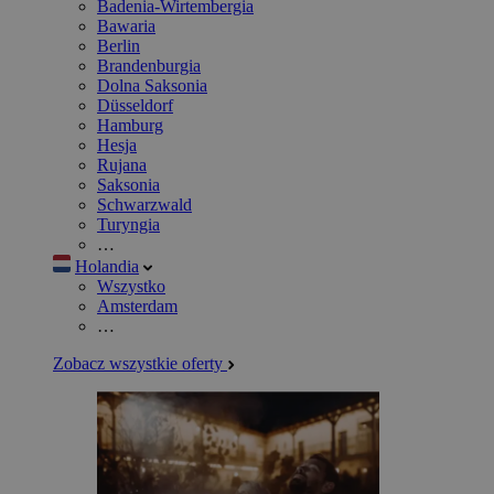
Badenia-Wirtembergia
Bawaria
Berlin
Brandenburgia
Dolna Saksonia
Düsseldorf
Hamburg
Hesja
Rujana
Saksonia
Schwarzwald
Turyngia
…
Holandia
Wszystko
Amsterdam
…
Zobacz wszystkie oferty