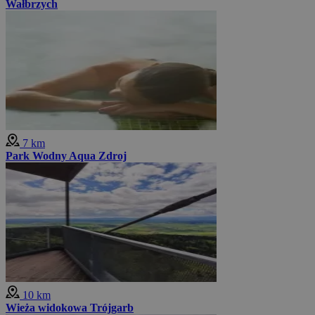
Wałbrzych
7 km
Park Wodny Aqua Zdroj
10 km
Wieża widokowa Trójgarb