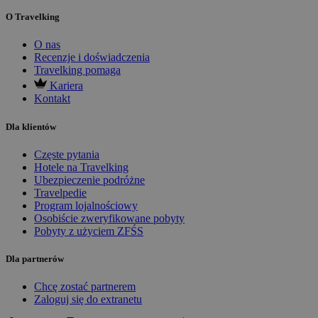
O Travelking
O nas
Recenzje i doświadczenia
Travelking pomaga
Kariera
Kontakt
Dla klientów
Częste pytania
Hotele na Travelking
Ubezpieczenie podróżne
Travelpedie
Program lojalnościowy
Osobiście zweryfikowane pobyty
Pobyty z użyciem ZFŚS
Dla partnerów
Chcę zostać partnerem
Zaloguj się do extranetu