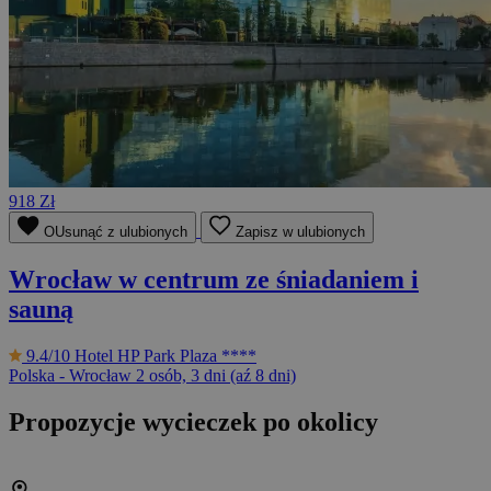
918 Zł
OUsunąć z ulubionych
Zapisz w ulubionych
Wrocław w centrum ze śniadaniem i
sauną
9.4/10
Hotel HP Park Plaza ****
Polska - Wrocław
2 osób, 3 dni (aź 8 dni)
Propozycje wycieczek po okolicy