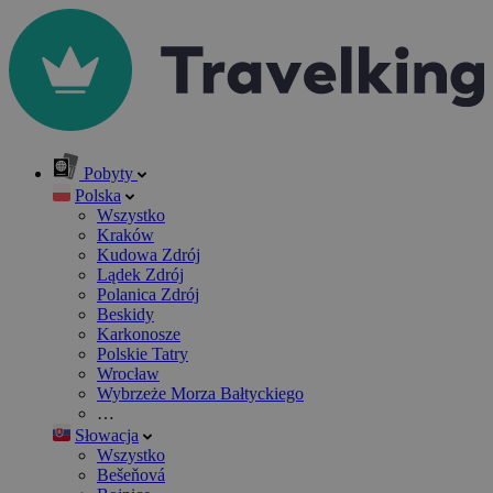
Pobyty
Polska
Wszystko
Kraków
Kudowa Zdrój
Lądek Zdrój
Polanica Zdrój
Beskidy
Karkonosze
Polskie Tatry
Wrocław
Wybrzeże Morza Bałtyckiego
…
Słowacja
Wszystko
Bešeňová