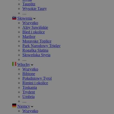
Tauplitz
Wysokie Taury
…
Słowenia
Wszystko
Alpy Sawińskie
Bled i okolice
Maribor
Moravske Toplice
Park Narodowy Triglav
Rogaška Slatina
Słoweńska Styria
…
Włochy
Wszystko
Bibione
Południowy Tyrol
Rimini i okolice
Toskania
Trydent
Umbria
…
Niemcy
Wszystko