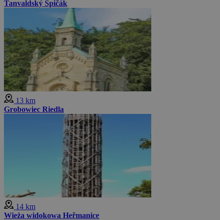
Tanvaldský Špičák
13 km
Grobowiec Riedla
14 km
Wieża widokowa Heřmanice