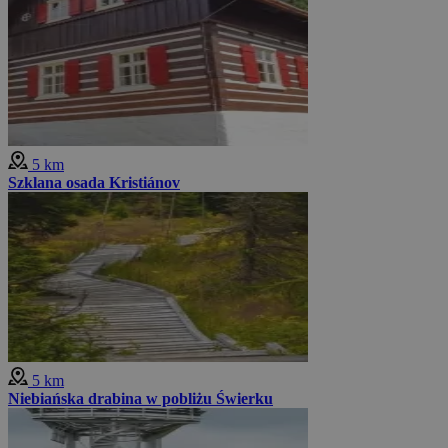
5 km
Szklana osada Kristiánov
5 km
Niebiańska drabina w pobliżu Świerku