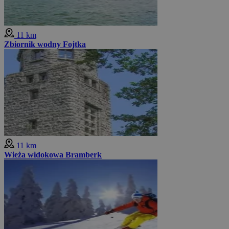
11 km
Zbiornik wodny Fojtka
11 km
Wieża widokowa Bramberk