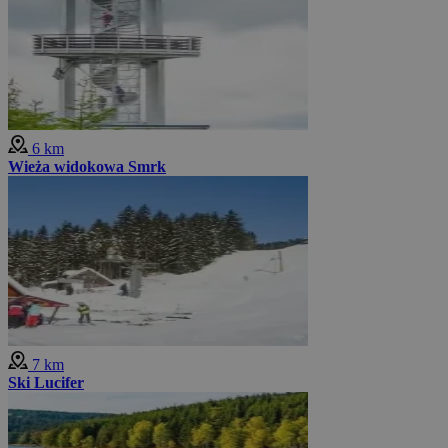
6 km
Wieża widokowa Smrk
7 km
Ski Lucifer