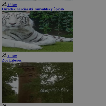
13 km
Ośrodek narciarski Tanvaldský Špičák
13 km
Zoo Liberec