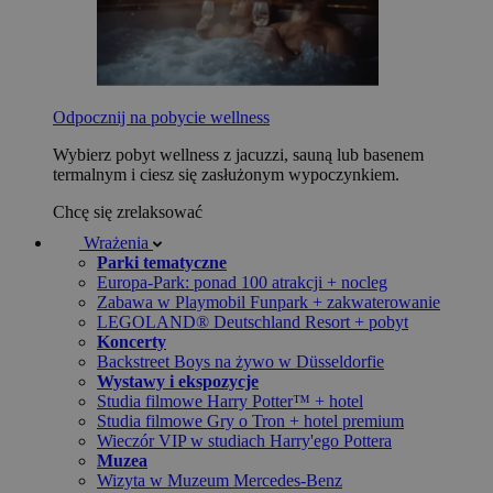
Odpocznij na pobycie wellness
Wybierz pobyt wellness z jacuzzi, sauną lub basenem
termalnym i ciesz się zasłużonym wypoczynkiem.
Chcę się zrelaksować
Wrażenia
Parki tematyczne
Europa-Park: ponad 100 atrakcji + nocleg
Zabawa w Playmobil Funpark + zakwaterowanie
LEGOLAND® Deutschland Resort + pobyt
Koncerty
Backstreet Boys na żywo w Düsseldorfie
Wystawy i ekspozycje
Studia filmowe Harry Potter™ + hotel
Studia filmowe Gry o Tron + hotel premium
Wieczór VIP w studiach Harry'ego Pottera
Muzea
Wizyta w Muzeum Mercedes-Benz