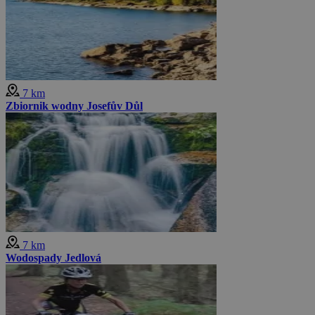
7 km
Zbiornik wodny Josefův Důl
7 km
Wodospady Jedlová