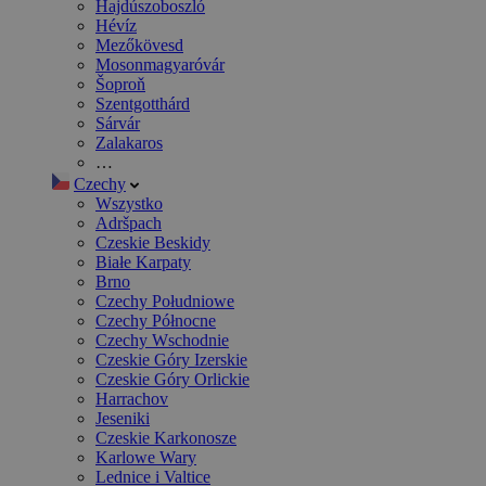
Hajdúszoboszló
Hévíz
Mezőkövesd
Mosonmagyaróvár
Šoproň
Szentgotthárd
Sárvár
Zalakaros
…
Czechy
Wszystko
Adršpach
Czeskie Beskidy
Białe Karpaty
Brno
Czechy Południowe
Czechy Północne
Czechy Wschodnie
Czeskie Góry Izerskie
Czeskie Góry Orlickie
Harrachov
Jeseniki
Czeskie Karkonosze
Karlowe Wary
Lednice i Valtice