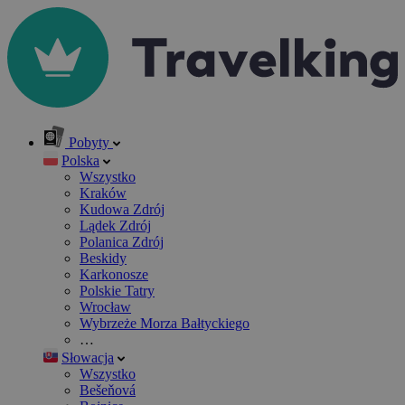
Pobyty
Polska
Wszystko
Kraków
Kudowa Zdrój
Lądek Zdrój
Polanica Zdrój
Beskidy
Karkonosze
Polskie Tatry
Wrocław
Wybrzeże Morza Bałtyckiego
…
Słowacja
Wszystko
Bešeňová