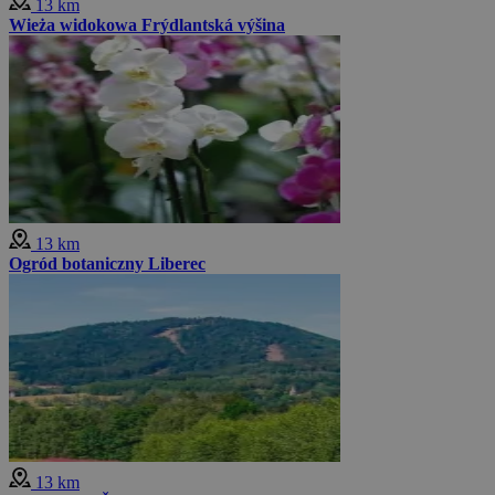
13 km
Wieża widokowa Frýdlantská výšina
13 km
Ogród botaniczny Liberec
13 km