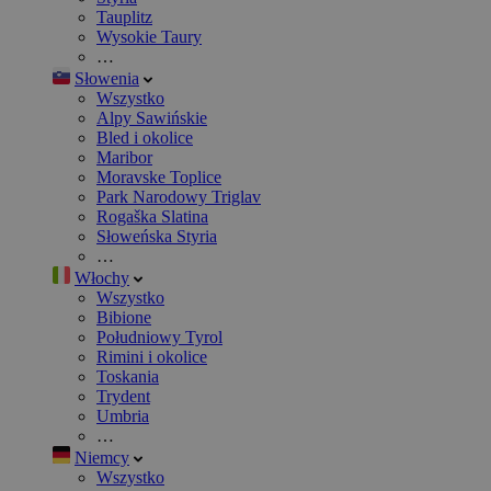
Tauplitz
Wysokie Taury
…
Słowenia
Wszystko
Alpy Sawińskie
Bled i okolice
Maribor
Moravske Toplice
Park Narodowy Triglav
Rogaška Slatina
Słoweńska Styria
…
Włochy
Wszystko
Bibione
Południowy Tyrol
Rimini i okolice
Toskania
Trydent
Umbria
…
Niemcy
Wszystko