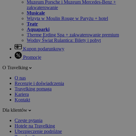
Muzeum Porsche i Muzeum Mercedes-Benz +
zakwaterowanie
Musicale
Wizyta w Moulin Rouge w Paryżu + hotel
Teatr
Aquaparki
Therme Erding Spa + zakwaterowanie premium
Wodny Świat Rulantica: Bilety i pobyt
Kupon podarunkowy
Promocje
O Travelking
O nas
Recenzje i doświadczenia
Travelking pomaga
Kariera
Kontakt
Dla klientów
Częste pytania
Hotele na Travelking
Ubezpieczenie podróżne