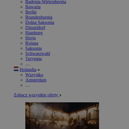
Badenia-Wirtembergia
Bawaria
Berlin
Brandenburgia
Dolna Saksonia
Düsseldorf
Hamburg
Hesja
Rujana
Saksonia
Schwarzwald
Turyngia
…
Holandia
Wszystko
Amsterdam
…
Zobacz wszystkie oferty