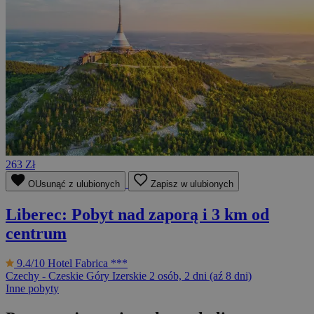
263 Zł
OUsunąć z ulubionych
Zapisz w ulubionych
Liberec: Pobyt nad zaporą i 3 km od
centrum
9.4/10
Hotel Fabrica ***
Czechy - Czeskie Góry Izerskie
2 osób, 2 dni (aź 8 dni)
Inne pobyty