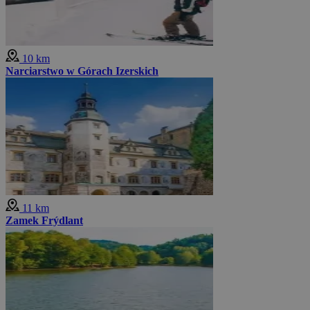
10 km
Narciarstwo w Górach Izerskich
11 km
Zamek Frýdlant