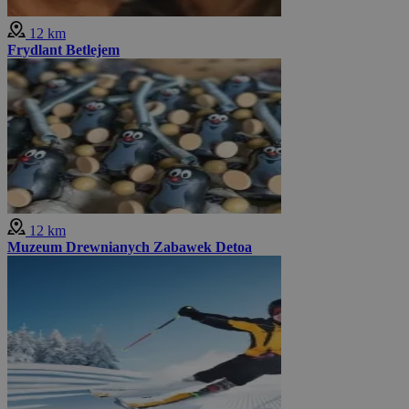
12 km
Frydlant Betlejem
12 km
Muzeum Drewnianych Zabawek Detoa