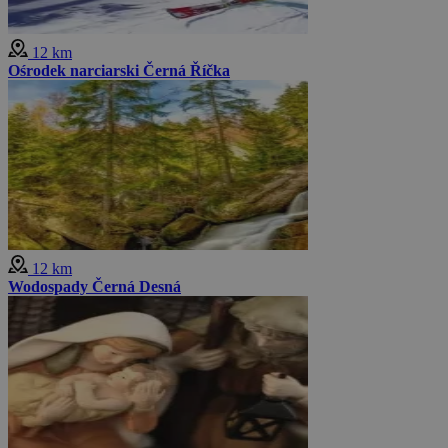
12 km
Ośrodek narciarski Černá Říčka
12 km
Wodospady Černá Desná