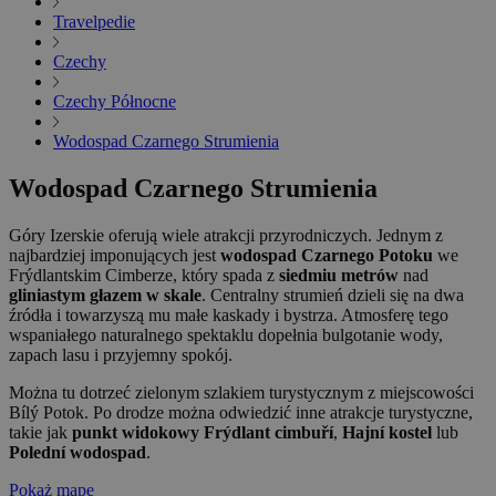
Travelpedie
Czechy
Czechy Północne
Wodospad Czarnego Strumienia
Wodospad Czarnego Strumienia
Góry Izerskie oferują wiele atrakcji przyrodniczych. Jednym z
najbardziej imponujących jest
wodospad Czarnego Potoku
we
Frýdlantskim Cimberze, który spada z
siedmiu metrów
nad
gliniastym głazem w skale
. Centralny strumień dzieli się na dwa
źródła i towarzyszą mu małe kaskady i bystrza. Atmosferę tego
wspaniałego naturalnego spektaklu dopełnia bulgotanie wody,
zapach lasu i przyjemny spokój.
Można tu dotrzeć zielonym szlakiem turystycznym z miejscowości
Bílý Potok. Po drodze można odwiedzić inne atrakcje turystyczne,
takie jak
punkt widokowy Frýdlant cimbuří
,
Hajní kostel
lub
Polední wodospad
.
Pokaż mapę