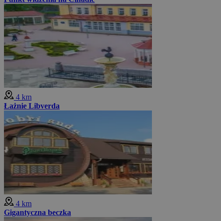
4 km
Łażnie Libverda
4 km
Gigantyczna beczka