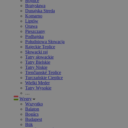
Bojnice
Bratysława
Dunajska Streda
Komarno
Liptów
Orawa
Pieszczany
Podhajska
Południowa Słowacja
Rajeckie Teplice
Słowacki raj
Tatry słowackie
Tatry Bielskie
Tatry Niskie
Trenčianské Teplice
Turczańskie Cieplice
Wielki Meder
Tatry Wysokie
…
Węgry
Wszystko
Balaton
Bogács
Budapest
Bük