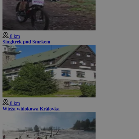
8 km
Singltrek pod Smrkem
8 km
Wieża widokowa Královka