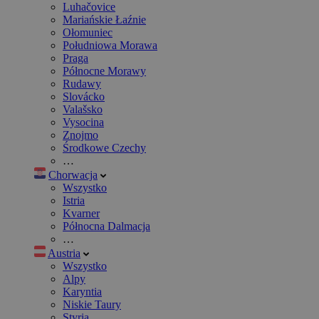
Luhačovice
Mariańskie Łaźnie
Ołomuniec
Południowa Morawa
Praga
Północne Morawy
Rudawy
Slovácko
Valašsko
Vysocina
Znojmo
Środkowe Czechy
…
Chorwacja
Wszystko
Istria
Kvarner
Północna Dalmacja
…
Austria
Wszystko
Alpy
Karyntia
Niskie Taury
Styria