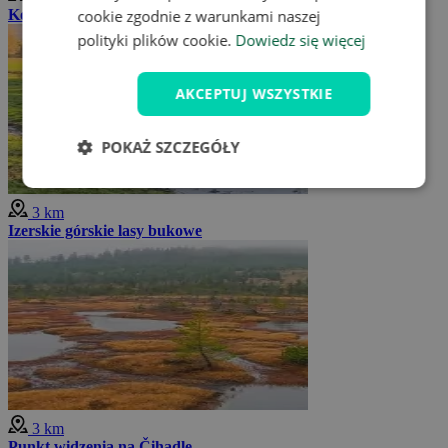
Kościół Nawiedzenia Najświętszej Maryi Panny
cookie zgodnie z warunkami naszej
polityki plików cookie.
Dowiedz się więcej
AKCEPTUJ WSZYSTKIE
POKAŻ SZCZEGÓŁY
3 km
Izerskie górskie lasy bukowe
3 km
Punkt widzenia na Čihadle