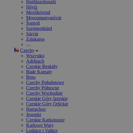
Hajdúszoboszló
Hévíz
Mezőkövesd
Mosonmagyaróvár
Šoproň
Szentgotthárd
Sárvár
Zalakaros
…
Czechy
Wszystko
Adršpach
Czeskie Beskidy
Białe Karpaty
Brno
Czechy Południowe
Czechy Północne
Czechy Wschodnie
Czeskie Góry Izerskie
Czeskie Góry Orlickie
Harrachov
Jeseniki
Czeskie Karkonosze
Karlowe Wary
Lednice i Valtice