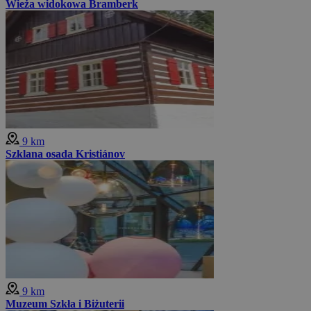
Wieża widokowa Bramberk
9 km
Szklana osada Kristiánov
9 km
Muzeum Szkła i Biżuterii