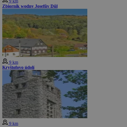
9 km
Zbiornik wodny Josefův Důl
9 km
Kryštofovo údolí
9 km