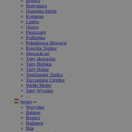
Bojnice
Bratysława
Dunajska Streda
Komarno
Liptów
Orawa
Pieszczany
Podhajska
Południowa Słowacja
Rajeckie Teplice
Słowacki raj
Tatry słowackie
Tatry Bielskie
Tatry Niskie
Trenčianské Teplice
Turczańskie Cieplice
Wielki Meder
Tatry Wysokie
…
Węgry
Wszystko
Balaton
Bogács
Budapest
Bük