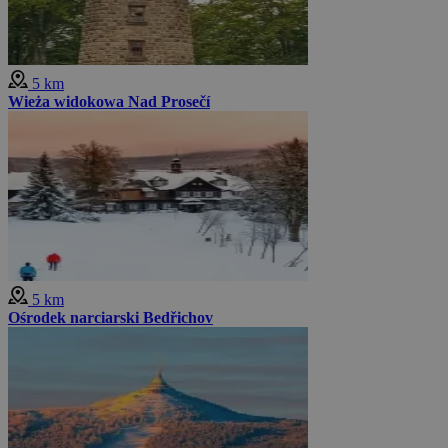
5 km
Wieża widokowa Nad Prosečí
5 km
Ośrodek narciarski Bedřichov