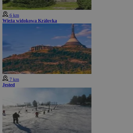
6 km
Wieża widokowa Královka
7 km
Jested