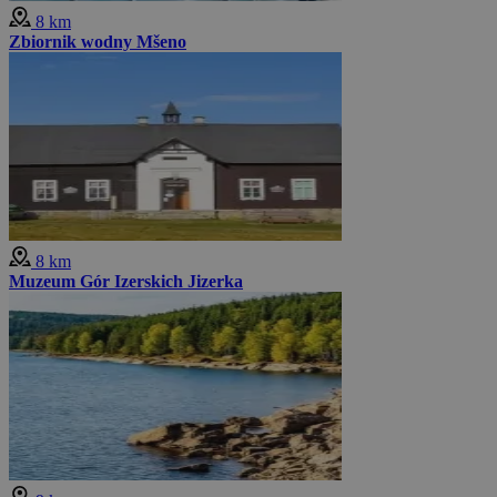
8 km
Zbiornik wodny Mšeno
8 km
Muzeum Gór Izerskich Jizerka