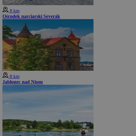
8 km
Ośrodek narciarski Severák
8 km
Jablonec nad Nisou