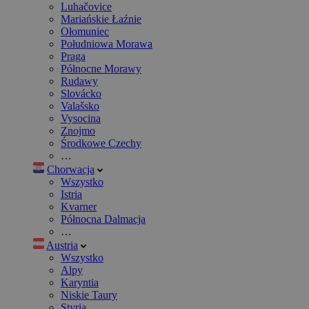
Luhačovice
Mariańskie Łaźnie
Ołomuniec
Południowa Morawa
Praga
Północne Morawy
Rudawy
Slovácko
Valašsko
Vysocina
Znojmo
Środkowe Czechy
…
Chorwacja
Wszystko
Istria
Kvarner
Północna Dalmacja
…
Austria
Wszystko
Alpy
Karyntia
Niskie Taury
Styria