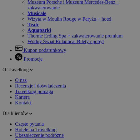
Muzeum Porsche i Muzeum Mercedes-Benz +
zakwaterowanie
Musicale
Wizyta w Moulin Rouge w Paryżu + hotel
Teatr
Aquaparki
Therme Erding Spa + zakwaterowanie premium
Wodny Świat Rulantica: Bilety i pobyt
Kupon podarunkowy
Promocje
O Travelking
O nas
Recenzje i doświadczenia
Travelking pomaga
Kariera
Kontakt
Dla klientów
Częste pytania
Hotele na Travelking
Ubezpieczenie podróżne