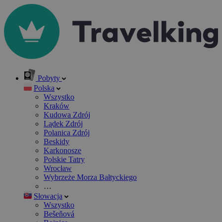
Pobyty
Polska
Wszystko
Kraków
Kudowa Zdrój
Lądek Zdrój
Polanica Zdrój
Beskidy
Karkonosze
Polskie Tatry
Wrocław
Wybrzeże Morza Bałtyckiego
…
Słowacja
Wszystko
Bešeňová