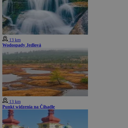
13 km
Wodospady Jedlová
13 km
Punkt widzenia na Čihadle