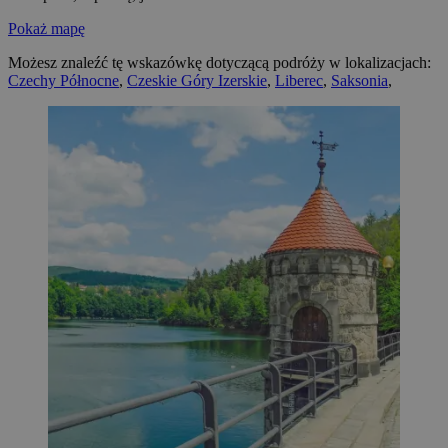
Pokaż mapę
Możesz znaleźć tę wskazówkę dotyczącą podróży w lokalizacjach:
Czechy Północne
,
Czeskie Góry Izerskie
,
Liberec
,
Saksonia
,