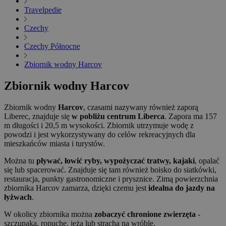
Travelpedie
Czechy
Czechy Północne
Zbiornik wodny Harcov
Zbiornik wodny Harcov
Zbiornik wodny
Harcov
, czasami nazywany również zaporą
Liberec, znajduje się
w pobliżu centrum Liberca
. Zapora ma 157
m długości i 20,5 m wysokości. Zbiornik utrzymuje wodę z
powodzi i jest wykorzystywany do celów rekreacyjnych dla
mieszkańców miasta i turystów.
Można tu
pływać, łowić ryby, wypożyczać tratwy, kajaki
, opalać
się lub spacerować. Znajduje się tam również boisko do siatkówki,
restauracja, punkty gastronomiczne i prysznice. Zimą powierzchnia
zbiornika Harcov zamarza, dzięki czemu jest
idealna do jazdy na
łyżwach
.
W okolicy zbiornika można
zobaczyć chronione zwierzęta
-
szczupaka, ropuchę, jeża lub stracha na wróble.