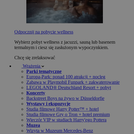
Odpocznij na pobycie wellness
Wybierz pobyt wellness z jacuzzi, sauną lub basenem
termalnym i ciesz się zasłużonym wypoczynkiem.
Chcę się zrelaksować
Wrażenia
Parki tematyczne
Europa-Park: ponad 100 atrakcji + nocleg
Zabawa w Playmobil Funpark + zakwaterowanie
LEGOLAND® Deutschland Resort + pobyt
Koncerty
Backstreet Boys na żywo w Düsseldorfie
Wystawy i ekspozycje
Studia filmowe Harry Potter™ + hotel
Studia filmowe Gry o Tron + hotel premium
Wieczór VIP w studiach Harry'ego Pottera
Muzea
Wizyta w Muzeum Mercedes-Benz