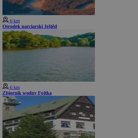
6 km
Ośrodek narciarski Ještěd
6 km
Zbiornik wodny Fojtka