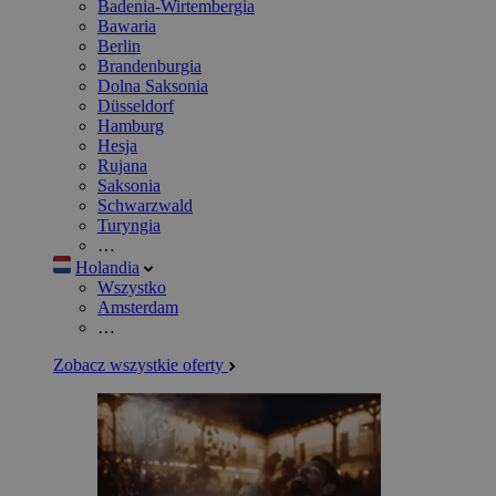
Badenia-Wirtembergia
Bawaria
Berlin
Brandenburgia
Dolna Saksonia
Düsseldorf
Hamburg
Hesja
Rujana
Saksonia
Schwarzwald
Turyngia
…
Holandia
Wszystko
Amsterdam
…
Zobacz wszystkie oferty