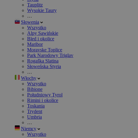
Tauplitz
Wysokie Taury
…
Słowenia
Wszystko
Alpy Sawińskie
Bled i okolice
Maribor
Moravske Toplice
Park Narodowy Triglav
Rogaška Slatina
Słoweńska Styria
…
Włochy
Wszystko
Bibione
Południowy Tyrol
Rimini i okolice
Toskania
Trydent
Umbria
…
Niemcy
Wszystko