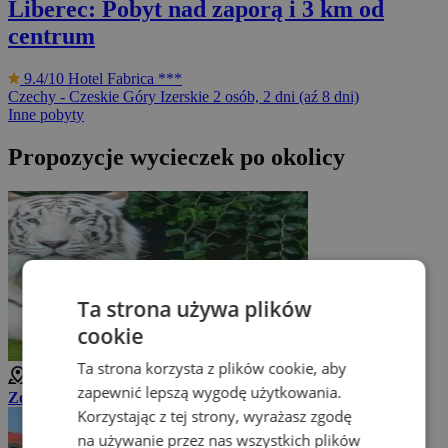
Liberec: Pobyt nad zaporą i 3 km od
centrum
9.4/10
Hotel Fabrica ***
Czechy - Czeskie Góry Izerskie
2 osób, 2 dni (aź 8 dni)
Inne pobyty
Propozycje wycieczek po okolicy
Ta strona używa plików
cookie
Ta strona korzysta z plików cookie, aby
1 km
zapewnić lepszą wygodę użytkowania.
Zoo Liberec
Korzystając z tej strony, wyrażasz zgodę
na używanie przez nas wszystkich plików