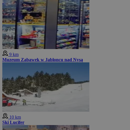
9 km
Muzeum Zabawek w Jabloncu nad Nysą
10 km
Ski Lucifer