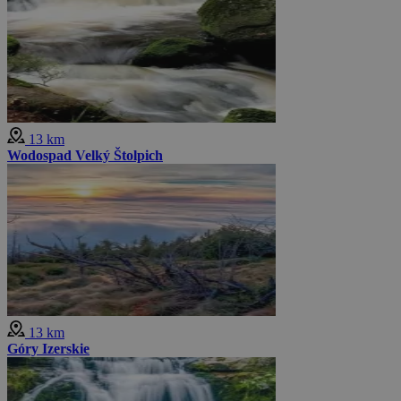
13 km
Wodospad Velký Štolpich
13 km
Góry Izerskie