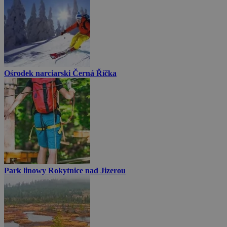
Ośrodek narciarski Černá Říčka
Park linowy Rokytnice nad Jizerou