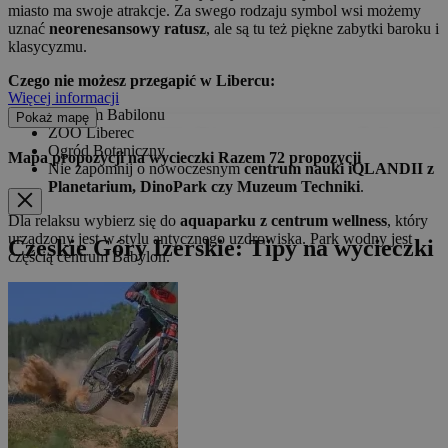
miasto ma swoje atrakcje. Za swego rodzaju symbol wsi możemy
uznać
neorenesansowy ratusz
, ale są tu też piękne zabytki baroku i
klasycyzmu.
Czego nie możesz przegapić w Libercu:
Więcej informacji
Centrum Babilonu
Pokaż mapę
ZOO Liberec
Ogród Botaniczny
Mapa propozycji na wycieczki
Razem
72
propozycji
Nie zapomnij o nowoczesnym
centrum nauki iQLANDII z
Planetarium, DinoPark czy Muzeum Techniki
.
Dla relaksu wybierz się do
aquaparku z centrum wellness
, który
urządzony jest w stylu antycznego uzdrowiska. Park wodny jest
Czeskie Góry Izerskie: Tipy na wycieczki
częścią centrum Babylon.