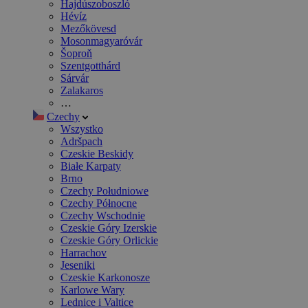
Hajdúszoboszló
Hévíz
Mezőkövesd
Mosonmagyaróvár
Šoproň
Szentgotthárd
Sárvár
Zalakaros
…
Czechy
Wszystko
Adršpach
Czeskie Beskidy
Białe Karpaty
Brno
Czechy Południowe
Czechy Północne
Czechy Wschodnie
Czeskie Góry Izerskie
Czeskie Góry Orlickie
Harrachov
Jeseniki
Czeskie Karkonosze
Karlowe Wary
Lednice i Valtice