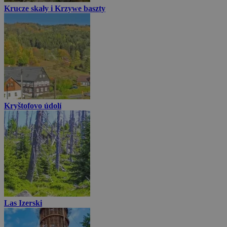
Krucze skały i Krzywe baszty
Kryštofovo údolí
Las Izerski