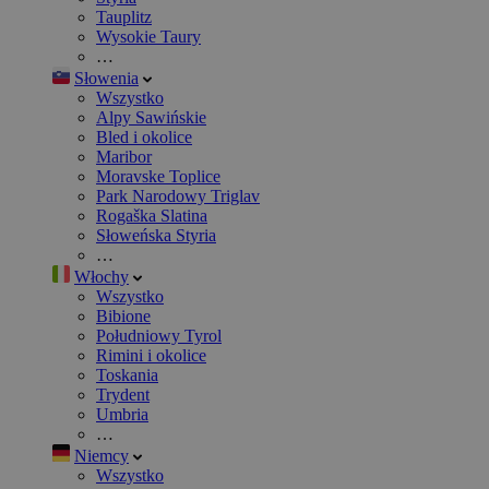
Tauplitz
Wysokie Taury
…
Słowenia
Wszystko
Alpy Sawińskie
Bled i okolice
Maribor
Moravske Toplice
Park Narodowy Triglav
Rogaška Slatina
Słoweńska Styria
…
Włochy
Wszystko
Bibione
Południowy Tyrol
Rimini i okolice
Toskania
Trydent
Umbria
…
Niemcy
Wszystko