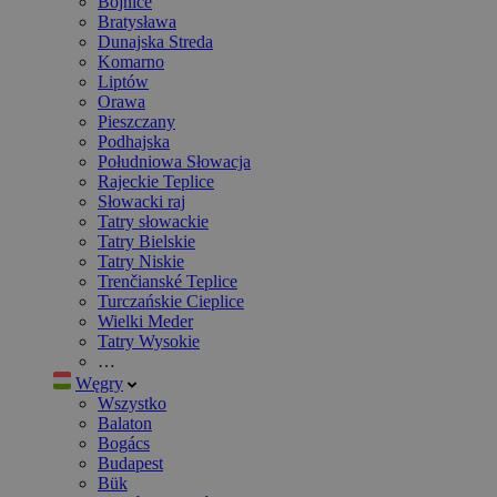
Bojnice
Bratysława
Dunajska Streda
Komarno
Liptów
Orawa
Pieszczany
Podhajska
Południowa Słowacja
Rajeckie Teplice
Słowacki raj
Tatry słowackie
Tatry Bielskie
Tatry Niskie
Trenčianské Teplice
Turczańskie Cieplice
Wielki Meder
Tatry Wysokie
…
Węgry
Wszystko
Balaton
Bogács
Budapest
Bük