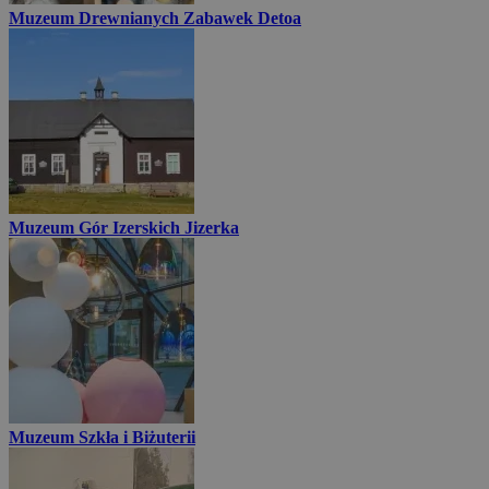
Muzeum Drewnianych Zabawek Detoa
Muzeum Gór Izerskich Jizerka
Muzeum Szkła i Biżuterii