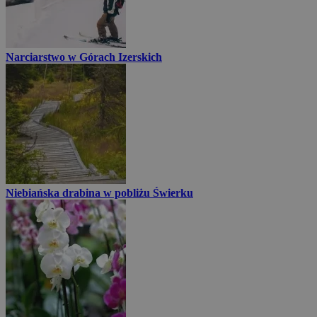
Narciarstwo w Górach Izerskich
Niebiańska drabina w pobliżu Świerku