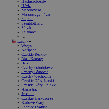
Hajdúszoboszló
Hévíz
Mezőkövesd
Mosonmagyaróvár
Šoproň
Szentgotthárd
Sárvár
Zalakaros
…
Czechy
Wszystko
Adršpach
Czeskie Beskidy
Białe Karpaty
Brno
Czechy Południowe
Czechy Północne
Czechy Wschodnie
Czeskie Góry Izerskie
Czeskie Góry Orlickie
Harrachov
Jeseniki
Czeskie Karkonosze
Karlowe Wary
Lednice i Valtice