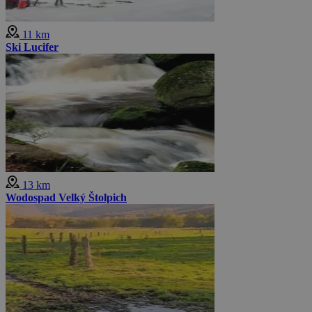
11 km
Ski Lucifer
13 km
Wodospad Velký Štolpich