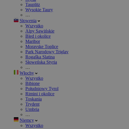
Tauplitz
Wysokie Taury
…
Słowenia
Wszystko
Alpy Sawińskie
Bled i okolice
Maribor
Moravske Toplice
Park Narodowy Triglav
Rogaška Slatina
Słoweńska Styria
…
Włochy
Wszystko
Bibione
Południowy Tyrol
Rimini i okolice
Toskania
Trydent
Umbria
…
Niemcy
Wszystko