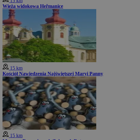
15 km
Wieża widokowa Heřmanice
15 km
Kościół Nawiedzenia Najświętszej Maryi Panny
15 km