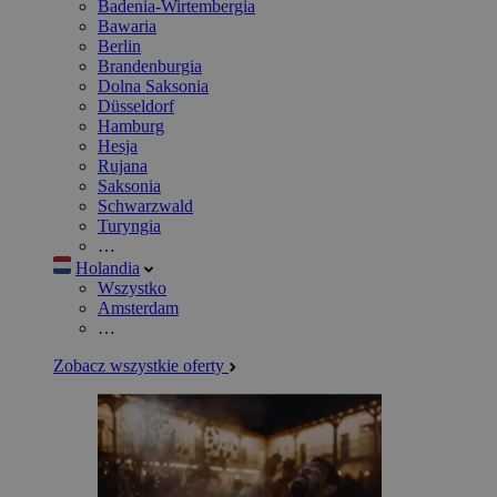
Badenia-Wirtembergia
Bawaria
Berlin
Brandenburgia
Dolna Saksonia
Düsseldorf
Hamburg
Hesja
Rujana
Saksonia
Schwarzwald
Turyngia
…
Holandia
Wszystko
Amsterdam
…
Zobacz wszystkie oferty