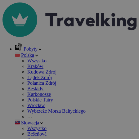
Pobyty
Polska
Wszystko
Kraków
Kudowa Zdrój
Lądek Zdrój
Polanica Zdrój
Beskidy
Karkonosze
Polskie Tatry
Wrocław
Wybrzeże Morza Bałtyckiego
…
Słowacja
Wszystko
Bešeňová