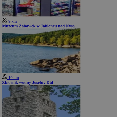
9 km
Muzeum Zabawek w Jabloncu nad Nysą
10 km
Zbiornik wodny Josefův Důl