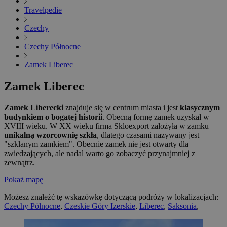
Travelpedie
Czechy
Czechy Północne
Zamek Liberec
Zamek Liberec
Zamek Liberecki
znajduje się w centrum miasta i jest
klasycznym
budynkiem o bogatej historii
. Obecną formę zamek uzyskał w
XVIII wieku. W XX wieku firma Skloexport założyła w zamku
unikalną wzorcownię szkła
, dlatego czasami nazywany jest
"szklanym zamkiem". Obecnie zamek nie jest otwarty dla
zwiedzających, ale nadal warto go zobaczyć przynajmniej z
zewnątrz.
Pokaż mapę
Możesz znaleźć tę wskazówkę dotyczącą podróży w lokalizacjach:
Czechy Północne
,
Czeskie Góry Izerskie
,
Liberec
,
Saksonia
,