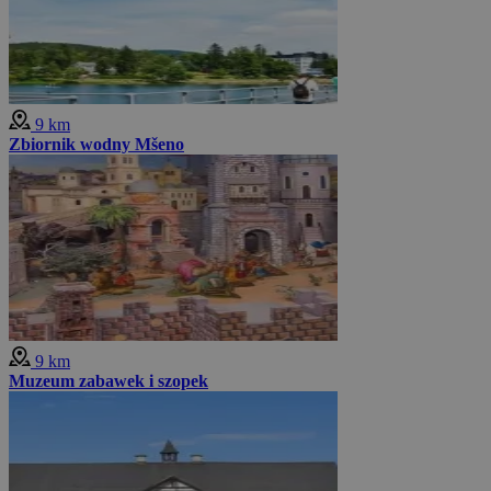
9 km
Zbiornik wodny Mšeno
9 km
Muzeum zabawek i szopek