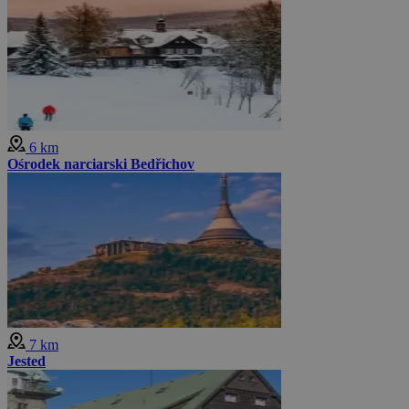
6 km
Ośrodek narciarski Bedřichov
7 km
Jested