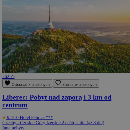
262 Zł
OUsunąć z ulubionych
Zapisz w ulubionych
Liberec: Pobyt nad zaporą i 3 km od
centrum
9.4/10
Hotel Fabrica ***
Czechy - Czeskie Góry Izerskie
2 osób, 2 dni (aź 8 dni)
Inne pobyty