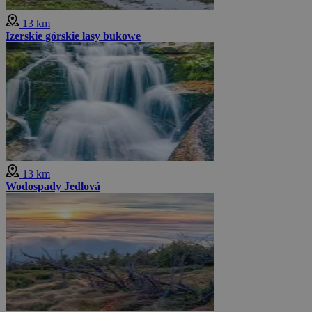
13 km
Izerskie górskie lasy bukowe
13 km
Wodospady Jedlová