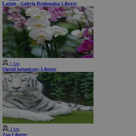
Łaźnie - Galeria Regionalna Liberec
1 km
Ogród botaniczny Liberec
2 km
Zoo Liberec