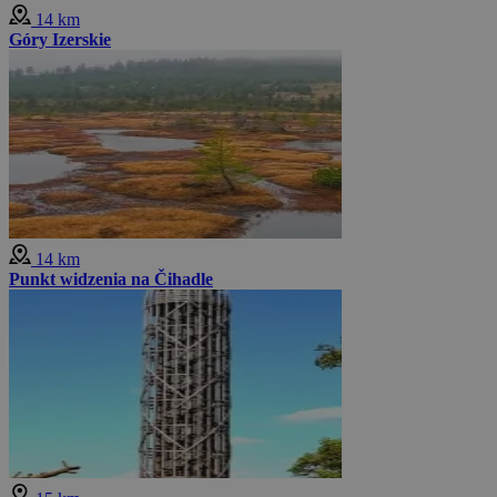
14 km
Góry Izerskie
14 km
Punkt widzenia na Čihadle