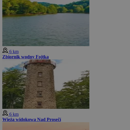
6 km
Zbiornik wodny Fojtka
6 km
Wieża widokowa Nad Prosečí