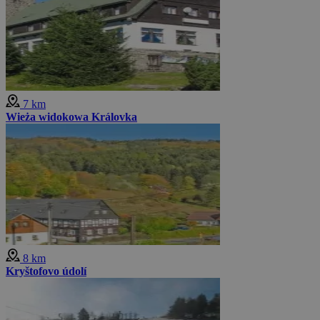
7 km
Wieża widokowa Královka
8 km
Kryštofovo údolí