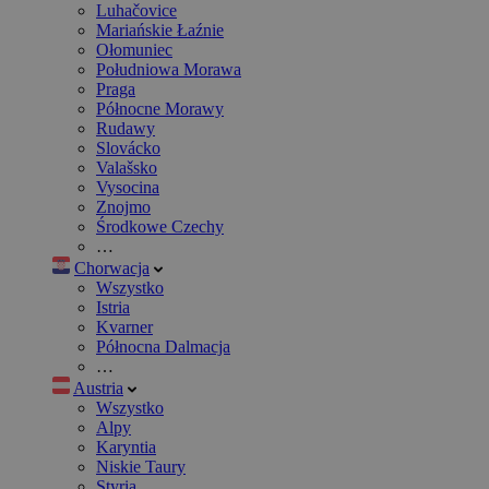
Luhačovice
Mariańskie Łaźnie
Ołomuniec
Południowa Morawa
Praga
Północne Morawy
Rudawy
Slovácko
Valašsko
Vysocina
Znojmo
Środkowe Czechy
…
Chorwacja
Wszystko
Istria
Kvarner
Północna Dalmacja
…
Austria
Wszystko
Alpy
Karyntia
Niskie Taury
Styria