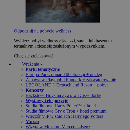
Odpocznij na pobycie wellness
Wybierz pobyt wellness z jacuzzi, sauną lub basenem
termalnym i ciesz się zasłużonym wypoczynkiem.
Chcę się zrelaksować
Wrażenia
Parki tematyczne
Europa-Park: ponad 100 atrakcji + nocleg
Zabawa w Playmobil Funpark + zakwaterowanie
LEGOLAND® Deutschland Resort + pobyt
Koncerty
Backstreet Boys na żywo w Düsseldorfie
Wystawy i ekspozycje
Studia filmowe Harry Potter™ + hotel
Studia filmowe Gry o Tron + hotel premium
Wieczór VIP w studiach Harry'ego Pottera
Muzea
Wizyta w Muzeum Mercedes-Benz