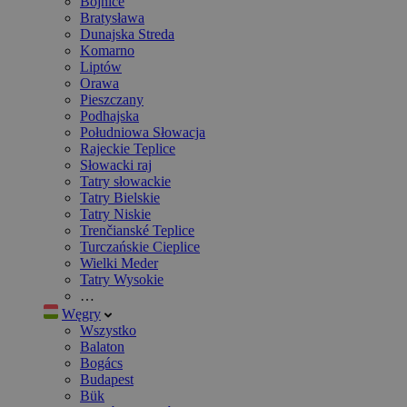
Bojnice
Bratysława
Dunajska Streda
Komarno
Liptów
Orawa
Pieszczany
Podhajska
Południowa Słowacja
Rajeckie Teplice
Słowacki raj
Tatry słowackie
Tatry Bielskie
Tatry Niskie
Trenčianské Teplice
Turczańskie Cieplice
Wielki Meder
Tatry Wysokie
…
Węgry
Wszystko
Balaton
Bogács
Budapest
Bük