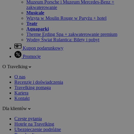
Muzeum Porsche i Muzeum Mercedes-Benz +
zakwaterowanie
Musicale
Wizyta w Moulin Rouge w Paryżu + hotel
Teatr
Aquaparki
Therme Erding Spa + zakwaterowanie premium
Wodny Świat Rulantica: Bilety i pobyt
Kupon podarunkowy
Promocje
O Travelking
O nas
Recenzje i doświadczenia
Travelking pomaga
Kariera
Kontakt
Dla klientów
Częste pytania
Hotele na Travelking
Ubezpieczenie podróżne