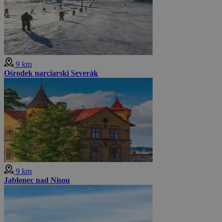
9 km
Ośrodek narciarski Severák
9 km
Jablonec nad Nisou