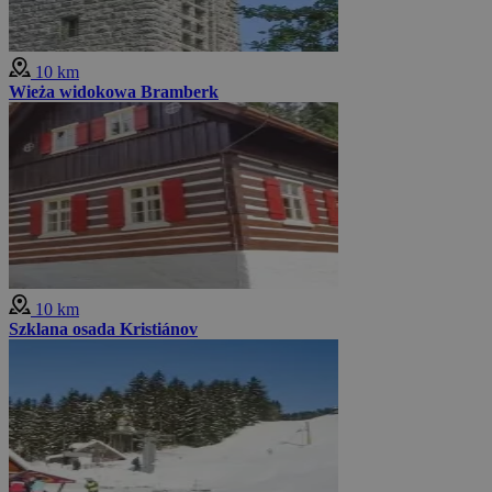
10 km
Wieża widokowa Bramberk
10 km
Szklana osada Kristiánov