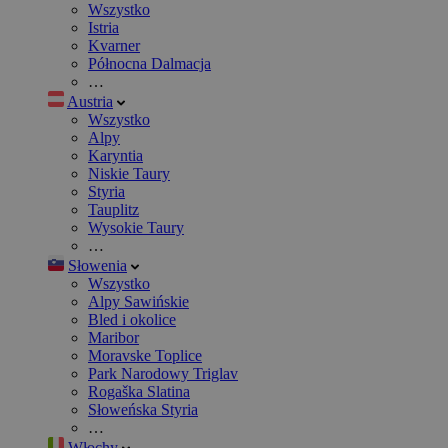
Wszystko
Istria
Kvarner
Północna Dalmacja
…
Austria
Wszystko
Alpy
Karyntia
Niskie Taury
Styria
Tauplitz
Wysokie Taury
…
Słowenia
Wszystko
Alpy Sawińskie
Bled i okolice
Maribor
Moravske Toplice
Park Narodowy Triglav
Rogaška Slatina
Słoweńska Styria
…
Włochy