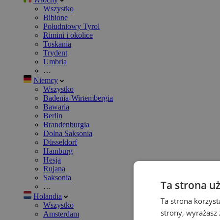
Wszystko
Bibione
Południowy Tyrol
Rimini i okolice
Toskania
Trydent
Umbria
…
Niemcy
Wszystko
Badenia-Wirtembergia
Bawaria
Berlin
Brandenburgia
Dolna Saksonia
Düsseldorf
Hamburg
Hesja
Rujana
Saksonia
Ta strona u
…
Holandia
Ta strona korzyst
Wszystko
strony, wyrażasz
Amsterdam