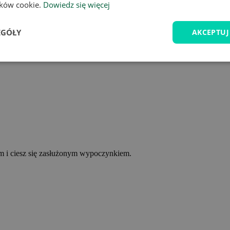
lików cookie.
Dowiedz się więcej
EGÓŁY
AKCEPTUJ
ym i ciesz się zasłużonym wypoczynkiem.