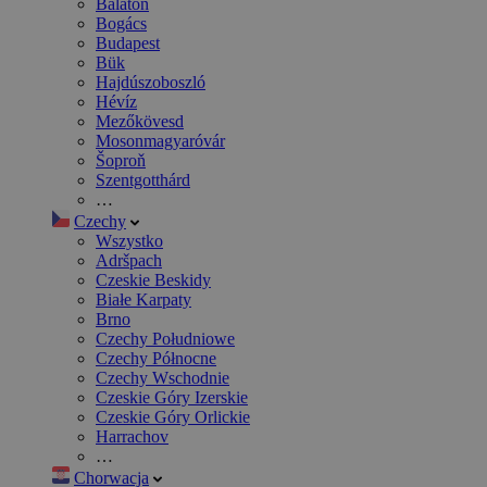
Balaton
Bogács
Budapest
Bük
Hajdúszoboszló
Hévíz
Mezőkövesd
Mosonmagyaróvár
Šoproň
Szentgotthárd
…
Czechy
Wszystko
Adršpach
Czeskie Beskidy
Białe Karpaty
Brno
Czechy Południowe
Czechy Północne
Czechy Wschodnie
Czeskie Góry Izerskie
Czeskie Góry Orlickie
Harrachov
…
Chorwacja