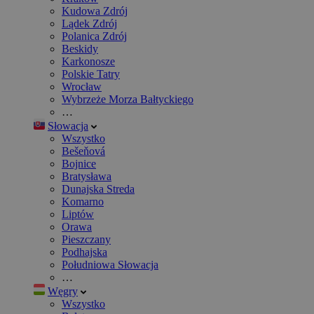
Kudowa Zdrój
Lądek Zdrój
Polanica Zdrój
Beskidy
Karkonosze
Polskie Tatry
Wrocław
Wybrzeże Morza Bałtyckiego
…
Słowacja
Wszystko
Bešeňová
Bojnice
Bratysława
Dunajska Streda
Komarno
Liptów
Orawa
Pieszczany
Podhajska
Południowa Słowacja
…
Węgry
Wszystko