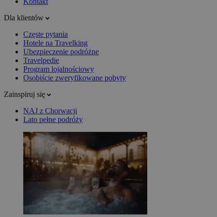
Kontakt
Dla klientów
Częste pytania
Hotele na Travelking
Ubezpieczenie podróżne
Travelpedie
Program lojalnościowy
Osobiście zweryfikowane pobyty
Zainspiruj się
NAJ z Chorwacji
Lato pełne podróży