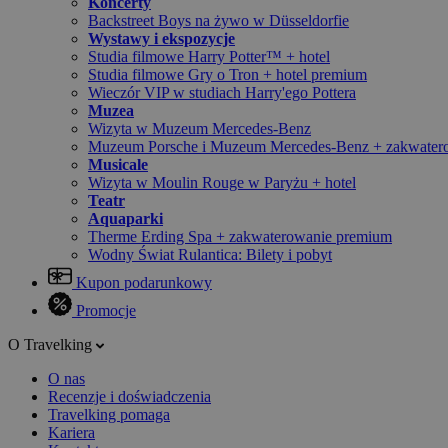
Koncerty
Backstreet Boys na żywo w Düsseldorfie
Wystawy i ekspozycje
Studia filmowe Harry Potter™ + hotel
Studia filmowe Gry o Tron + hotel premium
Wieczór VIP w studiach Harry'ego Pottera
Muzea
Wizyta w Muzeum Mercedes-Benz
Muzeum Porsche i Muzeum Mercedes-Benz + zakwater
Musicale
Wizyta w Moulin Rouge w Paryżu + hotel
Teatr
Aquaparki
Therme Erding Spa + zakwaterowanie premium
Wodny Świat Rulantica: Bilety i pobyt
Kupon podarunkowy
Promocje
O Travelking
O nas
Recenzje i doświadczenia
Travelking pomaga
Kariera