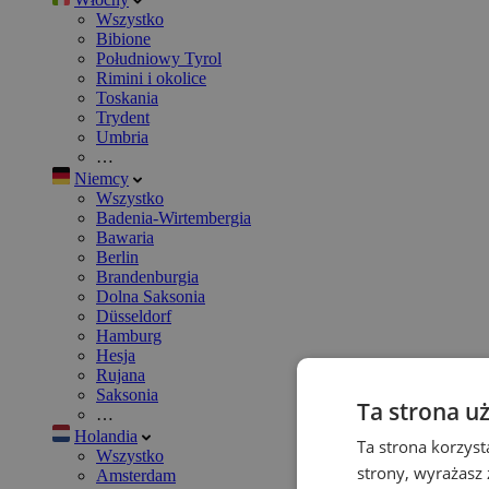
Wszystko
Bibione
Południowy Tyrol
Rimini i okolice
Toskania
Trydent
Umbria
…
Niemcy
Wszystko
Badenia-Wirtembergia
Bawaria
Berlin
Brandenburgia
Dolna Saksonia
Düsseldorf
Hamburg
Hesja
Rujana
Saksonia
Ta strona u
…
Holandia
Ta strona korzyst
Wszystko
strony, wyrażasz
Amsterdam