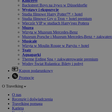
Koncerty
Backstreet Boys na żywo w Düsseldorfie
Wystawy i ekspozycje
Studia filmowe Harry Potter™ + hotel
Studia filmowe Gry o Tron + hotel premium
Wieczór VIP w studiach Harry'ego Pottera
Muzea
Wizyta w Muzeum Mercedes-Benz
Muzeum Porsche i Muzeum Mercedes-Benz + zakwater
Musicale
Wizyta w Moulin Rouge w Paryżu + hotel
Teatr
Aquaparki
Therme Erding Spa + zakwaterowanie premium
Wodny Świat Rulantica: Bilety i pobyt
Kupon podarunkowy
Promocje
O Travelking
O nas
Recenzje i doświadczenia
Travelking pomaga
Kariera