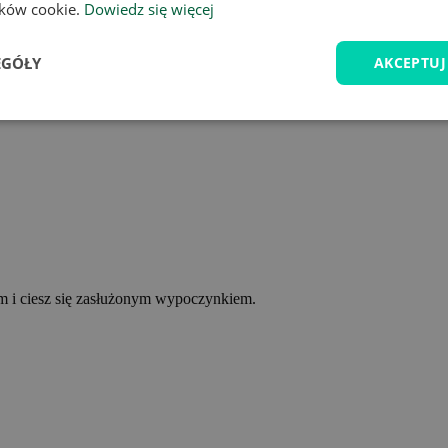
lików cookie.
Dowiedz się więcej
EGÓŁY
AKCEPTUJ
ym i ciesz się zasłużonym wypoczynkiem.