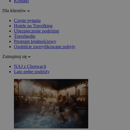
Kontakt
Dla klientów
Częste pytania
Hotele na Travelking
Ubezpieczenie podróżne
Travelpedie
Program lojalnościowy
Osobiście zweryfikowane pobyty
Zainspiruj się
NAJ z Chorwacji
Lato pełne podróży