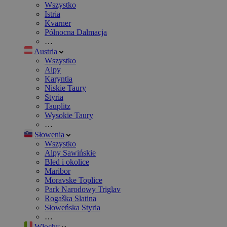
Wszystko
Istria
Kvarner
Północna Dalmacja
…
Austria
Wszystko
Alpy
Karyntia
Niskie Taury
Styria
Tauplitz
Wysokie Taury
…
Słowenia
Wszystko
Alpy Sawińskie
Bled i okolice
Maribor
Moravske Toplice
Park Narodowy Triglav
Rogaška Slatina
Słoweńska Styria
…
Włochy