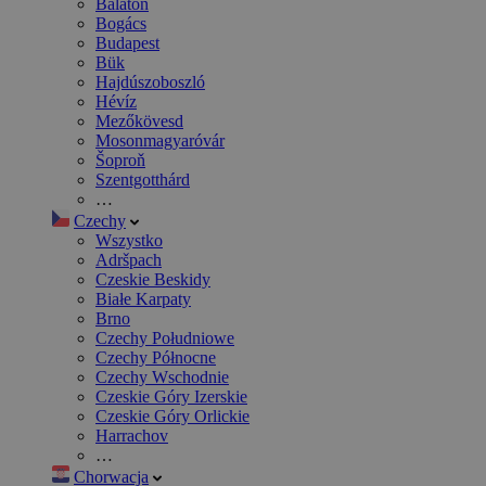
Balaton
Bogács
Budapest
Bük
Hajdúszoboszló
Hévíz
Mezőkövesd
Mosonmagyaróvár
Šoproň
Szentgotthárd
…
Czechy
Wszystko
Adršpach
Czeskie Beskidy
Białe Karpaty
Brno
Czechy Południowe
Czechy Północne
Czechy Wschodnie
Czeskie Góry Izerskie
Czeskie Góry Orlickie
Harrachov
…
Chorwacja