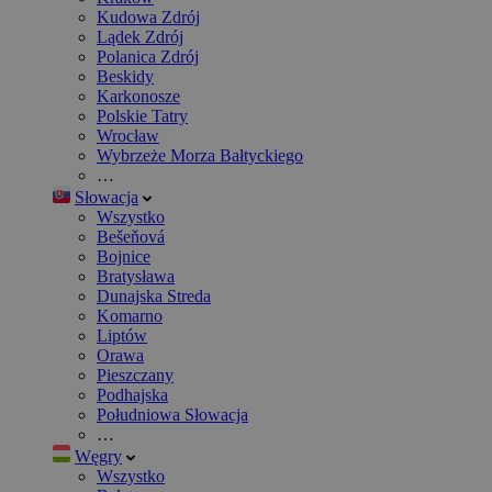
Kudowa Zdrój
Lądek Zdrój
Polanica Zdrój
Beskidy
Karkonosze
Polskie Tatry
Wrocław
Wybrzeże Morza Bałtyckiego
…
Słowacja
Wszystko
Bešeňová
Bojnice
Bratysława
Dunajska Streda
Komarno
Liptów
Orawa
Pieszczany
Podhajska
Południowa Słowacja
…
Węgry
Wszystko