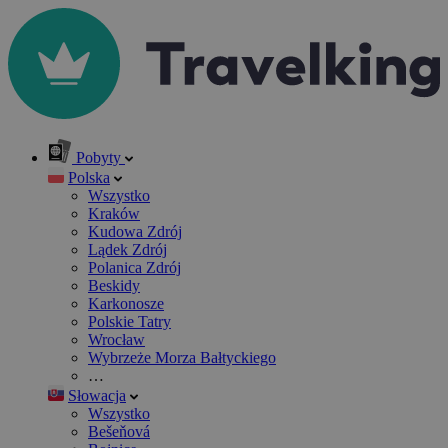
Pobyty
Polska
Wszystko
Kraków
Kudowa Zdrój
Lądek Zdrój
Polanica Zdrój
Beskidy
Karkonosze
Polskie Tatry
Wrocław
Wybrzeże Morza Bałtyckiego
…
Słowacja
Wszystko
Bešeňová