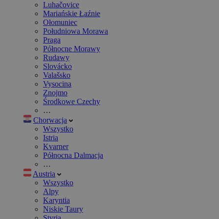
Luhačovice
Mariańskie Łaźnie
Ołomuniec
Południowa Morawa
Praga
Północne Morawy
Rudawy
Slovácko
Valašsko
Vysocina
Znojmo
Środkowe Czechy
…
Chorwacja
Wszystko
Istria
Kvarner
Północna Dalmacja
…
Austria
Wszystko
Alpy
Karyntia
Niskie Taury
Styria