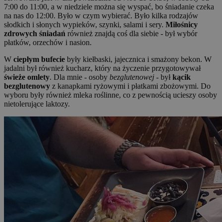
7:00 do 11:00, a w niedziele można się wyspać, bo śniadanie czeka
na nas do 12:00. Było w czym wybierać. Było kilka rodzajów
słodkich i słonych wypieków, szynki, salami i sery.
Miłośnicy
zdrowych śniadań
również znajdą coś dla siebie - był wybór
płatków, orzechów i nasion.
W
ciepłym bufecie
były kiełbaski, jajecznica i smażony bekon. W
jadalni był również kucharz, który na życzenie przygotowywał
świeże omlety
. Dla mnie - osoby
bezglutenowej
- był
kącik
bezglutenowy
z kanapkami ryżowymi i płatkami zbożowymi. Do
wyboru były również mleka roślinne, co z pewnością ucieszy osoby
nietolerujące laktozy.