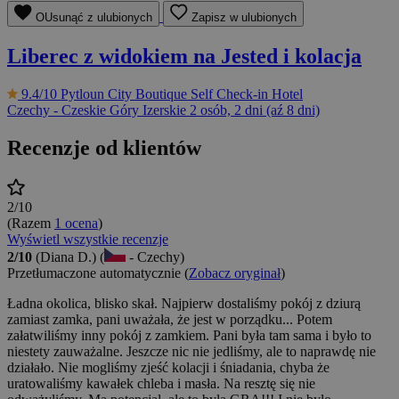
OUsunąć z ulubionych
Zapisz w ulubionych
Liberec z widokiem na Jested i kolacja
9.4/10
Pytloun City Boutique Self Check-in Hotel
Czechy - Czeskie Góry Izerskie
2 osób, 2 dni (aź 8 dni)
Recenzje od klientów
2/10
(Razem
1 ocena
)
Wyświetl wszystkie recenzje
2/10
(Diana D.) (
- Czechy)
Przetłumaczone automatycznie (
Zobacz oryginał
)
Ładna okolica, blisko skał. Najpierw dostaliśmy pokój z dziurą
zamiast zamka, pani uważała, że jest w porządku... Potem
załatwiliśmy inny pokój z zamkiem. Pani była tam sama i było to
niestety zauważalne. Jeszcze nic nie jedliśmy, ale to naprawdę nie
działało. Nie mogliśmy zjeść kolacji i śniadania, chyba że
uratowaliśmy kawałek chleba i masła. Na resztę się nie