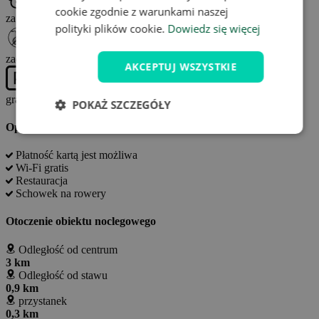
Zwierzęta domowe
cookie zgodnie z warunkami naszej
za 250 Kč/noc
polityki plików cookie.
Dowiedz się więcej
Dla osób niepełnosprawnych
zadna
AKCEPTUJ WSZYSTKIE
Parking
gratis
POKAŻ SZCZEGÓŁY
Opcje zakwaterowania
Płatność kartą jest możliwa
Wi-Fi gratis
Restauracja
Schowek na rowery
Otoczenie obiektu noclegowego
Odległość od centrum
3 km
Odległość od stawu
0,9 km
przystanek
0,3 km