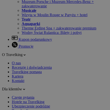
Muzeum Porsche i Muzeum Mercedes-Benz +
zakwaterowanie
Musicale
Wizyta w Moulin Rouge w Paryżu + hotel
Teatr
Aquaparki
Therme Erding Spa + zakwaterowanie premium
Wodny Świat Rulantica: Bilety i pobyt
Kupon podarunkowy
Promocje
O Travelking
O nas
Recenzje i doświadczenia
Travelking pomaga
Kariera
Kontakt
Dla klientów
Częste pytania
Hotele na Travelking
Ubezpieczenie podróżne