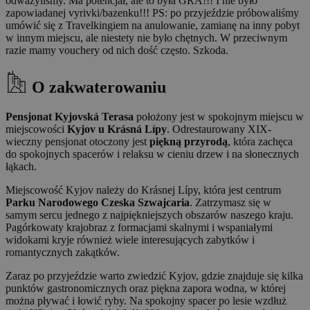
odważyliśmy. Ma potencjał, ale to była GRA!!! I nie było
zapowiadanej vyrivki/bazenku!!! PS: po przyjeździe próbowaliśmy
umówić się z Travelkingiem na anulowanie, zamianę na inny pobyt
w innym miejscu, ale niestety nie było chętnych. W przeciwnym
razie mamy vouchery od nich dość często. Szkoda.
O zakwaterowaniu
Pensjonat Kyjovská Terasa
położony jest w spokojnym miejscu w
miejscowości
Kyjov u Krásná Lípy
. Odrestaurowany XIX-
wieczny pensjonat otoczony jest
piękną przyrodą
, która zachęca
do spokojnych spacerów i relaksu w cieniu drzew i na słonecznych
łąkach.
Miejscowość Kyjov należy do Krásnej Lípy, która jest centrum
Parku Narodowego Czeska Szwajcaria
. Zatrzymasz się w
samym sercu jednego z najpiękniejszych obszarów naszego kraju.
Pagórkowaty krajobraz z formacjami skalnymi i wspaniałymi
widokami kryje również wiele interesujących zabytków i
romantycznych zakątków.
Zaraz po przyjeździe warto zwiedzić Kyjov, gdzie znajduje się kilka
punktów gastronomicznych oraz piękna zapora wodna, w której
można pływać i łowić ryby. Na spokojny spacer po lesie wzdłuż