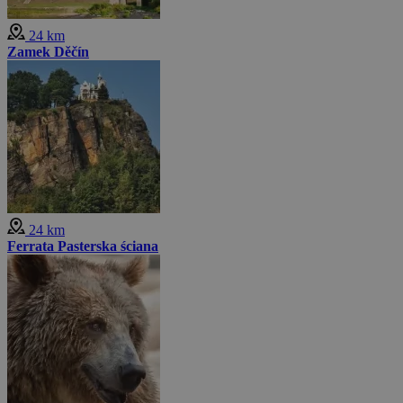
24 km
Zamek Děčín
24 km
Ferrata Pasterska ściana