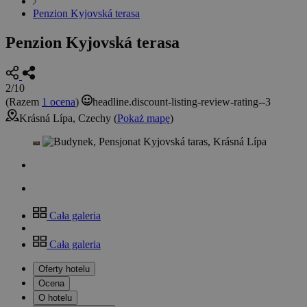
Penzion Kyjovská terasa
Penzion Kyjovská terasa
2/10
(Razem
1 ocena
)
headline.discount-listing-review-rating--3
Krásná Lípa, Czechy (
Pokaż mapę
)
Cała galeria
Cała galeria
Oferty hotelu
Ocena
O hotelu