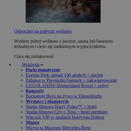
Odpocznij na pobycie wellness
Wybierz pobyt wellness z jacuzzi, sauną lub basenem
termalnym i ciesz się zasłużonym wypoczynkiem.
Chcę się zrelaksować
Wrażenia
Parki tematyczne
Europa-Park: ponad 100 atrakcji + nocleg
Zabawa w Playmobil Funpark + zakwaterowanie
LEGOLAND® Deutschland Resort + pobyt
Koncerty
Backstreet Boys na żywo w Düsseldorfie
Wystawy i ekspozycje
Studia filmowe Harry Potter™ + hotel
Studia filmowe Gry o Tron + hotel premium
Wieczór VIP w studiach Harry'ego Pottera
Muzea
Wizyta w Muzeum Mercedes-Benz