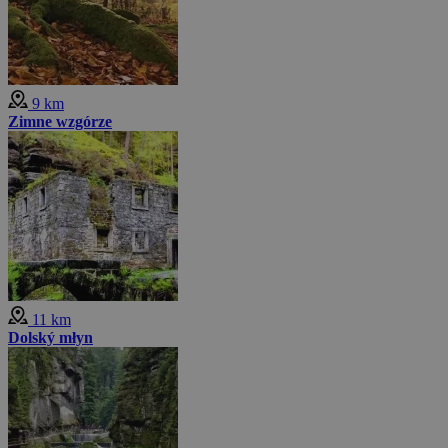
9 km
Zimne wzgórze
11 km
Dolský młyn