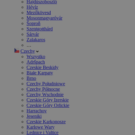
Hajdúszoboszló
Hévíz
Mezőkövesd
Mosonmagyaróvár
Šoproň
Szentgotthárd
Sárvár
Zalakaros
…
Czechy
Wszystko
Adršpach
Czeskie Beskidy
Białe Karpaty
Brno
Czechy Południowe
Czechy Północne
Czechy Wschodnie
Czeskie Góry Izerskie
Czeskie Góry Orlickie
Harrachov
Jeseniki
Czeskie Karkonosze
Karlowe Wary
Lednice i Valtice