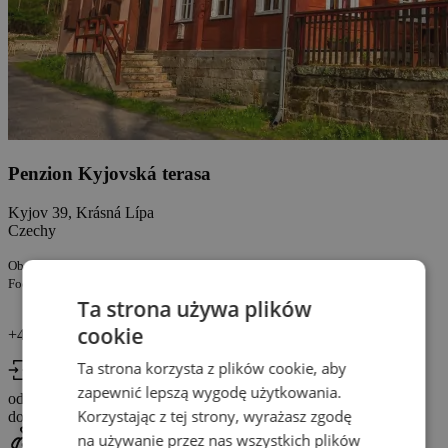
Penzion Kyjovská terasa
Kyjov 39, Krásná Lípa
Czechy
Obsługiwany przez firmę:
Food&Relax s.r.o. PESEL: 07242450
Ta strona używa plików
cookie
+420 774 741 610
Ta strona korzysta z plików cookie, aby
Check In
zapewnić lepszą wygodę użytkowania.
od 14:00
Check Out
Korzystając z tej strony, wyrażasz zgodę
do 10:00
na używanie przez nas wszystkich plików