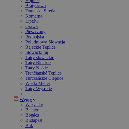
Bojnice
Bratysława
Dunajska Streda
Komarno
Liptów
Orawa
Pieszczany
Podhajska
Południowa Słowacja
Rajeckie Teplice
Słowacki raj
Tatry słowackie
Tatry Bielskie
Tatry Niskie
Trenčianské Teplice
Turczańskie Cieplice
Wielki Meder
Tatry Wysokie
…
Węgry
Wszystko
Balaton
Bogács
Budapest
Bük