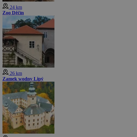
24 km
Zoo Děčín
26 km
Zamek wodny Lipý