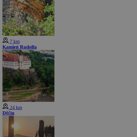
7 km
Kamień Rudolfa
24 km
Děčín