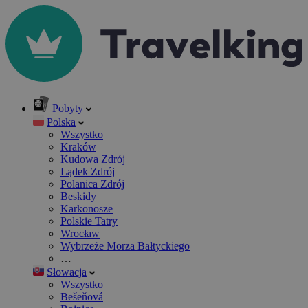
Pobyty
Polska
Wszystko
Kraków
Kudowa Zdrój
Lądek Zdrój
Polanica Zdrój
Beskidy
Karkonosze
Polskie Tatry
Wrocław
Wybrzeże Morza Bałtyckiego
…
Słowacja
Wszystko
Bešeňová