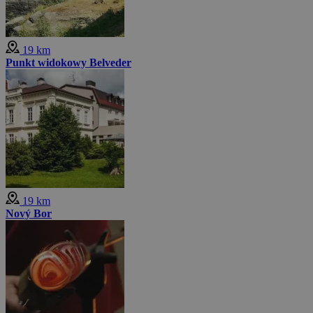
19 km
Punkt widokowy Belveder
19 km
Nový Bor