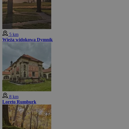
5 km
Wieża widokowa Dymník
8 km
Loreto Rumburk