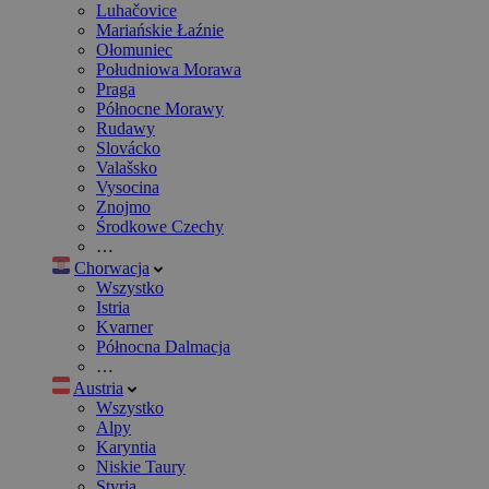
Luhačovice
Mariańskie Łaźnie
Ołomuniec
Południowa Morawa
Praga
Północne Morawy
Rudawy
Slovácko
Valašsko
Vysocina
Znojmo
Środkowe Czechy
…
Chorwacja
Wszystko
Istria
Kvarner
Północna Dalmacja
…
Austria
Wszystko
Alpy
Karyntia
Niskie Taury
Styria