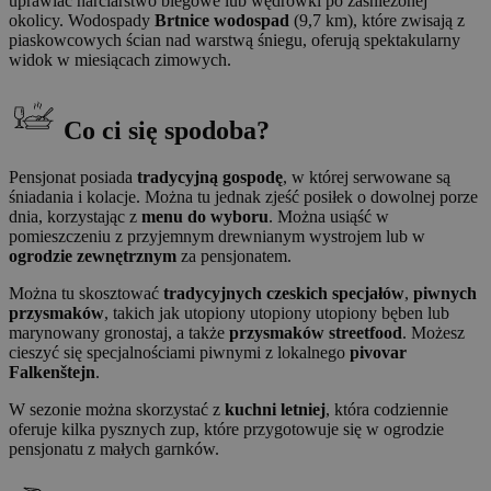
uprawiać narciarstwo biegowe lub wędrówki po zaśnieżonej
okolicy. Wodospady
Brtnice wodospad
(9,7 km), które zwisają z
piaskowcowych ścian nad warstwą śniegu, oferują spektakularny
widok w miesiącach zimowych.
Co ci się spodoba?
Pensjonat posiada
tradycyjną gospodę
, w której serwowane są
śniadania i kolacje. Można tu jednak zjeść posiłek o dowolnej porze
dnia, korzystając z
menu do wyboru
. Można usiąść w
pomieszczeniu z przyjemnym drewnianym wystrojem lub w
ogrodzie zewnętrznym
za pensjonatem.
Można tu skosztować
tradycyjnych czeskich specjałów
,
piwnych
przysmaków
, takich jak utopiony utopiony utopiony bęben lub
marynowany gronostaj, a także
przysmaków streetfood
. Możesz
cieszyć się specjalnościami piwnymi z lokalnego
pivovar
Falkenštejn
.
W sezonie można skorzystać z
kuchni letniej
, która codziennie
oferuje kilka pysznych zup, które przygotowuje się w ogrodzie
pensjonatu z małych garnków.