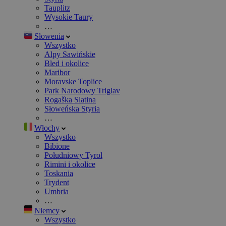
Tauplitz
Wysokie Taury
…
Słowenia
Wszystko
Alpy Sawińskie
Bled i okolice
Maribor
Moravske Toplice
Park Narodowy Triglav
Rogaška Slatina
Słoweńska Styria
…
Włochy
Wszystko
Bibione
Południowy Tyrol
Rimini i okolice
Toskania
Trydent
Umbria
…
Niemcy
Wszystko