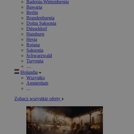
Badenia-Wirtembergia
Bawaria
Berlin
Brandenburgia
Dolna Saksonia
Düsseldorf
Hamburg
Hesja
Rujana
Saksonia
Schwarzwald
Turyngia
…
Holandia
Wszystko
Amsterdam
…
Zobacz wszystkie oferty