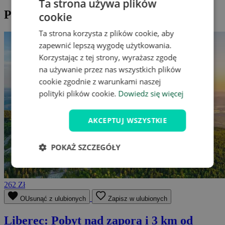
Ta strona używa plików
Pobyty w okolicy
cookie
Ta strona korzysta z plików cookie, aby
zapewnić lepszą wygodę użytkowania.
Korzystając z tej strony, wyrażasz zgodę
na używanie przez nas wszystkich plików
cookie zgodnie z warunkami naszej
polityki plików cookie.
Dowiedz się więcej
AKCEPTUJ WSZYSTKIE
POKAŻ SZCZEGÓŁY
262 Zł
OUsunąć z ulubionych
Zapisz w ulubionych
Liberec: Pobyt nad zaporą i 3 km od