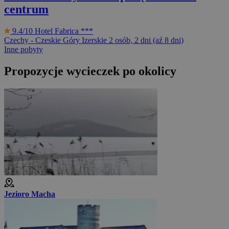
centrum
9.4/10
Hotel Fabrica ***
Czechy - Czeskie Góry Izerskie
2 osób, 2 dni (aź 8 dni)
Inne pobyty
Propozycje wycieczek po okolicy
Jezioro Macha