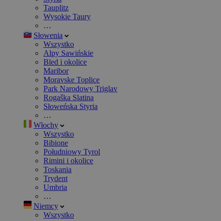
Tauplitz
Wysokie Taury
…
Słowenia
Wszystko
Alpy Sawińskie
Bled i okolice
Maribor
Moravske Toplice
Park Narodowy Triglav
Rogaška Slatina
Słoweńska Styria
…
Włochy
Wszystko
Bibione
Południowy Tyrol
Rimini i okolice
Toskania
Trydent
Umbria
…
Niemcy
Wszystko