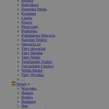
Bojnice
Bratysława
Dunajska Streda
Komarno
Liptów
Orawa
Pieszczany
Podhajska
Południowa Słowacja
Rajeckie Teplice
Słowacki raj
Tatry słowackie
Tatry Bielskie
Tatry Niskie
Trenčianské Teplice
Turczańskie Cieplice
Wielki Meder
Tatry Wysokie
…
Węgry
Wszystko
Balaton
Bogács
Budapest
Bük