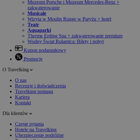
Muzeum Porsche i Muzeum Mercedes-Benz +
zakwaterowanie
Musicale
Wizyta w Moulin Rouge w Paryżu + hotel
Teatr
Aquaparki
Therme Erding Spa + zakwaterowanie premium
Wodny Świat Rulantica: Bilety i pobyt
Kupon podarunkowy
Promocje
O Travelking
O nas
Recenzje i doświadczenia
Travelking pomaga
Kariera
Kontakt
Dla klientów
Częste pytania
Hotele na Travelking
Ubezpieczenie podróżne