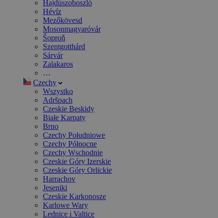
Hajdúszoboszló
Hévíz
Mezőkövesd
Mosonmagyaróvár
Šoproň
Szentgotthárd
Sárvár
Zalakaros
…
Czechy
Wszystko
Adršpach
Czeskie Beskidy
Białe Karpaty
Brno
Czechy Południowe
Czechy Północne
Czechy Wschodnie
Czeskie Góry Izerskie
Czeskie Góry Orlickie
Harrachov
Jeseniki
Czeskie Karkonosze
Karlowe Wary
Lednice i Valtice