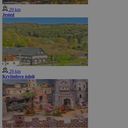
29 km
Jested
29 km
Kryštofovo údolí