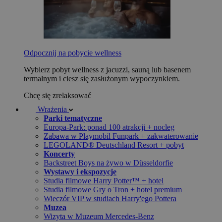
Odpocznij na pobycie wellness
Wybierz pobyt wellness z jacuzzi, sauną lub basenem
termalnym i ciesz się zasłużonym wypoczynkiem.
Chcę się zrelaksować
Wrażenia
Parki tematyczne
Europa-Park: ponad 100 atrakcji + nocleg
Zabawa w Playmobil Funpark + zakwaterowanie
LEGOLAND® Deutschland Resort + pobyt
Koncerty
Backstreet Boys na żywo w Düsseldorfie
Wystawy i ekspozycje
Studia filmowe Harry Potter™ + hotel
Studia filmowe Gry o Tron + hotel premium
Wieczór VIP w studiach Harry'ego Pottera
Muzea
Wizyta w Muzeum Mercedes-Benz