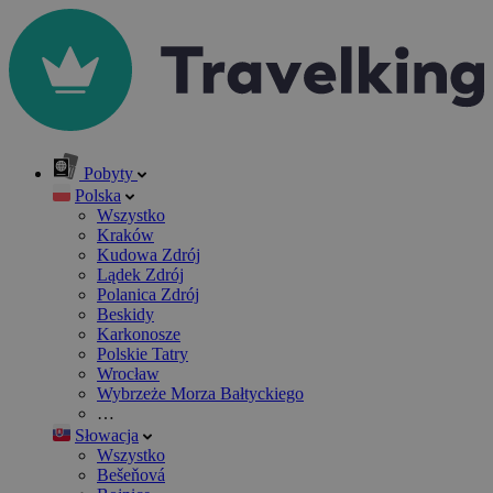
Pobyty
Polska
Wszystko
Kraków
Kudowa Zdrój
Lądek Zdrój
Polanica Zdrój
Beskidy
Karkonosze
Polskie Tatry
Wrocław
Wybrzeże Morza Bałtyckiego
…
Słowacja
Wszystko
Bešeňová