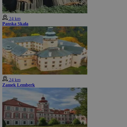
24 km
Panska Skała
24 km
Zamek Lemberk