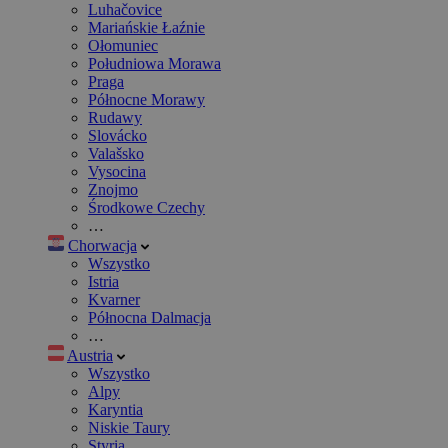
Luhačovice
Mariańskie Łaźnie
Ołomuniec
Południowa Morawa
Praga
Północne Morawy
Rudawy
Slovácko
Valašsko
Vysocina
Znojmo
Środkowe Czechy
…
Chorwacja
Wszystko
Istria
Kvarner
Północna Dalmacja
…
Austria
Wszystko
Alpy
Karyntia
Niskie Taury
Styria