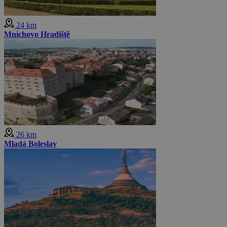
24 km
Mnichovo Hradiště
26 km
Mladá Boleslav