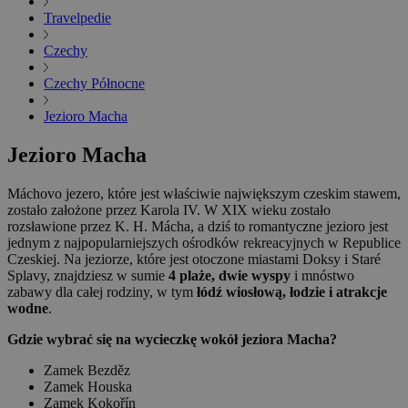
Travelpedie
Czechy
Czechy Północne
Jezioro Macha
Jezioro Macha
Máchovo jezero, które jest właściwie największym czeskim stawem,
zostało założone przez Karola IV. W XIX wieku zostało
rozsławione przez K. H. Mácha, a dziś to romantyczne jezioro jest
jednym z najpopularniejszych ośrodków rekreacyjnych w Republice
Czeskiej. Na jeziorze, które jest otoczone miastami Doksy i Staré
Splavy, znajdziesz w sumie
4 plaże, dwie wyspy
i mnóstwo
zabawy dla całej rodziny, w tym
łódź wiosłową, łodzie i atrakcje
wodne
.
Gdzie wybrać się na wycieczkę wokół jeziora Macha?
Zamek Bezděz
Zamek Houska
Zamek Kokořín