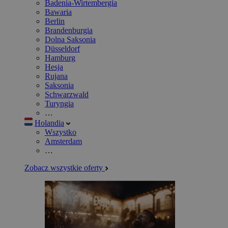
Badenia-Wirtembergia
Bawaria
Berlin
Brandenburgia
Dolna Saksonia
Düsseldorf
Hamburg
Hesja
Rujana
Saksonia
Schwarzwald
Turyngia
…
Holandia
Wszystko
Amsterdam
…
Zobacz wszystkie oferty