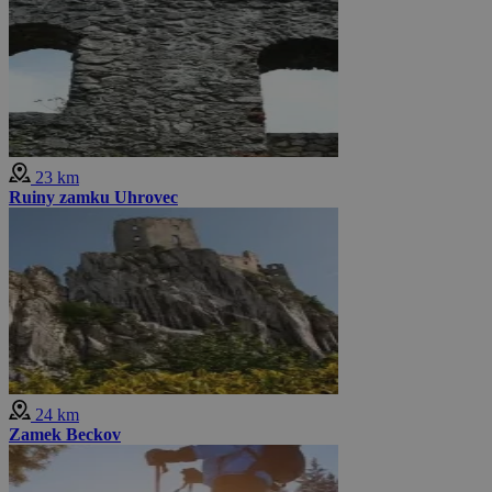
23 km
Ruiny zamku Uhrovec
24 km
Zamek Beckov