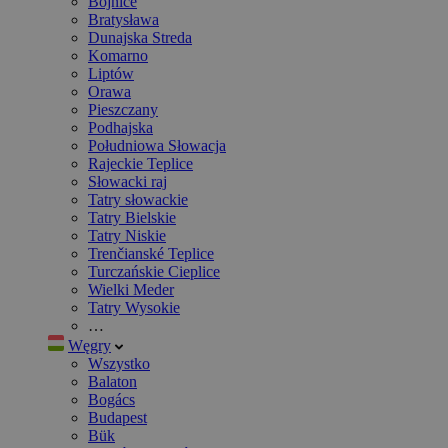
Bojnice
Bratysława
Dunajska Streda
Komarno
Liptów
Orawa
Pieszczany
Podhajska
Południowa Słowacja
Rajeckie Teplice
Słowacki raj
Tatry słowackie
Tatry Bielskie
Tatry Niskie
Trenčianské Teplice
Turczańskie Cieplice
Wielki Meder
Tatry Wysokie
…
Węgry
Wszystko
Balaton
Bogács
Budapest
Bük