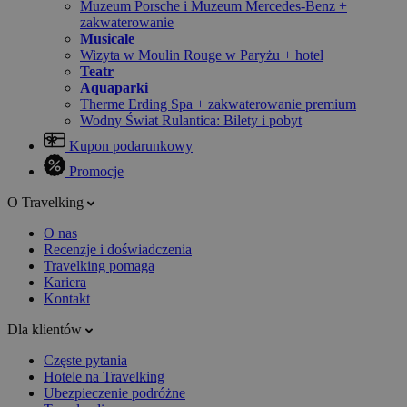
Muzeum Porsche i Muzeum Mercedes-Benz +
zakwaterowanie
Musicale
Wizyta w Moulin Rouge w Paryżu + hotel
Teatr
Aquaparki
Therme Erding Spa + zakwaterowanie premium
Wodny Świat Rulantica: Bilety i pobyt
Kupon podarunkowy
Promocje
O Travelking
O nas
Recenzje i doświadczenia
Travelking pomaga
Kariera
Kontakt
Dla klientów
Częste pytania
Hotele na Travelking
Ubezpieczenie podróżne