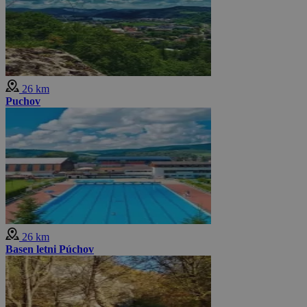
26 km
Puchov
26 km
Basen letni Púchov