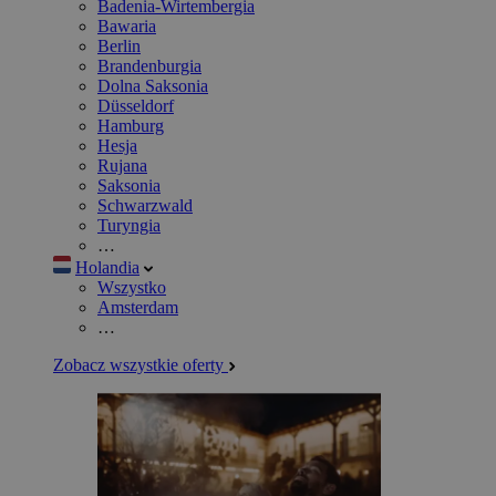
Badenia-Wirtembergia
Bawaria
Berlin
Brandenburgia
Dolna Saksonia
Düsseldorf
Hamburg
Hesja
Rujana
Saksonia
Schwarzwald
Turyngia
…
Holandia
Wszystko
Amsterdam
…
Zobacz wszystkie oferty