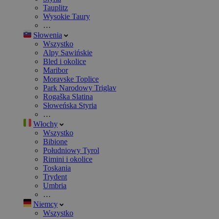
Tauplitz
Wysokie Taury
…
Słowenia
Wszystko
Alpy Sawińskie
Bled i okolice
Maribor
Moravske Toplice
Park Narodowy Triglav
Rogaška Slatina
Słoweńska Styria
…
Włochy
Wszystko
Bibione
Południowy Tyrol
Rimini i okolice
Toskania
Trydent
Umbria
…
Niemcy
Wszystko