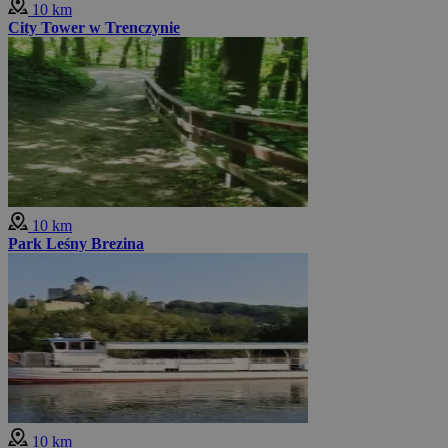
10 km
City Tower w Trenczynie
10 km
Park Leśny Brezina
10 km