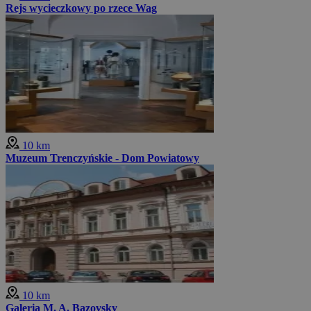
Rejs wycieczkowy po rzece Wag
10 km
Muzeum Trenczyńskie - Dom Powiatowy
10 km
Galeria M. A. Bazovsky