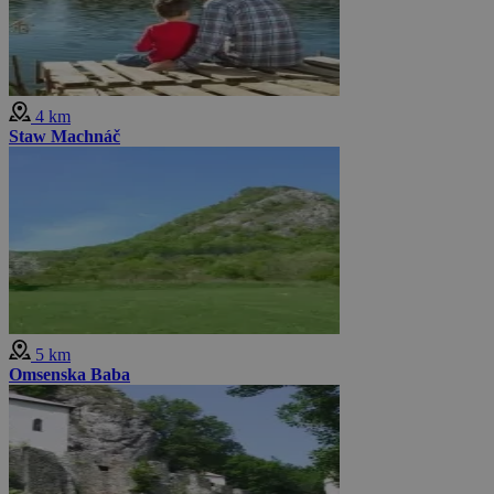
4 km
Staw Machnáč
5 km
Omsenska Baba