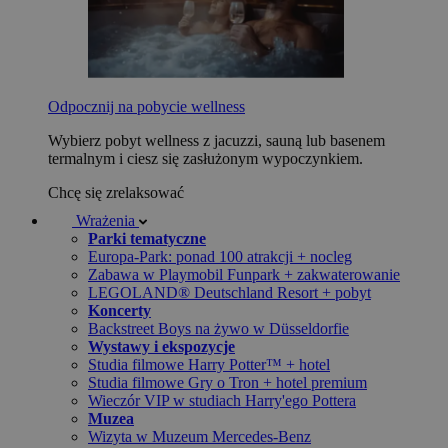
Odpocznij na pobycie wellness
Wybierz pobyt wellness z jacuzzi, sauną lub basenem
termalnym i ciesz się zasłużonym wypoczynkiem.
Chcę się zrelaksować
Wrażenia
Parki tematyczne
Europa-Park: ponad 100 atrakcji + nocleg
Zabawa w Playmobil Funpark + zakwaterowanie
LEGOLAND® Deutschland Resort + pobyt
Koncerty
Backstreet Boys na żywo w Düsseldorfie
Wystawy i ekspozycje
Studia filmowe Harry Potter™ + hotel
Studia filmowe Gry o Tron + hotel premium
Wieczór VIP w studiach Harry'ego Pottera
Muzea
Wizyta w Muzeum Mercedes-Benz