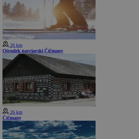
26 km
Ośrodek narciarski Čičmany
26 km
Čičmany