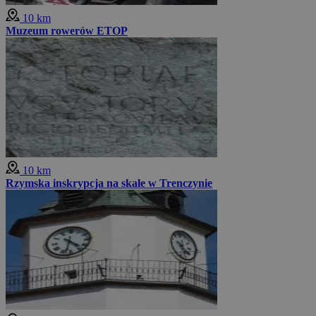
10 km
Muzeum rowerów ETOP
10 km
Rzymska inskrypcja na skale w Trenczynie