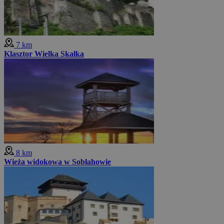
7 km
Klasztor Wielka Skałka
8 km
Wieża widokowa w Sobłahowie