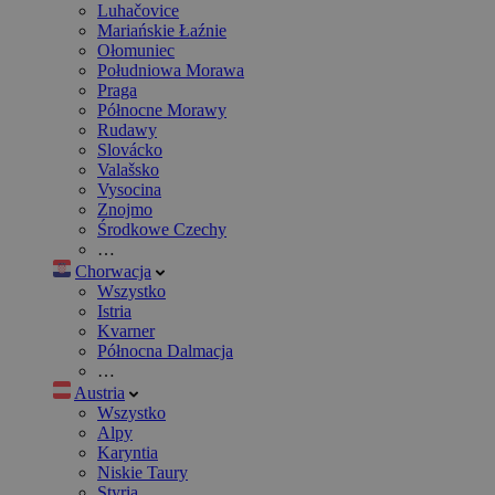
Luhačovice
Mariańskie Łaźnie
Ołomuniec
Południowa Morawa
Praga
Północne Morawy
Rudawy
Slovácko
Valašsko
Vysocina
Znojmo
Środkowe Czechy
…
Chorwacja
Wszystko
Istria
Kvarner
Północna Dalmacja
…
Austria
Wszystko
Alpy
Karyntia
Niskie Taury
Styria