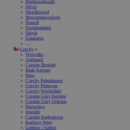
Hajdúszoboszló
Hévíz
Mezőkövesd
Mosonmagyaróvár
Šoproň
Szentgotthárd
Sárvár
Zalakaros
…
Czechy
Wszystko
Adršpach
Czeskie Beskidy
Białe Karpaty
Brno
Czechy Południowe
Czechy Północne
Czechy Wschodnie
Czeskie Góry Izerskie
Czeskie Góry Orlickie
Harrachov
Jeseniki
Czeskie Karkonosze
Karlowe Wary
Lednice i Valtice