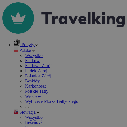
Pobyty
Polska
Wszystko
Kraków
Kudowa Zdrój
Lądek Zdrój
Polanica Zdrój
Beskidy
Karkonosze
Polskie Tatry
Wrocław
Wybrzeże Morza Bałtyckiego
…
Słowacja
Wszystko
Bešeňová