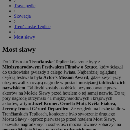
Travelpedie
Słowacja
Trenčianské Teplice
Most sławy
Most sławy
Do 2016 roku
Trenčianske Teplice
kojarzone były z
Międzynarodowym Festiwalem Filmów o Sztuce
, który ściągał
do uzdrowiska gwiazdy z całego świata. Najbardziej oglądaną
częścią festiwalu była
Actor's Mission Award
, gdzie zwycięzcy
otrzymywali znaczącą nagrodę w postaci
mosiężnej tabliczki z ich
nazwiskiem
. Tabliczki zostały osobiście przymocowane przez
aktorów na Moście Sławy przed hotelem o tej samej nazwie. Do tej
pory nagrodę otrzymało 41 międzynarodowych i krajowych
aktorów, w tym
Jozef Kroner, Ornella Muti, Květa Fialová,
Jeremy Irons i Gérard Depardieu
. Ze względu na liczbę tablic w
Trenčianskich Teplicach, konieczne było stworzenie drugiego
Mostu Sławy - oprócz pierwszego przed hotelem Most Sławy,
nazwiska nagrodzonych osobistości można również zobaczyć na
nowym Moście Sławy w parku uzdrowiskowym
.