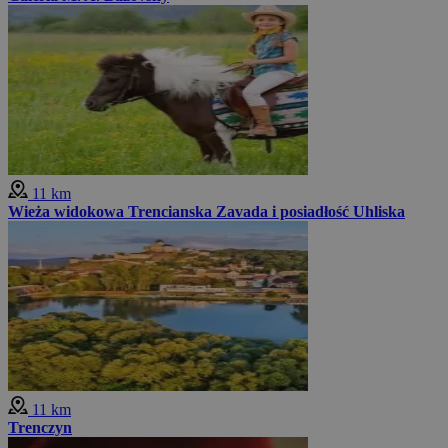
11 km
Wieża widokowa Trencianska Zavada i posiadłość Uhliska
11 km
Trenczyn