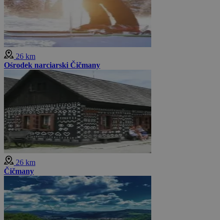
26 km
Ośrodek narciarski Čičmany
26 km
Čičmany