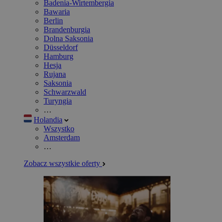
Badenia-Wirtembergia
Bawaria
Berlin
Brandenburgia
Dolna Saksonia
Düsseldorf
Hamburg
Hesja
Rujana
Saksonia
Schwarzwald
Turyngia
…
Holandia
Wszystko
Amsterdam
…
Zobacz wszystkie oferty