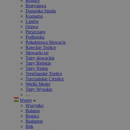
Bojnice
Bratysława
Dunajska Streda
Komarno
Liptów
Orawa
Pieszczany
Podhajska
Południowa Słowacja
Rajeckie Teplice
Słowacki raj
Tatry słowackie
Tatry Bielskie
Tatry Niskie
Trenčianské Teplice
Turczańskie Cieplice
Wielki Meder
Tatry Wysokie
…
Węgry
Wszystko
Balaton
Bogács
Budapest
Bük