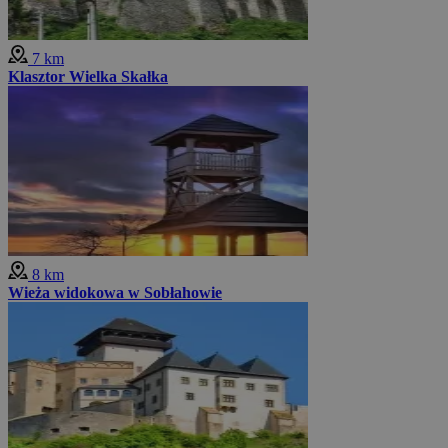
7 km
Klasztor Wielka Skałka
8 km
Wieża widokowa w Sobłahowie