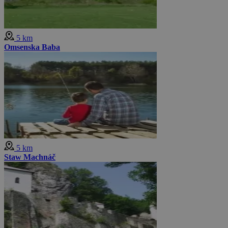
5 km
Omsenska Baba
5 km
Staw Machnáč