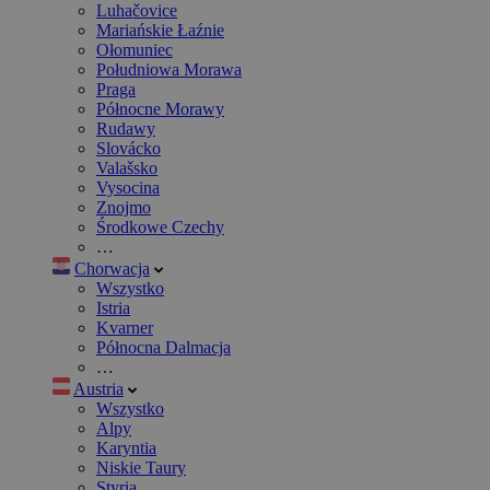
Luhačovice
Mariańskie Łaźnie
Ołomuniec
Południowa Morawa
Praga
Północne Morawy
Rudawy
Slovácko
Valašsko
Vysocina
Znojmo
Środkowe Czechy
…
Chorwacja
Wszystko
Istria
Kvarner
Północna Dalmacja
…
Austria
Wszystko
Alpy
Karyntia
Niskie Taury
Styria