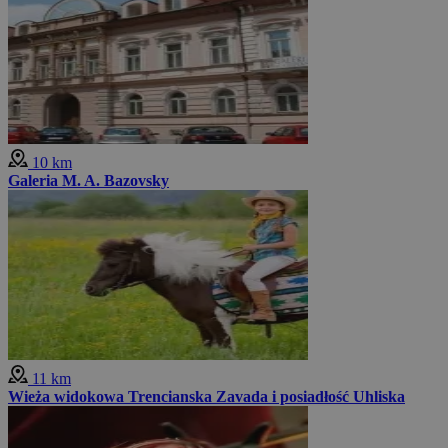
10 km
Galeria M. A. Bazovsky
11 km
Wieża widokowa Trencianska Zavada i posiadłość Uhliska