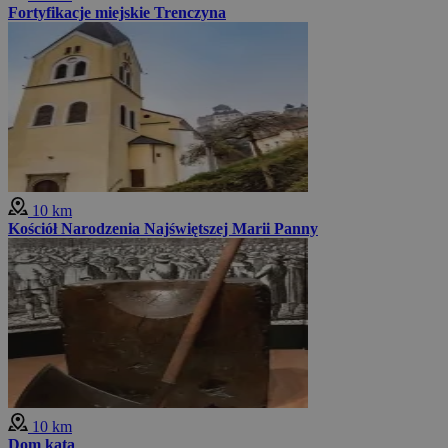
Fortyfikacje miejskie Trenczyna
10 km
Kościół Narodzenia Najświętszej Marii Panny
10 km
Dom kata