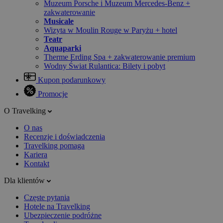
Muzeum Porsche i Muzeum Mercedes-Benz +
zakwaterowanie
Musicale
Wizyta w Moulin Rouge w Paryżu + hotel
Teatr
Aquaparki
Therme Erding Spa + zakwaterowanie premium
Wodny Świat Rulantica: Bilety i pobyt
Kupon podarunkowy
Promocje
O Travelking
O nas
Recenzje i doświadczenia
Travelking pomaga
Kariera
Kontakt
Dla klientów
Częste pytania
Hotele na Travelking
Ubezpieczenie podróżne