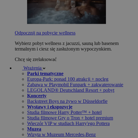
Odpocznij na pobycie wellness
Wybierz pobyt wellness z jacuzzi, sauną lub basenem
termalnym i ciesz się zasłużonym wypoczynkiem.
Chcę się zrelaksować
Wrażenia
Parki tematyczne
Europa-Park: ponad 100 atrakcji + nocleg
Zabawa w Playmobil Funpark + zakwaterowanie
LEGOLAND® Deutschland Resort + pobyt
Koncerty
Backstreet Boys na żywo w Düsseldorfie
Wystawy i ekspozycje
Studia filmowe Harry Potter™ + hotel
Studia filmowe Gry o Tron + hotel premium
Wieczór VIP w studiach Harry'ego Pottera
Muzea
Wizyta w Muzeum Mercedes-Benz