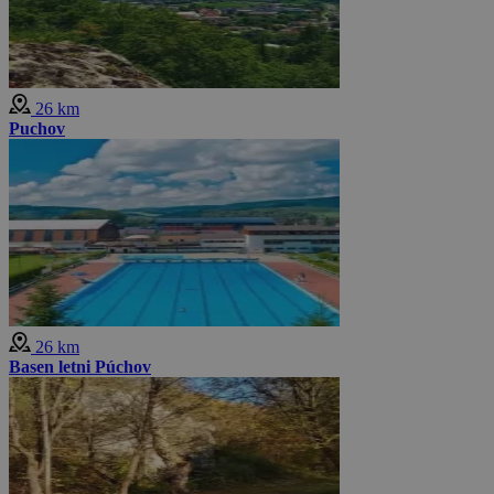
26 km
Puchov
26 km
Basen letni Púchov