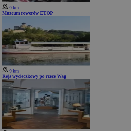
9 km
Muzeum rowerów ETOP
9 km
Rejs wycieczkowy po rzece Wag