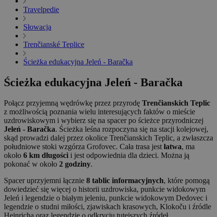
Travelpedie
Słowacja
Trenčianské Teplice
Ścieżka edukacyjna Jeleń - Baračka
Ścieżka edukacyjna Jeleń - Baračka
Połącz przyjemną wędrówkę przez przyrodę
Trenčianskich Teplic
z możliwością poznania wielu interesujących faktów o mieście
uzdrowiskowym i wybierz się na spacer po ścieżce przyrodniczej
Jeleń - Baračka
. Ścieżka leśna rozpoczyna się na stacji kolejowej,
skąd prowadzi dalej przez okolice Trenčianskich Teplic, a zwłaszcza
południowe stoki wzgórza Grofovec. Cała trasa jest
łatwa
, ma
około
6 km długości
i jest odpowiednia dla dzieci. Można ją
pokonać w około
2 godziny
.
Spacer uprzyjemni łącznie
8 tablic informacyjnych
, które pomogą
dowiedzieć się więcej o historii uzdrowiska, punkcie widokowym
Jeleń i legendzie o białym jeleniu, punkcie widokowym Dedovec i
legendzie o studni miłości, zjawiskach krasowych, Klokoču i źródle
Heinricha oraz legendzie o odkryciu tutejszych źródeł.