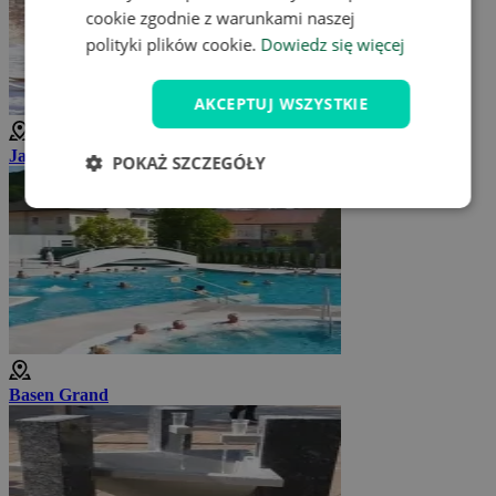
cookie zgodnie z warunkami naszej
polityki plików cookie.
Dowiedz się więcej
AKCEPTUJ WSZYSTKIE
Jazda na nartach w pobliżu Trencianske Teplice
POKAŻ SZCZEGÓŁY
Basen Grand