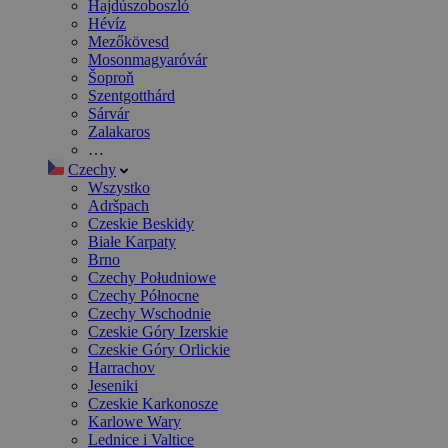
Hajdúszoboszló
Hévíz
Mezőkövesd
Mosonmagyaróvár
Šoproň
Szentgotthárd
Sárvár
Zalakaros
…
Czechy
Wszystko
Adršpach
Czeskie Beskidy
Białe Karpaty
Brno
Czechy Południowe
Czechy Północne
Czechy Wschodnie
Czeskie Góry Izerskie
Czeskie Góry Orlickie
Harrachov
Jeseniki
Czeskie Karkonosze
Karlowe Wary
Lednice i Valtice