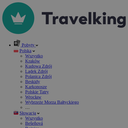
Pobyty
Polska
Wszystko
Kraków
Kudowa Zdrój
Lądek Zdrój
Polanica Zdrój
Beskidy
Karkonosze
Polskie Tatry
Wrocław
Wybrzeże Morza Bałtyckiego
…
Słowacja
Wszystko
Bešeňová