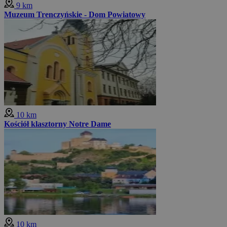
9 km
Muzeum Trenczyńskie - Dom Powiatowy
10 km
Kościół klasztorny Notre Dame
10 km