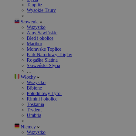
Tauplitz
Wysokie Taury
…
Słowenia
Wszystko
Alpy Sawińskie
Bled i okolice
Maribor
Moravske Toplice
Park Narodowy Triglav
Rogaška Slatina
Słoweńska Styria
…
Włochy
Wszystko
Bibione
Południowy Tyrol
Rimini i okolice
Toskania
Trydent
Umbria
…
Niemcy
Wszystko