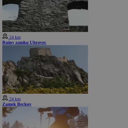
24 km
Ruiny zamku Uhrovec
24 km
Zamek Beckov