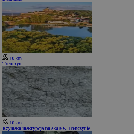
10 km
Trenczyn
10 km
Rzymska inskrypcja na skale w Trenczynie