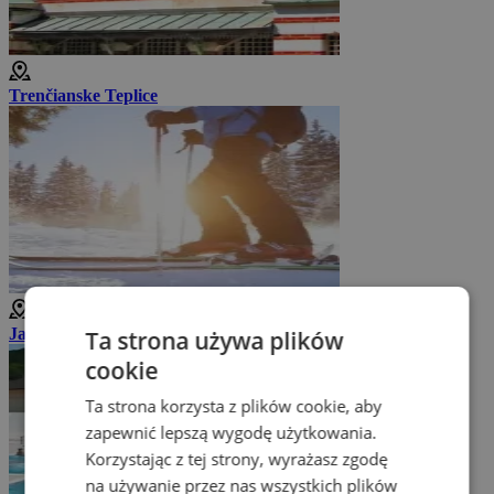
Trenčianske Teplice
Jazda na nartach w pobliżu Trencianske Teplice
Ta strona używa plików
cookie
Ta strona korzysta z plików cookie, aby
zapewnić lepszą wygodę użytkowania.
Korzystając z tej strony, wyrażasz zgodę
na używanie przez nas wszystkich plików