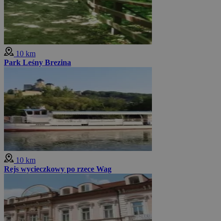
10 km
Park Leśny Brezina
10 km
Rejs wycieczkowy po rzece Wag