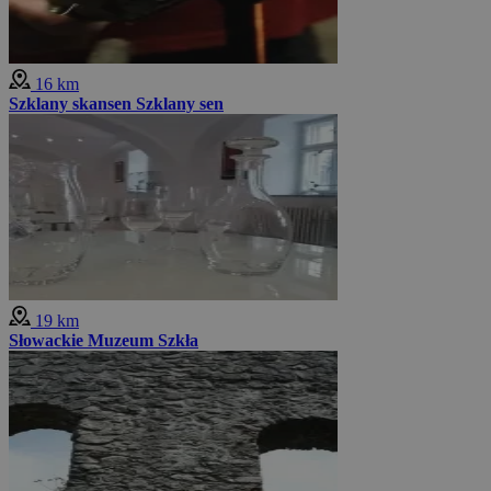
16 km
Szklany skansen Szklany sen
19 km
Słowackie Muzeum Szkła