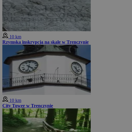
10 km
Rzymska inskrypcja na skale w Trenczynie
10 km
City Tower w Trenczynie