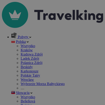
Pobyty
Polska
Wszystko
Kraków
Kudowa Zdrój
Lądek Zdrój
Polanica Zdrój
Beskidy
Karkonosze
Polskie Tatry
Wrocław
Wybrzeże Morza Bałtyckiego
…
Słowacja
Wszystko
Bešeňová