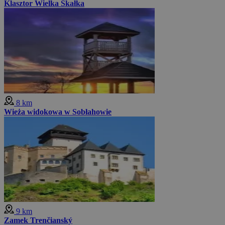
Klasztor Wielka Skałka
8 km
Wieża widokowa w Sobłahowie
9 km
Zamek Trenčianský