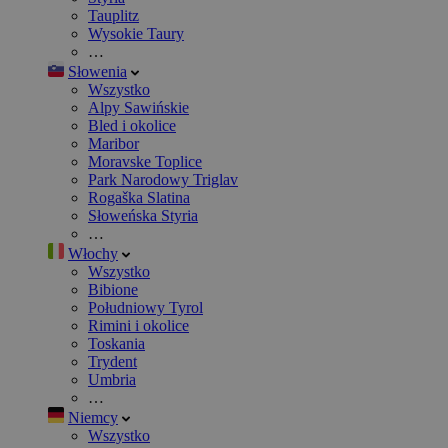
Tauplitz
Wysokie Taury
…
Słowenia
Wszystko
Alpy Sawińskie
Bled i okolice
Maribor
Moravske Toplice
Park Narodowy Triglav
Rogaška Slatina
Słoweńska Styria
…
Włochy
Wszystko
Bibione
Południowy Tyrol
Rimini i okolice
Toskania
Trydent
Umbria
…
Niemcy
Wszystko