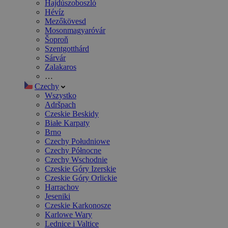
Hajdúszoboszló
Hévíz
Mezőkövesd
Mosonmagyaróvár
Šoproň
Szentgotthárd
Sárvár
Zalakaros
…
Czechy
Wszystko
Adršpach
Czeskie Beskidy
Białe Karpaty
Brno
Czechy Południowe
Czechy Północne
Czechy Wschodnie
Czeskie Góry Izerskie
Czeskie Góry Orlickie
Harrachov
Jeseniki
Czeskie Karkonosze
Karlowe Wary
Lednice i Valtice