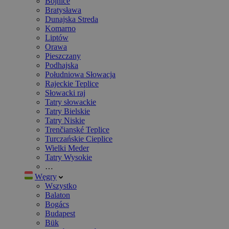
Bojnice
Bratysława
Dunajska Streda
Komarno
Liptów
Orawa
Pieszczany
Podhajska
Południowa Słowacja
Rajeckie Teplice
Słowacki raj
Tatry słowackie
Tatry Bielskie
Tatry Niskie
Trenčianské Teplice
Turczańskie Cieplice
Wielki Meder
Tatry Wysokie
…
Węgry
Wszystko
Balaton
Bogács
Budapest
Bük