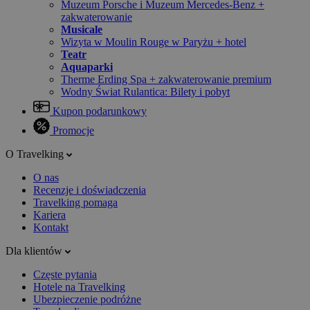
Muzeum Porsche i Muzeum Mercedes-Benz +
zakwaterowanie
Musicale
Wizyta w Moulin Rouge w Paryżu + hotel
Teatr
Aquaparki
Therme Erding Spa + zakwaterowanie premium
Wodny Świat Rulantica: Bilety i pobyt
Kupon podarunkowy
Promocje
O Travelking
O nas
Recenzje i doświadczenia
Travelking pomaga
Kariera
Kontakt
Dla klientów
Częste pytania
Hotele na Travelking
Ubezpieczenie podróżne