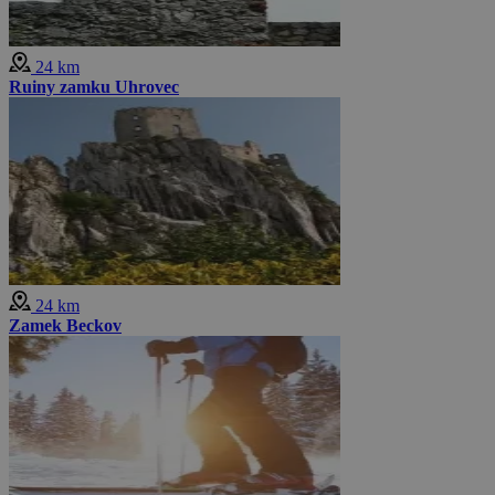
24 km
Ruiny zamku Uhrovec
24 km
Zamek Beckov