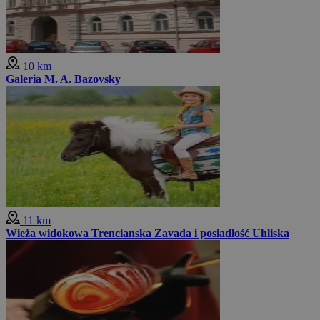
10 km
Galeria M. A. Bazovsky
11 km
Wieża widokowa Trencianska Zavada i posiadłość Uhliska