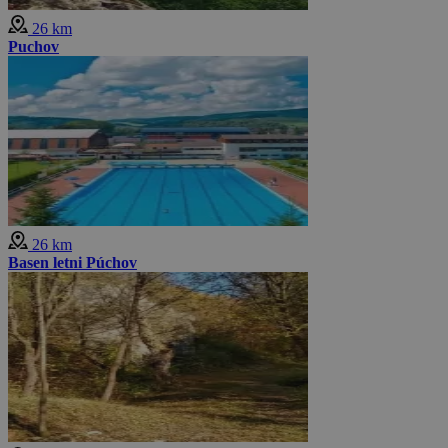
26 km
Puchov
26 km
Basen letni Púchov