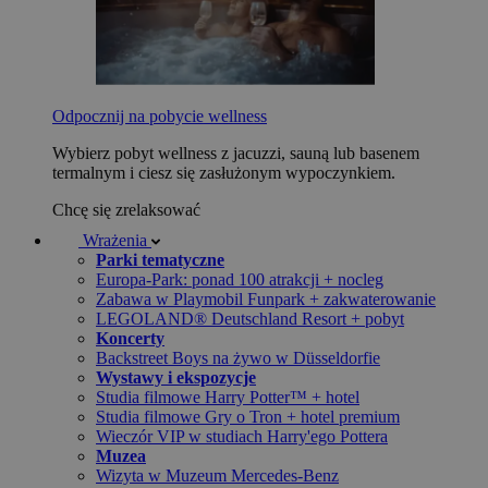
Odpocznij na pobycie wellness
Wybierz pobyt wellness z jacuzzi, sauną lub basenem
termalnym i ciesz się zasłużonym wypoczynkiem.
Chcę się zrelaksować
Wrażenia
Parki tematyczne
Europa-Park: ponad 100 atrakcji + nocleg
Zabawa w Playmobil Funpark + zakwaterowanie
LEGOLAND® Deutschland Resort + pobyt
Koncerty
Backstreet Boys na żywo w Düsseldorfie
Wystawy i ekspozycje
Studia filmowe Harry Potter™ + hotel
Studia filmowe Gry o Tron + hotel premium
Wieczór VIP w studiach Harry'ego Pottera
Muzea
Wizyta w Muzeum Mercedes-Benz