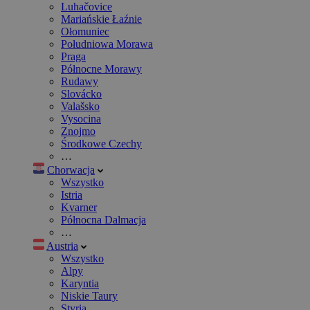
Luhačovice
Mariańskie Łaźnie
Ołomuniec
Południowa Morawa
Praga
Północne Morawy
Rudawy
Slovácko
Valašsko
Vysocina
Znojmo
Środkowe Czechy
…
Chorwacja
Wszystko
Istria
Kvarner
Północna Dalmacja
…
Austria
Wszystko
Alpy
Karyntia
Niskie Taury
Styria