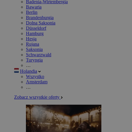
Badenia-Wirtembergia
Bawaria
Berlin
Brandenburgia
Dolna Saksonia
Düsseldorf
Hamburg
Hesja
Rujana
Saksonia
Schwarzwald
Turyngia
…
Holandia
Wszystko
Amsterdam
…
Zobacz wszystkie oferty