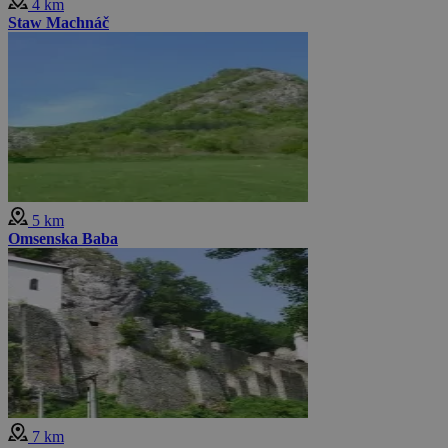
4 km
Staw Machnáč
5 km
Omsenska Baba
7 km