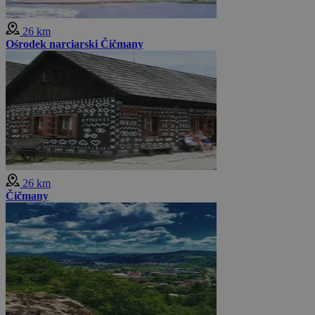
26 km
Ośrodek narciarski Čičmany
26 km
Čičmany