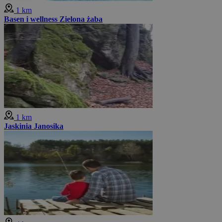
1 km
Basen i wellness Zielona żaba
1 km
Jaskinia Janosika