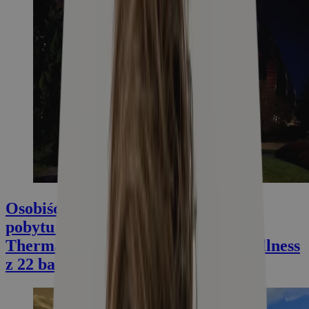
Osobiście zweryfikowane: Recenzja
pobytu w luksusowym Spirit Hotel
Thermal Spa ***** z termalnym wellness
z 22 basenami