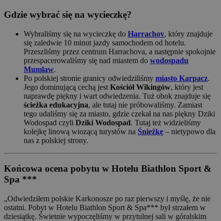
Gdzie wybrać się na wycieczkę?
Wybraliśmy się na wycieczkę do
Harrachov
, który znajduje
się zaledwie 10 minut jazdy samochodem od hotelu.
Przeszliśmy przez centrum Harrachova, a następnie spokojnie
przespacerowaliśmy się nad miastem do
wodospadu
Mumlaw
.
Po polskiej stronie granicy odwiedziliśmy
miasto Karpacz
.
Jego dominującą cechą jest
Kościół Wikingów
, który jest
naprawdę piękny i wart odwiedzenia. Tuż obok znajduje się
ścieżka edukacyjna
, ale tutaj nie próbowaliśmy. Zamiast
tego udaliśmy się za miasto, gdzie czekał na nas piękny Dziki
Wodospad czyli
Dziki Wodospad
. Tutaj też widzieliśmy
kolejkę linową wiozącą turystów na
Śnieżkę
– nietypowo dla
nas z polskiej strony.
Końcowa ocena pobytu w Hotelu Biathlon Sport &
Spa ***
„Odwiedziłem polskie Karkonosze po raz pierwszy i myślę, że nie
ostatni. Pobyt w Hotelu Biathlon Sport & Spa*** był strzałem w
dziesiątkę. Świetnie wypoczęliśmy w przytulnej sali w góralskim