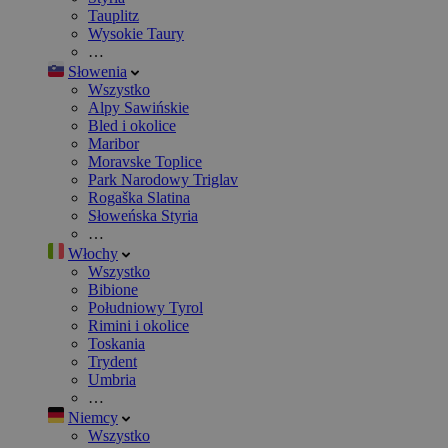
Tauplitz
Wysokie Taury
…
Słowenia
Wszystko
Alpy Sawińskie
Bled i okolice
Maribor
Moravske Toplice
Park Narodowy Triglav
Rogaška Slatina
Słoweńska Styria
…
Włochy
Wszystko
Bibione
Południowy Tyrol
Rimini i okolice
Toskania
Trydent
Umbria
…
Niemcy
Wszystko