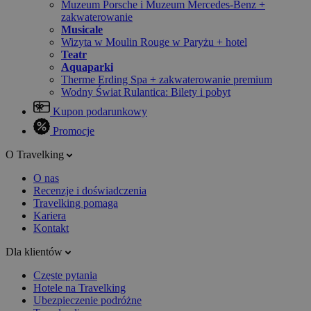
Muzeum Porsche i Muzeum Mercedes-Benz +
zakwaterowanie
Musicale
Wizyta w Moulin Rouge w Paryżu + hotel
Teatr
Aquaparki
Therme Erding Spa + zakwaterowanie premium
Wodny Świat Rulantica: Bilety i pobyt
Kupon podarunkowy
Promocje
O Travelking
O nas
Recenzje i doświadczenia
Travelking pomaga
Kariera
Kontakt
Dla klientów
Częste pytania
Hotele na Travelking
Ubezpieczenie podróżne