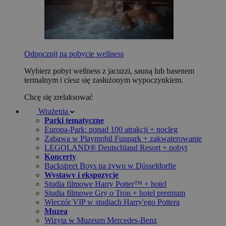
Odpocznij na pobycie wellness
Wybierz pobyt wellness z jacuzzi, sauną lub basenem
termalnym i ciesz się zasłużonym wypoczynkiem.
Chcę się zrelaksować
Wrażenia
Parki tematyczne
Europa-Park: ponad 100 atrakcji + nocleg
Zabawa w Playmobil Funpark + zakwaterowanie
LEGOLAND® Deutschland Resort + pobyt
Koncerty
Backstreet Boys na żywo w Düsseldorfie
Wystawy i ekspozycje
Studia filmowe Harry Potter™ + hotel
Studia filmowe Gry o Tron + hotel premium
Wieczór VIP w studiach Harry'ego Pottera
Muzea
Wizyta w Muzeum Mercedes-Benz