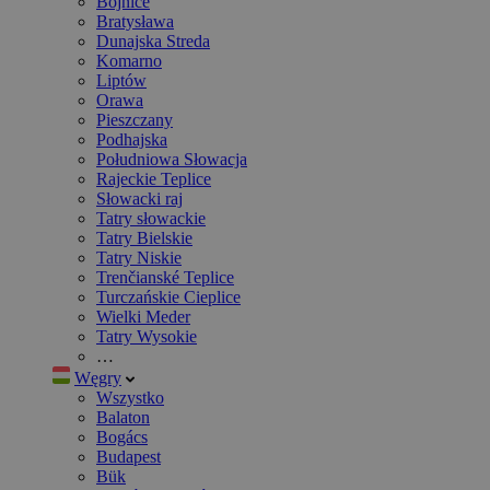
Bojnice
Bratysława
Dunajska Streda
Komarno
Liptów
Orawa
Pieszczany
Podhajska
Południowa Słowacja
Rajeckie Teplice
Słowacki raj
Tatry słowackie
Tatry Bielskie
Tatry Niskie
Trenčianské Teplice
Turczańskie Cieplice
Wielki Meder
Tatry Wysokie
…
Węgry
Wszystko
Balaton
Bogács
Budapest
Bük