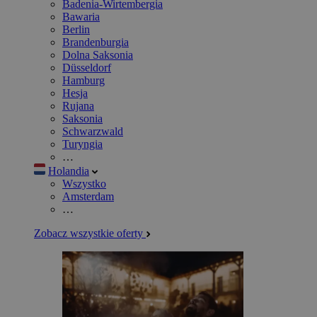
Badenia-Wirtembergia
Bawaria
Berlin
Brandenburgia
Dolna Saksonia
Düsseldorf
Hamburg
Hesja
Rujana
Saksonia
Schwarzwald
Turyngia
…
Holandia
Wszystko
Amsterdam
…
Zobacz wszystkie oferty