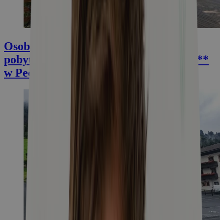
Osobiście zweryfikowane: Recenzja
pobytu w Schronisku Górskim Orlík ***
w Pecu pod Sněžkou