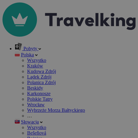
Pobyty
Polska
Wszystko
Kraków
Kudowa Zdrój
Lądek Zdrój
Polanica Zdrój
Beskidy
Karkonosze
Polskie Tatry
Wrocław
Wybrzeże Morza Bałtyckiego
…
Słowacja
Wszystko
Bešeňová