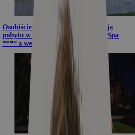
Osobiście zweryfikowane: Recenzja
pobytu w Allure Healthy Hotel & Spa
**** z wellness w Egerze