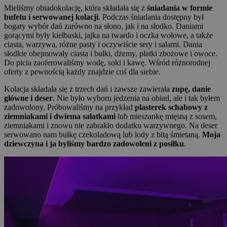
Mieliśmy obiadokolację, która składała się z
śniadania w formie
bufetu i serwowanej kolacji
. Podczas śniadania dostępny był
bogaty wybór dań zarówno na słono, jak i na słodko. Daniami
gorącymi były kiełbaski, jajka na twardo i oczka wołowe, a także
ciasta, warzywa, różne pasty i oczywiście sery i salami. Dania
słodkie obejmowały ciasta i bułki, dżemy, płatki zbożowe i owoce.
Do picia zaoferowaliśmy wodę, soki i kawę. Wśród różnorodnej
oferty z pewnością każdy znajdzie coś dla siebie.
Kolacja składała się z trzech dań i zawsze zawierała
zupę, danie
główne i deser
. Nie było wyboru jedzenia na obiad, ale i tak byłem
zadowolony. Próbowaliśmy na przykład
plasterek schabowy z
ziemniakami i dwiema sałatkami
lub mieszankę mięsną z sosem,
ziemniakami i znowu nie zabrakło dodatku warzywnego. Na deser
serwowano nam bułkę czekoladową lub lody z bitą śmietaną.
Moja
dziewczyna i ja byliśmy bardzo zadowoleni z posiłku
.