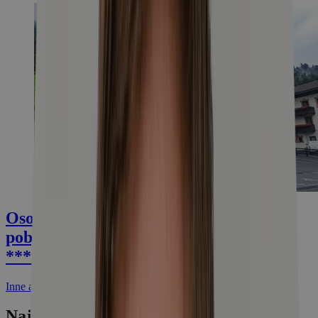
Osobiście zweryfikowane: Recenzja
pobytu w górskim Hotelu Paternwirt
**** w południowej Austrii
Inne artykuły
Najlepiej sprzedające się pobyty