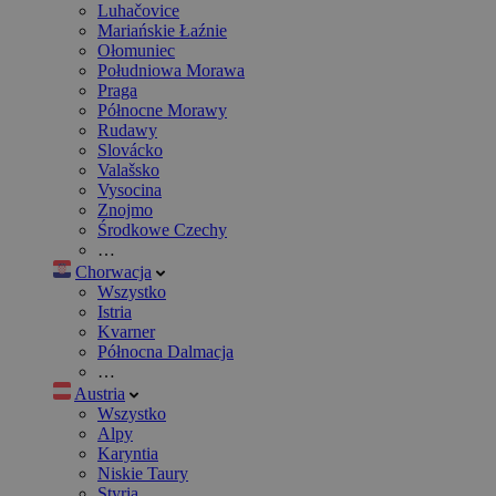
Luhačovice
Mariańskie Łaźnie
Ołomuniec
Południowa Morawa
Praga
Północne Morawy
Rudawy
Slovácko
Valašsko
Vysocina
Znojmo
Środkowe Czechy
…
Chorwacja
Wszystko
Istria
Kvarner
Północna Dalmacja
…
Austria
Wszystko
Alpy
Karyntia
Niskie Taury
Styria