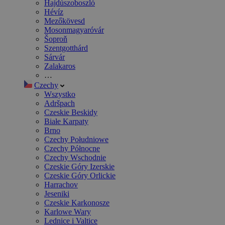
Hajdúszoboszló
Hévíz
Mezőkövesd
Mosonmagyaróvár
Šoproň
Szentgotthárd
Sárvár
Zalakaros
…
Czechy
Wszystko
Adršpach
Czeskie Beskidy
Białe Karpaty
Brno
Czechy Południowe
Czechy Północne
Czechy Wschodnie
Czeskie Góry Izerskie
Czeskie Góry Orlickie
Harrachov
Jeseniki
Czeskie Karkonosze
Karlowe Wary
Lednice i Valtice