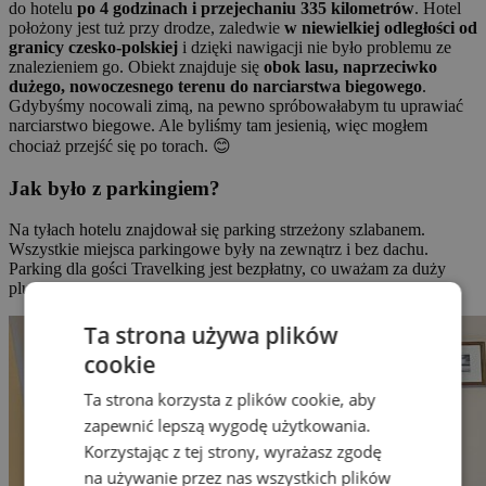
do hotelu
po 4 godzinach i przejechaniu 335 kilometrów
. Hotel
położony jest tuż przy drodze, zaledwie
w niewielkiej odległości od
granicy czesko-polskiej
i dzięki nawigacji nie było problemu ze
znalezieniem go. Obiekt znajduje się
obok lasu, naprzeciwko
dużego, nowoczesnego terenu do narciarstwa biegowego
.
Gdybyśmy nocowali zimą, na pewno spróbowałabym tu uprawiać
narciarstwo biegowe. Ale byliśmy tam jesienią, więc mogłem
chociaż przejść się po torach. 😊
Jak było z parkingiem?
Na tyłach hotelu znajdował się parking strzeżony szlabanem.
Wszystkie miejsca parkingowe były na zewnątrz i bez dachu.
Parking dla gości Travelking jest bezpłatny, co uważam za duży
plus.
Ta strona używa plików
cookie
Ta strona korzysta z plików cookie, aby
zapewnić lepszą wygodę użytkowania.
Korzystając z tej strony, wyrażasz zgodę
na używanie przez nas wszystkich plików