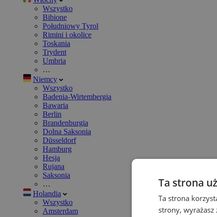
Wszystko
Bibione
Południowy Tyrol
Rimini i okolice
Toskania
Trydent
Umbria
…
Niemcy
Wszystko
Badenia-Wirtembergia
Bawaria
Berlin
Brandenburgia
Dolna Saksonia
Düsseldorf
Hamburg
Hesja
Rujana
Saksonia
Ta strona u
…
Holandia
Ta strona korzyst
Wszystko
strony, wyrażasz
Amsterdam