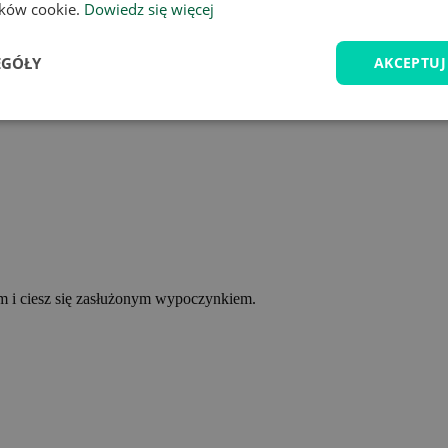
lików cookie.
Dowiedz się więcej
EGÓŁY
AKCEPTUJ
ym i ciesz się zasłużonym wypoczynkiem.