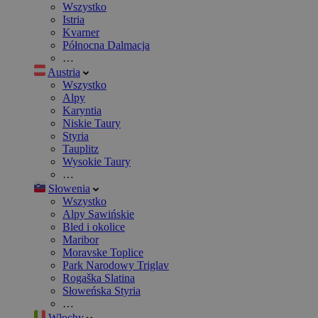
Wszystko
Istria
Kvarner
Północna Dalmacja
…
Austria
Wszystko
Alpy
Karyntia
Niskie Taury
Styria
Tauplitz
Wysokie Taury
…
Słowenia
Wszystko
Alpy Sawińskie
Bled i okolice
Maribor
Moravske Toplice
Park Narodowy Triglav
Rogaška Slatina
Słoweńska Styria
…
Włochy