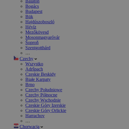
Balaton
Bogács
Budapest
Bük
Hajdúszoboszló
Hévíz
Mezőkövesd
Mosonmagyaróvár
Šoproň
Szentgotthárd
…
Czechy
Wszystko
Adršpach
Czeskie Beskidy
Białe Karpaty
Brno
Czechy Południowe
Czechy Północne
Czechy Wschodnie
Czeskie Góry Izerskie
Czeskie Góry Orlickie
Harrachov
…
Chorwacja