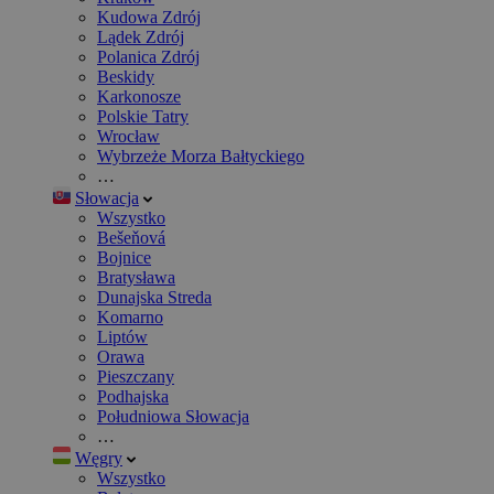
Kudowa Zdrój
Lądek Zdrój
Polanica Zdrój
Beskidy
Karkonosze
Polskie Tatry
Wrocław
Wybrzeże Morza Bałtyckiego
…
Słowacja
Wszystko
Bešeňová
Bojnice
Bratysława
Dunajska Streda
Komarno
Liptów
Orawa
Pieszczany
Podhajska
Południowa Słowacja
…
Węgry
Wszystko