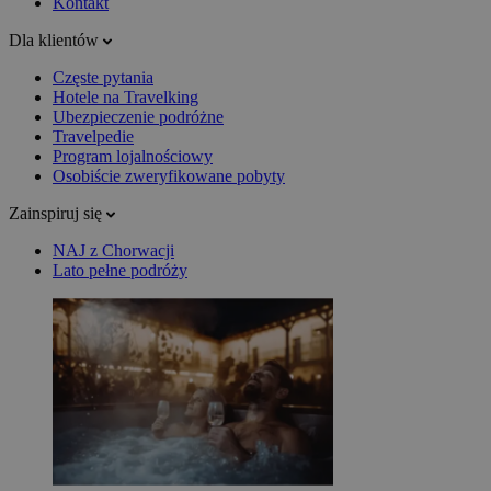
Kontakt
Dla klientów
Częste pytania
Hotele na Travelking
Ubezpieczenie podróżne
Travelpedie
Program lojalnościowy
Osobiście zweryfikowane pobyty
Zainspiruj się
NAJ z Chorwacji
Lato pełne podróży