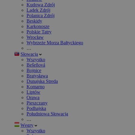
Kudowa Zdrój
Lądek Zdrój
Polanica Zdrój
Beskidy
Karkonosze
Polskie Tatry
Wrocław
Wybrzeże Morza Bałtyckiego
…
Słowacja
Wszystko
Bešeňová
Bojnice
Bratysława
Dunajska Streda
Komarno
Liptów
Orawa
Pieszczany
Podhajska
Południowa Słowacja
…
Węgry
Wszystko