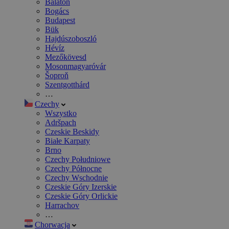
Balaton
Bogács
Budapest
Bük
Hajdúszoboszló
Hévíz
Mezőkövesd
Mosonmagyaróvár
Šoproň
Szentgotthárd
…
Czechy
Wszystko
Adršpach
Czeskie Beskidy
Białe Karpaty
Brno
Czechy Południowe
Czechy Północne
Czechy Wschodnie
Czeskie Góry Izerskie
Czeskie Góry Orlickie
Harrachov
…
Chorwacja