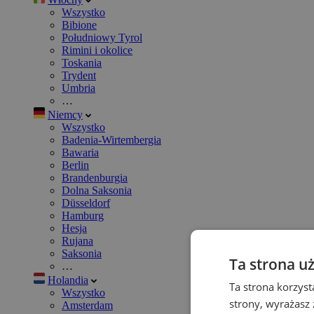
Wszystko
Bibione
Południowy Tyrol
Rimini i okolice
Toskania
Trydent
Umbria
…
Niemcy
Wszystko
Badenia-Wirtembergia
Bawaria
Berlin
Brandenburgia
Dolna Saksonia
Düsseldorf
Hamburg
Hesja
Rujana
Saksonia
Ta strona u
…
Holandia
Ta strona korzyst
Wszystko
strony, wyrażasz
Amsterdam