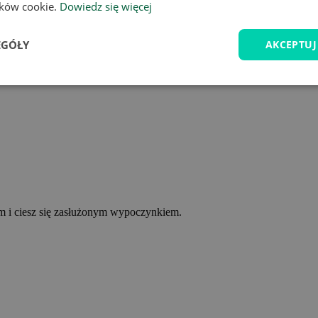
lików cookie.
Dowiedz się więcej
EGÓŁY
AKCEPTUJ
ym i ciesz się zasłużonym wypoczynkiem.