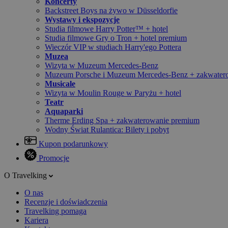
Koncerty
Backstreet Boys na żywo w Düsseldorfie
Wystawy i ekspozycje
Studia filmowe Harry Potter™ + hotel
Studia filmowe Gry o Tron + hotel premium
Wieczór VIP w studiach Harry'ego Pottera
Muzea
Wizyta w Muzeum Mercedes-Benz
Muzeum Porsche i Muzeum Mercedes-Benz + zakwater
Musicale
Wizyta w Moulin Rouge w Paryżu + hotel
Teatr
Aquaparki
Therme Erding Spa + zakwaterowanie premium
Wodny Świat Rulantica: Bilety i pobyt
Kupon podarunkowy
Promocje
O Travelking
O nas
Recenzje i doświadczenia
Travelking pomaga
Kariera