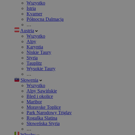
Wszystko
Istria
Kvarner
Północna Dalmacja
…
Austria
Wszystko
Alpy
Karyntia
Niskie Taury
Styria
Tauplitz
Wysokie Taury
…
Słowenia
Wszystko
Alpy Sawińskie
Bled i okolice
Maribor
Moravske Toplice
Park Narodowy Triglav
Rogaška Slatina
Słoweńska Styria
…
Włochy