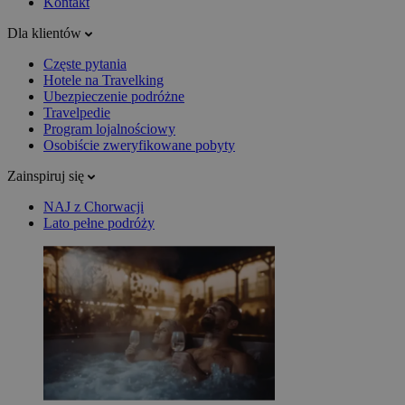
Kontakt
Dla klientów
Częste pytania
Hotele na Travelking
Ubezpieczenie podróżne
Travelpedie
Program lojalnościowy
Osobiście zweryfikowane pobyty
Zainspiruj się
NAJ z Chorwacji
Lato pełne podróży