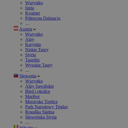
Wszystko
Istria
Kvarner
Północna Dalmacja
…
Austria
Wszystko
Alpy
Karyntia
Niskie Taury
Styria
Tauplitz
Wysokie Taury
…
Słowenia
Wszystko
Alpy Sawińskie
Bled i okolice
Maribor
Moravske Toplice
Park Narodowy Triglav
Rogaška Slatina
Słoweńska Styria
…
Włochy