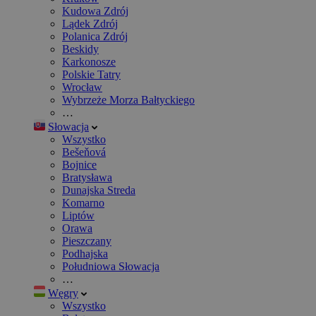
Kudowa Zdrój
Lądek Zdrój
Polanica Zdrój
Beskidy
Karkonosze
Polskie Tatry
Wrocław
Wybrzeże Morza Bałtyckiego
…
Słowacja
Wszystko
Bešeňová
Bojnice
Bratysława
Dunajska Streda
Komarno
Liptów
Orawa
Pieszczany
Podhajska
Południowa Słowacja
…
Węgry
Wszystko