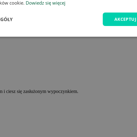
lików cookie.
Dowiedz się więcej
EGÓŁY
AKCEPTUJ
ym i ciesz się zasłużonym wypoczynkiem.