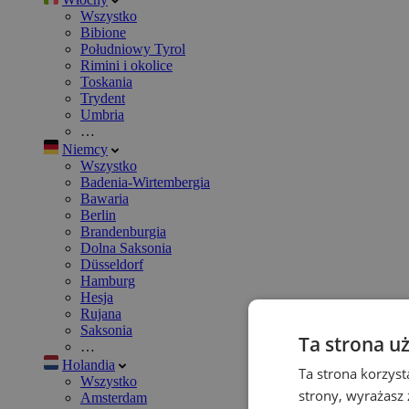
Wszystko
Bibione
Południowy Tyrol
Rimini i okolice
Toskania
Trydent
Umbria
…
Niemcy
Wszystko
Badenia-Wirtembergia
Bawaria
Berlin
Brandenburgia
Dolna Saksonia
Düsseldorf
Hamburg
Hesja
Rujana
Saksonia
Ta strona u
…
Holandia
Ta strona korzyst
Wszystko
strony, wyrażasz
Amsterdam