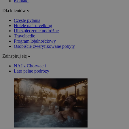
Kontakt
Dla klientów
Częste pytania
Hotele na Travelking
Ubezpieczenie podróżne
Travelpedie
Program lojalnościowy
Osobiście zweryfikowane pobyty
Zainspiruj się
NAJ z Chorwacji
Lato pełne podróży