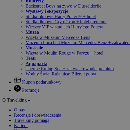
Koncerty
Backstreet Boys na żywo w Düsseldorfie
Wystawy i ekspozycje
Studia filmowe Harry Potter™ + hotel
Studia filmowe Gry o Tron + hotel premium
Wieczór VIP w studiach Harry'ego Pottera
Muzea
Wizyta w Muzeum Mercedes-Benz
Muzeum Porsche i Muzeum Mercedes-Benz + zakwater
Musicale
Wizyta w Moulin Rouge w Paryżu + hotel
Teatr
Aquaparki
Therme Erding Spa + zakwaterowanie premium
Wodny Świat Rulantica: Bilety i pobyt
Kupon podarunkowy
Promocje
O Travelking
O nas
Recenzje i doświadczenia
Travelking pomaga
Kariera