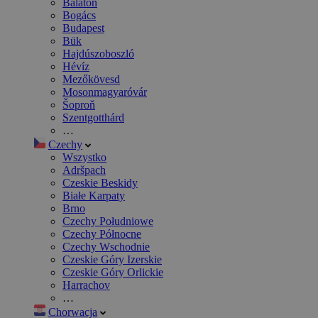
Balaton
Bogács
Budapest
Bük
Hajdúszoboszló
Hévíz
Mezőkövesd
Mosonmagyaróvár
Šoproň
Szentgotthárd
…
Czechy
Wszystko
Adršpach
Czeskie Beskidy
Białe Karpaty
Brno
Czechy Południowe
Czechy Północne
Czechy Wschodnie
Czeskie Góry Izerskie
Czeskie Góry Orlickie
Harrachov
…
Chorwacja