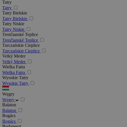
Tatry
Tatry
Tatry Bielskie
Tatry Bielskie
Tatry Niskie
Tatry Niskie
Trenčianské Teplice
Trenčianské Teplice
Turczańskie Cieplice
Turczańskie Cieplice
Velký Meder
Velký Meder
Wielka Fatra
Wielka Fatra
Wysokie Tatry
Wysokie Tatry
Węgry
Węgry
Balaton
Balaton
Bogács
Bogács
Budapeszt