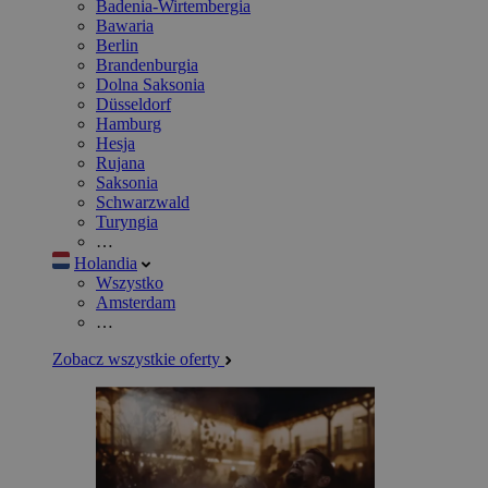
Badenia-Wirtembergia
Bawaria
Berlin
Brandenburgia
Dolna Saksonia
Düsseldorf
Hamburg
Hesja
Rujana
Saksonia
Schwarzwald
Turyngia
…
Holandia
Wszystko
Amsterdam
…
Zobacz wszystkie oferty