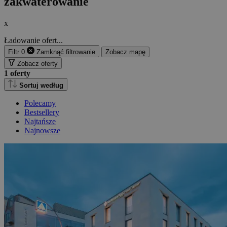
zakwaterowanie
x
Ładowanie ofert...
Filtr
0
Zamknąć
filtrowanie
Zobacz mapę
Zobacz oferty
1
oferty
Sortuj według
Polecamy
Bestsellery
Najtańsze
Najnowsze