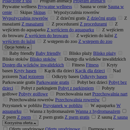
Połączone z spa
Program animacji
Program animacji
Prywatne wellness
Prywatne wellness
Sauna w cenie
Sauna w
cenie
Skipas
Skipas
Wypożyczalnia rowerów
Wypożyczalnia rowerów
Z dziećmi gratis
Z dziećmi gratis
Z
masażami
Z masażami
Z procedurami
Z procedurami
Z
wejściem do aquaparku
Z wejściem do aquaparku
Z wejściem
do browaru
Z wejściem do browaru
Z wejściem do łaźni
Z
wejściem do łaźni
Z wstępem do zoo
Z wstępem do zoo
Opcje hotelu
Baby friendly
Baby friendly
Blisko plaży
Blisko plaży
Blisko stoków
Blisko stoków
Dostęp dla wózków inwalidzkich
Dostęp dla wózków inwalidzkich
Fitness
Fitness
Kryty
basen
Kryty basen
Kącik dla dzieci
Kącik dla dzieci
Nad
jeziorem
Nad jeziorem
Odkryty basen
Odkryty basen
Parkowanie gratis
Parkowanie gratis
Pobyt bez dzieci
Pobyt bez
dzieci
Pobyt z parkingiem
Pobyt z parkingiem
Pobyty
golfowe
Pobyty golfowe
Przechowalnia nart
Przechowalnia nart
Przechowalnia rowerów
Przechowalnia rowerów
Przystanek w pobliżu
Przystanek w pobliżu
W aquaparku
W
aquaparku
Wanna z hydromasażem
Wanna z hydromasażem
Z psem
Z psem
Z psem gratis
Z psem gratis
Z sauną
Z sauną
Korzystna oferta
Oferty urodzinowe
Oferty urodzinowe
Darmowa noc