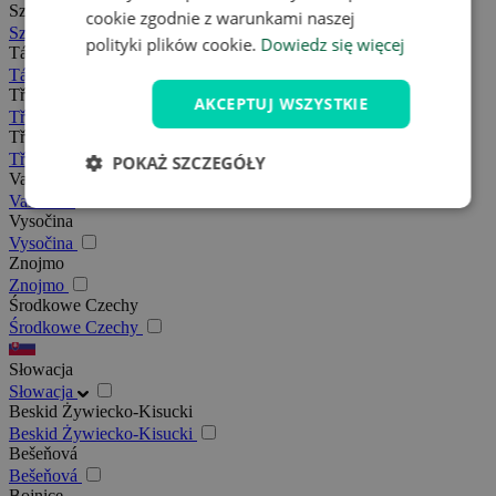
Szumawa
cookie zgodnie z warunkami naszej
Szumawa
polityki plików cookie.
Dowiedz się więcej
Tábor
Tábor
Třeboňsko
AKCEPTUJ WSZYSTKIE
Třeboňsko
Třebíč
Třebíč
POKAŻ SZCZEGÓŁY
Valašsko
Valašsko
Vysočina
Vysočina
Znojmo
Znojmo
Środkowe Czechy
Środkowe Czechy
Słowacja
Słowacja
Beskid Żywiecko-Kisucki
Beskid Żywiecko-Kisucki
Bešeňová
Bešeňová
Bojnice