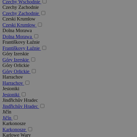
Czechy Wschodnie
Czechy Zachodnie
Czechy Zachodnie
Czeski Krumlow
Czeski Krumlow
Dolna Morawa
Dolna Morawa
Františkovy Łaźnie
Františkovy Łaźnie
Góry Izerskie
Góry Izerskie
Góry Orlickie
Góry Orlickie
Harrachov
Harrachov
Jesioniki
Jesioniki
Jindřichův Hradec
Jindřichův Hradec
Jičín
Jičín
Karkonosze
Karkonosze
Karlowe Wary