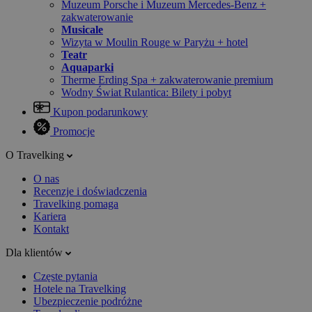
Muzeum Porsche i Muzeum Mercedes-Benz +
zakwaterowanie
Musicale
Wizyta w Moulin Rouge w Paryżu + hotel
Teatr
Aquaparki
Therme Erding Spa + zakwaterowanie premium
Wodny Świat Rulantica: Bilety i pobyt
Kupon podarunkowy
Promocje
O Travelking
O nas
Recenzje i doświadczenia
Travelking pomaga
Kariera
Kontakt
Dla klientów
Częste pytania
Hotele na Travelking
Ubezpieczenie podróżne