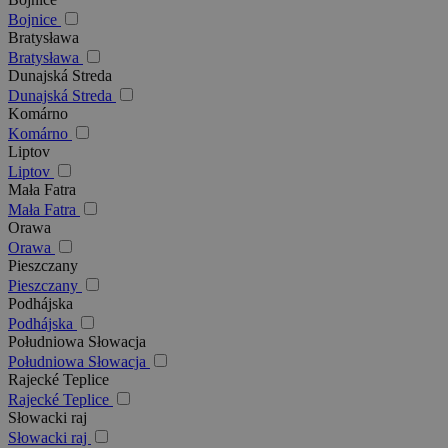
Bojnice
Bratysława
Bratysława
Dunajská Streda
Dunajská Streda
Komárno
Komárno
Liptov
Liptov
Mała Fatra
Mała Fatra
Orawa
Orawa
Pieszczany
Pieszczany
Podhájska
Podhájska
Południowa Słowacja
Południowa Słowacja
Rajecké Teplice
Rajecké Teplice
Słowacki raj
Słowacki raj