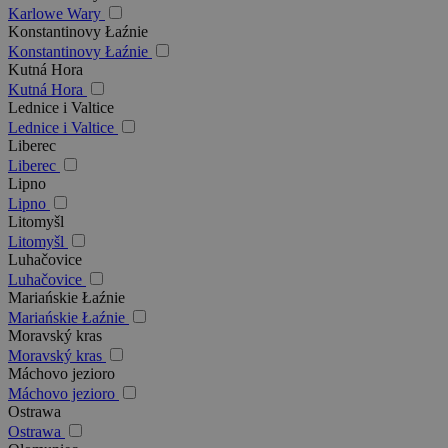
Karlowe Wary
Konstantinovy Łaźnie
Konstantinovy Łaźnie
Kutná Hora
Kutná Hora
Lednice i Valtice
Lednice i Valtice
Liberec
Liberec
Lipno
Lipno
Litomyšl
Litomyšl
Luhačovice
Luhačovice
Mariańskie Łaźnie
Mariańskie Łaźnie
Moravský kras
Moravský kras
Máchovo jezioro
Máchovo jezioro
Ostrawa
Ostrawa