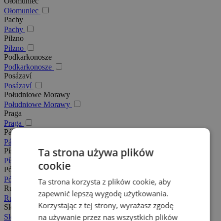
Ołomuniec
Ołomuniec
Pachy
Pachy
Pilzno
Pilzno
Podkarkonosze
Podkarkonosze
Posázaví
Posázaví
Południowe Morawy
Południowe Morawy
Praga
Praga
Pálava
Pálava
Ta strona używa plików
Písek
Písek
cookie
Północne Morawy
Północne Morawy
Ta strona korzysta z plików cookie, aby
Rudawy
zapewnić lepszą wygodę użytkowania.
Rudawy
Korzystając z tej strony, wyrażasz zgodę
Slovácko
na używanie przez nas wszystkich plików
Slovácko