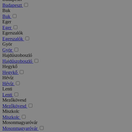
Budapeszt
Buk
Buk
Eger
Eger
Egerszalók
Egerszalók
Györ
Györ
Hajdúszoboszló
Hajdúszoboszló
Hegykő
Hegykő
Hévíz
Hévíz
Lenti
Lenti
Mezőkövesd
Mezőkövesd
Miszkolc
Miszkolc
Mosonmagyaróvár
Mosonmagyaróvár