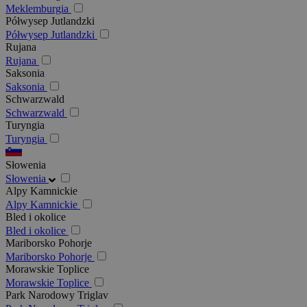
Meklemburgia
Półwysep Jutlandzki
Półwysep Jutlandzki
Rujana
Rujana
Saksonia
Saksonia
Schwarzwald
Schwarzwald
Turyngia
Turyngia
Słowenia
Słowenia
Alpy Kamnickie
Alpy Kamnickie
Bled i okolice
Bled i okolice
Mariborsko Pohorje
Mariborsko Pohorje
Morawskie Toplice
Morawskie Toplice
Park Narodowy Triglav