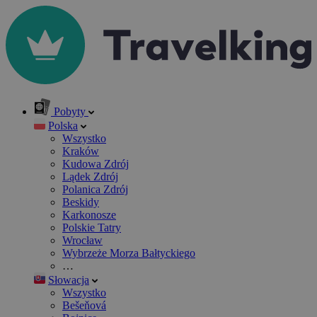
Pobyty
Polska
Wszystko
Kraków
Kudowa Zdrój
Lądek Zdrój
Polanica Zdrój
Beskidy
Karkonosze
Polskie Tatry
Wrocław
Wybrzeże Morza Bałtyckiego
…
Słowacja
Wszystko
Bešeňová