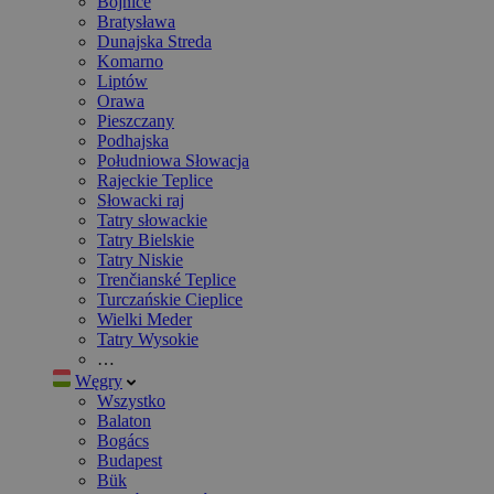
Bojnice
Bratysława
Dunajska Streda
Komarno
Liptów
Orawa
Pieszczany
Podhajska
Południowa Słowacja
Rajeckie Teplice
Słowacki raj
Tatry słowackie
Tatry Bielskie
Tatry Niskie
Trenčianské Teplice
Turczańskie Cieplice
Wielki Meder
Tatry Wysokie
…
Węgry
Wszystko
Balaton
Bogács
Budapest
Bük