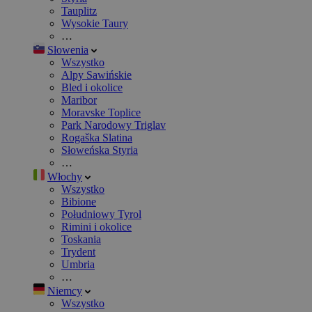
Tauplitz
Wysokie Taury
…
Słowenia
Wszystko
Alpy Sawińskie
Bled i okolice
Maribor
Moravske Toplice
Park Narodowy Triglav
Rogaška Slatina
Słoweńska Styria
…
Włochy
Wszystko
Bibione
Południowy Tyrol
Rimini i okolice
Toskania
Trydent
Umbria
…
Niemcy
Wszystko