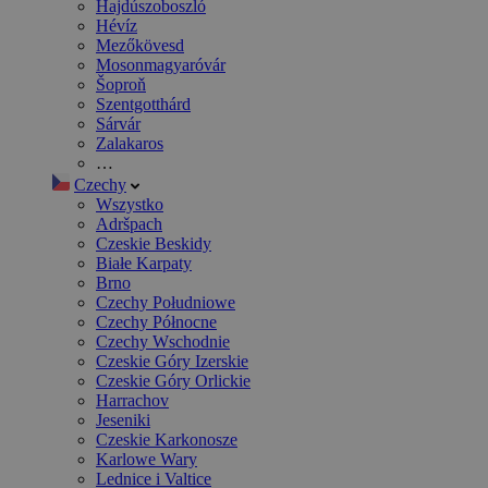
Hajdúszoboszló
Hévíz
Mezőkövesd
Mosonmagyaróvár
Šoproň
Szentgotthárd
Sárvár
Zalakaros
…
Czechy
Wszystko
Adršpach
Czeskie Beskidy
Białe Karpaty
Brno
Czechy Południowe
Czechy Północne
Czechy Wschodnie
Czeskie Góry Izerskie
Czeskie Góry Orlickie
Harrachov
Jeseniki
Czeskie Karkonosze
Karlowe Wary
Lednice i Valtice