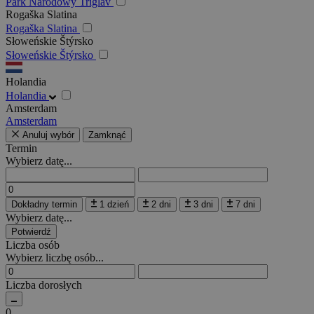
Park Narodowy Triglav
Rogaška Slatina
Rogaška Slatina
Słoweńskie Štýrsko
Słoweńskie Štýrsko
Holandia
Holandia
Amsterdam
Amsterdam
Anuluj wybór
Zamknąć
Termin
Wybierz datę...
Dokładny termin
1 dzień
2 dni
3 dni
7 dni
Wybierz datę...
Potwierdź
Liczba osób
Wybierz liczbę osób...
Liczba dorosłych
0