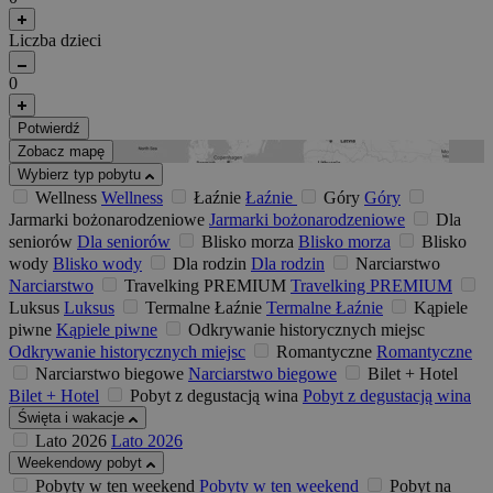
Liczba dzieci
0
Potwierdź
Zobacz mapę
Wybierz typ pobytu
Wellness
Wellness
Łaźnie
Łaźnie
Góry
Góry
Jarmarki bożonarodzeniowe
Jarmarki bożonarodzeniowe
Dla
seniorów
Dla seniorów
Blisko morza
Blisko morza
Blisko
wody
Blisko wody
Dla rodzin
Dla rodzin
Narciarstwo
Narciarstwo
Travelking PREMIUM
Travelking PREMIUM
Luksus
Luksus
Termalne Łaźnie
Termalne Łaźnie
Kąpiele
piwne
Kąpiele piwne
Odkrywanie historycznych miejsc
Odkrywanie historycznych miejsc
Romantyczne
Romantyczne
Narciarstwo biegowe
Narciarstwo biegowe
Bilet + Hotel
Bilet + Hotel
Pobyt z degustacją wina
Pobyt z degustacją wina
Święta i wakacje
Lato 2026
Lato 2026
Weekendowy pobyt
Pobyty w ten weekend
Pobyty w ten weekend
Pobyt na