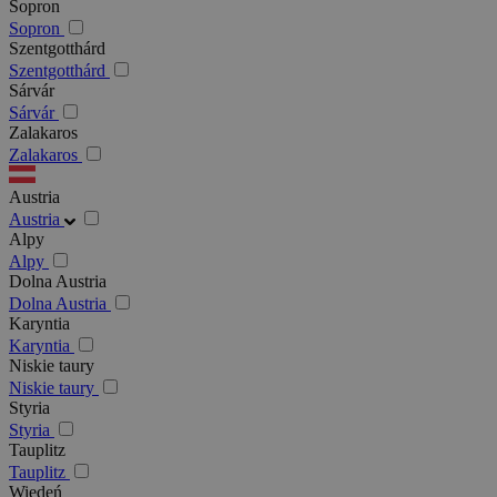
Sopron
Sopron
Szentgotthárd
Szentgotthárd
Sárvár
Sárvár
Zalakaros
Zalakaros
Austria
Austria
Alpy
Alpy
Dolna Austria
Dolna Austria
Karyntia
Karyntia
Niskie taury
Niskie taury
Styria
Styria
Tauplitz
Tauplitz
Wiedeń