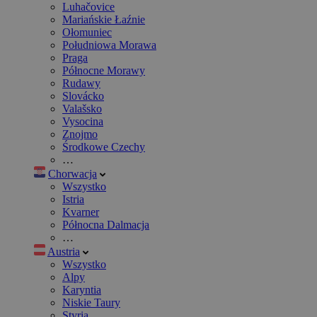
Luhačovice
Mariańskie Łaźnie
Ołomuniec
Południowa Morawa
Praga
Północne Morawy
Rudawy
Slovácko
Valašsko
Vysocina
Znojmo
Środkowe Czechy
…
Chorwacja
Wszystko
Istria
Kvarner
Północna Dalmacja
…
Austria
Wszystko
Alpy
Karyntia
Niskie Taury
Styria