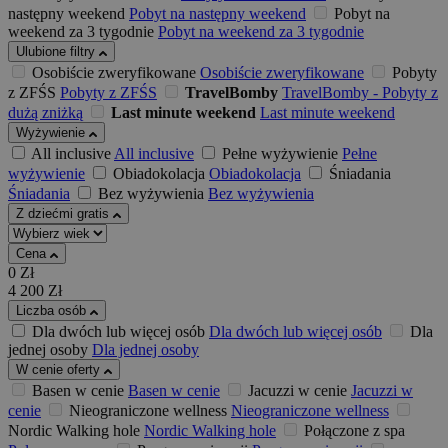
następny weekend
Pobyt na następny weekend
Pobyt na
weekend za 3 tygodnie
Pobyt na weekend za 3 tygodnie
Ulubione filtry
Osobiście zweryfikowane
Osobiście zweryfikowane
Pobyty
z ZFŚS
Pobyty z ZFŚS
TravelBomby
TravelBomby - Pobyty z
dużą zniżką
Last minute weekend
Last minute weekend
Wyżywienie
All inclusive
All inclusive
Pełne wyżywienie
Pełne
wyżywienie
Obiadokolacja
Obiadokolacja
Śniadania
Śniadania
Bez wyżywienia
Bez wyżywienia
Z dziećmi gratis
Cena
0
Zł
4 200
Zł
Liczba osób
Dla dwóch lub więcej osób
Dla dwóch lub więcej osób
Dla
jednej osoby
Dla jednej osoby
W cenie oferty
Basen w cenie
Basen w cenie
Jacuzzi w cenie
Jacuzzi w
cenie
Nieograniczone wellness
Nieograniczone wellness
Nordic Walking hole
Nordic Walking hole
Połączone z spa