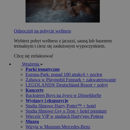
Odpocznij na pobycie wellness
Wybierz pobyt wellness z jacuzzi, sauną lub basenem
termalnym i ciesz się zasłużonym wypoczynkiem.
Chcę się zrelaksować
Wrażenia
Parki tematyczne
Europa-Park: ponad 100 atrakcji + nocleg
Zabawa w Playmobil Funpark + zakwaterowanie
LEGOLAND® Deutschland Resort + pobyt
Koncerty
Backstreet Boys na żywo w Düsseldorfie
Wystawy i ekspozycje
Studia filmowe Harry Potter™ + hotel
Studia filmowe Gry o Tron + hotel premium
Wieczór VIP w studiach Harry'ego Pottera
Muzea
Wizyta w Muzeum Mercedes-Benz