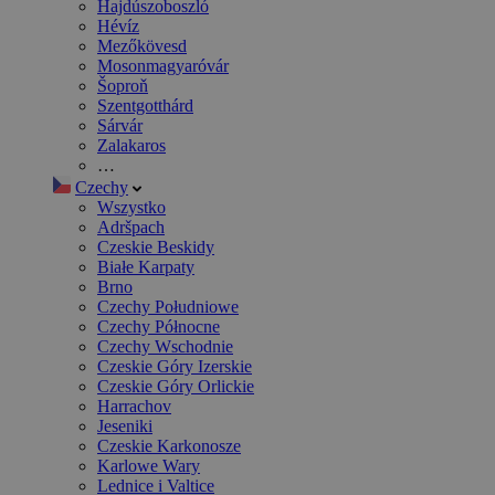
Hajdúszoboszló
Hévíz
Mezőkövesd
Mosonmagyaróvár
Šoproň
Szentgotthárd
Sárvár
Zalakaros
…
Czechy
Wszystko
Adršpach
Czeskie Beskidy
Białe Karpaty
Brno
Czechy Południowe
Czechy Północne
Czechy Wschodnie
Czeskie Góry Izerskie
Czeskie Góry Orlickie
Harrachov
Jeseniki
Czeskie Karkonosze
Karlowe Wary
Lednice i Valtice