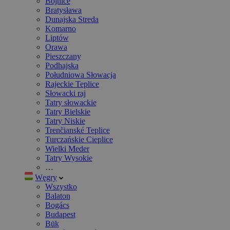
Bojnice
Bratysława
Dunajska Streda
Komarno
Liptów
Orawa
Pieszczany
Podhajska
Południowa Słowacja
Rajeckie Teplice
Słowacki raj
Tatry słowackie
Tatry Bielskie
Tatry Niskie
Trenčianské Teplice
Turczańskie Cieplice
Wielki Meder
Tatry Wysokie
…
Węgry
Wszystko
Balaton
Bogács
Budapest
Bük