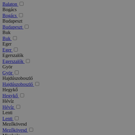
Balaton
Bogács
Bogács
Budapeszt
Budapeszt
Buk
Buk
Eger
Eger
Egerszalók
Egerszalók
Györ
Györ
Hajdúszoboszló
Hajdúszoboszló
Hegykő
Hegykő
Hévíz
Hévíz
Lenti
Lenti
Mezőkövesd
Mezőkövesd