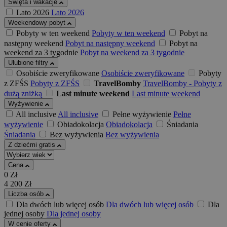
Święta i wakacje
Lato 2026
Lato 2026
Weekendowy pobyt
Pobyty w ten weekend
Pobyty w ten weekend
Pobyt na
następny weekend
Pobyt na następny weekend
Pobyt na
weekend za 3 tygodnie
Pobyt na weekend za 3 tygodnie
Ulubione filtry
Osobiście zweryfikowane
Osobiście zweryfikowane
Pobyty
z ZFŚS
Pobyty z ZFŚS
TravelBomby
TravelBomby - Pobyty z
dużą zniżką
Last minute weekend
Last minute weekend
Wyżywienie
All inclusive
All inclusive
Pełne wyżywienie
Pełne
wyżywienie
Obiadokolacja
Obiadokolacja
Śniadania
Śniadania
Bez wyżywienia
Bez wyżywienia
Z dziećmi gratis
Cena
0
Zł
4 200
Zł
Liczba osób
Dla dwóch lub więcej osób
Dla dwóch lub więcej osób
Dla
jednej osoby
Dla jednej osoby
W cenie oferty