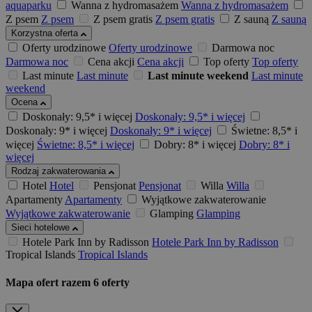
aquaparku
Wanna z hydromasażem
Wanna z hydromasażem
Z psem
Z psem
Z psem gratis
Z psem gratis
Z sauną
Z sauną
Korzystna oferta
Oferty urodzinowe
Oferty urodzinowe
Darmowa noc
Darmowa noc
Cena akcji
Cena akcji
Top oferty
Top oferty
Last minute
Last minute
Last minute weekend
Last minute
weekend
Ocena
Doskonały: 9,5* i więcej
Doskonały: 9,5* i więcej
Doskonały: 9* i więcej
Doskonały: 9* i więcej
Świetne: 8,5* i
więcej
Świetne: 8,5* i więcej
Dobry: 8* i więcej
Dobry: 8* i
więcej
Rodzaj zakwaterowania
Hotel
Hotel
Pensjonat
Pensjonat
Willa
Willa
Apartamenty
Apartamenty
Wyjątkowe zakwaterowanie
Wyjątkowe zakwaterowanie
Glamping
Glamping
Sieci hotelowe
Hotele Park Inn by Radisson
Hotele Park Inn by Radisson
Tropical Islands
Tropical Islands
Mapa ofert
razem
6
oferty