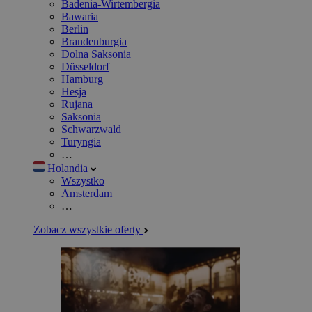
Badenia-Wirtembergia
Bawaria
Berlin
Brandenburgia
Dolna Saksonia
Düsseldorf
Hamburg
Hesja
Rujana
Saksonia
Schwarzwald
Turyngia
…
Holandia
Wszystko
Amsterdam
…
Zobacz wszystkie oferty