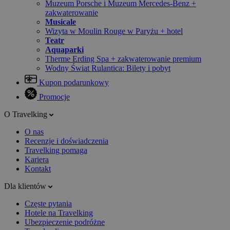
Muzeum Porsche i Muzeum Mercedes-Benz +
zakwaterowanie
Musicale
Wizyta w Moulin Rouge w Paryżu + hotel
Teatr
Aquaparki
Therme Erding Spa + zakwaterowanie premium
Wodny Świat Rulantica: Bilety i pobyt
Kupon podarunkowy
Promocje
O Travelking
O nas
Recenzje i doświadczenia
Travelking pomaga
Kariera
Kontakt
Dla klientów
Częste pytania
Hotele na Travelking
Ubezpieczenie podróżne