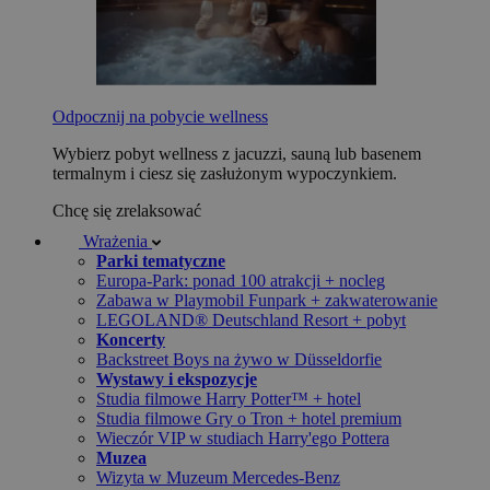
Odpocznij na pobycie wellness
Wybierz pobyt wellness z jacuzzi, sauną lub basenem
termalnym i ciesz się zasłużonym wypoczynkiem.
Chcę się zrelaksować
Wrażenia
Parki tematyczne
Europa-Park: ponad 100 atrakcji + nocleg
Zabawa w Playmobil Funpark + zakwaterowanie
LEGOLAND® Deutschland Resort + pobyt
Koncerty
Backstreet Boys na żywo w Düsseldorfie
Wystawy i ekspozycje
Studia filmowe Harry Potter™ + hotel
Studia filmowe Gry o Tron + hotel premium
Wieczór VIP w studiach Harry'ego Pottera
Muzea
Wizyta w Muzeum Mercedes-Benz