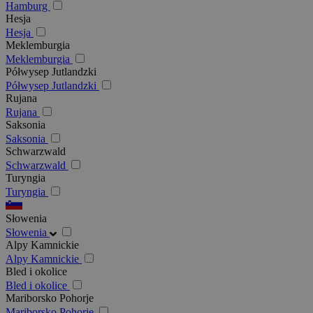
Hamburg
Hesja
Hesja
Meklemburgia
Meklemburgia
Półwysep Jutlandzki
Półwysep Jutlandzki
Rujana
Rujana
Saksonia
Saksonia
Schwarzwald
Schwarzwald
Turyngia
Turyngia
Słowenia
Słowenia
Alpy Kamnickie
Alpy Kamnickie
Bled i okolice
Bled i okolice
Mariborsko Pohorje
Mariborsko Pohorje