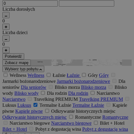
Liczba dorosłych
0
Liczba dzieci
0
Potwierdź
Zobacz mapę
Wybierz typ pobytu
Wellness
Wellness
Łaźnie
Łaźnie
Góry
Góry
Jarmarki bożonarodzeniowe
Jarmarki bożonarodzeniowe
Dla
seniorów
Dla seniorów
Blisko morza
Blisko morza
Blisko
wody
Blisko wody
Dla rodzin
Dla rodzin
Narciarstwo
Narciarstwo
Travelking PREMIUM
Travelking PREMIUM
Luksus
Luksus
Termalne Łaźnie
Termalne Łaźnie
Kąpiele
piwne
Kąpiele piwne
Odkrywanie historycznych miejsc
Odkrywanie historycznych miejsc
Romantyczne
Romantyczne
Narciarstwo biegowe
Narciarstwo biegowe
Bilet + Hotel
Bilet + Hotel
Pobyt z degustacją wina
Pobyt z degustacją wina