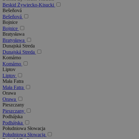
Beskid Żywiecko-Kisucki
Bešeňová
Bešeňová
Bojnice
Bojnice
Bratysława
Bratysława
Dunajská Streda
Dunajská Streda
Komárno
Komárno
Liptov
Liptov
Mała Fatra
Mała Fatra
Orawa
Orawa
Pieszczany
Pieszczany
Podhájska
Podhájska
Południowa Słowacja
Południowa Słowacja