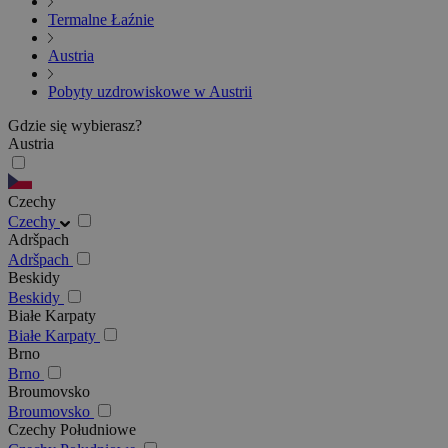
Termalne Łaźnie
Austria
Pobyty uzdrowiskowe w Austrii
Gdzie się wybierasz?
Austria
Czechy
Czechy
Adršpach
Adršpach
Beskidy
Beskidy
Białe Karpaty
Białe Karpaty
Brno
Brno
Broumovsko
Broumovsko
Czechy Południowe