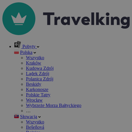
Pobyty
Polska
Wszystko
Kraków
Kudowa Zdrój
Lądek Zdrój
Polanica Zdrój
Beskidy
Karkonosze
Polskie Tatry
Wrocław
Wybrzeże Morza Bałtyckiego
…
Słowacja
Wszystko
Bešeňová