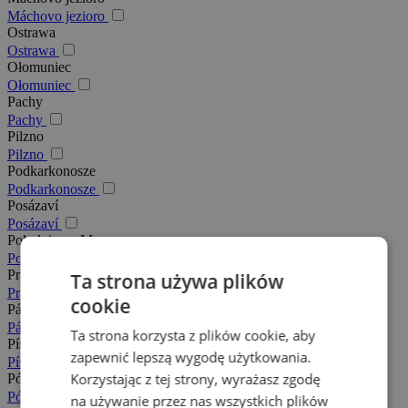
Máchovo jezioro
Ostrawa
Ostrawa
Ołomuniec
Ołomuniec
Pachy
Pachy
Pilzno
Pilzno
Podkarkonosze
Podkarkonosze
Posázaví
Posázaví
Południowe Morawy
Południowe Morawy
Praga
Ta strona używa plików
Praga
cookie
Pálava
Pálava
Ta strona korzysta z plików cookie, aby
Písek
zapewnić lepszą wygodę użytkowania.
Písek
Korzystając z tej strony, wyrażasz zgodę
Północne Morawy
Północne Morawy
na używanie przez nas wszystkich plików