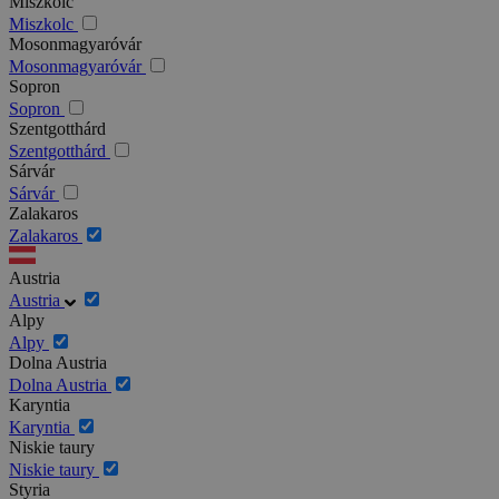
Miszkolc
Miszkolc
Mosonmagyaróvár
Mosonmagyaróvár
Sopron
Sopron
Szentgotthárd
Szentgotthárd
Sárvár
Sárvár
Zalakaros
Zalakaros
Austria
Austria
Alpy
Alpy
Dolna Austria
Dolna Austria
Karyntia
Karyntia
Niskie taury
Niskie taury
Styria