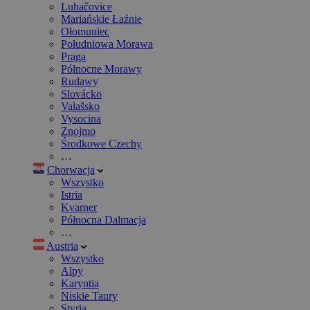
Luhačovice
Mariańskie Łaźnie
Ołomuniec
Południowa Morawa
Praga
Północne Morawy
Rudawy
Slovácko
Valašsko
Vysocina
Znojmo
Środkowe Czechy
…
Chorwacja
Wszystko
Istria
Kvarner
Północna Dalmacja
…
Austria
Wszystko
Alpy
Karyntia
Niskie Taury
Styria