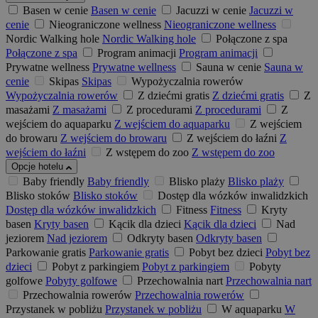
Basen w cenie
Basen w cenie
Jacuzzi w cenie
Jacuzzi w
cenie
Nieograniczone wellness
Nieograniczone wellness
Nordic Walking hole
Nordic Walking hole
Połączone z spa
Połączone z spa
Program animacji
Program animacji
Prywatne wellness
Prywatne wellness
Sauna w cenie
Sauna w
cenie
Skipas
Skipas
Wypożyczalnia rowerów
Wypożyczalnia rowerów
Z dziećmi gratis
Z dziećmi gratis
Z
masażami
Z masażami
Z procedurami
Z procedurami
Z
wejściem do aquaparku
Z wejściem do aquaparku
Z wejściem
do browaru
Z wejściem do browaru
Z wejściem do łaźni
Z
wejściem do łaźni
Z wstępem do zoo
Z wstępem do zoo
Opcje hotelu
Baby friendly
Baby friendly
Blisko plaży
Blisko plaży
Blisko stoków
Blisko stoków
Dostęp dla wózków inwalidzkich
Dostęp dla wózków inwalidzkich
Fitness
Fitness
Kryty
basen
Kryty basen
Kącik dla dzieci
Kącik dla dzieci
Nad
jeziorem
Nad jeziorem
Odkryty basen
Odkryty basen
Parkowanie gratis
Parkowanie gratis
Pobyt bez dzieci
Pobyt bez
dzieci
Pobyt z parkingiem
Pobyt z parkingiem
Pobyty
golfowe
Pobyty golfowe
Przechowalnia nart
Przechowalnia nart
Przechowalnia rowerów
Przechowalnia rowerów
Przystanek w pobliżu
Przystanek w pobliżu
W aquaparku
W