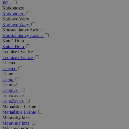
Jičín
Karkonosze
Karkonosze
Karlowe Wary
Karlowe Wary
Konstantinovy Łaźnie
Konstantinovy Łaźnie
Kutná Hora
Kutná Hora
Lednice i Valtice
Lednice i Valtice
Liberec
Liberec
Lipno
Lipno
Litomyšl
Litomyšl
Luhačovice
Luhačovice
Mariańskie Łaźnie
Mariańskie Łaźnie
Moravský kras
Moravský kras
Máchovo jezioro