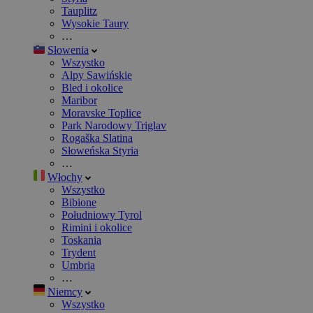
Tauplitz
Wysokie Taury
…
Słowenia
Wszystko
Alpy Sawińskie
Bled i okolice
Maribor
Moravske Toplice
Park Narodowy Triglav
Rogaška Slatina
Słoweńska Styria
…
Włochy
Wszystko
Bibione
Południowy Tyrol
Rimini i okolice
Toskania
Trydent
Umbria
…
Niemcy
Wszystko