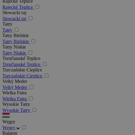
Rajecké Teplice
Rajecké Teplice
Słowacki raj
Słowacki raj
Tatry
Tatry
Tatry Bielskie
Tatry Bielskie
Tatry Niskie
Tatry Niskie
Trenčianské Teplice
Trenčianské Teplice
Turczańskie Cieplice
Turczańskie Cieplice
Velký Meder
Velký Meder
Wielka Fatra
Wielka Fatra
Wysokie Tatry
Wysokie Tatry
Węgry
Węgry
Balaton