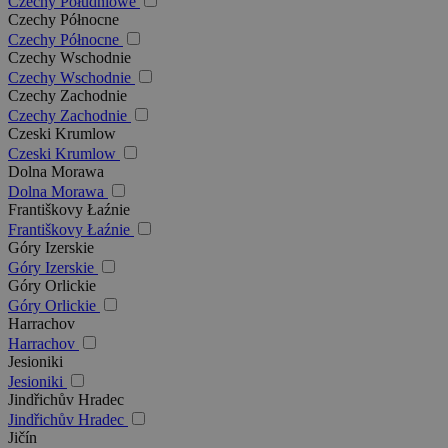
Czechy Południowe
Czechy Północne
Czechy Północne
Czechy Wschodnie
Czechy Wschodnie
Czechy Zachodnie
Czechy Zachodnie
Czeski Krumlow
Czeski Krumlow
Dolna Morawa
Dolna Morawa
Františkovy Łaźnie
Františkovy Łaźnie
Góry Izerskie
Góry Izerskie
Góry Orlickie
Góry Orlickie
Harrachov
Harrachov
Jesioniki
Jesioniki
Jindřichův Hradec
Jindřichův Hradec
Jičín