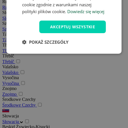
Rudawy
cookie zgodnie z warunkami naszej
Rudawy
polityki plików cookie.
Dowiedz się więcej
Slovácko
Slovácko
Szumawa
AKCEPTUJ WSZYSTKIE
Szumawa
Tábor
Tábor
POKAŻ SZCZEGÓŁY
Třeboňsko
Třeboňsko
Třebíč
Třebíč
Valašsko
Valašsko
Vysočina
Vysočina
Znojmo
Znojmo
Środkowe Czechy
Środkowe Czechy
Słowacja
Słowacja
Beskid Żywiecko-Kisucki