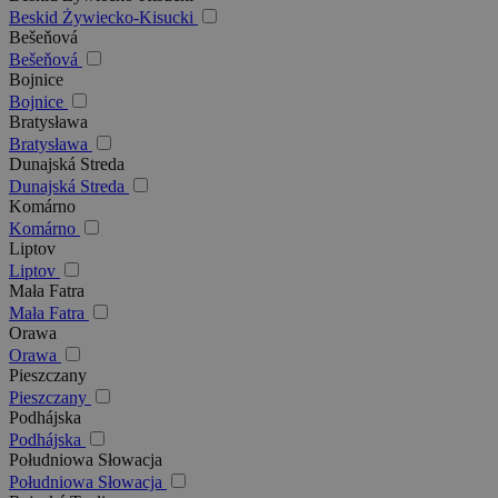
Beskid Żywiecko-Kisucki
Bešeňová
Bešeňová
Bojnice
Bojnice
Bratysława
Bratysława
Dunajská Streda
Dunajská Streda
Komárno
Komárno
Liptov
Liptov
Mała Fatra
Mała Fatra
Orawa
Orawa
Pieszczany
Pieszczany
Podhájska
Podhájska
Południowa Słowacja
Południowa Słowacja