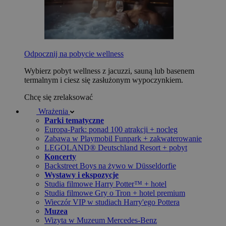
Odpocznij na pobycie wellness
Wybierz pobyt wellness z jacuzzi, sauną lub basenem
termalnym i ciesz się zasłużonym wypoczynkiem.
Chcę się zrelaksować
Wrażenia
Parki tematyczne
Europa-Park: ponad 100 atrakcji + nocleg
Zabawa w Playmobil Funpark + zakwaterowanie
LEGOLAND® Deutschland Resort + pobyt
Koncerty
Backstreet Boys na żywo w Düsseldorfie
Wystawy i ekspozycje
Studia filmowe Harry Potter™ + hotel
Studia filmowe Gry o Tron + hotel premium
Wieczór VIP w studiach Harry'ego Pottera
Muzea
Wizyta w Muzeum Mercedes-Benz