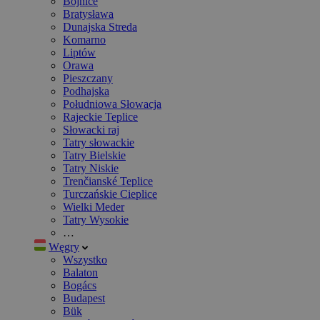
Bojnice
Bratysława
Dunajska Streda
Komarno
Liptów
Orawa
Pieszczany
Podhajska
Południowa Słowacja
Rajeckie Teplice
Słowacki raj
Tatry słowackie
Tatry Bielskie
Tatry Niskie
Trenčianské Teplice
Turczańskie Cieplice
Wielki Meder
Tatry Wysokie
…
Węgry
Wszystko
Balaton
Bogács
Budapest
Bük