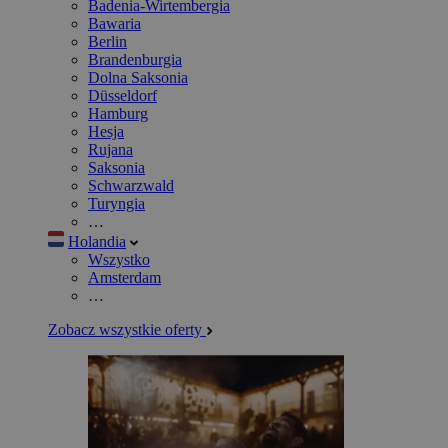
Badenia-Wirtembergia
Bawaria
Berlin
Brandenburgia
Dolna Saksonia
Düsseldorf
Hamburg
Hesja
Rujana
Saksonia
Schwarzwald
Turyngia
…
Holandia
Wszystko
Amsterdam
…
Zobacz wszystkie oferty