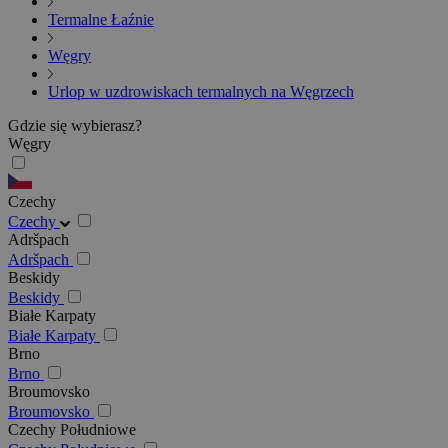
Termalne Łaźnie
Węgry
Urlop w uzdrowiskach termalnych na Węgrzech
Gdzie się wybierasz?
Węgry
Czechy
Czechy
Adršpach
Adršpach
Beskidy
Beskidy
Białe Karpaty
Białe Karpaty
Brno
Brno
Broumovsko
Broumovsko
Czechy Południowe