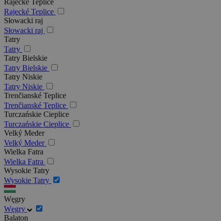
Rajecké Teplice
Rajecké Teplice
Słowacki raj
Słowacki raj
Tatry
Tatry
Tatry Bielskie
Tatry Bielskie
Tatry Niskie
Tatry Niskie
Trenčianské Teplice
Trenčianské Teplice
Turczańskie Cieplice
Turczańskie Cieplice
Velký Meder
Velký Meder
Wielka Fatra
Wielka Fatra
Wysokie Tatry
Wysokie Tatry
Węgry
Węgry
Balaton