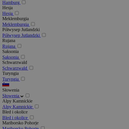
Hamburg
Hesja
Hesja
Meklemburgia
Meklemburgia
Półwysep Jutlandzki
Półwysep Jutlandzki
Rujana
Rujana
Saksonia
Saksonia
Schwarzwald
Schwarzwald
Turyngia
Turyngia
Słowenia
Słowenia
Alpy Kamnickie
Alpy Kamnickie
Bled i okolice
Bled i okolice
Mariborsko Pohorje
Mariborsko Pohorje