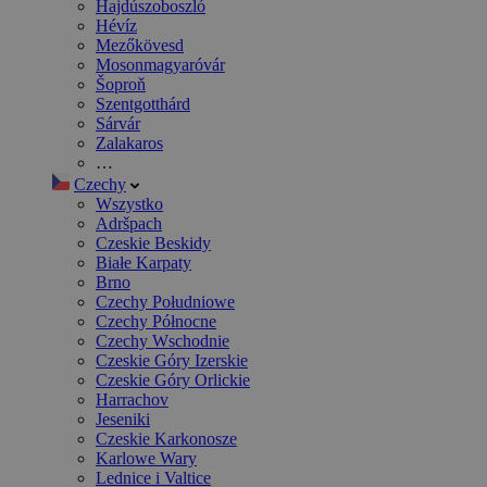
Hajdúszoboszló
Hévíz
Mezőkövesd
Mosonmagyaróvár
Šoproň
Szentgotthárd
Sárvár
Zalakaros
…
Czechy
Wszystko
Adršpach
Czeskie Beskidy
Białe Karpaty
Brno
Czechy Południowe
Czechy Północne
Czechy Wschodnie
Czeskie Góry Izerskie
Czeskie Góry Orlickie
Harrachov
Jeseniki
Czeskie Karkonosze
Karlowe Wary
Lednice i Valtice