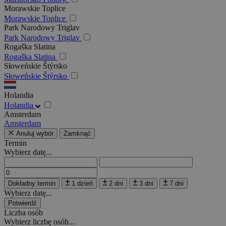
Morawskie Toplice
Morawskie Toplice
Park Narodowy Triglav
Park Narodowy Triglav
Rogaška Slatina
Rogaška Slatina
Słoweńskie Štýrsko
Słoweńskie Štýrsko
Holandia
Holandia
Amsterdam
Amsterdam
Anuluj wybór
Zamknąć
Termin
Wybierz datę...
Dokładny termin
1 dzień
2 dni
3 dni
7 dni
Wybierz datę...
Potwierdź
Liczba osób
Wybierz liczbę osób...