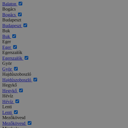
Balaton
Bogács
Bogács
Budapeszt
Budapeszt
Buk
Buk
Eger
Eger
Egerszalók
Egerszalók
Györ
Györ
Hajdúszoboszló
Hajdúszoboszló
Hegykő
Hegykő
Hévíz
Hévíz
Lenti
Lenti
Mezőkövesd
Mezőkövesd