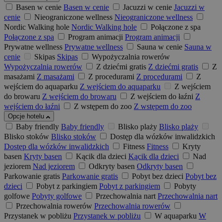
Basen w cenie
Basen w cenie
Jacuzzi w cenie
Jacuzzi w
cenie
Nieograniczone wellness
Nieograniczone wellness
Nordic Walking hole
Nordic Walking hole
Połączone z spa
Połączone z spa
Program animacji
Program animacji
Prywatne wellness
Prywatne wellness
Sauna w cenie
Sauna w
cenie
Skipas
Skipas
Wypożyczalnia rowerów
Wypożyczalnia rowerów
Z dziećmi gratis
Z dziećmi gratis
Z
masażami
Z masażami
Z procedurami
Z procedurami
Z
wejściem do aquaparku
Z wejściem do aquaparku
Z wejściem
do browaru
Z wejściem do browaru
Z wejściem do łaźni
Z
wejściem do łaźni
Z wstępem do zoo
Z wstępem do zoo
Opcje hotelu
Baby friendly
Baby friendly
Blisko plaży
Blisko plaży
Blisko stoków
Blisko stoków
Dostęp dla wózków inwalidzkich
Dostęp dla wózków inwalidzkich
Fitness
Fitness
Kryty
basen
Kryty basen
Kącik dla dzieci
Kącik dla dzieci
Nad
jeziorem
Nad jeziorem
Odkryty basen
Odkryty basen
Parkowanie gratis
Parkowanie gratis
Pobyt bez dzieci
Pobyt bez
dzieci
Pobyt z parkingiem
Pobyt z parkingiem
Pobyty
golfowe
Pobyty golfowe
Przechowalnia nart
Przechowalnia nart
Przechowalnia rowerów
Przechowalnia rowerów
Przystanek w pobliżu
Przystanek w pobliżu
W aquaparku
W