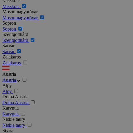
Miszkolc
Miszkolc
Mosonmagyaróvár
Mosonmagyaróvár
Sopron
Sopron
Szentgotthárd
Szentgotthárd
Sárvár
Sárvár
Zalakaros
Zalakaros
Austria
Austria
Alpy
Alpy
Dolna Austria
Dolna Austria
Karyntia
Karyntia
Niskie taury
Niskie taury
Styria