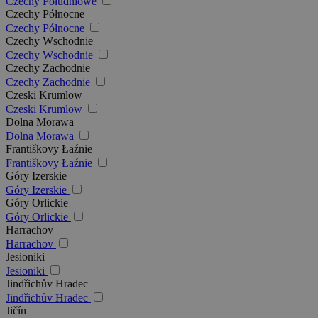
Czechy Południowe
Czechy Północne
Czechy Północne
Czechy Wschodnie
Czechy Wschodnie
Czechy Zachodnie
Czechy Zachodnie
Czeski Krumlow
Czeski Krumlow
Dolna Morawa
Dolna Morawa
Františkovy Łaźnie
Františkovy Łaźnie
Góry Izerskie
Góry Izerskie
Góry Orlickie
Góry Orlickie
Harrachov
Harrachov
Jesioniki
Jesioniki
Jindřichův Hradec
Jindřichův Hradec
Jičín