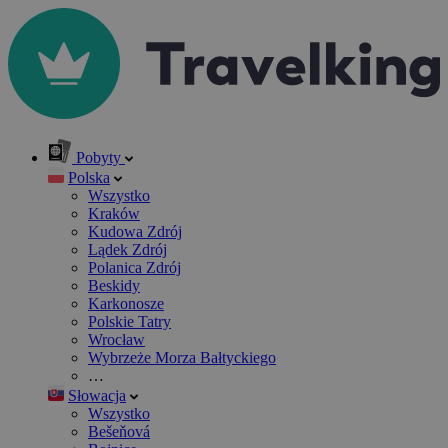
Pobyty
Polska
Wszystko
Kraków
Kudowa Zdrój
Lądek Zdrój
Polanica Zdrój
Beskidy
Karkonosze
Polskie Tatry
Wrocław
Wybrzeże Morza Bałtyckiego
…
Słowacja
Wszystko
Bešeňová