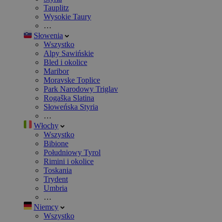
Tauplitz
Wysokie Taury
…
Słowenia
Wszystko
Alpy Sawińskie
Bled i okolice
Maribor
Moravske Toplice
Park Narodowy Triglav
Rogaška Slatina
Słoweńska Styria
…
Włochy
Wszystko
Bibione
Południowy Tyrol
Rimini i okolice
Toskania
Trydent
Umbria
…
Niemcy
Wszystko