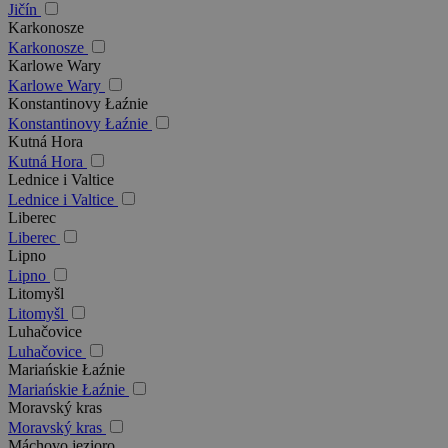
Jičín
Karkonosze
Karkonosze
Karlowe Wary
Karlowe Wary
Konstantinovy Łaźnie
Konstantinovy Łaźnie
Kutná Hora
Kutná Hora
Lednice i Valtice
Lednice i Valtice
Liberec
Liberec
Lipno
Lipno
Litomyšl
Litomyšl
Luhačovice
Luhačovice
Mariańskie Łaźnie
Mariańskie Łaźnie
Moravský kras
Moravský kras
Máchovo jezioro