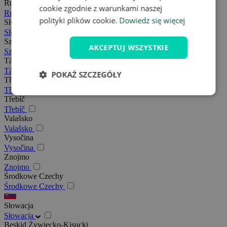
Rudawy
cookie zgodnie z warunkami naszej
Rudawy
polityki plików cookie.
Dowiedz się więcej
Slovácko
Slovácko
Szumawa
AKCEPTUJ WSZYSTKIE
Szumawa
Tábor
Tábor
POKAŻ SZCZEGÓŁY
Třeboňsko
Třeboňsko
Třebíč
Třebíč
Valašsko
Valašsko
Vysočina
Vysočina
Znojmo
Znojmo
Środkowe Czechy
Środkowe Czechy
Słowacja
Słowacja
Beskid Żywiecko-Kisucki