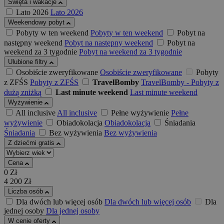
Święta i wakacje
Lato 2026
Lato 2026
Weekendowy pobyt
Pobyty w ten weekend
Pobyty w ten weekend
Pobyt na
następny weekend
Pobyt na następny weekend
Pobyt na
weekend za 3 tygodnie
Pobyt na weekend za 3 tygodnie
Ulubione filtry
Osobiście zweryfikowane
Osobiście zweryfikowane
Pobyty
z ZFŚS
Pobyty z ZFŚS
TravelBomby
TravelBomby - Pobyty z
dużą zniżką
Last minute weekend
Last minute weekend
Wyżywienie
All inclusive
All inclusive
Pełne wyżywienie
Pełne
wyżywienie
Obiadokolacja
Obiadokolacja
Śniadania
Śniadania
Bez wyżywienia
Bez wyżywienia
Z dziećmi gratis
Cena
0
Zł
4 200
Zł
Liczba osób
Dla dwóch lub więcej osób
Dla dwóch lub więcej osób
Dla
jednej osoby
Dla jednej osoby
W cenie oferty