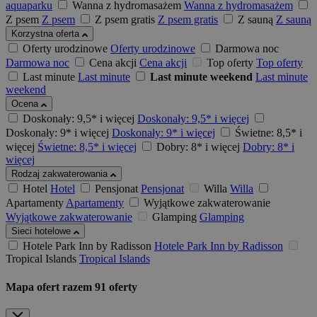
aquaparku
Wanna z hydromasażem
Wanna z hydromasażem
Z psem
Z psem
Z psem gratis
Z psem gratis
Z sauną
Z sauną
Korzystna oferta
Oferty urodzinowe
Oferty urodzinowe
Darmowa noc
Darmowa noc
Cena akcji
Cena akcji
Top oferty
Top oferty
Last minute
Last minute
Last minute weekend
Last minute
weekend
Ocena
Doskonały: 9,5* i więcej
Doskonały: 9,5* i więcej
Doskonały: 9* i więcej
Doskonały: 9* i więcej
Świetne: 8,5* i
więcej
Świetne: 8,5* i więcej
Dobry: 8* i więcej
Dobry: 8* i
więcej
Rodzaj zakwaterowania
Hotel
Hotel
Pensjonat
Pensjonat
Willa
Willa
Apartamenty
Apartamenty
Wyjątkowe zakwaterowanie
Wyjątkowe zakwaterowanie
Glamping
Glamping
Sieci hotelowe
Hotele Park Inn by Radisson
Hotele Park Inn by Radisson
Tropical Islands
Tropical Islands
Mapa ofert
razem
91
oferty