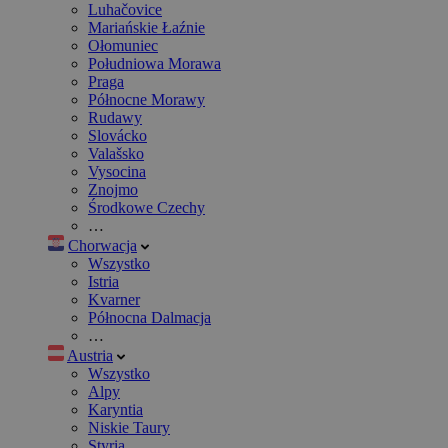
Luhačovice
Mariańskie Łaźnie
Ołomuniec
Południowa Morawa
Praga
Północne Morawy
Rudawy
Slovácko
Valašsko
Vysocina
Znojmo
Środkowe Czechy
…
Chorwacja
Wszystko
Istria
Kvarner
Północna Dalmacja
…
Austria
Wszystko
Alpy
Karyntia
Niskie Taury
Styria