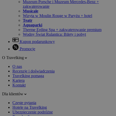
Muzeum Porsche i Muzeum Mercedes-Benz +
zakwaterowanie
Musicale
Wizyta w Moulin Rouge w Paryżu + hotel
Teatr
Aquaparki
Therme Erding Spa + zakwaterowanie premium
Wodny Świat Rulantica: Bilety i pobyt
Kupon podarunkowy
Promocje
O Travelking
O nas
Recenzje i doświadczenia
Travelking pomaga
Kariera
Kontakt
Dla klientów
Częste pytania
Hotele na Travelking
Ubezpieczenie podróżne