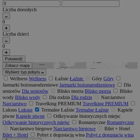
Liczba dorosłych
0
Liczba dzieci
0
Potwierdź
Zobacz mapę
Wybierz typ pobytu
Wellness
Wellness
Łaźnie
Łaźnie
Góry
Góry
Jarmarki bożonarodzeniowe
Jarmarki bożonarodzeniowe
Dla
seniorów
Dla seniorów
Blisko morza
Blisko morza
Blisko
wody
Blisko wody
Dla rodzin
Dla rodzin
Narciarstwo
Narciarstwo
Travelking PREMIUM
Travelking PREMIUM
Luksus
Luksus
Termalne Łaźnie
Termalne Łaźnie
Kąpiele
piwne
Kąpiele piwne
Odkrywanie historycznych miejsc
Odkrywanie historycznych miejsc
Romantyczne
Romantyczne
Narciarstwo biegowe
Narciarstwo biegowe
Bilet + Hotel
Bilet + Hotel
Pobyt z degustacją wina
Pobyt z degustacją wina