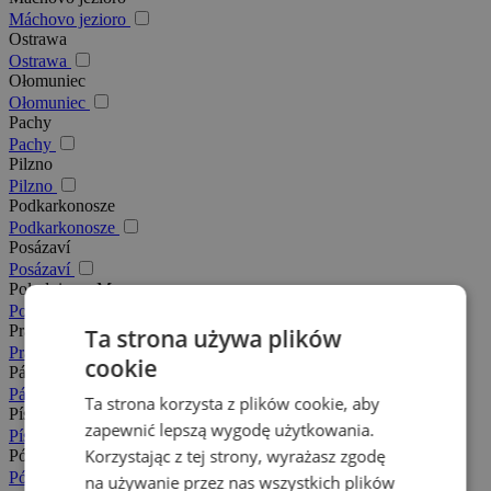
Máchovo jezioro
Ostrawa
Ostrawa
Ołomuniec
Ołomuniec
Pachy
Pachy
Pilzno
Pilzno
Podkarkonosze
Podkarkonosze
Posázaví
Posázaví
Południowe Morawy
Południowe Morawy
Praga
Ta strona używa plików
Praga
cookie
Pálava
Pálava
Ta strona korzysta z plików cookie, aby
Písek
zapewnić lepszą wygodę użytkowania.
Písek
Korzystając z tej strony, wyrażasz zgodę
Północne Morawy
Północne Morawy
na używanie przez nas wszystkich plików