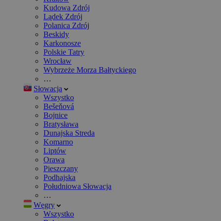
Kudowa Zdrój
Lądek Zdrój
Polanica Zdrój
Beskidy
Karkonosze
Polskie Tatry
Wrocław
Wybrzeże Morza Bałtyckiego
…
Słowacja
Wszystko
Bešeňová
Bojnice
Bratysława
Dunajska Streda
Komarno
Liptów
Orawa
Pieszczany
Podhajska
Południowa Słowacja
…
Węgry
Wszystko