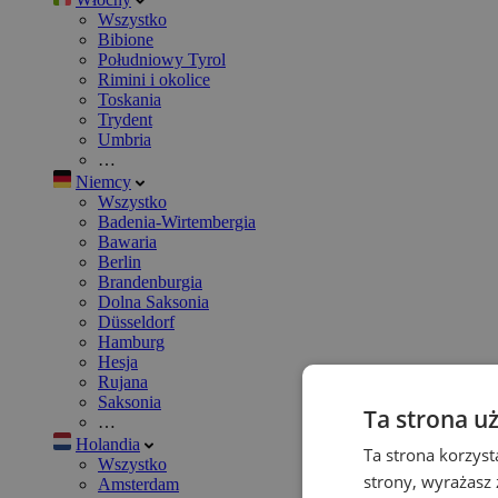
Wszystko
Bibione
Południowy Tyrol
Rimini i okolice
Toskania
Trydent
Umbria
…
Niemcy
Wszystko
Badenia-Wirtembergia
Bawaria
Berlin
Brandenburgia
Dolna Saksonia
Düsseldorf
Hamburg
Hesja
Rujana
Saksonia
Ta strona u
…
Holandia
Ta strona korzyst
Wszystko
strony, wyrażasz
Amsterdam