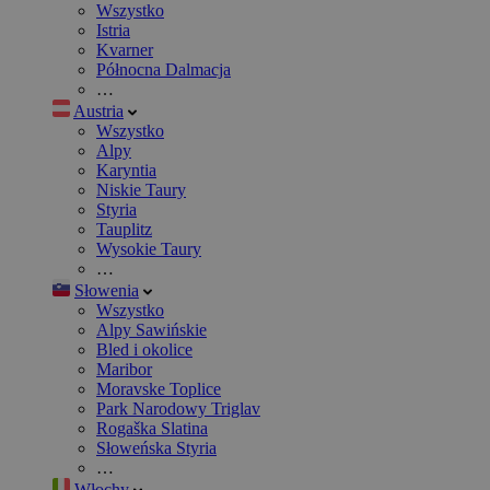
Wszystko
Istria
Kvarner
Północna Dalmacja
…
Austria
Wszystko
Alpy
Karyntia
Niskie Taury
Styria
Tauplitz
Wysokie Taury
…
Słowenia
Wszystko
Alpy Sawińskie
Bled i okolice
Maribor
Moravske Toplice
Park Narodowy Triglav
Rogaška Slatina
Słoweńska Styria
…
Włochy