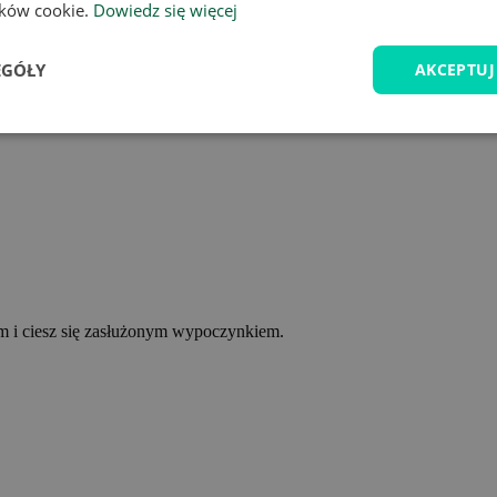
lików cookie.
Dowiedz się więcej
EGÓŁY
AKCEPTUJ
ym i ciesz się zasłużonym wypoczynkiem.