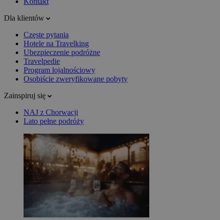
Kontakt
Dla klientów
Częste pytania
Hotele na Travelking
Ubezpieczenie podróżne
Travelpedie
Program lojalnościowy
Osobiście zweryfikowane pobyty
Zainspiruj się
NAJ z Chorwacji
Lato pełne podróży