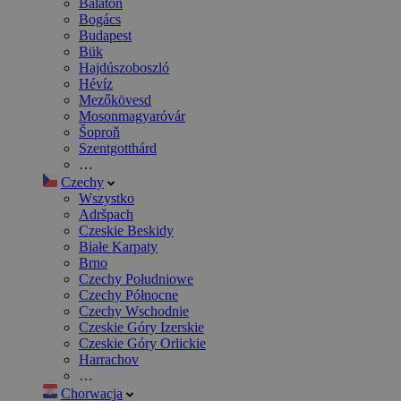
Balaton
Bogács
Budapest
Bük
Hajdúszoboszló
Hévíz
Mezőkövesd
Mosonmagyaróvár
Šoproň
Szentgotthárd
…
Czechy
Wszystko
Adršpach
Czeskie Beskidy
Białe Karpaty
Brno
Czechy Południowe
Czechy Północne
Czechy Wschodnie
Czeskie Góry Izerskie
Czeskie Góry Orlickie
Harrachov
…
Chorwacja