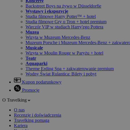
Koncerty
Backstreet Boys na żywo w Düsseldorfie
Wystawy i ekspozycje
Studia filmowe Harry Potter™ + hotel
Studia filmowe Gry o Tron + hotel premium
Wieczór VIP w studiach Harry'ego Pottera
Muzea
Wizyta w Muzeum Mercedes-Benz
Muzeum Porsche i Muzeum Mercedes-Benz + zakwater
Musicale
Wizyta w Moulin Rouge w Paryżu + hotel
Teatr
Aquaparki
Therme Erding Spa + zakwaterowanie premium
Wodny Świat Rulantica: Bilety i pobyt
Kupon podarunkowy
Promocje
O Travelking
O nas
Recenzje i doświadczenia
Travelking pomaga
Kariera