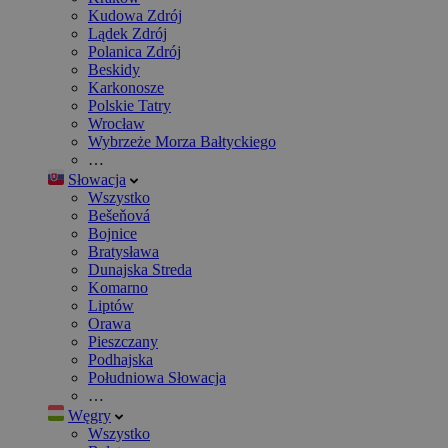
Kudowa Zdrój
Lądek Zdrój
Polanica Zdrój
Beskidy
Karkonosze
Polskie Tatry
Wrocław
Wybrzeże Morza Bałtyckiego
…
Słowacja
Wszystko
Bešeňová
Bojnice
Bratysława
Dunajska Streda
Komarno
Liptów
Orawa
Pieszczany
Podhajska
Południowa Słowacja
…
Węgry
Wszystko