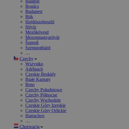
Balaton
Bogács
Budapest
Bük
Hajdúszoboszló
Hévíz
Mezőkövesd
Mosonmagyaróvár
Šoproň
Szentgotthárd
…
Czechy
Wszystko
Adršpach
Czeskie Beskidy
Białe Karpaty
Brno
Czechy Południowe
Czechy Północne
Czechy Wschodnie
Czeskie Góry Izerskie
Czeskie Góry Orlickie
Harrachov
…
Chorwacja