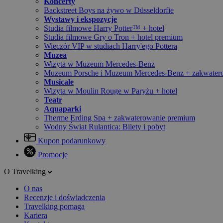
Koncerty
Backstreet Boys na żywo w Düsseldorfie
Wystawy i ekspozycje
Studia filmowe Harry Potter™ + hotel
Studia filmowe Gry o Tron + hotel premium
Wieczór VIP w studiach Harry'ego Pottera
Muzea
Wizyta w Muzeum Mercedes-Benz
Muzeum Porsche i Muzeum Mercedes-Benz + zakwater
Musicale
Wizyta w Moulin Rouge w Paryżu + hotel
Teatr
Aquaparki
Therme Erding Spa + zakwaterowanie premium
Wodny Świat Rulantica: Bilety i pobyt
Kupon podarunkowy
Promocje
O Travelking
O nas
Recenzje i doświadczenia
Travelking pomaga
Kariera