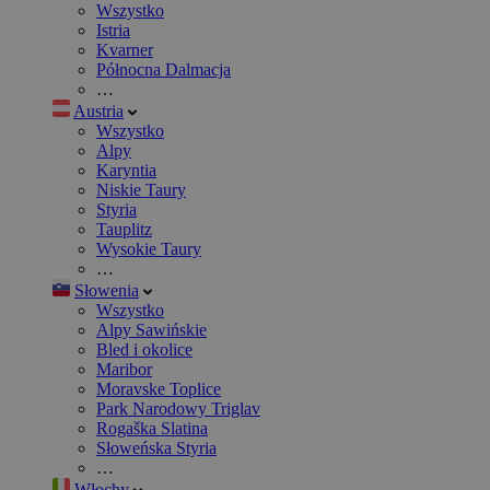
Wszystko
Istria
Kvarner
Północna Dalmacja
…
Austria
Wszystko
Alpy
Karyntia
Niskie Taury
Styria
Tauplitz
Wysokie Taury
…
Słowenia
Wszystko
Alpy Sawińskie
Bled i okolice
Maribor
Moravske Toplice
Park Narodowy Triglav
Rogaška Slatina
Słoweńska Styria
…
Włochy