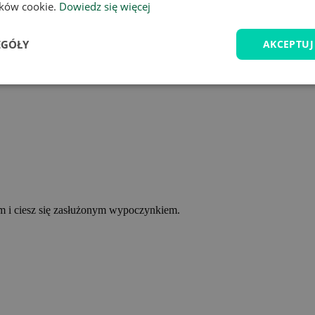
lików cookie.
Dowiedz się więcej
EGÓŁY
AKCEPTUJ
ym i ciesz się zasłużonym wypoczynkiem.