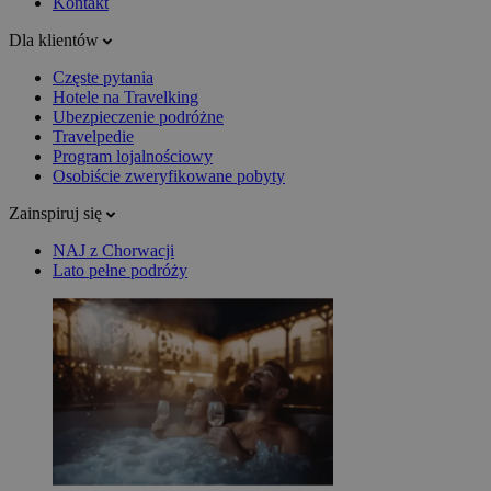
Kontakt
Dla klientów
Częste pytania
Hotele na Travelking
Ubezpieczenie podróżne
Travelpedie
Program lojalnościowy
Osobiście zweryfikowane pobyty
Zainspiruj się
NAJ z Chorwacji
Lato pełne podróży