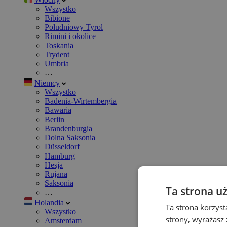
Wszystko
Bibione
Południowy Tyrol
Rimini i okolice
Toskania
Trydent
Umbria
…
Niemcy
Wszystko
Badenia-Wirtembergia
Bawaria
Berlin
Brandenburgia
Dolna Saksonia
Düsseldorf
Hamburg
Hesja
Rujana
Saksonia
Ta strona u
…
Holandia
Ta strona korzyst
Wszystko
strony, wyrażasz
Amsterdam