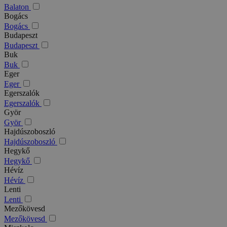
Balaton
Bogács
Bogács
Budapeszt
Budapeszt
Buk
Buk
Eger
Eger
Egerszalók
Egerszalók
Györ
Györ
Hajdúszoboszló
Hajdúszoboszló
Hegykő
Hegykő
Hévíz
Hévíz
Lenti
Lenti
Mezőkövesd
Mezőkövesd