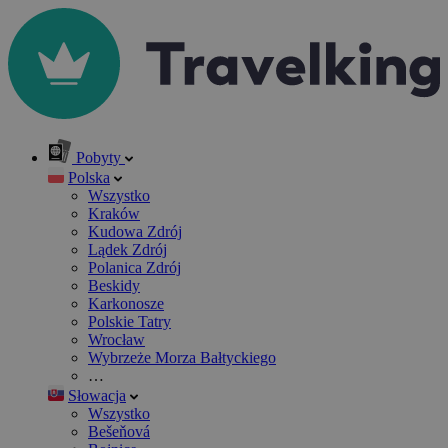
Pobyty
Polska
Wszystko
Kraków
Kudowa Zdrój
Lądek Zdrój
Polanica Zdrój
Beskidy
Karkonosze
Polskie Tatry
Wrocław
Wybrzeże Morza Bałtyckiego
…
Słowacja
Wszystko
Bešeňová