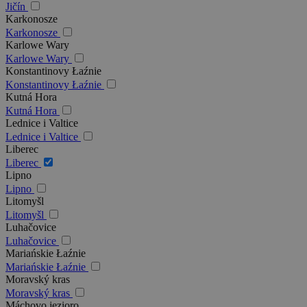
Jičín
Karkonosze
Karkonosze
Karlowe Wary
Karlowe Wary
Konstantinovy Łaźnie
Konstantinovy Łaźnie
Kutná Hora
Kutná Hora
Lednice i Valtice
Lednice i Valtice
Liberec
Liberec
Lipno
Lipno
Litomyšl
Litomyšl
Luhačovice
Luhačovice
Mariańskie Łaźnie
Mariańskie Łaźnie
Moravský kras
Moravský kras
Máchovo jezioro