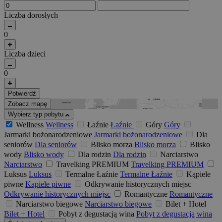
Liczba dorosłych
0
Liczba dzieci
0
Potwierdź
Zobacz mapę
Wybierz typ pobytu
Wellness
Wellness
Łaźnie
Łaźnie
Góry
Góry
Jarmarki bożonarodzeniowe
Jarmarki bożonarodzeniowe
Dla
seniorów
Dla seniorów
Blisko morza
Blisko morza
Blisko
wody
Blisko wody
Dla rodzin
Dla rodzin
Narciarstwo
Narciarstwo
Travelking PREMIUM
Travelking PREMIUM
Luksus
Luksus
Termalne Łaźnie
Termalne Łaźnie
Kąpiele
piwne
Kąpiele piwne
Odkrywanie historycznych miejsc
Odkrywanie historycznych miejsc
Romantyczne
Romantyczne
Narciarstwo biegowe
Narciarstwo biegowe
Bilet + Hotel
Bilet + Hotel
Pobyt z degustacją wina
Pobyt z degustacją wina