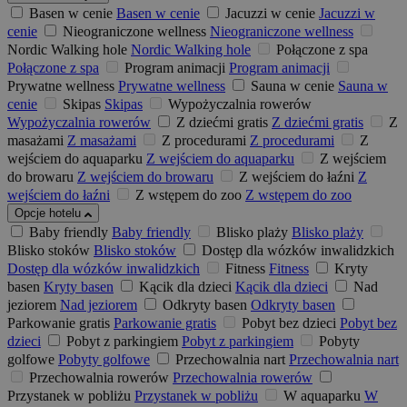
Basen w cenie
Basen w cenie
Jacuzzi w cenie
Jacuzzi w
cenie
Nieograniczone wellness
Nieograniczone wellness
Nordic Walking hole
Nordic Walking hole
Połączone z spa
Połączone z spa
Program animacji
Program animacji
Prywatne wellness
Prywatne wellness
Sauna w cenie
Sauna w
cenie
Skipas
Skipas
Wypożyczalnia rowerów
Wypożyczalnia rowerów
Z dziećmi gratis
Z dziećmi gratis
Z
masażami
Z masażami
Z procedurami
Z procedurami
Z
wejściem do aquaparku
Z wejściem do aquaparku
Z wejściem
do browaru
Z wejściem do browaru
Z wejściem do łaźni
Z
wejściem do łaźni
Z wstępem do zoo
Z wstępem do zoo
Opcje hotelu
Baby friendly
Baby friendly
Blisko plaży
Blisko plaży
Blisko stoków
Blisko stoków
Dostęp dla wózków inwalidzkich
Dostęp dla wózków inwalidzkich
Fitness
Fitness
Kryty
basen
Kryty basen
Kącik dla dzieci
Kącik dla dzieci
Nad
jeziorem
Nad jeziorem
Odkryty basen
Odkryty basen
Parkowanie gratis
Parkowanie gratis
Pobyt bez dzieci
Pobyt bez
dzieci
Pobyt z parkingiem
Pobyt z parkingiem
Pobyty
golfowe
Pobyty golfowe
Przechowalnia nart
Przechowalnia nart
Przechowalnia rowerów
Przechowalnia rowerów
Przystanek w pobliżu
Przystanek w pobliżu
W aquaparku
W