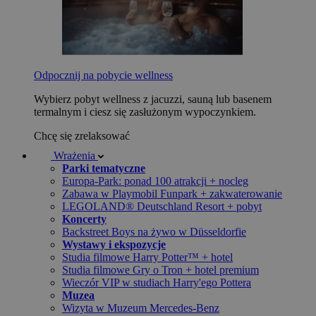
Odpocznij na pobycie wellness
Wybierz pobyt wellness z jacuzzi, sauną lub basenem
termalnym i ciesz się zasłużonym wypoczynkiem.
Chcę się zrelaksować
Wrażenia
Parki tematyczne
Europa-Park: ponad 100 atrakcji + nocleg
Zabawa w Playmobil Funpark + zakwaterowanie
LEGOLAND® Deutschland Resort + pobyt
Koncerty
Backstreet Boys na żywo w Düsseldorfie
Wystawy i ekspozycje
Studia filmowe Harry Potter™ + hotel
Studia filmowe Gry o Tron + hotel premium
Wieczór VIP w studiach Harry'ego Pottera
Muzea
Wizyta w Muzeum Mercedes-Benz