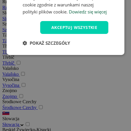
Rudawy
cookie zgodnie z warunkami naszej
Rudawy
polityki plików cookie.
Dowiedz się więcej
Slovácko
Slovácko
Szumawa
AKCEPTUJ WSZYSTKIE
Szumawa
Tábor
Tábor
POKAŻ SZCZEGÓŁY
Třeboňsko
Třeboňsko
Třebíč
Třebíč
Valašsko
Valašsko
Vysočina
Vysočina
Znojmo
Znojmo
Środkowe Czechy
Środkowe Czechy
Słowacja
Słowacja
Beskid Żywiecko-Kisucki