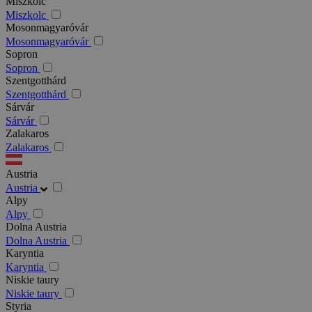
Miszkolc
Miszkolc
Mosonmagyaróvár
Mosonmagyaróvár
Sopron
Sopron
Szentgotthárd
Szentgotthárd
Sárvár
Sárvár
Zalakaros
Zalakaros
Austria
Austria
Alpy
Alpy
Dolna Austria
Dolna Austria
Karyntia
Karyntia
Niskie taury
Niskie taury
Styria