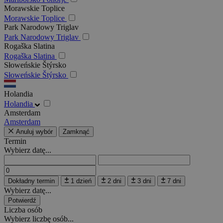
Morawskie Toplice
Morawskie Toplice
Park Narodowy Triglav
Park Narodowy Triglav
Rogaška Slatina
Rogaška Slatina
Słoweńskie Štýrsko
Słoweńskie Štýrsko
Holandia
Holandia
Amsterdam
Amsterdam
Anuluj wybór
Zamknąć
Termin
Wybierz datę...
Dokładny termin
1 dzień
2 dni
3 dni
7 dni
Wybierz datę...
Potwierdź
Liczba osób
Wybierz liczbę osób...