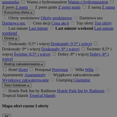
aquaparku
Wanna z hydromasażem
Wanna z hydromasażem
Z psem
Z psem
Z psem gratis
Z psem gratis
Z sauną
Z sauną
Korzystna oferta
Oferty urodzinowe
Oferty urodzinowe
Darmowa noc
Darmowa noc
Cena akcji
Cena akcji
Top oferty
Top oferty
Last minute
Last minute
Last minute weekend
Last minute
weekend
Ocena
Doskonały: 9,5* i więcej
Doskonały: 9,5* i więcej
Doskonały: 9* i więcej
Doskonały: 9* i więcej
Świetne: 8,5* i
więcej
Świetne: 8,5* i więcej
Dobry: 8* i więcej
Dobry: 8* i
więcej
Rodzaj zakwaterowania
Hotel
Hotel
Pensjonat
Pensjonat
Willa
Willa
Apartamenty
Apartamenty
Wyjątkowe zakwaterowanie
Wyjątkowe zakwaterowanie
Glamping
Glamping
Sieci hotelowe
Hotele Park Inn by Radisson
Hotele Park Inn by Radisson
Tropical Islands
Tropical Islands
Mapa ofert
razem
3
oferty