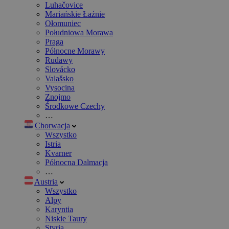
Luhačovice
Mariańskie Łaźnie
Ołomuniec
Południowa Morawa
Praga
Północne Morawy
Rudawy
Slovácko
Valašsko
Vysocina
Znojmo
Środkowe Czechy
…
Chorwacja
Wszystko
Istria
Kvarner
Północna Dalmacja
…
Austria
Wszystko
Alpy
Karyntia
Niskie Taury
Styria