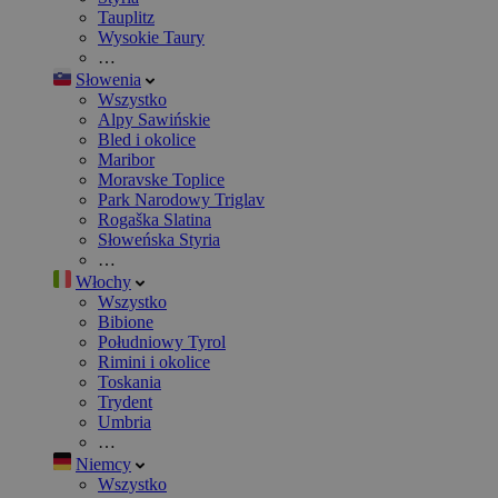
Tauplitz
Wysokie Taury
…
Słowenia
Wszystko
Alpy Sawińskie
Bled i okolice
Maribor
Moravske Toplice
Park Narodowy Triglav
Rogaška Slatina
Słoweńska Styria
…
Włochy
Wszystko
Bibione
Południowy Tyrol
Rimini i okolice
Toskania
Trydent
Umbria
…
Niemcy
Wszystko