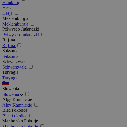
Hamburg
Hesja
Hesja
Meklemburgia
Meklemburgia
Półwysep Jutlandzki
Półwysep Jutlandzki
Rujana
Rujana
Saksonia
Saksonia
Schwarzwald
Schwarzwald
Turyngia
Turyngia
Słowenia
Słowenia
Alpy Kamnickie
Alpy Kamnickie
Bled i okolice
Bled i okolice
Mariborsko Pohorje
Mariborsko Pohorje