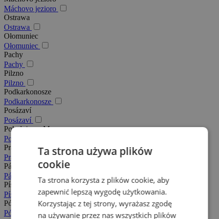
Máchovo jezioro
Ostrawa
Ostrawa
Ołomuniec
Ołomuniec
Pachy
Pachy
Pilzno
Pilzno
Podkarkonosze
Podkarkonosze
Posázaví
Posázaví
Południowe Morawy
Południowe Morawy
Praga
Ta strona używa plików
Praga
cookie
Pálava
Pálava
Ta strona korzysta z plików cookie, aby
Písek
zapewnić lepszą wygodę użytkowania.
Písek
Korzystając z tej strony, wyrażasz zgodę
Północne Morawy
Północne Morawy
na używanie przez nas wszystkich plików