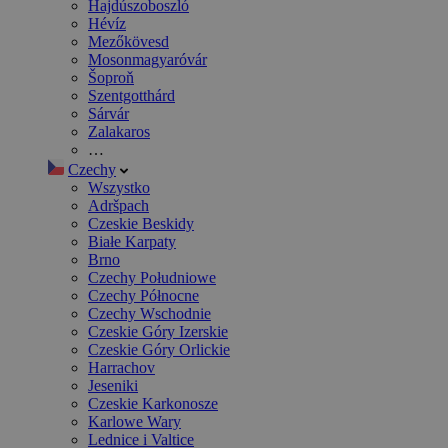
Hajdúszoboszló
Hévíz
Mezőkövesd
Mosonmagyaróvár
Šoproň
Szentgotthárd
Sárvár
Zalakaros
…
Czechy
Wszystko
Adršpach
Czeskie Beskidy
Białe Karpaty
Brno
Czechy Południowe
Czechy Północne
Czechy Wschodnie
Czeskie Góry Izerskie
Czeskie Góry Orlickie
Harrachov
Jeseniki
Czeskie Karkonosze
Karlowe Wary
Lednice i Valtice