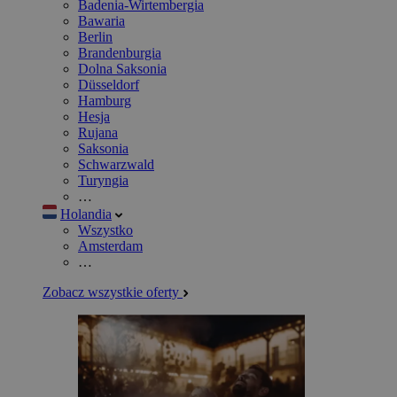
Badenia-Wirtembergia
Bawaria
Berlin
Brandenburgia
Dolna Saksonia
Düsseldorf
Hamburg
Hesja
Rujana
Saksonia
Schwarzwald
Turyngia
…
Holandia
Wszystko
Amsterdam
…
Zobacz wszystkie oferty