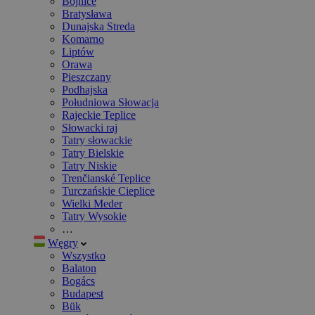
Bojnice
Bratysława
Dunajska Streda
Komarno
Liptów
Orawa
Pieszczany
Podhajska
Południowa Słowacja
Rajeckie Teplice
Słowacki raj
Tatry słowackie
Tatry Bielskie
Tatry Niskie
Trenčianské Teplice
Turczańskie Cieplice
Wielki Meder
Tatry Wysokie
…
Węgry
Wszystko
Balaton
Bogács
Budapest
Bük