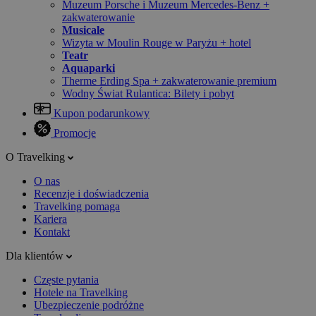
Muzeum Porsche i Muzeum Mercedes-Benz +
zakwaterowanie
Musicale
Wizyta w Moulin Rouge w Paryżu + hotel
Teatr
Aquaparki
Therme Erding Spa + zakwaterowanie premium
Wodny Świat Rulantica: Bilety i pobyt
Kupon podarunkowy
Promocje
O Travelking
O nas
Recenzje i doświadczenia
Travelking pomaga
Kariera
Kontakt
Dla klientów
Częste pytania
Hotele na Travelking
Ubezpieczenie podróżne