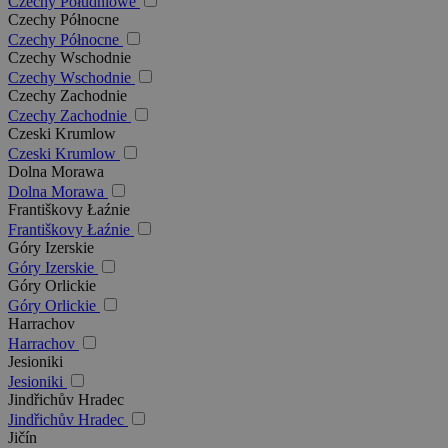
Czechy Południowe
Czechy Północne
Czechy Północne
Czechy Wschodnie
Czechy Wschodnie
Czechy Zachodnie
Czechy Zachodnie
Czeski Krumlow
Czeski Krumlow
Dolna Morawa
Dolna Morawa
Františkovy Łaźnie
Františkovy Łaźnie
Góry Izerskie
Góry Izerskie
Góry Orlickie
Góry Orlickie
Harrachov
Harrachov
Jesioniki
Jesioniki
Jindřichův Hradec
Jindřichův Hradec
Jičín