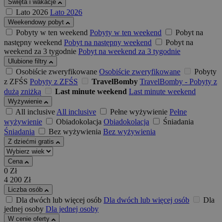
Święta i wakacje
Lato 2026
Lato 2026
Weekendowy pobyt
Pobyty w ten weekend
Pobyty w ten weekend
Pobyt na
następny weekend
Pobyt na następny weekend
Pobyt na
weekend za 3 tygodnie
Pobyt na weekend za 3 tygodnie
Ulubione filtry
Osobiście zweryfikowane
Osobiście zweryfikowane
Pobyty
z ZFŚS
Pobyty z ZFŚS
TravelBomby
TravelBomby - Pobyty z
dużą zniżką
Last minute weekend
Last minute weekend
Wyżywienie
All inclusive
All inclusive
Pełne wyżywienie
Pełne
wyżywienie
Obiadokolacja
Obiadokolacja
Śniadania
Śniadania
Bez wyżywienia
Bez wyżywienia
Z dziećmi gratis
Cena
0
Zł
4 200
Zł
Liczba osób
Dla dwóch lub więcej osób
Dla dwóch lub więcej osób
Dla
jednej osoby
Dla jednej osoby
W cenie oferty