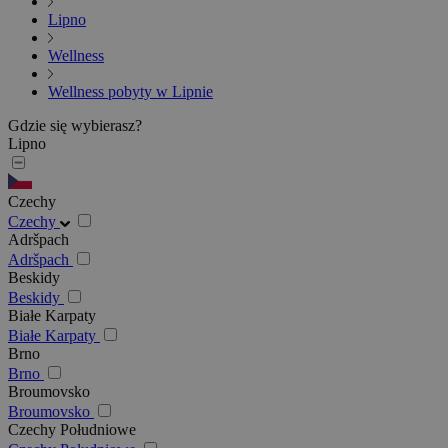
Lipno
Wellness
Wellness pobyty w Lipnie
Gdzie się wybierasz?
Lipno
Czechy
Czechy
Adršpach
Adršpach
Beskidy
Beskidy
Białe Karpaty
Białe Karpaty
Brno
Brno
Broumovsko
Broumovsko
Czechy Południowe