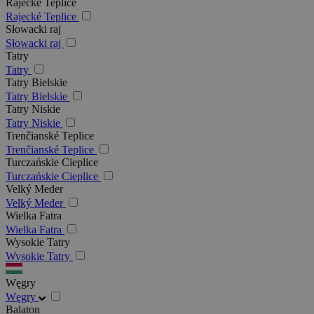
Rajecké Teplice
Rajecké Teplice
Słowacki raj
Słowacki raj
Tatry
Tatry
Tatry Bielskie
Tatry Bielskie
Tatry Niskie
Tatry Niskie
Trenčianské Teplice
Trenčianské Teplice
Turczańskie Cieplice
Turczańskie Cieplice
Velký Meder
Velký Meder
Wielka Fatra
Wielka Fatra
Wysokie Tatry
Wysokie Tatry
Węgry
Węgry
Balaton