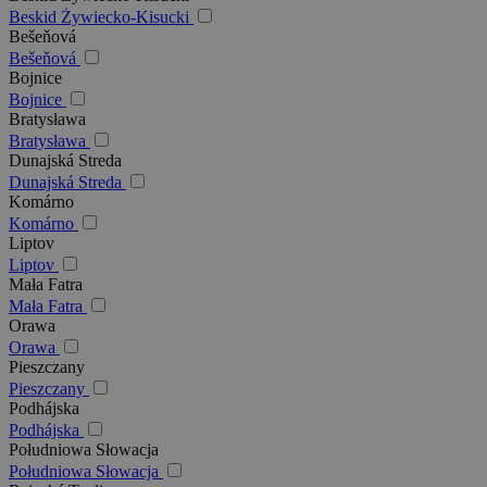
Beskid Żywiecko-Kisucki
Bešeňová
Bešeňová
Bojnice
Bojnice
Bratysława
Bratysława
Dunajská Streda
Dunajská Streda
Komárno
Komárno
Liptov
Liptov
Mała Fatra
Mała Fatra
Orawa
Orawa
Pieszczany
Pieszczany
Podhájska
Podhájska
Południowa Słowacja
Południowa Słowacja