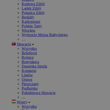
Kudowa Zdrój
Lądek Zdrój
Polanica Zdrój
Beskidy
Karkonosze
Polskie Tatry
Wrocław
Wybrzeże Morza Bałtyckiego
…
Słowacja
Wszystko
Bešeňová
Bojnice
Bratysława
Dunajska Streda
Komarno
Liptów
Orawa
Pieszczany
Podhajska
Południowa Słowacja
…
Węgry
Wszystko