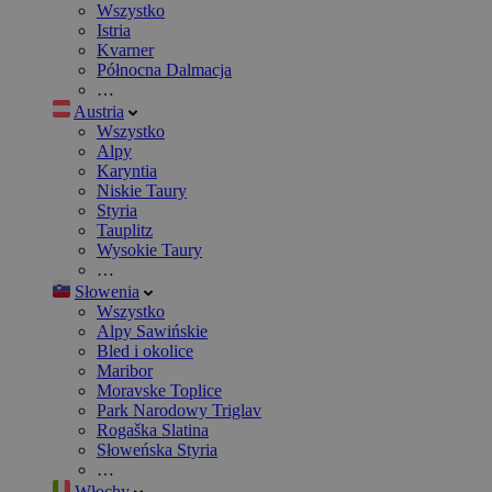
Wszystko
Istria
Kvarner
Północna Dalmacja
…
Austria
Wszystko
Alpy
Karyntia
Niskie Taury
Styria
Tauplitz
Wysokie Taury
…
Słowenia
Wszystko
Alpy Sawińskie
Bled i okolice
Maribor
Moravske Toplice
Park Narodowy Triglav
Rogaška Slatina
Słoweńska Styria
…
Włochy