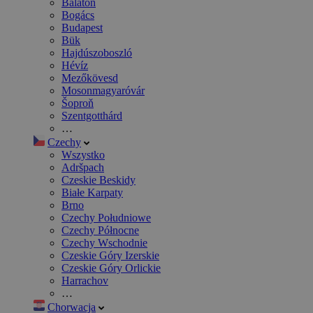
Balaton
Bogács
Budapest
Bük
Hajdúszoboszló
Hévíz
Mezőkövesd
Mosonmagyaróvár
Šoproň
Szentgotthárd
…
Czechy
Wszystko
Adršpach
Czeskie Beskidy
Białe Karpaty
Brno
Czechy Południowe
Czechy Północne
Czechy Wschodnie
Czeskie Góry Izerskie
Czeskie Góry Orlickie
Harrachov
…
Chorwacja