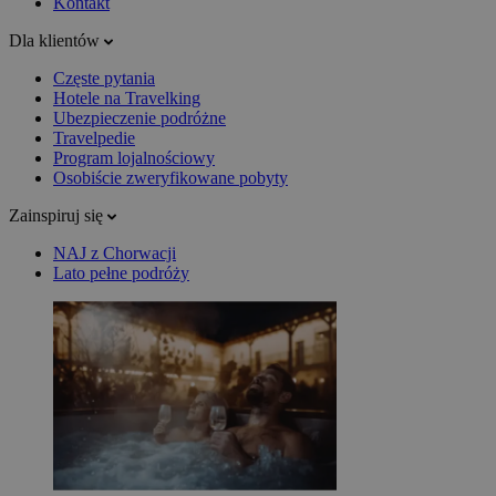
Kontakt
Dla klientów
Częste pytania
Hotele na Travelking
Ubezpieczenie podróżne
Travelpedie
Program lojalnościowy
Osobiście zweryfikowane pobyty
Zainspiruj się
NAJ z Chorwacji
Lato pełne podróży