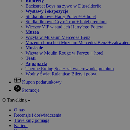
Koncerty
Backstreet Boys na żywo w Düsseldorfie
Wystawy i ekspozycje
Studia filmowe Harry Potter™ + hotel
Studia filmowe Gry o Tron + hotel premium
Wieczór VIP w studiach Harry'ego Pottera
Muzea
Wizyta w Muzeum Mercedes-Benz
Muzeum Porsche i Muzeum Mercedes-Benz + zakwater
Musicale
Wizyta w Moulin Rouge w Paryżu + hotel
Teatr
Aquaparki
Therme Erding Spa + zakwaterowanie premium
Wodny Świat Rulantica: Bilety i pobyt
Kupon podarunkowy
Promocje
O Travelking
O nas
Recenzje i doświadczenia
Travelking pomaga
Kariera