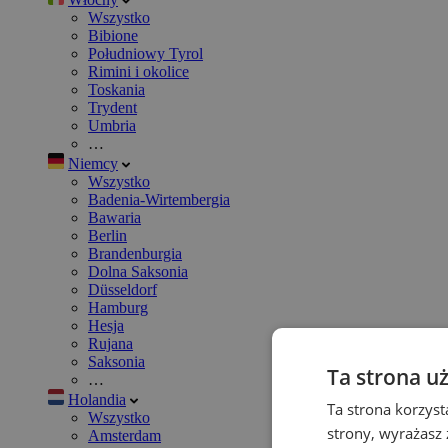
Wszystko
Bibione
Południowy Tyrol
Rimini i okolice
Toskania
Trydent
Umbria
…
Niemcy
Wszystko
Badenia-Wirtembergia
Bawaria
Berlin
Brandenburgia
Dolna Saksonia
Düsseldorf
Hamburg
Hesja
Rujana
Saksonia
Ta strona u
…
Holandia
Ta strona korzyst
Wszystko
strony, wyrażasz
Amsterdam