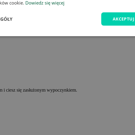
lików cookie.
Dowiedz się więcej
EGÓŁY
AKCEPTUJ
ym i ciesz się zasłużonym wypoczynkiem.