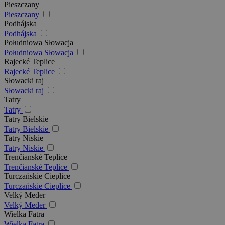
Pieszczany
Pieszczany
Podhájska
Podhájska
Południowa Słowacja
Południowa Słowacja
Rajecké Teplice
Rajecké Teplice
Słowacki raj
Słowacki raj
Tatry
Tatry
Tatry Bielskie
Tatry Bielskie
Tatry Niskie
Tatry Niskie
Trenčianské Teplice
Trenčianské Teplice
Turczańskie Cieplice
Turczańskie Cieplice
Velký Meder
Velký Meder
Wielka Fatra
Wielka Fatra