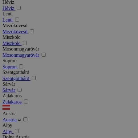
Hévíz
Hévíz
Lenti
Lenti
Mezőkövesd
Mezőkövesd
Miszkolc
Miszkolc
Mosonmagyaróvár
Mosonmagyaróvár
Sopron
Sopron
Szentgotthárd
Szentgotthárd
Sárvár
Sárvár
Zalakaros
Zalakaros
Austria
Austria
Alpy
Alpy
Dolna Austria