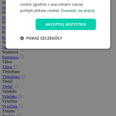
Pálava
cookie zgodnie z warunkami naszej
Pálava
polityki plików cookie.
Dowiedz się więcej
Písek
Písek
Północne Morawy
AKCEPTUJ WSZYSTKIE
Północne Morawy
Rudawy
Rudawy
POKAŻ SZCZEGÓŁY
Slovácko
Slovácko
Szumawa
Szumawa
Tábor
Tábor
Třeboňsko
Třeboňsko
Třebíč
Třebíč
Valašsko
Valašsko
Vysočina
Vysočina
Znojmo