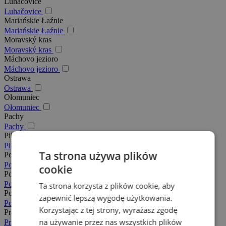
Luhačovice
Luhačovice
Mariańskie Łaźnie
Mariańskie Łaźnie
Moravský kras
Moravský kras
Máchovo jezioro
Máchovo jezioro
Ostrawa
Ostrawa
Ołomuniec
Ołomuniec
Pachy
Pachy
Pilzno
Pilzno
Ta strona używa plików
Podkarkonosze
Podkarkonosze
cookie
Posázaví
Posázaví
Ta strona korzysta z plików cookie, aby
Południowe Morawy
zapewnić lepszą wygodę użytkowania.
Południowe Morawy
Korzystając z tej strony, wyrażasz zgodę
Praga
na używanie przez nas wszystkich plików
Praga