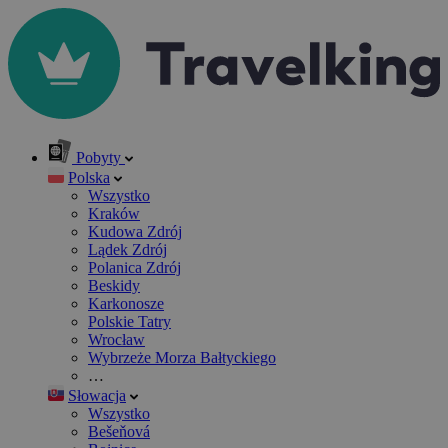
Pobyty
Polska
Wszystko
Kraków
Kudowa Zdrój
Lądek Zdrój
Polanica Zdrój
Beskidy
Karkonosze
Polskie Tatry
Wrocław
Wybrzeże Morza Bałtyckiego
…
Słowacja
Wszystko
Bešeňová