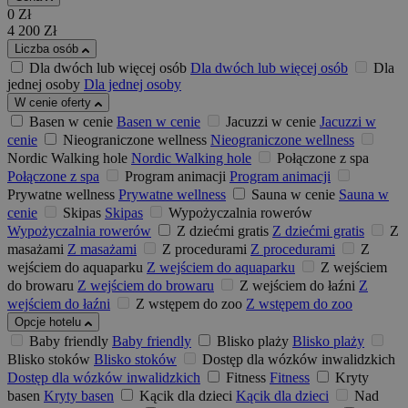
0
Zł
4 200
Zł
Liczba osób
Dla dwóch lub więcej osób
Dla dwóch lub więcej osób
Dla
jednej osoby
Dla jednej osoby
W cenie oferty
Basen w cenie
Basen w cenie
Jacuzzi w cenie
Jacuzzi w
cenie
Nieograniczone wellness
Nieograniczone wellness
Nordic Walking hole
Nordic Walking hole
Połączone z spa
Połączone z spa
Program animacji
Program animacji
Prywatne wellness
Prywatne wellness
Sauna w cenie
Sauna w
cenie
Skipas
Skipas
Wypożyczalnia rowerów
Wypożyczalnia rowerów
Z dziećmi gratis
Z dziećmi gratis
Z
masażami
Z masażami
Z procedurami
Z procedurami
Z
wejściem do aquaparku
Z wejściem do aquaparku
Z wejściem
do browaru
Z wejściem do browaru
Z wejściem do łaźni
Z
wejściem do łaźni
Z wstępem do zoo
Z wstępem do zoo
Opcje hotelu
Baby friendly
Baby friendly
Blisko plaży
Blisko plaży
Blisko stoków
Blisko stoków
Dostęp dla wózków inwalidzkich
Dostęp dla wózków inwalidzkich
Fitness
Fitness
Kryty
basen
Kryty basen
Kącik dla dzieci
Kącik dla dzieci
Nad