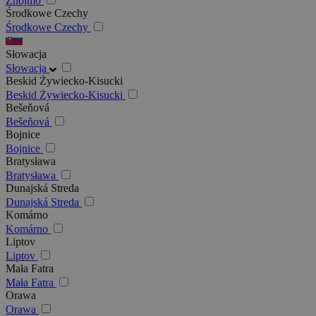
Znojmo
Środkowe Czechy
Środkowe Czechy
Słowacja
Słowacja
Beskid Żywiecko-Kisucki
Beskid Żywiecko-Kisucki
Bešeňová
Bešeňová
Bojnice
Bojnice
Bratysława
Bratysława
Dunajská Streda
Dunajská Streda
Komárno
Komárno
Liptov
Liptov
Mała Fatra
Mała Fatra
Orawa
Orawa