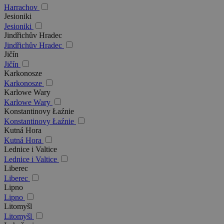
Harrachov
Jesioniki
Jesioniki
Jindřichův Hradec
Jindřichův Hradec
Jičín
Jičín
Karkonosze
Karkonosze
Karlowe Wary
Karlowe Wary
Konstantinovy Łaźnie
Konstantinovy Łaźnie
Kutná Hora
Kutná Hora
Lednice i Valtice
Lednice i Valtice
Liberec
Liberec
Lipno
Lipno
Litomyšl
Litomyšl