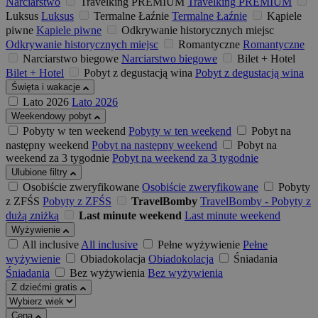
Narciarstwo
Travelking PREMIUM
Travelking PREMIUM
Luksus
Luksus
Termalne Łaźnie
Termalne Łaźnie
Kąpiele
piwne
Kąpiele piwne
Odkrywanie historycznych miejsc
Odkrywanie historycznych miejsc
Romantyczne
Romantyczne
Narciarstwo biegowe
Narciarstwo biegowe
Bilet + Hotel
Bilet + Hotel
Pobyt z degustacją wina
Pobyt z degustacją wina
Święta i wakacje
Lato 2026
Lato 2026
Weekendowy pobyt
Pobyty w ten weekend
Pobyty w ten weekend
Pobyt na
następny weekend
Pobyt na następny weekend
Pobyt na
weekend za 3 tygodnie
Pobyt na weekend za 3 tygodnie
Ulubione filtry
Osobiście zweryfikowane
Osobiście zweryfikowane
Pobyty
z ZFŚS
Pobyty z ZFŚS
TravelBomby
TravelBomby - Pobyty z
dużą zniżką
Last minute weekend
Last minute weekend
Wyżywienie
All inclusive
All inclusive
Pełne wyżywienie
Pełne
wyżywienie
Obiadokolacja
Obiadokolacja
Śniadania
Śniadania
Bez wyżywienia
Bez wyżywienia
Z dziećmi gratis
Cena