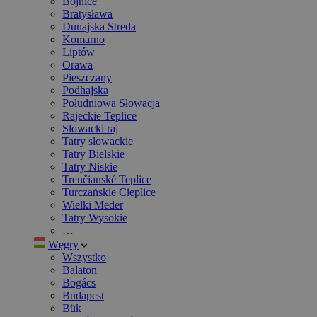
Bojnice
Bratysława
Dunajska Streda
Komarno
Liptów
Orawa
Pieszczany
Podhajska
Południowa Słowacja
Rajeckie Teplice
Słowacki raj
Tatry słowackie
Tatry Bielskie
Tatry Niskie
Trenčianské Teplice
Turczańskie Cieplice
Wielki Meder
Tatry Wysokie
…
Węgry
Wszystko
Balaton
Bogács
Budapest
Bük