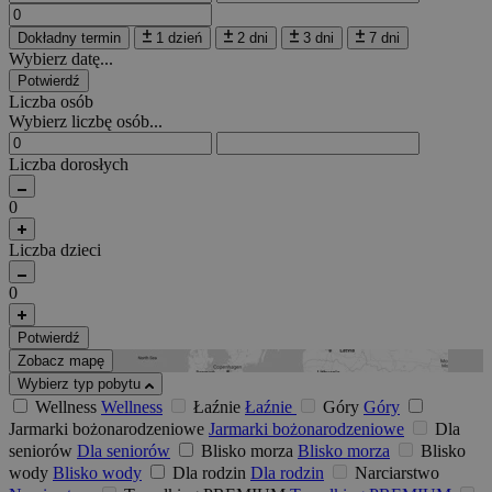
Dokładny termin
1 dzień
2 dni
3 dni
7 dni
Wybierz datę...
Potwierdź
Liczba osób
Wybierz liczbę osób...
Liczba dorosłych
0
Liczba dzieci
0
Potwierdź
Zobacz mapę
Wybierz typ pobytu
Wellness
Wellness
Łaźnie
Łaźnie
Góry
Góry
Jarmarki bożonarodzeniowe
Jarmarki bożonarodzeniowe
Dla
seniorów
Dla seniorów
Blisko morza
Blisko morza
Blisko
wody
Blisko wody
Dla rodzin
Dla rodzin
Narciarstwo