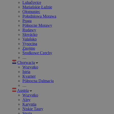
Luhačovice
Mariańskie Łaźnie
Ołomuniec
Południowa Morawa
Praga
Północne Morawy
Rudawy
Slovácko
Valašsko
Vysocina
Znojmo
Środkowe Czechy
…
Chorwacja
Wszystko
Istria
Kvarner
Północna Dalmacja
…
Austria
Wszystko
Alpy
Karyntia
Niskie Taury
Styria