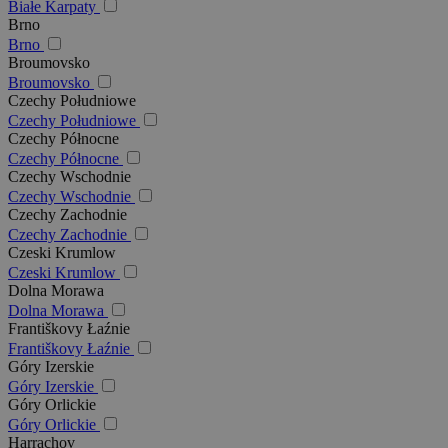
Białe Karpaty
Brno
Brno
Broumovsko
Broumovsko
Czechy Południowe
Czechy Południowe
Czechy Północne
Czechy Północne
Czechy Wschodnie
Czechy Wschodnie
Czechy Zachodnie
Czechy Zachodnie
Czeski Krumlow
Czeski Krumlow
Dolna Morawa
Dolna Morawa
Františkovy Łaźnie
Františkovy Łaźnie
Góry Izerskie
Góry Izerskie
Góry Orlickie
Góry Orlickie
Harrachov