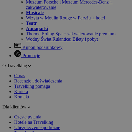
Muzeum Porsche i Muzeum Mercedes-Benz +
zakwaterowanie
Musicale
Wizyta w Moulin Rouge w Paryżu + hotel
Teatr
Aquaparki
Therme Erding Spa + zakwaterowanie premium
Wodny Świat Rulantica: Bilety i pobyt
Kupon podarunkowy
Promocje
O Travelking
O nas
Recenzje i doświadczenia
Travelking pomaga
Kariera
Kontakt
Dla klientów
Częste pytania
Hotele na Travelking
Ubezpieczenie podróżne