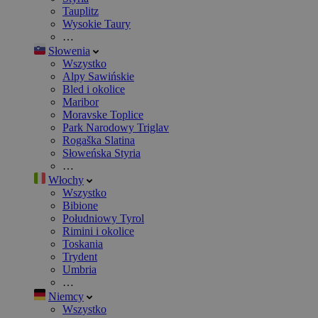
Tauplitz
Wysokie Taury
…
Słowenia
Wszystko
Alpy Sawińskie
Bled i okolice
Maribor
Moravske Toplice
Park Narodowy Triglav
Rogaška Slatina
Słoweńska Styria
…
Włochy
Wszystko
Bibione
Południowy Tyrol
Rimini i okolice
Toskania
Trydent
Umbria
…
Niemcy
Wszystko