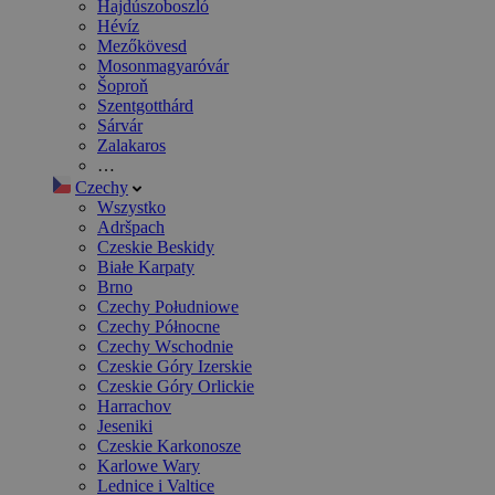
Hajdúszoboszló
Hévíz
Mezőkövesd
Mosonmagyaróvár
Šoproň
Szentgotthárd
Sárvár
Zalakaros
…
Czechy
Wszystko
Adršpach
Czeskie Beskidy
Białe Karpaty
Brno
Czechy Południowe
Czechy Północne
Czechy Wschodnie
Czeskie Góry Izerskie
Czeskie Góry Orlickie
Harrachov
Jeseniki
Czeskie Karkonosze
Karlowe Wary
Lednice i Valtice