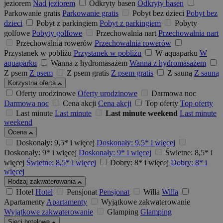
jeziorem
Nad jeziorem
Odkryty basen
Odkryty basen
Parkowanie gratis
Parkowanie gratis
Pobyt bez dzieci
Pobyt bez
dzieci
Pobyt z parkingiem
Pobyt z parkingiem
Pobyty
golfowe
Pobyty golfowe
Przechowalnia nart
Przechowalnia nart
Przechowalnia rowerów
Przechowalnia rowerów
Przystanek w pobliżu
Przystanek w pobliżu
W aquaparku
W
aquaparku
Wanna z hydromasażem
Wanna z hydromasażem
Z psem
Z psem
Z psem gratis
Z psem gratis
Z sauną
Z sauną
Korzystna oferta
Oferty urodzinowe
Oferty urodzinowe
Darmowa noc
Darmowa noc
Cena akcji
Cena akcji
Top oferty
Top oferty
Last minute
Last minute
Last minute weekend
Last minute
weekend
Ocena
Doskonały: 9,5* i więcej
Doskonały: 9,5* i więcej
Doskonały: 9* i więcej
Doskonały: 9* i więcej
Świetne: 8,5* i
więcej
Świetne: 8,5* i więcej
Dobry: 8* i więcej
Dobry: 8* i
więcej
Rodzaj zakwaterowania
Hotel
Hotel
Pensjonat
Pensjonat
Willa
Willa
Apartamenty
Apartamenty
Wyjątkowe zakwaterowanie
Wyjątkowe zakwaterowanie
Glamping
Glamping
Sieci hotelowe