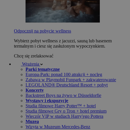
Odpocznij na pobycie wellness
Wybierz pobyt wellness z jacuzzi, sauną lub basenem
termalnym i ciesz się zasłużonym wypoczynkiem.
Chcę się zrelaksować
Wrażenia
Parki tematyczne
Europa-Park: ponad 100 atrakcji + nocleg
Zabawa w Playmobil Funpark + zakwaterowanie
LEGOLAND® Deutschland Resort + pobyt
Koncerty
Backstreet Boys na żywo w Düsseldorfie
Wystawy i ekspozycje
Studia filmowe Harry Potter™ + hotel
Studia filmowe Gry o Tron + hotel premium
Wieczór VIP w studiach Harry'ego Pottera
Muzea
Wizyta w Muzeum Mercedes-Benz