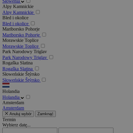
Słowenia
Alpy Kamnickie
Alpy Kamnickie
Bled i okolice
Bled i okolice
Mariborsko Pohorje
Mariborsko Pohorje
Morawskie Toplice
Morawskie Toplice
Park Narodowy Triglav
Park Narodowy Triglav
Rogaška Slatina
Rogaška Slatina
Słoweńskie Štýrsko
Słoweńskie Štýrsko
Holandia
Holandia
Amsterdam
Amsterdam
Anuluj wybór
Zamknąć
Termin
Wybierz datę...