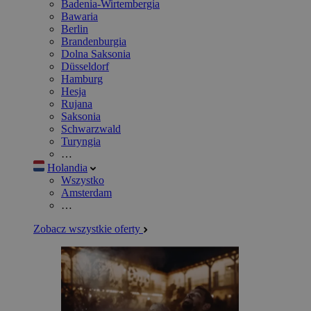
Badenia-Wirtembergia
Bawaria
Berlin
Brandenburgia
Dolna Saksonia
Düsseldorf
Hamburg
Hesja
Rujana
Saksonia
Schwarzwald
Turyngia
…
Holandia
Wszystko
Amsterdam
…
Zobacz wszystkie oferty