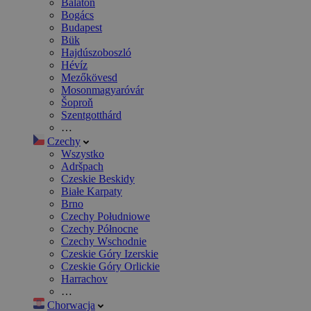
Balaton
Bogács
Budapest
Bük
Hajdúszoboszló
Hévíz
Mezőkövesd
Mosonmagyaróvár
Šoproň
Szentgotthárd
…
Czechy
Wszystko
Adršpach
Czeskie Beskidy
Białe Karpaty
Brno
Czechy Południowe
Czechy Północne
Czechy Wschodnie
Czeskie Góry Izerskie
Czeskie Góry Orlickie
Harrachov
…
Chorwacja