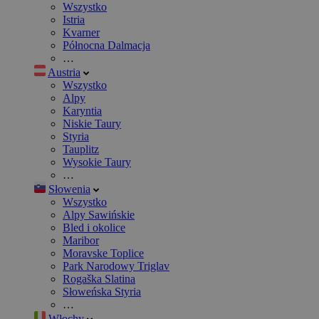
Wszystko
Istria
Kvarner
Północna Dalmacja
…
Austria
Wszystko
Alpy
Karyntia
Niskie Taury
Styria
Tauplitz
Wysokie Taury
…
Słowenia
Wszystko
Alpy Sawińskie
Bled i okolice
Maribor
Moravske Toplice
Park Narodowy Triglav
Rogaška Slatina
Słoweńska Styria
…
Włochy