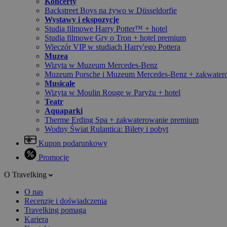
Koncerty
Backstreet Boys na żywo w Düsseldorfie
Wystawy i ekspozycje
Studia filmowe Harry Potter™ + hotel
Studia filmowe Gry o Tron + hotel premium
Wieczór VIP w studiach Harry'ego Pottera
Muzea
Wizyta w Muzeum Mercedes-Benz
Muzeum Porsche i Muzeum Mercedes-Benz + zakwater
Musicale
Wizyta w Moulin Rouge w Paryżu + hotel
Teatr
Aquaparki
Therme Erding Spa + zakwaterowanie premium
Wodny Świat Rulantica: Bilety i pobyt
Kupon podarunkowy
Promocje
O Travelking
O nas
Recenzje i doświadczenia
Travelking pomaga
Kariera