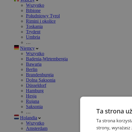
Wszystko
Bibione
Południowy Tyrol
Rimini i okolice
Toskania
Trydent
Umbria
…
Niemcy
Wszystko
Badenia-Wirtembergia
Bawaria
Berlin
Brandenburgia
Dolna Saksonia
Düsseldorf
Hamburg
Hesja
Rujana
Saksonia
Ta strona u
…
Holandia
Ta strona korzyst
Wszystko
strony, wyrażasz
Amsterdam