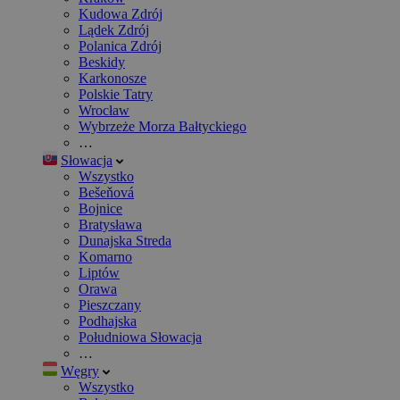
Kudowa Zdrój
Lądek Zdrój
Polanica Zdrój
Beskidy
Karkonosze
Polskie Tatry
Wrocław
Wybrzeże Morza Bałtyckiego
…
Słowacja
Wszystko
Bešeňová
Bojnice
Bratysława
Dunajska Streda
Komarno
Liptów
Orawa
Pieszczany
Podhajska
Południowa Słowacja
…
Węgry
Wszystko