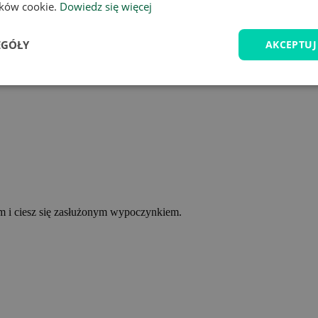
lików cookie.
Dowiedz się więcej
EGÓŁY
AKCEPTUJ
ym i ciesz się zasłużonym wypoczynkiem.