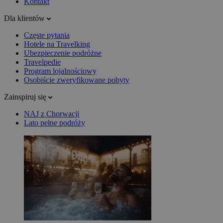
Kontakt
Dla klientów
Częste pytania
Hotele na Travelking
Ubezpieczenie podróżne
Travelpedie
Program lojalnościowy
Osobiście zweryfikowane pobyty
Zainspiruj się
NAJ z Chorwacji
Lato pełne podróży