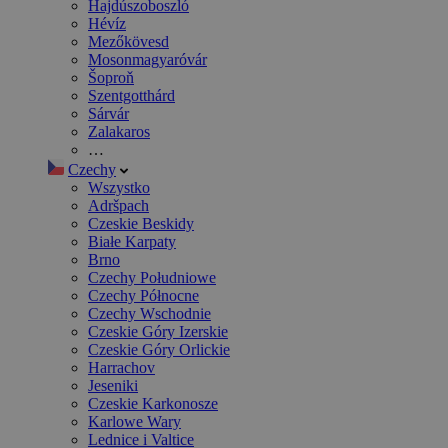
Hajdúszoboszló
Hévíz
Mezőkövesd
Mosonmagyaróvár
Šoproň
Szentgotthárd
Sárvár
Zalakaros
…
Czechy
Wszystko
Adršpach
Czeskie Beskidy
Białe Karpaty
Brno
Czechy Południowe
Czechy Północne
Czechy Wschodnie
Czeskie Góry Izerskie
Czeskie Góry Orlickie
Harrachov
Jeseniki
Czeskie Karkonosze
Karlowe Wary
Lednice i Valtice