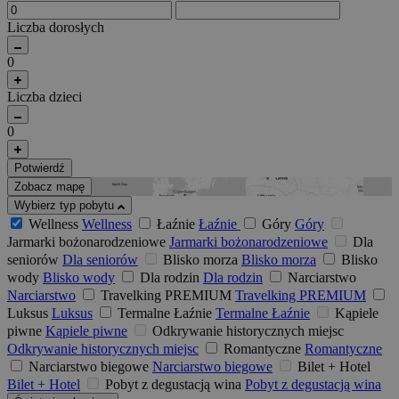
Liczba dorosłych
0
Liczba dzieci
0
Potwierdź
Zobacz mapę
Wybierz typ pobytu
Wellness
Wellness
Łaźnie
Łaźnie
Góry
Góry
Jarmarki bożonarodzeniowe
Jarmarki bożonarodzeniowe
Dla
seniorów
Dla seniorów
Blisko morza
Blisko morza
Blisko
wody
Blisko wody
Dla rodzin
Dla rodzin
Narciarstwo
Narciarstwo
Travelking PREMIUM
Travelking PREMIUM
Luksus
Luksus
Termalne Łaźnie
Termalne Łaźnie
Kąpiele
piwne
Kąpiele piwne
Odkrywanie historycznych miejsc
Odkrywanie historycznych miejsc
Romantyczne
Romantyczne
Narciarstwo biegowe
Narciarstwo biegowe
Bilet + Hotel
Bilet + Hotel
Pobyt z degustacją wina
Pobyt z degustacją wina