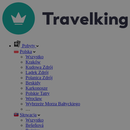
Pobyty
Polska
Wszystko
Kraków
Kudowa Zdrój
Lądek Zdrój
Polanica Zdrój
Beskidy
Karkonosze
Polskie Tatry
Wrocław
Wybrzeże Morza Bałtyckiego
…
Słowacja
Wszystko
Bešeňová