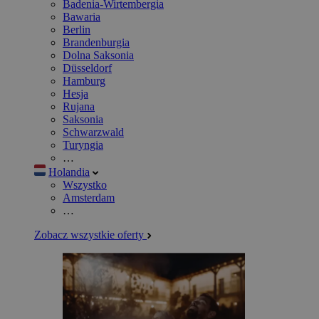
Badenia-Wirtembergia
Bawaria
Berlin
Brandenburgia
Dolna Saksonia
Düsseldorf
Hamburg
Hesja
Rujana
Saksonia
Schwarzwald
Turyngia
…
Holandia
Wszystko
Amsterdam
…
Zobacz wszystkie oferty