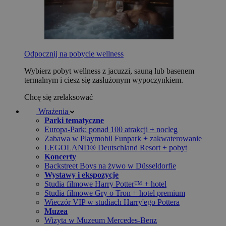
Odpocznij na pobycie wellness
Wybierz pobyt wellness z jacuzzi, sauną lub basenem
termalnym i ciesz się zasłużonym wypoczynkiem.
Chcę się zrelaksować
Wrażenia
Parki tematyczne
Europa-Park: ponad 100 atrakcji + nocleg
Zabawa w Playmobil Funpark + zakwaterowanie
LEGOLAND® Deutschland Resort + pobyt
Koncerty
Backstreet Boys na żywo w Düsseldorfie
Wystawy i ekspozycje
Studia filmowe Harry Potter™ + hotel
Studia filmowe Gry o Tron + hotel premium
Wieczór VIP w studiach Harry'ego Pottera
Muzea
Wizyta w Muzeum Mercedes-Benz