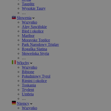
Tauplitz
Wysokie Taury
…
Słowenia
Wszystko
Alpy Sawińskie
Bled i okolice
Maribor
Moravske Toplice
Park Narodowy Triglav
Rogaška Slatina
Słoweńska Styria
…
Włochy
Wszystko
Bibione
Południowy Tyrol
Rimini i okolice
Toskania
Trydent
Umbria
…
Niemcy
Wszystko