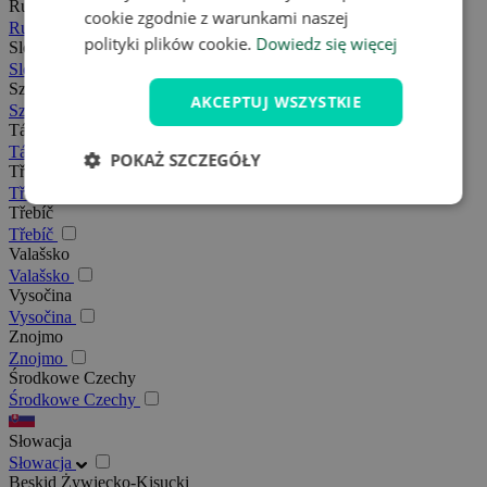
Rudawy
cookie zgodnie z warunkami naszej
Rudawy
polityki plików cookie.
Dowiedz się więcej
Slovácko
Slovácko
Szumawa
AKCEPTUJ WSZYSTKIE
Szumawa
Tábor
Tábor
POKAŻ SZCZEGÓŁY
Třeboňsko
Třeboňsko
Třebíč
Třebíč
Valašsko
Valašsko
Vysočina
Vysočina
Znojmo
Znojmo
Środkowe Czechy
Środkowe Czechy
Słowacja
Słowacja
Beskid Żywiecko-Kisucki