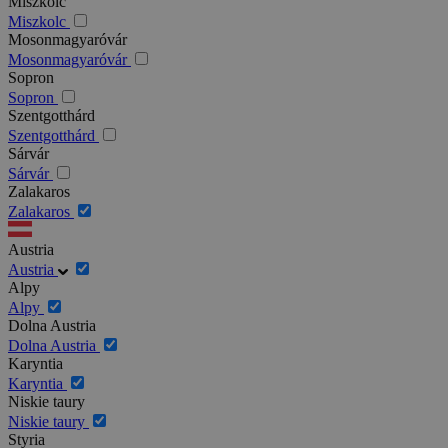
Miszkolc
Miszkolc
Mosonmagyaróvár
Mosonmagyaróvár
Sopron
Sopron
Szentgotthárd
Szentgotthárd
Sárvár
Sárvár
Zalakaros
Zalakaros
Austria
Austria
Alpy
Alpy
Dolna Austria
Dolna Austria
Karyntia
Karyntia
Niskie taury
Niskie taury
Styria