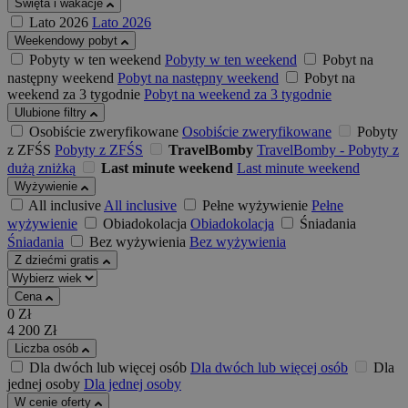
Święta i wakacje
Lato 2026
Lato 2026
Weekendowy pobyt
Pobyty w ten weekend
Pobyty w ten weekend
Pobyt na
następny weekend
Pobyt na następny weekend
Pobyt na
weekend za 3 tygodnie
Pobyt na weekend za 3 tygodnie
Ulubione filtry
Osobiście zweryfikowane
Osobiście zweryfikowane
Pobyty
z ZFŚS
Pobyty z ZFŚS
TravelBomby
TravelBomby - Pobyty z
dużą zniżką
Last minute weekend
Last minute weekend
Wyżywienie
All inclusive
All inclusive
Pełne wyżywienie
Pełne
wyżywienie
Obiadokolacja
Obiadokolacja
Śniadania
Śniadania
Bez wyżywienia
Bez wyżywienia
Z dziećmi gratis
Cena
0
Zł
4 200
Zł
Liczba osób
Dla dwóch lub więcej osób
Dla dwóch lub więcej osób
Dla
jednej osoby
Dla jednej osoby
W cenie oferty