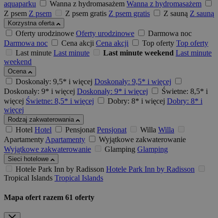
aquaparku
Wanna z hydromasażem
Wanna z hydromasażem
Z psem
Z psem
Z psem gratis
Z psem gratis
Z sauną
Z sauną
Korzystna oferta
Oferty urodzinowe
Oferty urodzinowe
Darmowa noc
Darmowa noc
Cena akcji
Cena akcji
Top oferty
Top oferty
Last minute
Last minute
Last minute weekend
Last minute
weekend
Ocena
Doskonały: 9,5* i więcej
Doskonały: 9,5* i więcej
Doskonały: 9* i więcej
Doskonały: 9* i więcej
Świetne: 8,5* i
więcej
Świetne: 8,5* i więcej
Dobry: 8* i więcej
Dobry: 8* i
więcej
Rodzaj zakwaterowania
Hotel
Hotel
Pensjonat
Pensjonat
Willa
Willa
Apartamenty
Apartamenty
Wyjątkowe zakwaterowanie
Wyjątkowe zakwaterowanie
Glamping
Glamping
Sieci hotelowe
Hotele Park Inn by Radisson
Hotele Park Inn by Radisson
Tropical Islands
Tropical Islands
Mapa ofert
razem
61
oferty