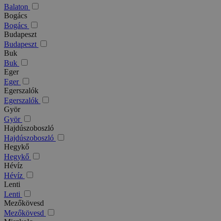
Balaton
Bogács
Bogács
Budapeszt
Budapeszt
Buk
Buk
Eger
Eger
Egerszalók
Egerszalók
Györ
Györ
Hajdúszoboszló
Hajdúszoboszló
Hegykő
Hegykő
Hévíz
Hévíz
Lenti
Lenti
Mezőkövesd
Mezőkövesd