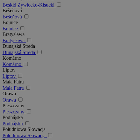
Beskid Żywiecko-Kisucki
Bešeňová
Bešeňová
Bojnice
Bojnice
Bratysława
Bratysława
Dunajská Streda
Dunajská Streda
Komárno
Komárno
Liptov
Liptov
Mała Fatra
Mała Fatra
Orawa
Orawa
Pieszczany
Pieszczany
Podhájska
Podhájska
Południowa Słowacja
Południowa Słowacja