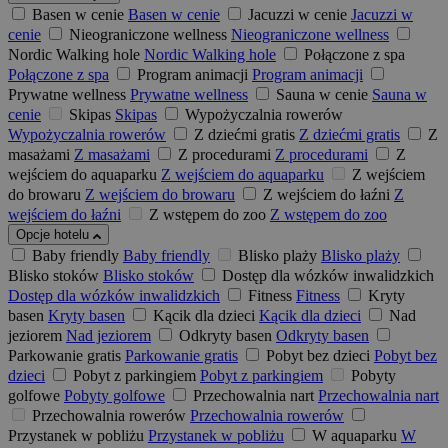
Basen w cenie
Basen w cenie
Jacuzzi w cenie
Jacuzzi w
cenie
Nieograniczone wellness
Nieograniczone wellness
Nordic Walking hole
Nordic Walking hole
Połączone z spa
Połączone z spa
Program animacji
Program animacji
Prywatne wellness
Prywatne wellness
Sauna w cenie
Sauna w
cenie
Skipas
Skipas
Wypożyczalnia rowerów
Wypożyczalnia rowerów
Z dziećmi gratis
Z dziećmi gratis
Z
masażami
Z masażami
Z procedurami
Z procedurami
Z
wejściem do aquaparku
Z wejściem do aquaparku
Z wejściem
do browaru
Z wejściem do browaru
Z wejściem do łaźni
Z
wejściem do łaźni
Z wstępem do zoo
Z wstępem do zoo
Opcje hotelu
Baby friendly
Baby friendly
Blisko plaży
Blisko plaży
Blisko stoków
Blisko stoków
Dostęp dla wózków inwalidzkich
Dostęp dla wózków inwalidzkich
Fitness
Fitness
Kryty
basen
Kryty basen
Kącik dla dzieci
Kącik dla dzieci
Nad
jeziorem
Nad jeziorem
Odkryty basen
Odkryty basen
Parkowanie gratis
Parkowanie gratis
Pobyt bez dzieci
Pobyt bez
dzieci
Pobyt z parkingiem
Pobyt z parkingiem
Pobyty
golfowe
Pobyty golfowe
Przechowalnia nart
Przechowalnia nart
Przechowalnia rowerów
Przechowalnia rowerów
Przystanek w pobliżu
Przystanek w pobliżu
W aquaparku
W