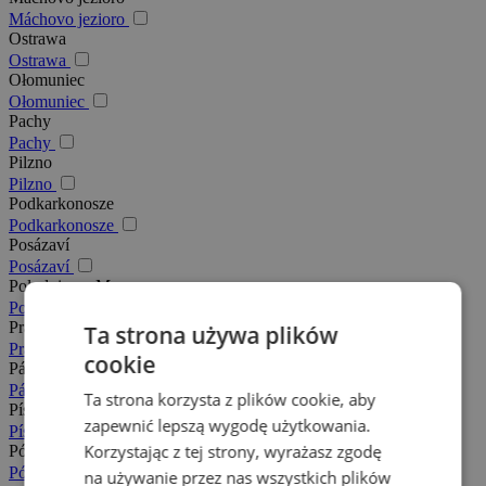
Máchovo jezioro
Ostrawa
Ostrawa
Ołomuniec
Ołomuniec
Pachy
Pachy
Pilzno
Pilzno
Podkarkonosze
Podkarkonosze
Posázaví
Posázaví
Południowe Morawy
Południowe Morawy
Praga
Ta strona używa plików
Praga
cookie
Pálava
Pálava
Ta strona korzysta z plików cookie, aby
Písek
zapewnić lepszą wygodę użytkowania.
Písek
Korzystając z tej strony, wyrażasz zgodę
Północne Morawy
Północne Morawy
na używanie przez nas wszystkich plików