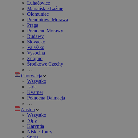
Luhačovice
Mariańskie Łaźnie
Ołomuniec
Południowa Morawa
Praga
Północne Morawy
Rudawy
Slovácko
Valašsko
Vysocina
Znojmo
Środkowe Czechy
…
Chorwacja
Wszystko
Istria
Kvarner
Północna Dalmacja
…
Austria
Wszystko
Alpy
Karyntia
Niskie Taury
Styria