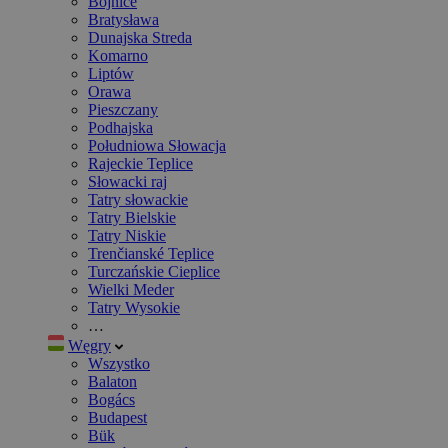
Bojnice
Bratysława
Dunajska Streda
Komarno
Liptów
Orawa
Pieszczany
Podhajska
Południowa Słowacja
Rajeckie Teplice
Słowacki raj
Tatry słowackie
Tatry Bielskie
Tatry Niskie
Trenčianské Teplice
Turczańskie Cieplice
Wielki Meder
Tatry Wysokie
…
Węgry
Wszystko
Balaton
Bogács
Budapest
Bük