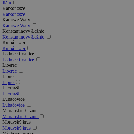
Jičín
Karkonosze
Karkonosze
Karlowe Wary
Karlowe Wary
Konstantinovy Łaźnie
Konstantinovy Łaźnie
Kutná Hora
Kutná Hora
Lednice i Valtice
Lednice i Valtice
Liberec
Liberec
Lipno
Lipno
Litomyšl
Litomyšl
Luhačovice
Luhačovice
Mariańskie Łaźnie
Mariańskie Łaźnie
Moravský kras
Moravský kras
Máchovo jezioro