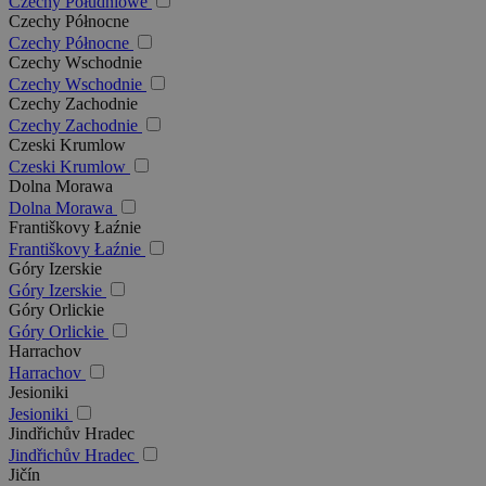
Czechy Południowe
Czechy Północne
Czechy Północne
Czechy Wschodnie
Czechy Wschodnie
Czechy Zachodnie
Czechy Zachodnie
Czeski Krumlow
Czeski Krumlow
Dolna Morawa
Dolna Morawa
Františkovy Łaźnie
Františkovy Łaźnie
Góry Izerskie
Góry Izerskie
Góry Orlickie
Góry Orlickie
Harrachov
Harrachov
Jesioniki
Jesioniki
Jindřichův Hradec
Jindřichův Hradec
Jičín