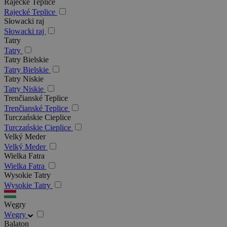
Rajecké Teplice
Rajecké Teplice
Słowacki raj
Słowacki raj
Tatry
Tatry
Tatry Bielskie
Tatry Bielskie
Tatry Niskie
Tatry Niskie
Trenčianské Teplice
Trenčianské Teplice
Turczańskie Cieplice
Turczańskie Cieplice
Velký Meder
Velký Meder
Wielka Fatra
Wielka Fatra
Wysokie Tatry
Wysokie Tatry
Węgry
Węgry
Balaton