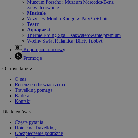
Muzeum Porsche i Muzeum Mercedes-Benz +
zakwaterowanie
Musicale
Wizyta w Moulin Rouge w Paryżu + hotel
Teatr
Aquaparki
Therme Erding Spa + zakwaterowanie premium
Wodny Świat Rulantica: Bilety i pobyt
Kupon podarunkowy
Promocje
O Travelking
O nas
Recenzje i doświadczenia
Travelking pomaga
Kariera
Kontakt
Dla klientów
Częste pytania
Hotele na Travelking
Ubezpieczenie podróżne