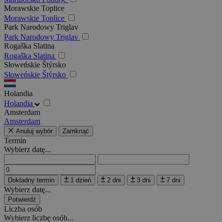
Morawskie Toplice
Morawskie Toplice
Park Narodowy Triglav
Park Narodowy Triglav
Rogaška Slatina
Rogaška Slatina
Słoweńskie Štýrsko
Słoweńskie Štýrsko
Holandia
Holandia
Amsterdam
Amsterdam
Anuluj wybór
Zamknąć
Termin
Wybierz datę...
Dokładny termin
1 dzień
2 dni
3 dni
7 dni
Wybierz datę...
Potwierdź
Liczba osób
Wybierz liczbę osób...