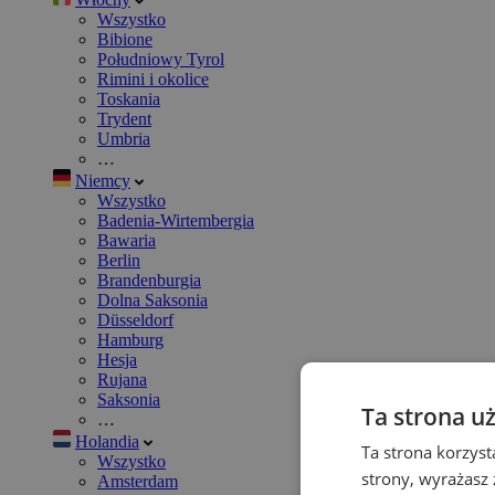
Wszystko
Bibione
Południowy Tyrol
Rimini i okolice
Toskania
Trydent
Umbria
…
Niemcy
Wszystko
Badenia-Wirtembergia
Bawaria
Berlin
Brandenburgia
Dolna Saksonia
Düsseldorf
Hamburg
Hesja
Rujana
Saksonia
Ta strona u
…
Holandia
Ta strona korzyst
Wszystko
strony, wyrażasz
Amsterdam