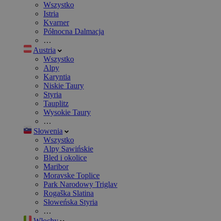
Wszystko
Istria
Kvarner
Północna Dalmacja
…
Austria
Wszystko
Alpy
Karyntia
Niskie Taury
Styria
Tauplitz
Wysokie Taury
…
Słowenia
Wszystko
Alpy Sawińskie
Bled i okolice
Maribor
Moravske Toplice
Park Narodowy Triglav
Rogaška Slatina
Słoweńska Styria
…
Włochy