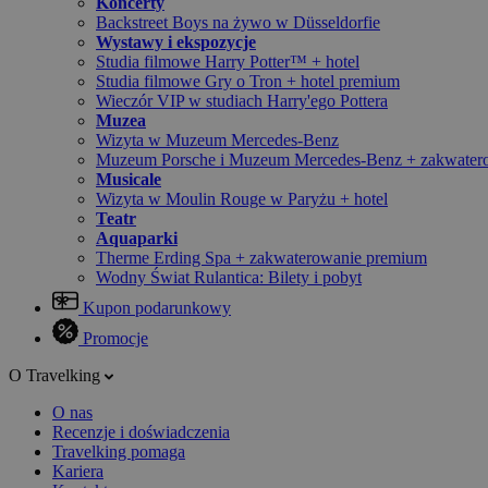
Koncerty
Backstreet Boys na żywo w Düsseldorfie
Wystawy i ekspozycje
Studia filmowe Harry Potter™ + hotel
Studia filmowe Gry o Tron + hotel premium
Wieczór VIP w studiach Harry'ego Pottera
Muzea
Wizyta w Muzeum Mercedes-Benz
Muzeum Porsche i Muzeum Mercedes-Benz + zakwater
Musicale
Wizyta w Moulin Rouge w Paryżu + hotel
Teatr
Aquaparki
Therme Erding Spa + zakwaterowanie premium
Wodny Świat Rulantica: Bilety i pobyt
Kupon podarunkowy
Promocje
O Travelking
O nas
Recenzje i doświadczenia
Travelking pomaga
Kariera