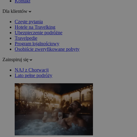
Kontakt
Dla klientów
Częste pytania
Hotele na Travelking
Ubezpieczenie podróżne
Travelpedie
Program lojalnościowy
Osobiście zweryfikowane pobyty
Zainspiruj się
NAJ z Chorwacji
Lato pełne podróży