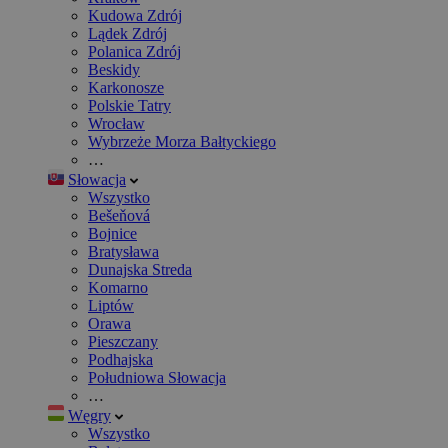
Kudowa Zdrój
Lądek Zdrój
Polanica Zdrój
Beskidy
Karkonosze
Polskie Tatry
Wrocław
Wybrzeże Morza Bałtyckiego
…
Słowacja
Wszystko
Bešeňová
Bojnice
Bratysława
Dunajska Streda
Komarno
Liptów
Orawa
Pieszczany
Podhajska
Południowa Słowacja
…
Węgry
Wszystko