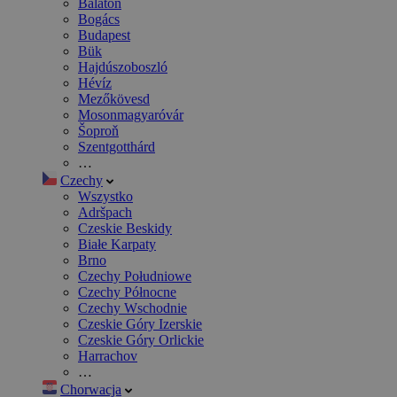
Balaton
Bogács
Budapest
Bük
Hajdúszoboszló
Hévíz
Mezőkövesd
Mosonmagyaróvár
Šoproň
Szentgotthárd
…
Czechy
Wszystko
Adršpach
Czeskie Beskidy
Białe Karpaty
Brno
Czechy Południowe
Czechy Północne
Czechy Wschodnie
Czeskie Góry Izerskie
Czeskie Góry Orlickie
Harrachov
…
Chorwacja