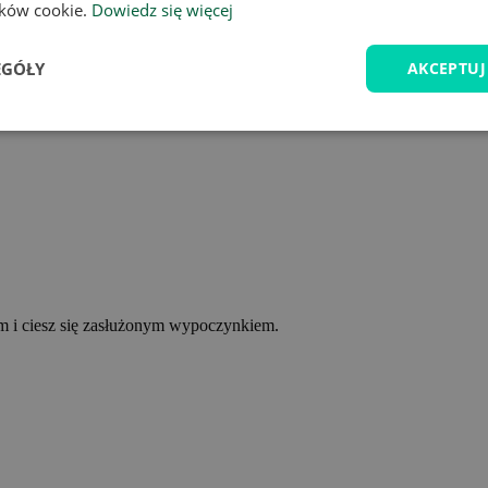
lików cookie.
Dowiedz się więcej
EGÓŁY
AKCEPTUJ
ym i ciesz się zasłużonym wypoczynkiem.